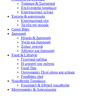
Τρόφιμα & Συστατικά
Επεξεργασία τροφίμων
Επιστημονικό λεξικό
Έρευνα & καινοτομία
Επιστημονικά νέα
Τα νέα της αγοράς
Green Bites
Διατροφή
Ηλικία & Διατροφή
Υγεία και διατροφή
Ζούμε υγιεινά
Άθληση και διατροφή
Food & Lifestyle
Γευστικά ταξίδια
Η μηχανή του χρόνου
Food Tips
Οινογραφίες Περί οίνου και μπίρας
Foodbites chef
Νομοθεσία Τροφίμων
Ενωσιακή & Εθνική νομοθεσία
Μονογραφίες & Αφιερώματα