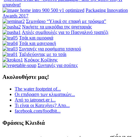
μπανάνα!
Packaging Innovation
Awards 2017
Σεμινάριο “Υλικά σε επαφή με τρόφιμα”
Νικήστε τα μικρόβια της ψησταριάς
Απλές συμβουλές για το Πασχαλινό τραπέζι
Τσάι και ομορφιά
Τσάι και μαγειρική
Συνταγές για ροφήματα τσαγιού
Ταξιδεύοντας με το τσάι
Κρόκος Κοζάνης
Συνταγές για σούπες
Ακολουθήστε μας!
The water footprint of...
Οι επιδραση των κλιματικών...
Από το iatronet.gr i...
Τι είναι οι Κατεχίνες? Απο...
facebook.com/foodbit...
Φράσεις Κλειδιά