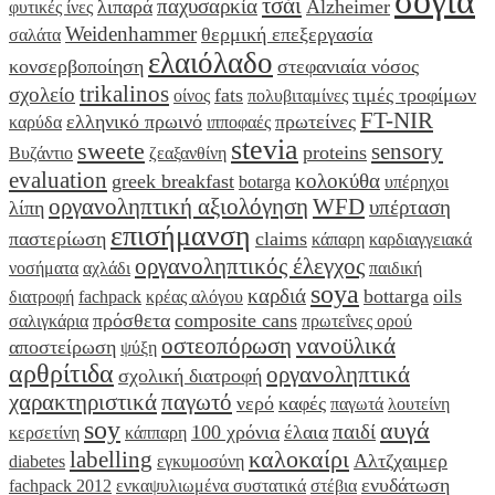
σόγια
τσάι
παχυσαρκία
λιπαρά
Alzheimer
φυτικές ίνες
Weidenhammer
θερμική επεξεργασία
σαλάτα
ελαιόλαδο
κονσερβοποίηση
στεφανιαία νόσος
trikalinos
σχολείο
fats
τιμές τροφίμων
οίνος
πολυβιταμίνες
FT-NIR
ελληνικό πρωινό
πρωτείνες
καρύδα
ιπποφαές
stevia
sweete
sensory
proteins
Βυζάντιο
ζεαξανθίνη
evaluation
κολοκύθα
greek breakfast
botarga
υπέρηχοι
οργανοληπτική αξιολόγηση
WFD
υπέρταση
λίπη
επισήμανση
παστερίωση
claims
κάπαρη
καρδιαγγειακά
οργανοληπτικός έλεγχος
νοσήματα
αχλάδι
παιδική
soya
καρδιά
bottarga
oils
διατροφή
fachpack
κρέας αλόγου
πρόσθετα
composite cans
σαλιγκάρια
πρωτεΐνες ορού
οστεοπόρωση
νανοϋλικά
αποστείρωση
ψύξη
αρθρίτιδα
οργανοληπτικά
σχολική διατροφή
χαρακτηριστικά
παγωτό
νερό
καφές
παγωτά
λουτείνη
soy
αυγά
παιδί
100 χρόνια
έλαια
κερσετίνη
κάππαρη
καλοκαίρι
labelling
Αλτζχαιμερ
diabetes
εγκυμοσύνη
ενυδάτωση
fachpack 2012
ενκαψυλιωμένα συστατικά
στέβια