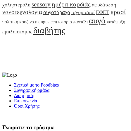
ημέρα καρδιάς
sensory
χοληστερόλη
αφυδάτωση
κρασί
νανοτεχνολογία
αυγοτάραχο
ισχυρισμοί
ΕΦΕΤ
αυγό
πολίτικη κουζίνα
mangusteen
ιστορία
παστέλι
κατάψυξη
διαβήτης
εμπλουτισμός
Σχετικά με το Foodbites
Συγγραφική ομάδα
Διαφήμιση
Επικοινωνία
Όροι Χρήσης
Γνωρίστε τα τρόφιμα