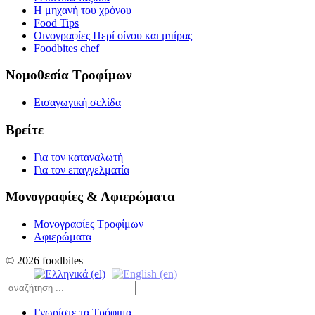
Η μηχανή του χρόνου
Food Tips
Οινογραφίες Περί οίνου και μπίρας
Foodbites chef
Νομοθεσία Τροφίμων
Εισαγωγική σελίδα
Βρείτε
Για τον καταναλωτή
Για τον επαγγελματία
Μονογραφίες & Αφιερώματα
Μονογραφίες Τροφίμων
Αφιερώματα
© 2026 foodbites
Γνωρίστε τα Τρόφιμα