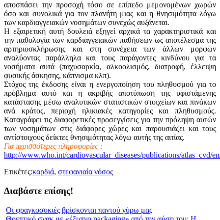
αποσπάσει την προσοχή τόσο σε επίπεδο μεμονομένων χωρών
όσο και συνολικά για τον πλανήτη μιας και η θνησιμότητα λόγω
των καρδιαγγειακών νοσημάτων συνεχώς αυξάνεται.
Η εξαιρετική αυτή δουλειά εξηγεί αρχικά τα χαρακτηριστικά και
την παθολογία των καρδιαγγειακών παθήσεων ως αποτέλεσμα της
αρτηριοσκλήρωσης και στη συνέχεια των άλλων μορφών
αναλύοντας παράλληλα και τους παράγοντες κινδύνου για τα
νοσήματα αυτά (παχυσαρκία, αλκοολισμός, διατροφή, έλλειψη
φυσικής άσκησης, κάπνισμα κλπ).
Στόχος της έκδοσης είναι η ενεργοποίηση του πληθυσμού για το
πρόβλημα αυτό και η ακριβής αποτύπωση της υφιστάμενης
κατάστασης μέσω αναλυτικών στατιστικών στοιχείων και πινάκων
ανά κράτος, περιοχή ηλικιακές κατηγορίες και πληθυσμούς.
Καταγράφει τις διαφορετικές προσεγγίσεις για την πρόληψη αυτών
των νοσημάτων στις διάφορες χώρες και παρουσιάζει και τους
αντίστοιχους δείκτες θνησιμότητας λόγω αυτής της αιτίας.
Για περισσότερες πληροφορίες :
http://www.who.int/cardiovascular_diseases/publications/atlas_cvd/en
Ετικέτες:
καρδιά
,
στεφανιαία νόσος
Διαβάστε επίσης!
Οι φραγκοσυκιές βρίσκονται παντού γύρω μας
Θρεπτικό σνακ με «έξυπνο packaging» από την φύση του; Η