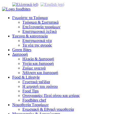
Γνωρίστε τα Τρόφιμα
Τρόφιμα & Συστατικά
Επεξεργασία τροφίμων
Επιστημονικό λεξικό
Έρευνα & καινοτομία
Επιστημονικά νέα
Τα νέα της αγοράς
Green Bites
Διατροφή
Ηλικία & Διατροφή
Υγεία και διατροφή
Ζούμε υγιεινά
Άθληση και διατροφή
Food & Lifestyle
Γευστικά ταξίδια
Η μηχανή του χρόνου
Food Tips
Οινογραφίες Περί οίνου και μπίρας
Foodbites chef
Νομοθεσία Τροφίμων
Ενωσιακή & Εθνική νομοθεσία
Μονογραφίες & Αφιερώματα