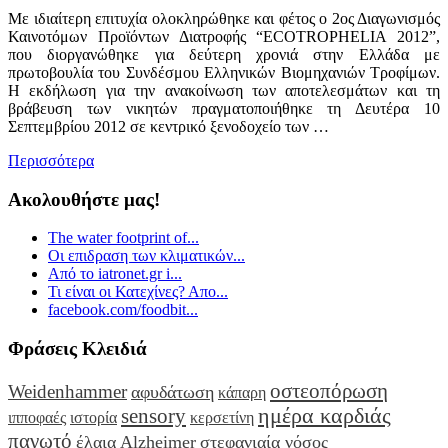
Με ιδιαίτερη επιτυχία ολοκληρώθηκε και φέτος ο 2ος Διαγωνισμός
Καινοτόμων Προϊόντων Διατροφής “ECOTROPHELIA 2012”,
που διοργανώθηκε για δεύτερη χρονιά στην Ελλάδα με
πρωτοβουλία του Συνδέσμου Ελληνικών Βιομηχανιών Τροφίμων.
Η εκδήλωση για την ανακοίνωση των αποτελεσμάτων και τη
βράβευση των νικητών πραγματοποιήθηκε τη Δευτέρα 10
Σεπτεμβρίου 2012 σε κεντρικό ξενοδοχείο των …
Περισσότερα
Ακολουθήστε μας!
The water footprint of...
Οι επιδραση των κλιματικών...
Από το iatronet.gr i...
Τι είναι οι Κατεχίνες? Απο...
facebook.com/foodbit...
Φράσεις Κλειδιά
οστεοπόρωση
Weidenhammer
αφυδάτωση
κάπαρη
ημέρα καρδιάς
sensory
ιπποφαές
ιστορία
κερσετίνη
παγωτό
έλαια
Alzheimer
στεφανιαία νόσος