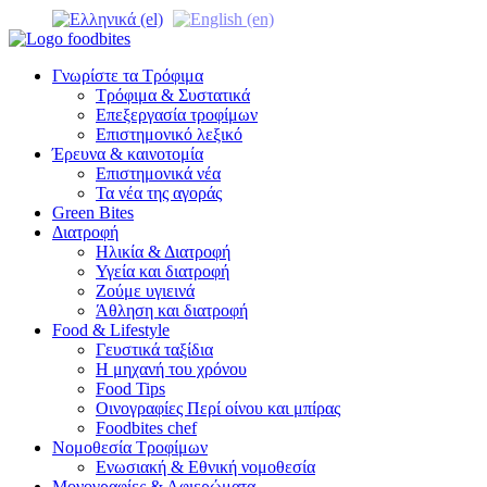
Γνωρίστε τα Τρόφιμα
Τρόφιμα & Συστατικά
Επεξεργασία τροφίμων
Επιστημονικό λεξικό
Έρευνα & καινοτομία
Επιστημονικά νέα
Τα νέα της αγοράς
Green Bites
Διατροφή
Ηλικία & Διατροφή
Υγεία και διατροφή
Ζούμε υγιεινά
Άθληση και διατροφή
Food & Lifestyle
Γευστικά ταξίδια
Η μηχανή του χρόνου
Food Tips
Οινογραφίες Περί οίνου και μπίρας
Foodbites chef
Νομοθεσία Τροφίμων
Ενωσιακή & Εθνική νομοθεσία
Μονογραφίες & Αφιερώματα