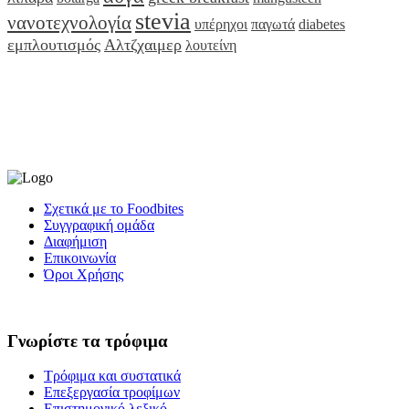
stevia
νανοτεχνολογία
υπέρηχοι
παγωτά
diabetes
εμπλουτισμός
Αλτζχαιμερ
λουτείνη
Σχετικά με το Foodbites
Συγγραφική ομάδα
Διαφήμιση
Επικοινωνία
Όροι Χρήσης
Γνωρίστε τα τρόφιμα
Τρόφιμα και συστατικά
Επεξεργασία τροφίμων
Επιστημονικό λεξικό