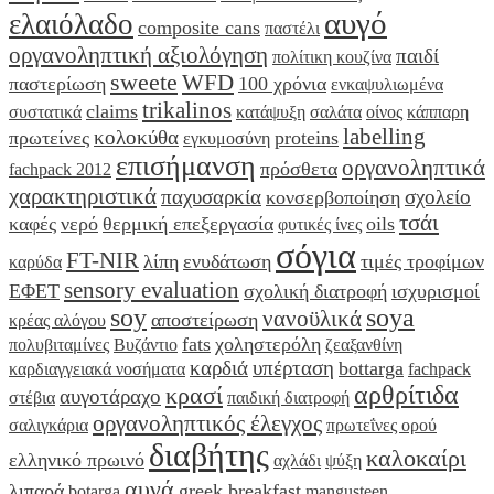
αυγό
ελαιόλαδο
composite cans
παστέλι
οργανοληπτική αξιολόγηση
παιδί
πολίτικη κουζίνα
sweete
WFD
παστερίωση
100 χρόνια
ενκαψυλιωμένα
trikalinos
claims
συστατικά
κατάψυξη
σαλάτα
οίνος
κάππαρη
labelling
κολοκύθα
πρωτείνες
proteins
εγκυμοσύνη
επισήμανση
οργανοληπτικά
πρόσθετα
fachpack 2012
χαρακτηριστικά
παχυσαρκία
σχολείο
κονσερβοποίηση
τσάι
καφές
νερό
θερμική επεξεργασία
oils
φυτικές ίνες
σόγια
FT-NIR
λίπη
ενυδάτωση
τιμές τροφίμων
καρύδα
sensory evaluation
ΕΦΕΤ
σχολική διατροφή
ισχυρισμοί
soy
soya
νανοϋλικά
αποστείρωση
κρέας αλόγου
fats
χοληστερόλη
πολυβιταμίνες
Βυζάντιο
ζεαξανθίνη
καρδιά
υπέρταση
bottarga
καρδιαγγειακά νοσήματα
fachpack
αρθρίτιδα
κρασί
αυγοτάραχο
στέβια
παιδική διατροφή
οργανοληπτικός έλεγχος
σαλιγκάρια
πρωτεΐνες ορού
διαβήτης
καλοκαίρι
ελληνικό πρωινό
αχλάδι
ψύξη
αυγά
λιπαρά
greek breakfast
botarga
mangusteen