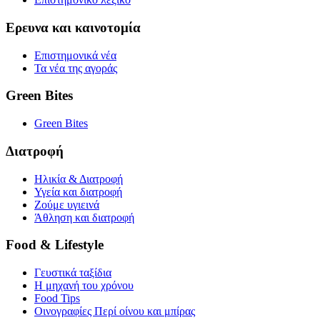
Ερευνα και καινοτομία
Επιστημονικά νέα
Τα νέα της αγοράς
Green Bites
Green Bites
Διατροφή
Ηλικία & Διατροφή
Υγεία και διατροφή
Ζούμε υγιεινά
Άθληση και διατροφή
Food & Lifestyle
Γευστικά ταξίδια
Η μηχανή του χρόνου
Food Tips
Οινογραφίες Περί οίνου και μπίρας