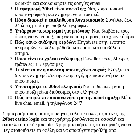
κωδικό” και ακολουθήστε τις οδηγίες email.
Η εφαρμογή 20bet είναι ασφαλής;
Ναι, χρησιμοποιεί
κρυπτογράφηση και ενημερώνεται τακτικά.
Πόσο διαρκεί η επαλήθευση λογαριασμού;
Συνήθως έως
24 ώρες μετά την υποβολή εγγράφων.
Υπάρχουν περιορισμοί για μπόνους;
Ναι, διαβάστε τους
όρους για wagering, παιχνίδια που μετράνε, και χρονικά όρια.
Πώς κάνω ανάληψη κερδών;
Πηγαίνετε στην ενότητα
πληρωμών, επιλέξτε μέθοδο και ποσό, και υποβάλετε
αίτημα.
Ποιοι είναι οι χρόνοι ανάληψης;
E-wallets: έως 24 ώρες,
τράπεζες: 3-5 εργάσιμες.
Τι γίνεται αν η σύνδεση αποτυγχάνει συχνά;
Ελέγξτε το
δίκτυο, ενημερώστε την εφαρμογή, ή επικοινωνήστε με
υποστήριξη.
Υποστηρίζει το 20bet ελληνικά;
Ναι, η διεπαφή και η
υποστήριξη είναι διαθέσιμες στα ελληνικά.
Πώς μπορώ να επικοινωνήσω με την υποστήριξη;
Μέσω
live chat, email, ή τηλεφώνου 24/7.
Συμπερασματικά, αυτός ο οδηγός καλύπτει όλες τις πτυχές της
20bet casino login
και της χρήσης, βοηθώντας σε ασφαλή και
αποτελεσματική εμπειρία. Χρησιμοποιήστε τις στρατηγικές για να
μεγιστοποιήσετε τα οφέλη και να αποφύγετε προβλήματα.