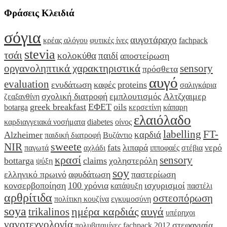
Φράσεις Κλειδιά
σόγια
αυγοτάραχο
κρέας αλόγου
φυτικές ίνες
fachpack
stevia
τσάι
κολοκύθα
παιδί
αποστείρωση
οργανοληπτικά χαρακτηριστικά
sensory
πρόσθετα
αυγό
evaluation
ενυδάτωση
καφές
proteins
σαλιγκάρια
σχολική διατροφή
εμπλουτισμός
Αλτζχαιμερ
ζεαξανθίνη
greek breakfast
ΕΦΕΤ
oils
botarga
κερσετίνη
κάπαρη
ελαιόλαδο
καρδιαγγειακά νοσήματα
diabetes
οίνος
labelling
FT-
καρδιά
Alzheimer
παιδική διατροφή
Βυζάντιο
sweete
NIR
fats
λιπαρά
νερό
παγωτά
αχλάδι
ιπποφαές
στέβια
κρασί
sensory
bottarga
claims
χοληστερόλη
ψύξη
soy
ελληνικό πρωινό
αφυδάτωση
παστερίωση
κονσερβοποίηση
100 χρόνια
ισχυρισμοί
κατάψυξη
παστέλι
αρθρίτιδα
οστεοπόρωση
πολίτικη κουζίνα
εγκυμοσύνη
soya
ημέρα καρδιάς
αυγά
trikalinos
υπέρηχοι
νανοτεχνολογία
στεφανιαία
πολυβιταμίνες
fachpack 2012