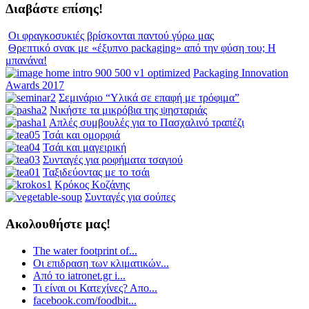
Διαβάστε επίσης!
Οι φραγκοσυκιές βρίσκονται παντού γύρω μας
Θρεπτικό σνακ με «έξυπνο packaging» από την φύση του; Η
μπανάνα!
Packaging Innovation
Awards 2017
Σεμινάριο “Υλικά σε επαφή με τρόφιμα”
Νικήστε τα μικρόβια της ψησταριάς
Απλές συμβουλές για το Πασχαλινό τραπέζι
Τσάι και ομορφιά
Τσάι και μαγειρική
Συνταγές για ροφήματα τσαγιού
Ταξιδεύοντας με το τσάι
Κρόκος Κοζάνης
Συνταγές για σούπες
Ακολουθήστε μας!
The water footprint of...
Οι επιδραση των κλιματικών...
Από το iatronet.gr i...
Τι είναι οι Κατεχίνες? Απο...
facebook.com/foodbit...