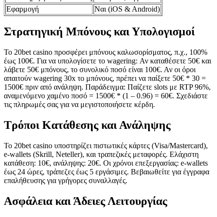
Εφαρμογή
Ναι (iOS & Android)
Στρατηγική Μπόνους και Υπολογισμοί
Το 20bet casino προσφέρει μπόνους καλωσορίσματος, π.χ., 100%
έως 100€. Για να υπολογίσετε το wagering: Αν καταθέσετε 50€ και
λάβετε 50€ μπόνους, το συνολικό ποσό είναι 100€. Αν οι όροι
απαιτούν wagering 30x το μπόνους, πρέπει να παίξετε 50€ * 30 =
1500€ πριν από ανάληψη. Παράδειγμα: Παίζετε slots με RTP 96%,
αναμενόμενο χαμένο ποσό = 1500€ * (1 – 0.96) = 60€. Σχεδιάστε
τις πληρωμές σας για να μεγιστοποιήσετε κέρδη.
Τρόποι Κατάθεσης και Ανάληψης
Το 20bet casino υποστηρίζει πιστωτικές κάρτες (Visa/Mastercard),
e-wallets (Skrill, Neteller), και τραπεζικές μεταφορές. Ελάχιστη
κατάθεση: 10€, ανάληψης: 20€. Οι χρόνοι επεξεργασίας: e-wallets
έως 24 ώρες, τράπεζες έως 5 εργάσιμες. Βεβαιωθείτε για έγγραφα
επαλήθευσης για γρήγορες συναλλαγές.
Ασφάλεια και Άδειες Λειτουργίας