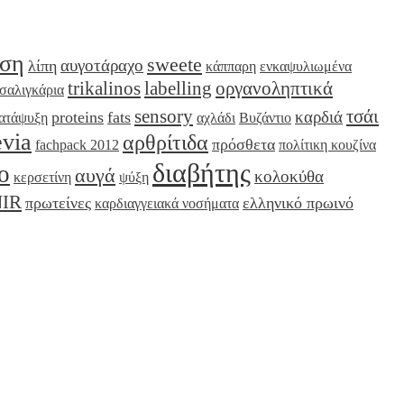
νση
sweete
αυγοτάραχο
λίπη
κάππαρη
ενκαψυλιωμένα
trikalinos
labelling
οργανοληπτικά
σαλιγκάρια
sensory
τσάι
καρδιά
proteins
fats
ατάψυξη
αχλάδι
Βυζάντιο
evia
αρθρίτιδα
πρόσθετα
fachpack 2012
πολίτικη κουζίνα
διαβήτης
ο
αυγά
κολοκύθα
κερσετίνη
ψύξη
NIR
πρωτείνες
ελληνικό πρωινό
καρδιαγγειακά νοσήματα