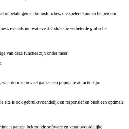
set uitbetalingen en bonusfuncties, die spelers kunnen helpen om
uest, evenals innovatieve 3D-slots die verbeterde grafische
ge van deze functies zijn onder meer:
e.
waardoor ze in veel games een populaire attractie zijn.
e site is ook gebruiksvriendelijk en responsief en biedt een optimale
ssortiment games, bekroonde software en verantwoordelijke