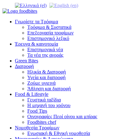
Γνωρίστε τα Τρόφιμα
Τρόφιμα & Συστατικά
Επεξεργασία τροφίμων
Επιστημονικό λεξικό
Έρευνα & καινοτομία
Επιστημονικά νέα
Τα νέα της αγοράς
Green Bites
Διατροφή
Ηλικία & Διατροφή
Υγεία και διατροφή
Ζούμε υγιεινά
Άθληση και διατροφή
Food & Lifestyle
Γευστικά ταξίδια
Η μηχανή του χρόνου
Food Tips
Οινογραφίες Περί οίνου και μπίρας
Foodbites chef
Νομοθεσία Τροφίμων
Ενωσιακή & Εθνική νομοθεσία
Μονογραφίες & Αφιερώματα