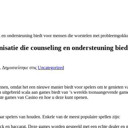
ing en ondersteuning biedt voor mensen die worstelen met probleemgokk
nisatie die counseling en ondersteuning bie
. Δημοσιεύτηκε στις
Uncategorized
nen, omdat het een nieuwe manier biedt voor spelers om te genieten va
een uitgebreid scala aan games biedt van ‘s werelds toonaangevende ga
este games van Casino en hoe u deze kunt openen.
r spelers van houden. Enkele van de meest populaire spellen zijn:
ckjack en baccarat. Deze games worden gespeeld met een echte dealer en m