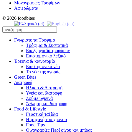
Μονογραφίες Τροφίμων
Αφιερώματα
© 2026 foodbites
Γνωρίστε τα Τρόφιμα
Τρόφιμα & Συστατικά
Επεξεργασία τροφίμων
Επιστημονικό λεξικό
Έρευνα & καινοτομία
Επιστημονικά νέα
Τα νέα της αγοράς
Green Bites
Διατροφή
Ηλικία & Διατροφή
Υγεία και διατροφή
Ζούμε υγιεινά
Άθληση και διατροφή
Food & Lifestyle
Γευστικά ταξίδια
Η μηχανή του χρόνου
Food Tips
Οινογραφίες Περί οίνου και μπίρας