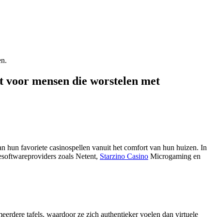
en.
dt voor mensen die worstelen met
n hun favoriete casinospellen vanuit het comfort van hun huizen. In
mesoftwareproviders zoals Netent,
Starzino Casino
Microgaming en
eerdere tafels, waardoor ze zich authentieker voelen dan virtuele