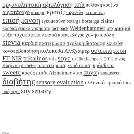
οργανοληπτική αξιολόγηση
τσάι
πολίτικη κουζίνα
κρασί
αυγοτάραχο
κάπαρη
ζεαξανθίνη
κερσετίνη
επισήμανση
bottarga
claims
εγκυμοσύνη
botarga
Weidenhammer
ισχυρισμοί
καρδιαγγειακά νοσήματα
fachpack
παχυσαρκία
λιπαρά
χοληστερόλη
ψύξη
κρέας αλόγου
stevia
καρδιά
παστερίωση
σχολική διατροφή
λουτείνη
οστεοπόρωση
κολοκύθα
κονσερβοποίηση
Αλτζχαιμερ
soya
FT-NIR
trikalinos
oils
στέβια
fachpack 2012
οίνος
αποστείρωση
ενυδάτωση
πρόσθετα
Βυζάντιο
diabetes
sweete
αυγά
παιδί
καφές
Alzheimer
λίπη
mangusteen
διαβήτης
sensory evaluation
ελληνικό πρωινό
fats
soy
sensory
υπέρηχοι