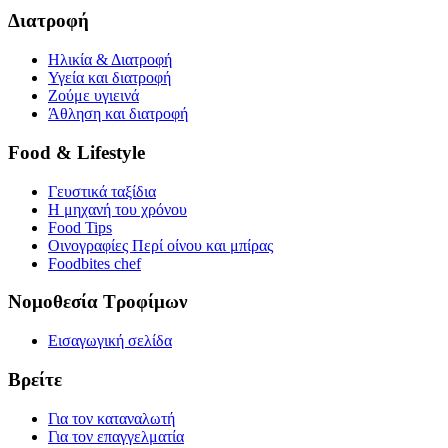
Διατροφή
Ηλικία & Διατροφή
Υγεία και διατροφή
Ζούμε υγιεινά
Άθληση και διατροφή
Food & Lifestyle
Γευστικά ταξίδια
Η μηχανή του χρόνου
Food Tips
Οινογραφίες Περί οίνου και μπίρας
Foodbites chef
Νομοθεσία Τροφίμων
Εισαγωγική σελίδα
Βρείτε
Για τον καταναλωτή
Για τον επαγγελματία