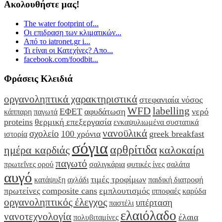
Ακολουθήστε μας!
The water footprint of...
Οι επιδραση των κλιματικών...
Από το iatronet.gr i...
Τι είναι οι Κατεχίνες? Απο...
facebook.com/foodbit...
Φράσεις Κλειδιά
οργανοληπτικά χαρακτηριστικά
στεφανιαία νόσος
WFD
labelling
ΕΦΕΤ
αφυδάτωση
νερό
κάππαρη
παγωτά
proteins
θερμική επεξεργασία
ενκαψυλιωμένα συστατικά
νανοϋλικά
σχολείο
100 χρόνια
greek breakfast
ιστορία
σόγια
αρθρίτιδα
ημέρα καρδιάς
καλοκαίρι
παγωτό
πρωτεΐνες ορού
σαλιγκάρια
φυτικές ίνες
σαλάτα
αυγό
τιμές τροφίμων
κατάψυξη
αχλάδι
παιδική διατροφή
πρωτείνες
composite cans
εμπλουτισμός
ιπποφαές
καρύδα
οργανοληπτικός έλεγχος
υπέρταση
παστέλι
ελαιόλαδο
νανοτεχνολογία
έλαια
πολυβιταμίνες