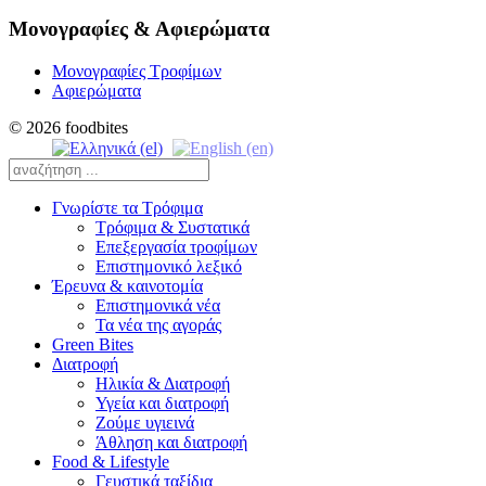
Μονογραφίες & Αφιερώματα
Μονογραφίες Τροφίμων
Αφιερώματα
© 2026 foodbites
Γνωρίστε τα Τρόφιμα
Τρόφιμα & Συστατικά
Επεξεργασία τροφίμων
Επιστημονικό λεξικό
Έρευνα & καινοτομία
Επιστημονικά νέα
Τα νέα της αγοράς
Green Bites
Διατροφή
Ηλικία & Διατροφή
Υγεία και διατροφή
Ζούμε υγιεινά
Άθληση και διατροφή
Food & Lifestyle
Γευστικά ταξίδια