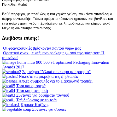
Ποικιλία:
Merlot
Βαθύ πορφυρό, με πολύ ώριμη και γεμάτη γεύση, που είναι αποτέλεσμα
όψιμης συγκομιδής. Φέρνει αρώματα κόκκινων φρούτων και βανίλιας και
έχει πολύ γεμάτη γεύση. Συνδιάζεται με λιπαρό κρέας και κίτρινα τυριά.
Μεγάλη δυνατότητα παλαίωσης.
Διαβάστε επίσης!
Οι φραγκοσυκιές βρίσκονται παντού γύρω μας
Θρεπτικό σνακ με «έξυπνο packaging» από την φύση του; Η
μπανάνα!
Packaging Innovation
Awards 2017
Σεμινάριο “Υλικά σε επαφή με τρόφιμα”
Νικήστε τα μικρόβια της ψησταριάς
Απλές συμβουλές για το Πασχαλινό τραπέζι
Τσάι και ομορφιά
Τσάι και μαγειρική
Συνταγές για ροφήματα τσαγιού
Ταξιδεύοντας με το τσάι
Κρόκος Κοζάνης
Συνταγές για σούπες