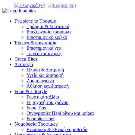
Γνωρίστε τα Τρόφιμα
Τρόφιμα & Συστατικά
Επεξεργασία τροφίμων
Επιστημονικό λεξικό
Έρευνα & καινοτομία
Επιστημονικά νέα
Τα νέα της αγοράς
Green Bites
Διατροφή
Ηλικία & Διατροφή
Υγεία και διατροφή
Ζούμε υγιεινά
Άθληση και διατροφή
Food & Lifestyle
Γευστικά ταξίδια
Η μηχανή του χρόνου
Food Tips
Οινογραφίες Περί οίνου και μπίρας
Foodbites chef
Νομοθεσία Τροφίμων
Ενωσιακή & Εθνική νομοθεσία
Μονογραφίες & Αφιερώματα