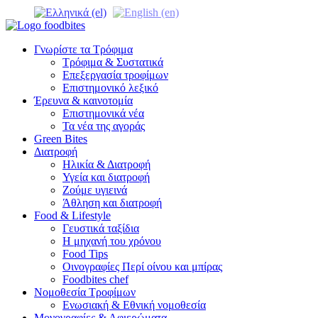
Γνωρίστε τα Τρόφιμα
Τρόφιμα & Συστατικά
Επεξεργασία τροφίμων
Επιστημονικό λεξικό
Έρευνα & καινοτομία
Επιστημονικά νέα
Τα νέα της αγοράς
Green Bites
Διατροφή
Ηλικία & Διατροφή
Υγεία και διατροφή
Ζούμε υγιεινά
Άθληση και διατροφή
Food & Lifestyle
Γευστικά ταξίδια
Η μηχανή του χρόνου
Food Tips
Οινογραφίες Περί οίνου και μπίρας
Foodbites chef
Νομοθεσία Τροφίμων
Ενωσιακή & Εθνική νομοθεσία
Μονογραφίες & Αφιερώματα