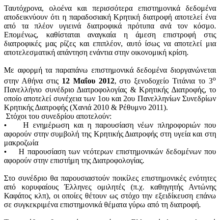
Ταυτόχρονα, ολοένα και περισσότερα επιστημονικά δεδομένα
αποδεικνύουν ότι η παραδοσιακή Κρητική διατροφή αποτελεί ένα
από τα πλέον υγιεινά διατροφικά πρότυπα ανά τον κόσμο.
Επομένως, καθίσταται αναγκαία η άμεση επιστροφή στις
διατροφικές μας ρίζες και επιπλέον, αυτό ίσως να αποτελεί μια
αποτελεσματική απάντηση ενάντια στην οικονομική κρίση.
Με αφορμή τα παραπάνω επιστημονικά δεδομένα διοργανώνεται
ο
στην Αθήνα στις
12 Μαΐου 2012
, στο ξενοδοχείο Τιτάνια το 3
Πανελλήνιο συνέδριο Διατροφολογίας & Κρητικής Διατροφής, το
οποίο αποτελεί συνέχεια των 1ου και 2ου Πανελληνίων Συνεδρίων
Κρητικής Διατροφής (Χανιά 2010 & Ρέθυμνο 2011).
Στόχοι του συνεδρίου αποτελούν:
• Η ενημέρωση και η παρουσίαση νέων πληροφοριών που
αφορούν στην συμβολή της Κρητικής Διατροφής στη υγεία και στη
μακροζωία
• Η παρουσίαση των νεότερων επιστημονικών δεδομένων που
αφορούν στην επιστήμη της Διατροφολογίας.
Στο συνέδριο θα παρουσιαστούν ποικίλες επιστημονικές ενότητες
από κορυφαίους Έλληνες ομιλητές (π.χ. καθηγητής Αντώνης
Καφάτος κλπ), οι οποίες θέτουν ως στόχο την εξειδίκευση επάνω
σε συγκεκριμένα επιστημονικά θέματα γύρω από τη διατροφή.