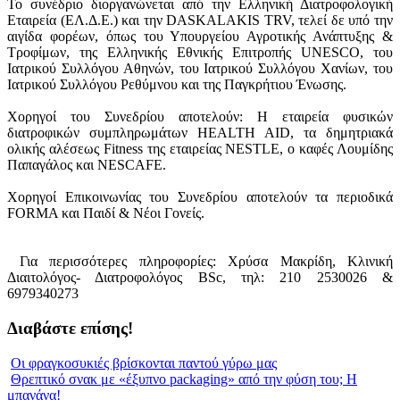
Το συνέδριο διοργανώνεται από την Ελληνική Διατροφολογική
Εταιρεία (ΕΛ.Δ.Ε.) και την DASKALAKIS TRV, τελεί δε υπό την
αιγίδα φορέων, όπως του Υπουργείου Αγροτικής Ανάπτυξης &
Τροφίμων, της Ελληνικής Εθνικής Επιτροπής UNESCO, του
Ιατρικού Συλλόγου Αθηνών, του Ιατρικού Συλλόγου Χανίων, του
Ιατρικού Συλλόγου Ρεθύμνου και της Παγκρήτιου Ένωσης.
Χορηγοί του Συνεδρίου αποτελούν: Η εταιρεία φυσικών
διατροφικών συμπληρωμάτων HEALTH AID, τα δημητριακά
ολικής αλέσεως Fitness της εταιρείας NESTLE, ο καφές Λουμίδης
Παπαγάλος και NESCAFE.
Χορηγοί Επικοινωνίας του Συνεδρίου αποτελούν τα περιοδικά
FORMA και Παιδί & Νέοι Γονείς.
Για περισσότερες πληροφορίες: Χρύσα Μακρίδη, Κλινική
Διαιτολόγος- Διατροφολόγος BSc, τηλ: 210 2530026 &
6979340273
Διαβάστε επίσης!
Οι φραγκοσυκιές βρίσκονται παντού γύρω μας
Θρεπτικό σνακ με «έξυπνο packaging» από την φύση του; Η
μπανάνα!