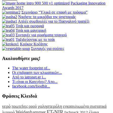
Packaging Innovation
Awards 2017
Σεμινάριο “Υλικά σε επαφή με τρόφιμα”
Νικήστε τα μικρόβια της ψησταριάς
Απλές συμβουλές για το Πασχαλινό τραπέζι
Τσάι και ομορφιά
Τσάι και μαγειρική
Συνταγές για ροφήματα τσαγιού
Ταξιδεύοντας με το τσάι
Κρόκος Κοζάνης
Συνταγές για σούπες
Ακολουθήστε μας!
The water footprint of...
Οι επιδραση των κλιματικών...
Από το iatronet.gr i...
Τι είναι οι Κατεχίνες? Απο...
facebook.com/foodbit...
Φράσεις Κλειδιά
νερό
χοληστερόλη
πρωτεΐνες ορού
ενκαψυλιωμένα συστατικά
FT-NIR
Weidenhammer
λιπαρά
έλαια
fachpack 2012