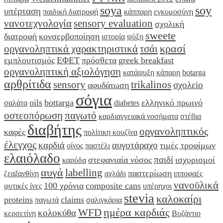
soya
soy
υπέρταση
παιδική διατροφή
κάππαρη
εγκυμοσύνη
νανοτεχνολογία
sensory evaluation
σχολική
sweete
διατροφή
κονσερβοποίηση
ιστορία
ψύξη
κρασί
οργανοληπτικά χαρακτηριστικά
τσάι
εμπλουτισμός
ΕΦΕΤ
πρόσθετα
greek breakfast
οργανοληπτική αξιολόγηση
κατάψυξη
κάπαρη
botarga
αρθρίτιδα
sensory
trikalinos
σχολείο
αφυδάτωση
σόγια
oils
bottarga
ελληνικό πρωινό
σαλάτα
diabetes
οστεοπόρωση
παγωτό
καρδιαγγειακά νοσήματα
στέβια
διαβήτης
οργανοληπτικός
καφές
πολίτικη κουζίνα
έλεγχος
καρδιά
αυγοτάραχο
τιμές τροφίμων
οίνος
παστέλι
ελαιόλαδο
παιδί
στεφανιαία νόσος
ισχυρισμοί
καρύδα
αυγά
labelling
παστερίωση
ζεαξανθίνη
αχλάδι
ιπποφαές
νανοϋλικά
100 χρόνια
composite cans
φυτικές ίνες
υπέρηχοι
stevia
καλοκαίρι
proteins
claims
παγωτά
σαλιγκάρια
ημέρα καρδιάς
WFD
κολοκύθα
κερσετίνη
Βυζάντιο