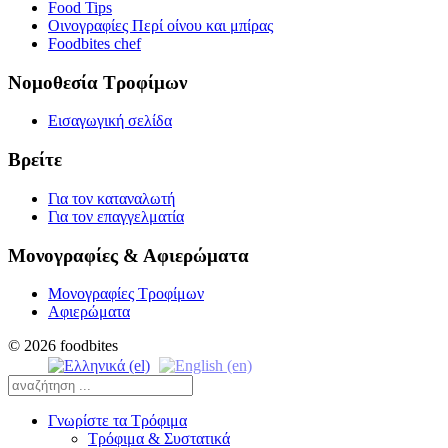
Food Tips
Οινογραφίες Περί οίνου και μπίρας
Foodbites chef
Νομοθεσία Τροφίμων
Εισαγωγική σελίδα
Βρείτε
Για τον καταναλωτή
Για τον επαγγελματία
Μονογραφίες & Αφιερώματα
Μονογραφίες Τροφίμων
Αφιερώματα
© 2026 foodbites
Γνωρίστε τα Τρόφιμα
Τρόφιμα & Συστατικά