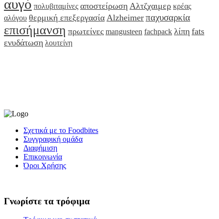
αυγό
αποστείρωση
Αλτζχαιμερ
πολυβιταμίνες
κρέας
παχυσαρκία
θερμική επεξεργασία
Alzheimer
αλόγου
επισήμανση
πρωτείνες
λίπη
fats
mangusteen
fachpack
ενυδάτωση
λουτείνη
Σχετικά με το Foodbites
Συγγραφική ομάδα
Διαφήμιση
Επικοινωνία
Όροι Χρήσης
Γνωρίστε τα τρόφιμα