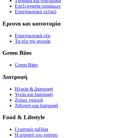
Τρόφιμα και συστατικά
Επεξεργασία τροφίμων
Επιστημονικό λεξικό
Ερευνα και καινοτομία
Επιστημονικά νέα
Τα νέα της αγοράς
Green Bites
Green Bites
Διατροφή
Ηλικία & Διατροφή
Υγεία και διατροφή
Ζούμε υγιεινά
Άθληση και διατροφή
Food & Lifestyle
Γευστικά ταξίδια
Η μηχανή του χρόνου