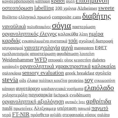
επισήμανση
κρασί
κονσερβοποίηση
κάππαρη
ψύξη
sweete
οστεοπόρωση
labelling
100 χρόνια
Alzheimer
διαβήτης
ελληνικό πρωινό
composite cans
Βυζάντιο
σόγια
νανοϋλικά
παστερίωση
πολυβιταμίνες
ημέρα
οργανοληπτικός έλεγχος
κολοκύθα
λίπη
καρδιάς
τσάι
σχολική διατροφή
ενκαψυλιωμένα συστατικά
αυγά
νανοτεχνολογία
ισχυρισμοί
ΕΦΕΤ
mangusteen
εμπλουτισμός
αποστείρωση
αφυδάτωση
λουτείνη
WFD
Weidenhammer
ιπποφαές
οίνος
κερσετίνη
diabetes
καλοκαίρι
οργανοληπτικά χαρακτηριστικά
κατάψυξη
sensory evaluation
σχολείο
greek breakfast
σαλιγκάρια
stevia
soy
oils
έλαια
proteins
πολίτικη κουζίνα
εγκυμοσύνη
ελαιόλαδο
αυγοτάραχο
κάπαρη
καρδιαγγειακά νοσήματα
παχυσαρκία
χοληστερόλη
ενυδάτωση
fachpack
αρθρίτιδα
οργανοληπτική αξιολόγηση
φυτικές ίνες
παγωτό
παιδί
υπέρταση
πρωτείνες
Αλτζχαιμερ
παγωτά
FT-NIR
νερό
πρόσθετα
στεφανιαία νόσος
αχλάδι
σαλάτα