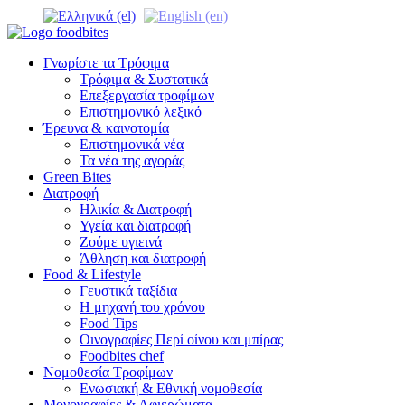
Γνωρίστε τα Τρόφιμα
Τρόφιμα & Συστατικά
Επεξεργασία τροφίμων
Επιστημονικό λεξικό
Έρευνα & καινοτομία
Επιστημονικά νέα
Τα νέα της αγοράς
Green Bites
Διατροφή
Ηλικία & Διατροφή
Υγεία και διατροφή
Ζούμε υγιεινά
Άθληση και διατροφή
Food & Lifestyle
Γευστικά ταξίδια
Η μηχανή του χρόνου
Food Tips
Οινογραφίες Περί οίνου και μπίρας
Foodbites chef
Νομοθεσία Τροφίμων
Ενωσιακή & Εθνική νομοθεσία
Μονογραφίες & Αφιερώματα