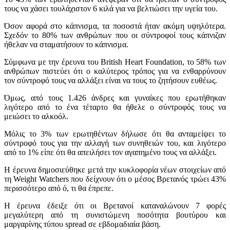
τους να χάσει τουλάχιστον 6 κιλά για να βελτιώσει την υγεία του.
Όσον αφορά στο κάπνισμα, τα ποσοστά ήταν ακόμη υψηλότερα.
Σχεδόν το 80% των ανθρώπων που οι σύντροφοί τους κάπνιζαν
ήθελαν να σταματήσουν το κάπνισμα.
Σύμφωνα με την έρευνα του British Heart Foundation, το 58% των
ανθρώπων πιστεύει ότι ο καλύτερος τρόπος για να ενθαρρύνουν
τον σύντροφό τους να αλλάξει είναι να τους το ζητήσουν ευθέως.
Όμως, από τους 1.426 άνδρες και γυναίκες που ερωτήθηκαν
λιγότερο από το ένα τέταρτο θα ήθελε ο σύντροφός τους να
μειώσει το αλκοόλ.
Μόλις το 3% των ερωτηθέντων δήλωσε ότι θα ανταμείψει το
σύντροφό τους για την αλλαγή των συνηθειών του, και λιγότερο
από το 1% είπε ότι θα απειλήσει τον αγαπημένο τους να αλλάξει.
Η έρευνα δημοσιεύθηκε μετά την κυκλοφορία νέων στοιχείων από
τη Weight Watchers που δείχνουν ότι ο μέσος Βρετανός τρώει 43%
περισσότερο από ό, τι θα έπρεπε.
Η έρευνα έδειξε ότι οι Βρετανοί καταναλώνουν 7 φορές
μεγαλύτερη από τη συνιστώμενη ποσότητα βουτύρου και
μαργαρίνης τύπου spread σε εβδομαδιαία βάση.