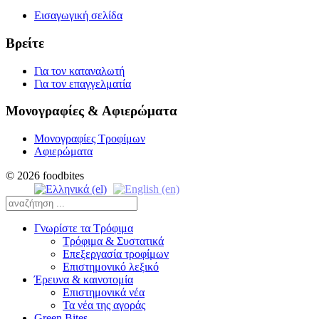
Εισαγωγική σελίδα
Βρείτε
Για τον καταναλωτή
Για τον επαγγελματία
Μονογραφίες & Αφιερώματα
Μονογραφίες Τροφίμων
Αφιερώματα
© 2026 foodbites
Γνωρίστε τα Τρόφιμα
Τρόφιμα & Συστατικά
Επεξεργασία τροφίμων
Επιστημονικό λεξικό
Έρευνα & καινοτομία
Επιστημονικά νέα
Τα νέα της αγοράς
Green Bites