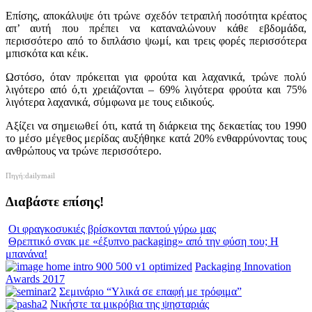
Επίσης, αποκάλυψε ότι τρώνε σχεδόν τετραπλή ποσότητα κρέατος
απ’ αυτή που πρέπει να καταναλώνουν κάθε εβδομάδα,
περισσότερο από το διπλάσιο ψωμί, και τρεις φορές περισσότερα
μπισκότα και κέικ.
Ωστόσο, όταν πρόκειται για φρούτα και λαχανικά, τρώνε πολύ
λιγότερο από ό,τι χρειάζονται – 69% λιγότερα φρούτα και 75%
λιγότερα λαχανικά, σύμφωνα με τους ειδικούς.
Αξίζει να σημειωθεί ότι, κατά τη διάρκεια της δεκαετίας του 1990
το μέσο μέγεθος μερίδας αυξήθηκε κατά 20% ενθαρρύνοντας τους
ανθρώπους να τρώνε περισσότερο.
Πηγή:dailymail
Διαβάστε επίσης!
Οι φραγκοσυκιές βρίσκονται παντού γύρω μας
Θρεπτικό σνακ με «έξυπνο packaging» από την φύση του; Η
μπανάνα!
Packaging Innovation
Awards 2017
Σεμινάριο “Υλικά σε επαφή με τρόφιμα”
Νικήστε τα μικρόβια της ψησταριάς