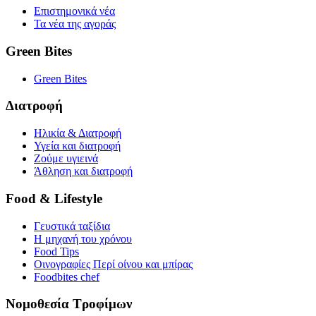
Επιστημονικά νέα
Τα νέα της αγοράς
Green Bites
Green Bites
Διατροφή
Ηλικία & Διατροφή
Υγεία και διατροφή
Ζούμε υγιεινά
Άθληση και διατροφή
Food & Lifestyle
Γευστικά ταξίδια
Η μηχανή του χρόνου
Food Tips
Οινογραφίες Περί οίνου και μπίρας
Foodbites chef
Νομοθεσία Τροφίμων