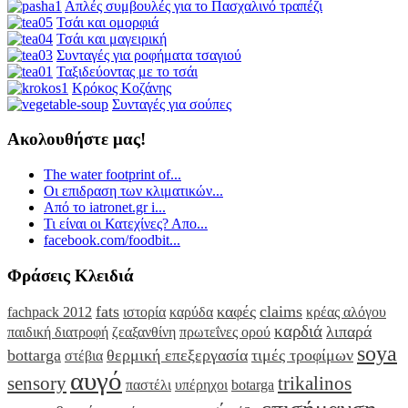
Απλές συμβουλές για το Πασχαλινό τραπέζι
Τσάι και ομορφιά
Τσάι και μαγειρική
Συνταγές για ροφήματα τσαγιού
Ταξιδεύοντας με το τσάι
Κρόκος Κοζάνης
Συνταγές για σούπες
Ακολουθήστε μας!
The water footprint of...
Οι επιδραση των κλιματικών...
Από το iatronet.gr i...
Τι είναι οι Κατεχίνες? Απο...
facebook.com/foodbit...
Φράσεις Κλειδιά
fats
καφές
claims
fachpack 2012
ιστορία
καρύδα
κρέας αλόγου
καρδιά
λιπαρά
παιδική διατροφή
ζεαξανθίνη
πρωτεΐνες ορού
soya
bottarga
θερμική επεξεργασία
τιμές τροφίμων
στέβια
αυγό
sensory
trikalinos
παστέλι
υπέρηχοι
botarga