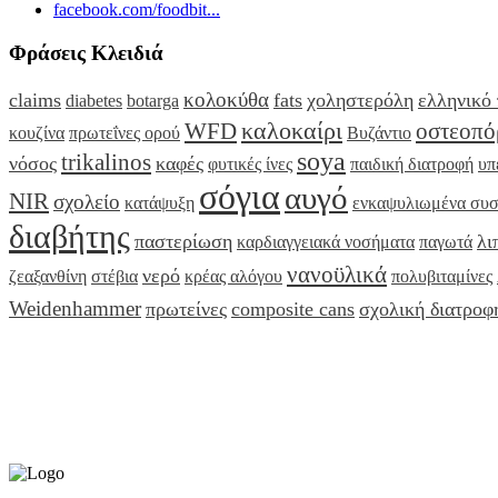
facebook.com/foodbit...
Φράσεις Κλειδιά
κολοκύθα
claims
fats
χοληστερόλη
ελληνικό
diabetes
botarga
καλοκαίρι
WFD
οστεοπ
κουζίνα
πρωτεΐνες ορού
Βυζάντιο
soya
trikalinos
νόσος
καφές
φυτικές ίνες
παιδική διατροφή
υπ
σόγια
αυγό
NIR
σχολείο
κατάψυξη
ενκαψυλιωμένα συσ
διαβήτης
παστερίωση
λι
καρδιαγγειακά νοσήματα
παγωτά
νανοϋλικά
νερό
ζεαξανθίνη
στέβια
κρέας αλόγου
πολυβιταμίνες
Weidenhammer
πρωτείνες
composite cans
σχολική διατροφ