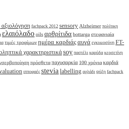
 αξιολόγηση
sensory
Alzheimer
fachpack 2012
πολίτικη
ελαιόλαδο
αρθρίτιδα
α
oils
bottarga
στεφανιαία
ημέρα καρδιάς
αυγά
FT-
τιμές τροφίμων
ια
εγκυμοσύνη
soy
οληπτικά χαρακτηριστικά
παστέλι
καρύδα
κερσετίνη
παχυσαρκία
καρδιά
νσερβοποίηση
πρόσθετα
100 χρόνια
stevia
valuation
labelling
ιπποφαές
αχλάδι
ψύξη
fachpack