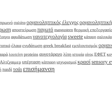
οργανοληπτικός έλεγχος
οργανοληπτική
 πρωινό
σαλάτα
όρωση
παγωτό
αποστείρωση
θερμική επεξεργασί
mangusteen
sweete
νανοτεχνολογία
αφυδάτωση
έρηχοι
κάπαρη
σαλιγκάρ
οργαν
έλαια
ενυδάτωση
greek breakfast
εμπλουτισμός
τατικά
αυγοτάραχο
παρά
proteins
λίπη
ΕΦΕΤ
κο
λουτείνη
ιστορία
οίνος
κρασί
sensory e
υπέρταση
Αλτζχαιμερ
ισχυρισμοί
κάππαρη
επισήμανση
τσάι
παιδί
ή