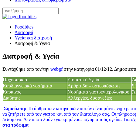
Foodbites
Διατροφή
Υγεία και διατροφή
Διατροφή & Υγεία
Διατροφή & Υγεία
Συντάχθηκε απο τον/την
webgf
στην κατηγορία
01/12/12
. Δημοσιεύτ
Παχυσαρκία
Στοματική Υγεία
Δ
Καρδιαγγειακά νοσήματα
Αρθρίτιδα – οστεοπόρωση
Ψ
Καρκίνος
Νοσήματα γαστρεντερολογικού
Ά
Διαβήτης
Αλλεργίες, δυσανεξίες
Σημείωση:
Τα άρθρα των κατηγοριών αυτών είναι μόνο ενημερωτικ
να ζητήσετε από τον γιατρό και από τον διαιτολόγο σας. Οι πληροφ
δεδομένα. Δεν αποτελούν εγκεκριμένους ισχυρισμούς υγείας. Για σ
στα τρόφιμα