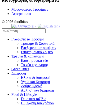
Μονογραφίες & Αφιερώματα
Μονογραφίες Τροφίμων
Αφιερώματα
© 2026 foodbites
Γνωρίστε τα Τρόφιμα
Τρόφιμα & Συστατικά
Επεξεργασία τροφίμων
Επιστημονικό λεξικό
Έρευνα & καινοτομία
Επιστημονικά νέα
Τα νέα της αγοράς
Green Bites
Διατροφή
Ηλικία & Διατροφή
Υγεία και διατροφή
Ζούμε υγιεινά
Άθληση και διατροφή
Food & Lifestyle
Γευστικά ταξίδια
Η μηχανή του χρόνου