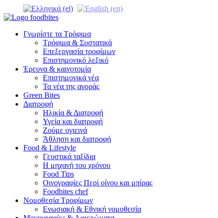
Γνωρίστε τα Τρόφιμα
Τρόφιμα & Συστατικά
Επεξεργασία τροφίμων
Επιστημονικό λεξικό
Έρευνα & καινοτομία
Επιστημονικά νέα
Τα νέα της αγοράς
Green Bites
Διατροφή
Ηλικία & Διατροφή
Υγεία και διατροφή
Ζούμε υγιεινά
Άθληση και διατροφή
Food & Lifestyle
Γευστικά ταξίδια
Η μηχανή του χρόνου
Food Tips
Οινογραφίες Περί οίνου και μπίρας
Foodbites chef
Νομοθεσία Τροφίμων
Ενωσιακή & Εθνική νομοθεσία
Μονογραφίες & Αφιερώματα