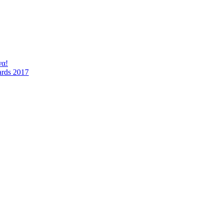
να!
ards 2017