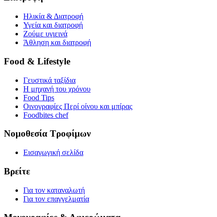
Ηλικία & Διατροφή
Υγεία και διατροφή
Ζούμε υγιεινά
Άθληση και διατροφή
Food & Lifestyle
Γευστικά ταξίδια
Η μηχανή του χρόνου
Food Tips
Οινογραφίες Περί οίνου και μπίρας
Foodbites chef
Νομοθεσία Τροφίμων
Εισαγωγική σελίδα
Βρείτε
Για τον καταναλωτή
Για τον επαγγελματία