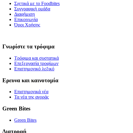
Σχετικά με το Foodbites
Συγγραφική ομάδα
Διαφήμιση
Επικοινωνία
Όροι Χρήσης
Γνωρίστε τα τρόφιμα
Τρόφιμα και συστατικά
Επεξεργασία τροφίμων
Επιστημονικό λεξικό
Ερευνα και καινοτομία
Επιστημονικά νέα
Τα νέα της αγοράς
Green Bites
Green Bites
Διατροφή