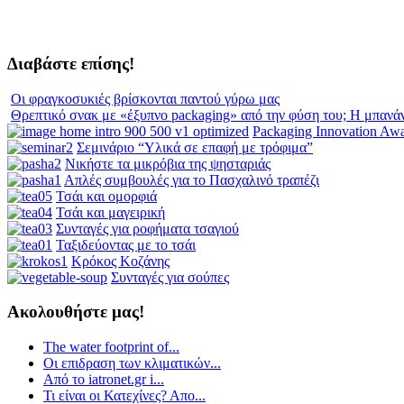
Διαβάστε επίσης!
Οι φραγκοσυκιές βρίσκονται παντού γύρω μας
Θρεπτικό σνακ με «έξυπνο packaging» από την φύση του; Η μπανά
Packaging Innovation Aw
Σεμινάριο “Υλικά σε επαφή με τρόφιμα”
Νικήστε τα μικρόβια της ψησταριάς
Απλές συμβουλές για το Πασχαλινό τραπέζι
Τσάι και ομορφιά
Τσάι και μαγειρική
Συνταγές για ροφήματα τσαγιού
Ταξιδεύοντας με το τσάι
Κρόκος Κοζάνης
Συνταγές για σούπες
Ακολουθήστε μας!
The water footprint of...
Οι επιδραση των κλιματικών...
Από το iatronet.gr i...
Τι είναι οι Κατεχίνες? Απο...