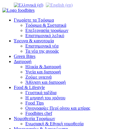
Γνωρίστε τα Τρόφιμα
Τρόφιμα & Συστατικά
Επεξεργασία τροφίμων
Επιστημονικό λεξικό
Έρευνα & καινοτομία
Επιστημονικά νέα
Τα νέα της αγοράς
Green Bites
Διατροφή
Ηλικία & Διατροφή
Υγεία και διατροφή
Ζούμε υγιεινά
Άθληση και διατροφή
Food & Lifestyle
Γευστικά ταξίδια
Η μηχανή του χρόνου
Food Tips
Οινογραφίες Περί οίνου και μπίρας
Foodbites chef
Νομοθεσία Τροφίμων
Ενωσιακή & Εθνική νομοθεσία
Μονογραφίες & Αφιερώματα