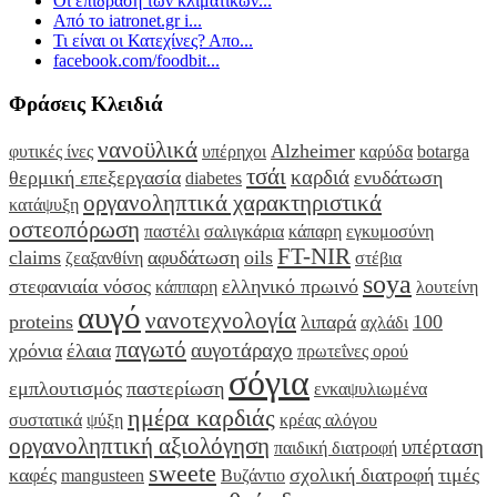
Οι επιδραση των κλιματικών...
Από το iatronet.gr i...
Τι είναι οι Κατεχίνες? Απο...
facebook.com/foodbit...
Φράσεις Κλειδιά
νανοϋλικά
Alzheimer
φυτικές ίνες
υπέρηχοι
καρύδα
botarga
τσάι
καρδιά
θερμική επεξεργασία
ενυδάτωση
diabetes
οργανοληπτικά χαρακτηριστικά
κατάψυξη
οστεοπόρωση
παστέλι
σαλιγκάρια
κάπαρη
εγκυμοσύνη
FT-NIR
claims
αφυδάτωση
oils
ζεαξανθίνη
στέβια
soya
στεφανιαία νόσος
ελληνικό πρωινό
κάππαρη
λουτείνη
αυγό
νανοτεχνολογία
proteins
λιπαρά
100
αχλάδι
παγωτό
αυγοτάραχο
χρόνια
έλαια
πρωτεΐνες ορού
σόγια
εμπλουτισμός
παστερίωση
ενκαψυλιωμένα
ημέρα καρδιάς
συστατικά
ψύξη
κρέας αλόγου
οργανοληπτική αξιολόγηση
υπέρταση
παιδική διατροφή
sweete
καφές
σχολική διατροφή
τιμές
mangusteen
Βυζάντιο