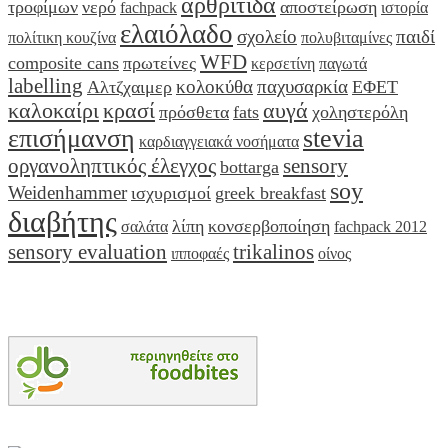
αρθρίτιδα
τροφίμων
νερό
αποστείρωση
fachpack
ιστορία
ελαιόλαδο
σχολείο
παιδί
πολίτικη κουζίνα
πολυβιταμίνες
WFD
composite cans
πρωτείνες
κερσετίνη
παγωτά
labelling
κολοκύθα
παχυσαρκία
Αλτζχαιμερ
ΕΦΕΤ
καλοκαίρι
κρασί
αυγά
πρόσθετα
fats
χοληστερόλη
επισήμανση
stevia
καρδιαγγειακά νοσήματα
οργανοληπτικός έλεγχος
sensory
bottarga
soy
Weidenhammer
ισχυρισμοί
greek breakfast
διαβήτης
λίπη
κονσερβοποίηση
σαλάτα
fachpack 2012
sensory evaluation
trikalinos
ιπποφαές
οίνος