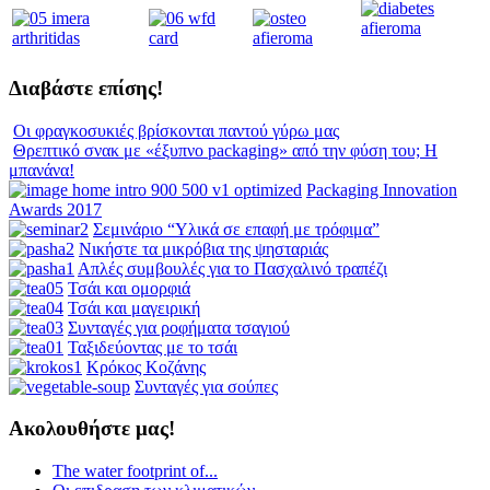
Διαβάστε επίσης!
Οι φραγκοσυκιές βρίσκονται παντού γύρω μας
Θρεπτικό σνακ με «έξυπνο packaging» από την φύση του; Η
μπανάνα!
Packaging Innovation
Awards 2017
Σεμινάριο “Υλικά σε επαφή με τρόφιμα”
Νικήστε τα μικρόβια της ψησταριάς
Απλές συμβουλές για το Πασχαλινό τραπέζι
Τσάι και ομορφιά
Τσάι και μαγειρική
Συνταγές για ροφήματα τσαγιού
Ταξιδεύοντας με το τσάι
Κρόκος Κοζάνης
Συνταγές για σούπες
Ακολουθήστε μας!
The water footprint of...