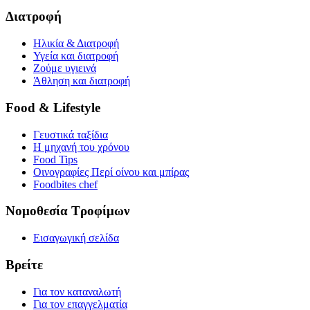
Διατροφή
Ηλικία & Διατροφή
Υγεία και διατροφή
Ζούμε υγιεινά
Άθληση και διατροφή
Food & Lifestyle
Γευστικά ταξίδια
Η μηχανή του χρόνου
Food Tips
Οινογραφίες Περί οίνου και μπίρας
Foodbites chef
Νομοθεσία Τροφίμων
Εισαγωγική σελίδα
Βρείτε
Για τον καταναλωτή
Για τον επαγγελματία