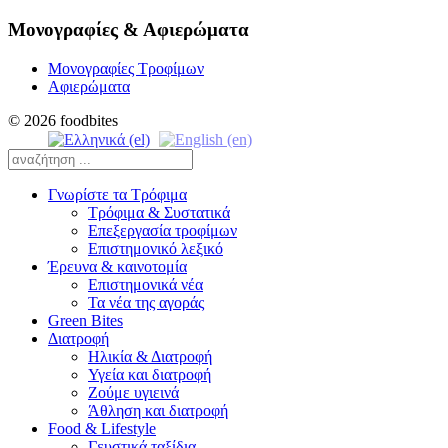
Μονογραφίες & Αφιερώματα
Μονογραφίες Τροφίμων
Αφιερώματα
© 2026 foodbites
Γνωρίστε τα Τρόφιμα
Τρόφιμα & Συστατικά
Επεξεργασία τροφίμων
Επιστημονικό λεξικό
Έρευνα & καινοτομία
Επιστημονικά νέα
Τα νέα της αγοράς
Green Bites
Διατροφή
Ηλικία & Διατροφή
Υγεία και διατροφή
Ζούμε υγιεινά
Άθληση και διατροφή
Food & Lifestyle
Γευστικά ταξίδια