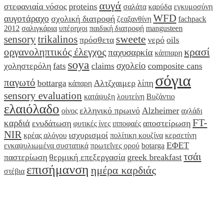
αυγά
στεφανιαία νόσος
proteins
σαλάτα
καρύδα
εγκυμοσύνη
WFD
αυγοτάραχο
σχολική διατροφή
ζεαξανθίνη
fachpack
2012
σαλιγκάρια
υπέρηχοι
παιδική διατροφή
mangusteen
sweete
sensory
trikalinos
πρόσθετα
νερό
oils
κρασί
οργανοληπτικός έλεγχος
παχυσαρκία
κάππαρη
soya
σχολείο
χοληστερόλη
fats
claims
composite cans
σόγια
παγωτό
bottarga
Αλτζχαιμερ
λίπη
κάπαρη
sensory evaluation
κατάψυξη
λουτείνη
Βυζάντιο
ελαιόλαδο
ελληνικό πρωινό
Alzheimer
οίνος
αχλάδι
FT-
καρδιά
ενυδάτωση
αποστείρωση
φυτικές ίνες
ιπποφαές
NIR
ισχυρισμοί
κρέας αλόγου
πολίτικη κουζίνα
κερσετίνη
ΕΦΕΤ
ενκαψυλιωμένα συστατικά
πρωτεΐνες ορού
botarga
τσάι
παστερίωση
θερμική επεξεργασία
greek breakfast
επισήμανση
ημέρα καρδιάς
στέβια