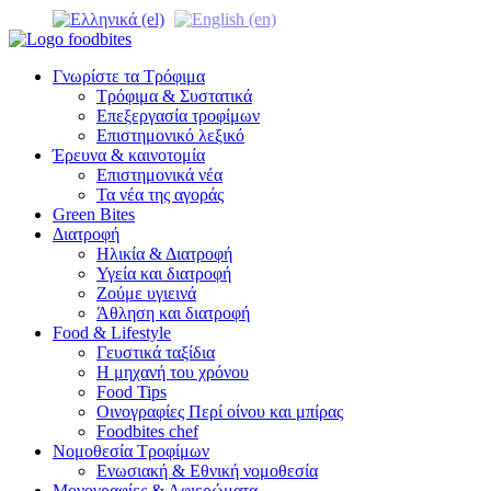
Γνωρίστε τα Τρόφιμα
Τρόφιμα & Συστατικά
Επεξεργασία τροφίμων
Επιστημονικό λεξικό
Έρευνα & καινοτομία
Επιστημονικά νέα
Τα νέα της αγοράς
Green Bites
Διατροφή
Ηλικία & Διατροφή
Υγεία και διατροφή
Ζούμε υγιεινά
Άθληση και διατροφή
Food & Lifestyle
Γευστικά ταξίδια
Η μηχανή του χρόνου
Food Tips
Οινογραφίες Περί οίνου και μπίρας
Foodbites chef
Νομοθεσία Τροφίμων
Ενωσιακή & Εθνική νομοθεσία
Μονογραφίες & Αφιερώματα