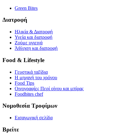
Green Bites
Διατροφή
Ηλικία & Διατροφή
Υγεία και διατροφή
Ζούμε υγιεινά
Άθληση και διατροφή
Food & Lifestyle
Γευστικά ταξίδια
Η μηχανή του χρόνου
Food Tips
Οινογραφίες Περί οίνου και μπίρας
Foodbites chef
Νομοθεσία Τροφίμων
Εισαγωγική σελίδα
Βρείτε