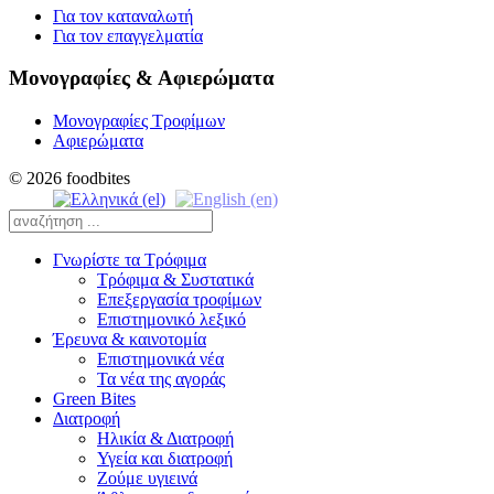
Για τον καταναλωτή
Για τον επαγγελματία
Μονογραφίες & Αφιερώματα
Μονογραφίες Τροφίμων
Αφιερώματα
© 2026 foodbites
Γνωρίστε τα Τρόφιμα
Τρόφιμα & Συστατικά
Επεξεργασία τροφίμων
Επιστημονικό λεξικό
Έρευνα & καινοτομία
Επιστημονικά νέα
Τα νέα της αγοράς
Green Bites
Διατροφή
Ηλικία & Διατροφή
Υγεία και διατροφή
Ζούμε υγιεινά