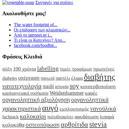
Συνταγές για σούπες
Ακολουθήστε μας!
The water footprint of...
Οι επιδραση των κλιματικών...
Από το iatronet.gr i...
Τι είναι οι Κατεχίνες? Απο...
facebook.com/foodbit...
Φράσεις Κλειδιά
labelling
100 χρόνια
τιμές τροφίμων
πρωτείνες
ψύξη
διαβήτης
υπέρταση
έλαια
diabetes
παγωτά
παστέλι
soy
νανοτεχνολογία
παιδί
κονσερβοποίηση
ιστορία
Weidenhammer
καφές
καρδιαγγειακά νοσήματα
οργανοληπτική αξιολόγηση
οργανοληπτικά
αυγό
χαρακτηριστικά
νανοϋλικά
εμπλουτισμός
καλοκαίρι
αφυδάτωση
λιπαρά
fachpack
πολυβιταμίνες
stevia
αρθρίτιδα
οστεοπόρωση
κολοκύθα