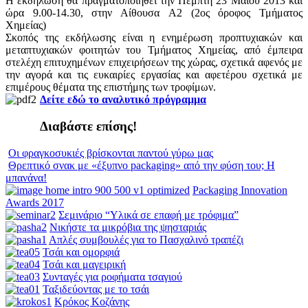
Η εκδήλωση θα πραγματοποιηθεί την Πέμπτη 23 Μαΐου 2013 και
ώρα 9.00-14.30, στην Αίθουσα A2 (2ος όροφος Τμήματος
Χημείας)
Σκοπός της εκδήλωσης είναι η ενημέρωση προπτυχιακών και
μεταπτυχιακών φοιτητών του Τμήματος Χημείας, από έμπειρα
στελέχη επιτυχημένων επιχειρήσεων της χώρας, σχετικά αφενός με
την αγορά και τις ευκαιρίες εργασίας και αφετέρου σχετικά με
επιμέρους θέματα της επιστήμης των τροφίμων.
Δείτε εδώ το αναλυτικό πρόγραμμα
Διαβάστε επίσης!
Οι φραγκοσυκιές βρίσκονται παντού γύρω μας
Θρεπτικό σνακ με «έξυπνο packaging» από την φύση του; Η
μπανάνα!
Packaging Innovation
Awards 2017
Σεμινάριο “Υλικά σε επαφή με τρόφιμα”
Νικήστε τα μικρόβια της ψησταριάς
Απλές συμβουλές για το Πασχαλινό τραπέζι
Τσάι και ομορφιά
Τσάι και μαγειρική
Συνταγές για ροφήματα τσαγιού
Ταξιδεύοντας με το τσάι
Κρόκος Κοζάνης