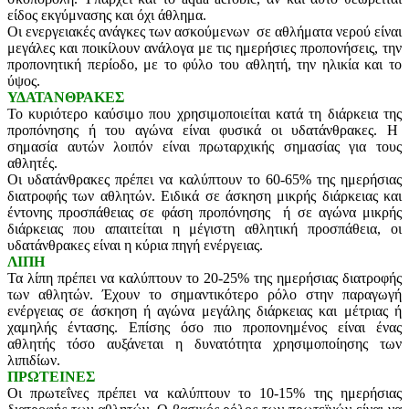
είδος εκγύμνασης και όχι άθλημα.
Οι ενεργειακές ανάγκες των ασκούμενων σε αθλήματα νερού είναι
μεγάλες και ποικίλουν ανάλογα με τις ημερήσιες προπονήσεις, την
προπονητική περίοδο, με το φύλο του αθλητή, την ηλικία και το
ύψος.
ΥΔΑΤΑΝΘΡΑΚΕΣ
Το κυριότερο καύσιμο που χρησιμοποιείται κατά τη διάρκεια της
προπόνησης ή του αγώνα είναι φυσικά οι υδατάνθρακες. Η
σημασία αυτών λοιπόν είναι πρωταρχικής σημασίας για τους
αθλητές.
Οι υδατάνθρακες πρέπει να καλύπτουν το 60-65% της ημερήσιας
διατροφής των αθλητών. Ειδικά σε άσκηση μικρής διάρκειας και
έντονης προσπάθειας σε φάση προπόνησης ή σε αγώνα μικρής
διάρκειας που απαιτείται η μέγιστη αθλητική προσπάθεια, οι
υδατάνθρακες είναι η κύρια πηγή ενέργειας.
ΛΙΠΗ
Τα λίπη πρέπει να καλύπτουν το 20-25% της ημερήσιας διατροφής
των αθλητών. Έχουν το σημαντικότερο ρόλο στην παραγωγή
ενέργειας σε άσκηση ή αγώνα μεγάλης διάρκειας και μέτριας ή
χαμηλής έντασης. Επίσης όσο πιο προπονημένος είναι ένας
αθλητής τόσο αυξάνεται η δυνατότητα χρησιμοποίησης των
λιπιδίων.
ΠΡΩΤΕΙΝΕΣ
Οι πρωτεΐνες πρέπει να καλύπτουν το 10-15% της ημερήσιας