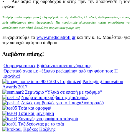
• Άδειασμα της ουροδόχου κύστης πριν την προπόνηση ή τον
αγώνα.
Το άρθρο αυτό παρέχει γενική πληροφόρηση και όχι συστάσεις. Οι ειδικές εξατομικευμένες ανάγκες
κάθε αθλούμενου είναι διαφορετικές. Για προσωπικές πληροφορίες πρέπει οπωσδήποτε να
απευθύνεστε στον ειδικό διαιτολόγο σας και στον γιατρό σας
Ευχαριστούμε το
www.medidiatrofi.gr
και την κ. Ε. Μοδέστου για
την παραχώρηση του άρθρου
Διαβάστε επίσης!
Οι φραγκοσυκιές βρίσκονται παντού γύρω μας
Θρεπτικό σνακ με «έξυπνο packaging» από την φύση του; Η
μπανάνα!
Packaging Innovation
Awards 2017
Σεμινάριο “Υλικά σε επαφή με τρόφιμα”
Νικήστε τα μικρόβια της ψησταριάς
Απλές συμβουλές για το Πασχαλινό τραπέζι
Τσάι και ομορφιά
Τσάι και μαγειρική
Συνταγές για ροφήματα τσαγιού
Ταξιδεύοντας με το τσάι
Κρόκος Κοζάνης