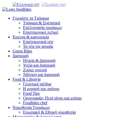
Γνωρίστε τα Τρόφιμα
Τρόφιμα & Συστατικά
Επεξεργασία τροφίμων
Επιστημονικό λεξικό
Έρευνα & καινοτομία
Επιστημονικά νέα
Τα νέα της αγοράς
Green Bites
Διατροφή
Ηλικία & Διατροφή
Υγεία και διατροφή
Ζούμε υγιεινά
Άθληση και διατροφή
Food & Lifestyle
Γευστικά ταξίδια
Η μηχανή του χρόνου
Food Tips
Οινογραφίες Περί οίνου και μπίρας
Foodbites chef
Νομοθεσία Τροφίμων
Ενωσιακή & Εθνική νομοθεσία
Μονογραφίες & Αφιερώματα