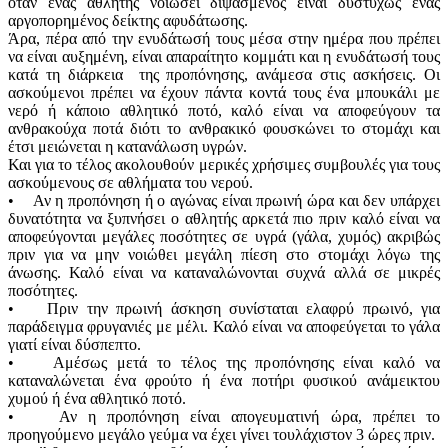
όταν ένας αθλητής νοιώσει διψασμένος είναι δυστυχώς ένας
αργοπορημένος δείκτης αφυδάτωσης.
Άρα, πέρα από την ενυδάτωσή τους μέσα στην ημέρα που πρέπει
να είναι αυξημένη, είναι απαραίτητο κομμάτι και η ενυδάτωσή τους
κατά τη διάρκεια της προπόνησης, ανάμεσα στις ασκήσεις. Οι
ασκούμενοι πρέπει να έχουν πάντα κοντά τους ένα μπουκάλι με
νερό ή κάποιο αθλητικό ποτό, καλό είναι να αποφεύγουν τα
ανθρακούχα ποτά διότι το ανθρακικό φουσκώνει το στομάχι και
έτσι μειώνεται η κατανάλωση υγρών.
Και για το τέλος ακολουθούν μερικές χρήσιμες συμβουλές για τους
ασκούμενους σε αθλήματα του νερού.
• Αν η προπόνηση ή ο αγώνας είναι πρωινή ώρα και δεν υπάρχει
δυνατότητα να ξυπνήσει ο αθλητής αρκετά πιο πριν καλό είναι να
αποφεύγονται μεγάλες ποσότητες σε υγρά (γάλα, χυμός) ακριβώς
πριν για να μην νοιώθει μεγάλη πίεση στο στομάχι λόγω της
άνωσης. Καλό είναι να καταναλώνονται συχνά αλλά σε μικρές
ποσότητες.
• Πριν την πρωινή άσκηση συνίσταται ελαφρύ πρωινό, για
παράδειγμα φρυγανιές με μέλι. Καλό είναι να αποφεύγεται το γάλα
γιατί είναι δύσπεπτο.
• Αμέσως μετά το τέλος της προπόνησης είναι καλό να
καταναλώνεται ένα φρούτο ή ένα ποτήρι φυσικού ανάμεικτου
χυμού ή ένα αθλητικό ποτό.
• Αν η προπόνηση είναι απογευματινή ώρα, πρέπει το
προηγούμενο μεγάλο γεύμα να έχει γίνει τουλάχιστον 3 ώρες πριν.