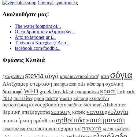
Συνταγές για σούπες
Ακολουθήστε μας!
The water footprint of...
Οι επιδραση των κλιματικών...
Από το iatronet.gr i...
Τι είναι οι Κατεχίνες? Απο...
facebook.com/foodbit...
Φράσεις Κλειδιά
σόγια
stevia
αυγά
ζεαξανθίνη
καρδιαγγειακά νοσήματα
υπέρταση
Αλτζχαιμερ
oils
σχολική
mangusteen
κάππαρη
κρασί
WFD
διατροφή
greek breakfast
εγκυμοσύνη
fachpack
παστερίωση
2012
πρωτεΐνες ορού
κάπαρη
κερσετίνη
αφυδάτωση
κονσερβοποίηση
Alzheimer
παιδική διατροφή
sensory
νανοτεχνολογία
θερμική επεξεργασία
καφές
επισήμανση
αρθρίτιδα
αποστείρωση
πρόσθετα
παγωτό
ισχυρισμοί
ενκαψυλιωμένα συστατικά
κρέας αλόγου
ελαιόλαδο
trikalinos