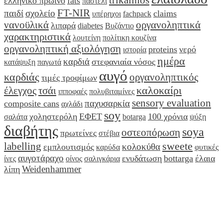
ελληνικό πρωινό
fats
παστέλι
FT-NIR
παιδί
σχολείο
claims
υπέρηχοι
fachpack
νανοϋλικά
οργανοληπτικά
λιπαρά
diabetes
Βυζάντιο
χαρακτηριστικά
λουτείνη
πολίτικη κουζίνα
οργανοληπτική αξιολόγηση
proteins
νερό
ιστορία
ημέρα
καρδιά
στεφανιαία νόσος
κατάψυξη
παγωτά
αυγό
καρδιάς
οργανοληπτικός
τιμές τροφίμων
καλοκαίρι
έλεγχος
τσάι
ιπποφαές
πολυβιταμίνες
sensory evaluation
παχυσαρκία
composite cans
αχλάδι
soy
χοληστερόλη
ΕΦΕΤ
100 χρόνια
σαλάτα
botarga
ψύξη
διαβήτης
soya
οστεοπόρωση
πρωτείνες
στέβια
sweete
labelling
κολοκύθα
εμπλουτισμός
καρύδα
φυτικές
αυγοτάραχο
ενυδάτωση
bottarga
έλαια
ίνες
οίνος
σαλιγκάρια
Weidenhammer
λίπη