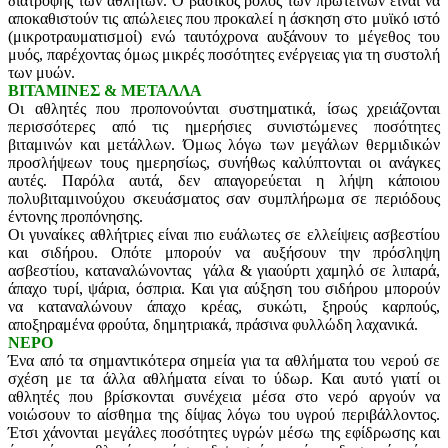
διατροφής των αθλητών. Ο βασικός ρόλος των πρωτεϊνών είναι να
αποκαθιστούν τις απώλειες που προκαλεί η άσκηση στο μυϊκό ιστό
(μικροτραυματισμοί) ενώ ταυτόχρονα αυξάνουν το μέγεθος του
μυός, παρέχοντας όμως μικρές ποσότητες ενέργειας για τη συστολή
των μυών.
ΒΙΤΑΜΙΝΕΣ & ΜΕΤΑΛΛΑ
Οι αθλητές που προπονούνται συστηματικά, ίσως χρειάζονται
περισσότερες από τις ημερήσιες συνιστώμενες ποσότητες
βιταμινών και μετάλλων. Όμως λόγω των μεγάλων θερμιδικών
προσλήψεων τους ημερησίως, συνήθως καλύπτονται οι ανάγκες
αυτές. Παρόλα αυτά, δεν απαγορεύεται η λήψη κάποιου
πολυβιταμινούχου σκευάσματος σαν συμπλήρωμα σε περιόδους
έντονης προπόνησης.
Οι γυναίκες αθλήτριες είναι πιο ευάλωτες σε ελλείψεις ασβεστίου
και σιδήρου. Οπότε μπορούν να αυξήσουν την πρόσληψη
ασβεστίου, καταναλώνοντας γάλα & γιαούρτι χαμηλό σε λιπαρά,
άπαχο τυρί, ψάρια, όσπρια. Και για αύξηση του σιδήρου μπορούν
να καταναλώνουν άπαχο κρέας, συκώτι, ξηρούς καρπούς,
αποξηραμένα φρούτα, δημητριακά, πράσινα φυλλώδη λαχανικά.
ΝΕΡΟ
Ένα από τα σημαντικότερα σημεία για τα αθλήματα του νερού σε
σχέση με τα άλλα αθλήματα είναι το ύδωρ. Και αυτό γιατί οι
αθλητές που βρίσκονται συνέχεια μέσα στο νερό αργούν να
νοιώσουν το αίσθημα της δίψας λόγω του υγρού περιβάλλοντος.
Έτσι χάνονται μεγάλες ποσότητες υγρών μέσω της εφίδρωσης και