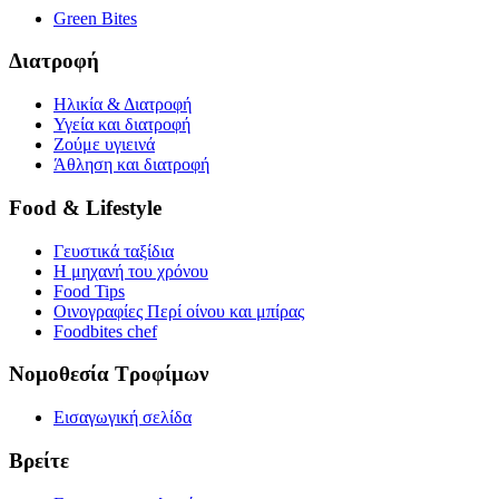
Green Bites
Διατροφή
Ηλικία & Διατροφή
Υγεία και διατροφή
Ζούμε υγιεινά
Άθληση και διατροφή
Food & Lifestyle
Γευστικά ταξίδια
Η μηχανή του χρόνου
Food Tips
Οινογραφίες Περί οίνου και μπίρας
Foodbites chef
Νομοθεσία Τροφίμων
Εισαγωγική σελίδα
Βρείτε