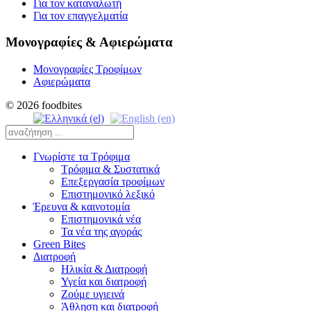
Για τον καταναλωτή
Για τον επαγγελματία
Μονογραφίες & Αφιερώματα
Μονογραφίες Τροφίμων
Αφιερώματα
© 2026 foodbites
Γνωρίστε τα Τρόφιμα
Τρόφιμα & Συστατικά
Επεξεργασία τροφίμων
Επιστημονικό λεξικό
Έρευνα & καινοτομία
Επιστημονικά νέα
Τα νέα της αγοράς
Green Bites
Διατροφή
Ηλικία & Διατροφή
Υγεία και διατροφή
Ζούμε υγιεινά
Άθληση και διατροφή