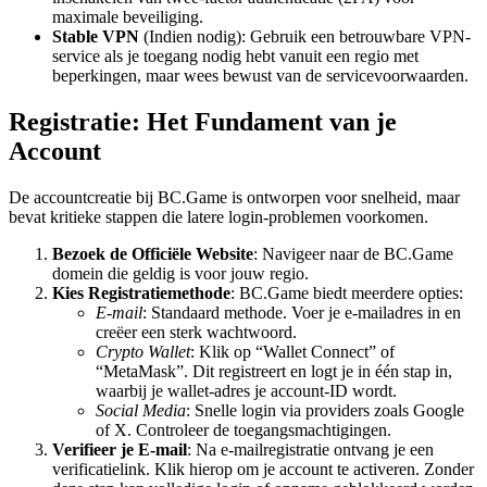
maximale beveiliging.
Stable VPN
(Indien nodig): Gebruik een betrouwbare VPN-
service als je toegang nodig hebt vanuit een regio met
beperkingen, maar wees bewust van de servicevoorwaarden.
Registratie: Het Fundament van je
Account
De accountcreatie bij BC.Game is ontworpen voor snelheid, maar
bevat kritieke stappen die latere login-problemen voorkomen.
Bezoek de Officiële Website
: Navigeer naar de BC.Game
domein die geldig is voor jouw regio.
Kies Registratiemethode
: BC.Game biedt meerdere opties:
E-mail
: Standaard methode. Voer je e-mailadres in en
creëer een sterk wachtwoord.
Crypto Wallet
: Klik op “Wallet Connect” of
“MetaMask”. Dit registreert en logt je in één stap in,
waarbij je wallet-adres je account-ID wordt.
Social Media
: Snelle login via providers zoals Google
of X. Controleer de toegangsmachtigingen.
Verifieer je E-mail
: Na e-mailregistratie ontvang je een
verificatielink. Klik hierop om je account te activeren. Zonder