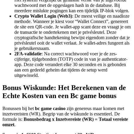
wachtwoord met de opgeslagen hash in de database. Bij
meerdere mislukte pogingen kan een tijdelijk IP-blok volgen.
Crypto Wallet Login (Web3)
: De meest veilige en naadloze
methode. Wanneer je kiest voor “Wallet Connect”, genereert
de site een QR-code. Je wallet-app scant deze en vraagt je om
de transactie te ondertekenen met je privésleutel. Deze
cryptografische handtekening bewijst eigendom zonder dat je
privésleutel ooit de wallet verlaat. Je wallet-adres fungeert als
je gebruikersnaam.
2FA-validatie
: Na correct wachtwoord voer je de zes-
cijferige, tijdgebonden (TOTP) code in van je authenticator-
app. Deze code verandert elke 30 seconden en is gebonden
aan een gedeeld geheim dat tijdens de setup werd
uitgewisseld.
Bonus Wiskunde: Het Berekenen van de
Echte Kosten van een
Bc game bonus
Bonussen bij het
bc game casino
zijn genereus maar komen met
inzetvereisten (WR). Begrip van de wiskunde is essentieel. De
formule is:
Bonusbedrag x Inzetvereiste (WR) = Totaal vereiste
omzet
.