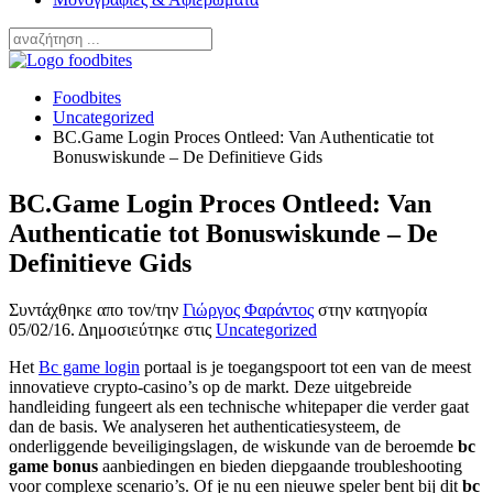
Foodbites
Uncategorized
BC.Game Login Proces Ontleed: Van Authenticatie tot
Bonuswiskunde – De Definitieve Gids
BC.Game Login Proces Ontleed: Van
Authenticatie tot Bonuswiskunde – De
Definitieve Gids
Συντάχθηκε απο τον/την
Γιώργος Φαράντος
στην κατηγορία
05/02/16
. Δημοσιεύτηκε στις
Uncategorized
Het
Bc game login
portaal is je toegangspoort tot een van de meest
innovatieve crypto-casino’s op de markt. Deze uitgebreide
handleiding fungeert als een technische whitepaper die verder gaat
dan de basis. We analyseren het authenticatiesysteem, de
onderliggende beveiligingslagen, de wiskunde van de beroemde
bc
game bonus
aanbiedingen en bieden diepgaande troubleshooting
voor complexe scenario’s. Of je nu een nieuwe speler bent bij dit
bc