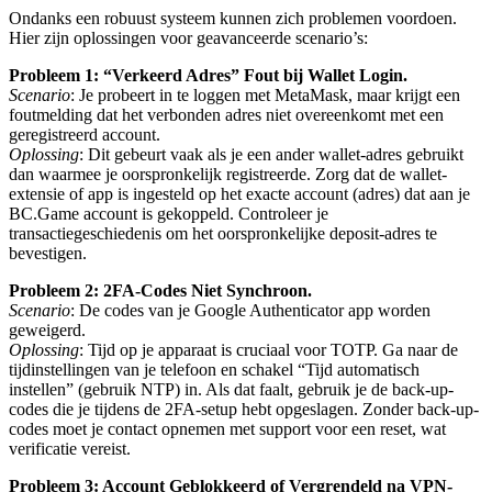
Ondanks een robuust systeem kunnen zich problemen voordoen.
Hier zijn oplossingen voor geavanceerde scenario’s:
Probleem 1: “Verkeerd Adres” Fout bij Wallet Login.
Scenario
: Je probeert in te loggen met MetaMask, maar krijgt een
foutmelding dat het verbonden adres niet overeenkomt met een
geregistreerd account.
Oplossing
: Dit gebeurt vaak als je een ander wallet-adres gebruikt
dan waarmee je oorspronkelijk registreerde. Zorg dat de wallet-
extensie of app is ingesteld op het exacte account (adres) dat aan je
BC.Game account is gekoppeld. Controleer je
transactiegeschiedenis om het oorspronkelijke deposit-adres te
bevestigen.
Probleem 2: 2FA-Codes Niet Synchroon.
Scenario
: De codes van je Google Authenticator app worden
geweigerd.
Oplossing
: Tijd op je apparaat is cruciaal voor TOTP. Ga naar de
tijdinstellingen van je telefoon en schakel “Tijd automatisch
instellen” (gebruik NTP) in. Als dat faalt, gebruik je de back-up-
codes die je tijdens de 2FA-setup hebt opgeslagen. Zonder back-up-
codes moet je contact opnemen met support voor een reset, wat
verificatie vereist.
Probleem 3: Account Geblokkeerd of Vergrendeld na VPN-