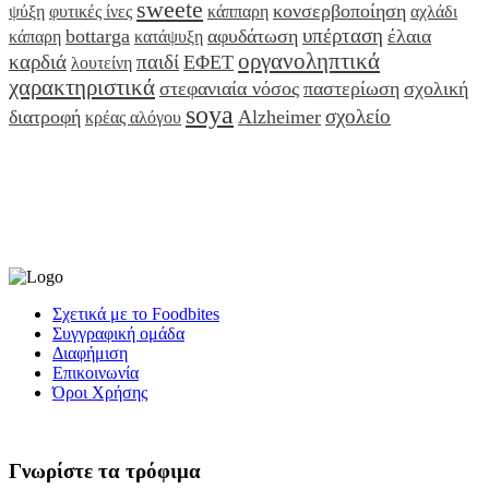
sweete
κονσερβοποίηση
ψύξη
φυτικές ίνες
κάππαρη
αχλάδι
υπέρταση
bottarga
αφυδάτωση
έλαια
κάπαρη
κατάψυξη
οργανοληπτικά
καρδιά
παιδί
ΕΦΕΤ
λουτείνη
χαρακτηριστικά
στεφανιαία νόσος
παστερίωση
σχολική
soya
σχολείο
διατροφή
Alzheimer
κρέας αλόγου
Σχετικά με το Foodbites
Συγγραφική ομάδα
Διαφήμιση
Επικοινωνία
Όροι Χρήσης
Γνωρίστε τα τρόφιμα