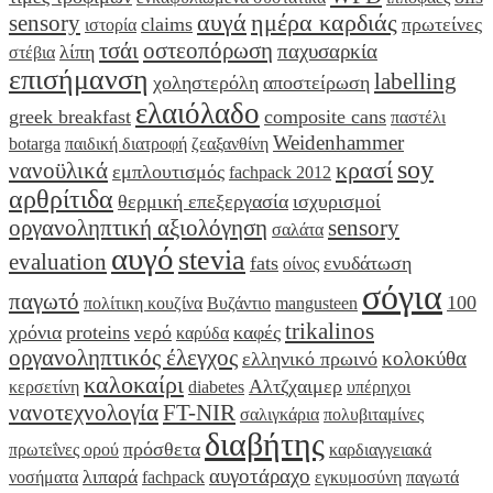
αυγά
ημέρα καρδιάς
sensory
claims
πρωτείνες
ιστορία
τσάι
οστεοπόρωση
παχυσαρκία
λίπη
στέβια
επισήμανση
labelling
χοληστερόλη
αποστείρωση
ελαιόλαδο
greek breakfast
composite cans
παστέλι
Weidenhammer
botarga
παιδική διατροφή
ζεαξανθίνη
soy
κρασί
νανοϋλικά
εμπλουτισμός
fachpack 2012
αρθρίτιδα
θερμική επεξεργασία
ισχυρισμοί
οργανοληπτική αξιολόγηση
sensory
σαλάτα
αυγό
stevia
evaluation
fats
ενυδάτωση
οίνος
σόγια
παγωτό
100
πολίτικη κουζίνα
Βυζάντιο
mangusteen
trikalinos
χρόνια
proteins
νερό
καφές
καρύδα
οργανοληπτικός έλεγχος
κολοκύθα
ελληνικό πρωινό
καλοκαίρι
Αλτζχαιμερ
κερσετίνη
diabetes
υπέρηχοι
νανοτεχνολογία
FT-NIR
σαλιγκάρια
πολυβιταμίνες
διαβήτης
πρόσθετα
πρωτεΐνες ορού
καρδιαγγειακά
αυγοτάραχο
λιπαρά
νοσήματα
fachpack
εγκυμοσύνη
παγωτά