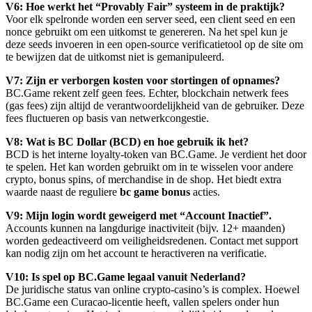
V6: Hoe werkt het “Provably Fair” systeem in de praktijk?
Voor elk spelronde worden een server seed, een client seed en een
nonce gebruikt om een uitkomst te genereren. Na het spel kun je
deze seeds invoeren in een open-source verificatietool op de site om
te bewijzen dat de uitkomst niet is gemanipuleerd.
V7: Zijn er verborgen kosten voor stortingen of opnames?
BC.Game rekent zelf geen fees. Echter, blockchain netwerk fees
(gas fees) zijn altijd de verantwoordelijkheid van de gebruiker. Deze
fees fluctueren op basis van netwerkcongestie.
V8: Wat is BC Dollar (BCD) en hoe gebruik ik het?
BCD is het interne loyalty-token van BC.Game. Je verdient het door
te spelen. Het kan worden gebruikt om in te wisselen voor andere
crypto, bonus spins, of merchandise in de shop. Het biedt extra
waarde naast de reguliere
bc game bonus
acties.
V9: Mijn login wordt geweigerd met “Account Inactief”.
Accounts kunnen na langdurige inactiviteit (bijv. 12+ maanden)
worden gedeactiveerd om veiligheidsredenen. Contact met support
kan nodig zijn om het account te heractiveren na verificatie.
V10: Is spel op BC.Game legaal vanuit Nederland?
De juridische status van online crypto-casino’s is complex. Hoewel
BC.Game een Curacao-licentie heeft, vallen spelers onder hun