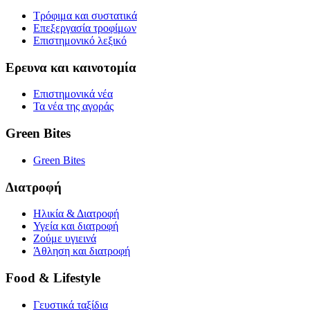
Τρόφιμα και συστατικά
Επεξεργασία τροφίμων
Επιστημονικό λεξικό
Ερευνα και καινοτομία
Επιστημονικά νέα
Τα νέα της αγοράς
Green Bites
Green Bites
Διατροφή
Ηλικία & Διατροφή
Υγεία και διατροφή
Ζούμε υγιεινά
Άθληση και διατροφή
Food & Lifestyle
Γευστικά ταξίδια