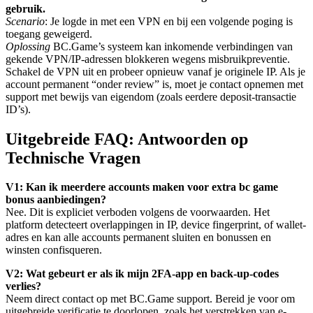
gebruik.
Scenario
: Je logde in met een VPN en bij een volgende poging is
toegang geweigerd.
Oplossing
BC.Game’s systeem kan inkomende verbindingen van
gekende VPN/IP-adressen blokkeren wegens misbruikpreventie.
Schakel de VPN uit en probeer opnieuw vanaf je originele IP. Als je
account permanent “onder review” is, moet je contact opnemen met
support met bewijs van eigendom (zoals eerdere deposit-transactie
ID’s).
Uitgebreide FAQ: Antwoorden op
Technische Vragen
V1: Kan ik meerdere accounts maken voor extra
bc game
bonus
aanbiedingen?
Nee. Dit is expliciet verboden volgens de voorwaarden. Het
platform detecteert overlappingen in IP, device fingerprint, of wallet-
adres en kan alle accounts permanent sluiten en bonussen en
winsten confisqueren.
V2: Wat gebeurt er als ik mijn 2FA-app en back-up-codes
verlies?
Neem direct contact op met BC.Game support. Bereid je voor om
uitgebreide verificatie te doorlopen, zoals het verstrekken van e-