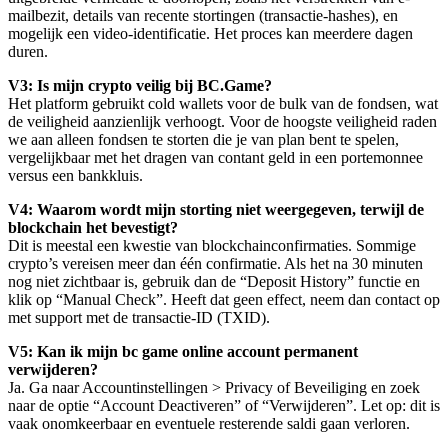
mailbezit, details van recente stortingen (transactie-hashes), en
mogelijk een video-identificatie. Het proces kan meerdere dagen
duren.
V3: Is mijn crypto veilig bij BC.Game?
Het platform gebruikt cold wallets voor de bulk van de fondsen, wat
de veiligheid aanzienlijk verhoogt. Voor de hoogste veiligheid raden
we aan alleen fondsen te storten die je van plan bent te spelen,
vergelijkbaar met het dragen van contant geld in een portemonnee
versus een bankkluis.
V4: Waarom wordt mijn storting niet weergegeven, terwijl de
blockchain het bevestigt?
Dit is meestal een kwestie van blockchainconfirmaties. Sommige
crypto’s vereisen meer dan één confirmatie. Als het na 30 minuten
nog niet zichtbaar is, gebruik dan de “Deposit History” functie en
klik op “Manual Check”. Heeft dat geen effect, neem dan contact op
met support met de transactie-ID (TXID).
V5: Kan ik mijn
bc game online
account permanent
verwijderen?
Ja. Ga naar Accountinstellingen > Privacy of Beveiliging en zoek
naar de optie “Account Deactiveren” of “Verwijderen”. Let op: dit is
vaak onomkeerbaar en eventuele resterende saldi gaan verloren.