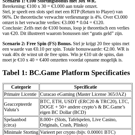
Scenario 1: €100 Stortingsbonus met 30x WR.
Berekening: €100 x 30 = €3.000 aan totale omzet.
Stel, je speelt een slots spel met een RTP (Return to Player) van
96%. De theoretische verwachte verliesmarge is 4%. Over €3.000
omzet is het verwachte verlies: €3.000 * 0.04 = €120.
Conclusie: Zelfs met de €100 bonus, loop je theoretisch een verlies
van €20. Dit illustreert waarom bonussen niet “gratis geld” zijn.
Scenario 2: Free Spin (FS) Bonus.
Stel je krijgt 20 free spins met
een waarde van €0.10 per spin. Totale bonuswaarde: €2.00. WR is
vaak 40x de winst uit de free spins. Win je €10 uit de spins, dan
moet je €10 x 40 = €400 omzetten voordat opname mogelijk is.
Tabel 1: BC.Game Platform Specificaties
Categorie
Specificatie
Primaire Licentie
Curacao eGaming (Master License 365/JAZ)
BTC, ETH, USDT (ERC20 & TRC20), LTC,
Geaccepteerde
DOGE + 50+ andere crypto’s & BC.Game’s
Valuta’s
eigen BC Dollar (BCD)
Spelaanbod
8.000+ (Slots, Tafelspelen, Live Casino,
(circa)
Originals, Crash, Plinko)
Minimale Storting
Varieert per crypto (bijv. 0.00001 BTC)