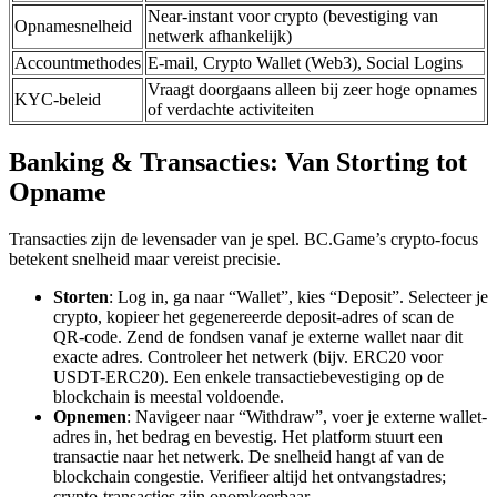
Near-instant voor crypto (bevestiging van
Opnamesnelheid
netwerk afhankelijk)
Accountmethodes
E-mail, Crypto Wallet (Web3), Social Logins
Vraagt doorgaans alleen bij zeer hoge opnames
KYC-beleid
of verdachte activiteiten
Banking & Transacties: Van Storting tot
Opname
Transacties zijn de levensader van je spel. BC.Game’s crypto-focus
betekent snelheid maar vereist precisie.
Storten
: Log in, ga naar “Wallet”, kies “Deposit”. Selecteer je
crypto, kopieer het gegenereerde deposit-adres of scan de
QR-code. Zend de fondsen vanaf je externe wallet naar dit
exacte adres. Controleer het netwerk (bijv. ERC20 voor
USDT-ERC20). Een enkele transactiebevestiging op de
blockchain is meestal voldoende.
Opnemen
: Navigeer naar “Withdraw”, voer je externe wallet-
adres in, het bedrag en bevestig. Het platform stuurt een
transactie naar het netwerk. De snelheid hangt af van de
blockchain congestie. Verifieer altijd het ontvangstadres;
crypto-transacties zijn onomkeerbaar.