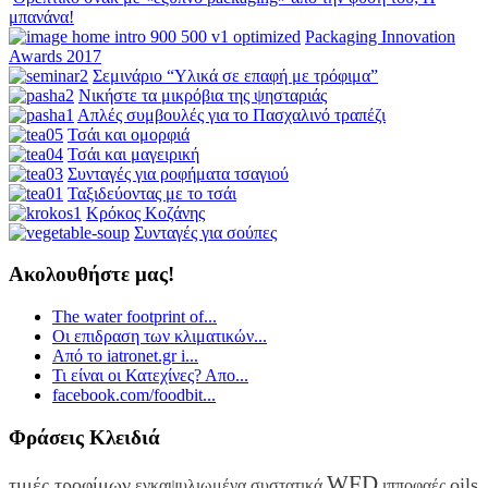
μπανάνα!
Packaging Innovation
Awards 2017
Σεμινάριο “Υλικά σε επαφή με τρόφιμα”
Νικήστε τα μικρόβια της ψησταριάς
Απλές συμβουλές για το Πασχαλινό τραπέζι
Τσάι και ομορφιά
Τσάι και μαγειρική
Συνταγές για ροφήματα τσαγιού
Ταξιδεύοντας με το τσάι
Κρόκος Κοζάνης
Συνταγές για σούπες
Ακολουθήστε μας!
The water footprint of...
Οι επιδραση των κλιματικών...
Από το iatronet.gr i...
Τι είναι οι Κατεχίνες? Απο...
facebook.com/foodbit...
Φράσεις Κλειδιά
WFD
τιμές τροφίμων
oils
ενκαψυλιωμένα συστατικά
ιπποφαές