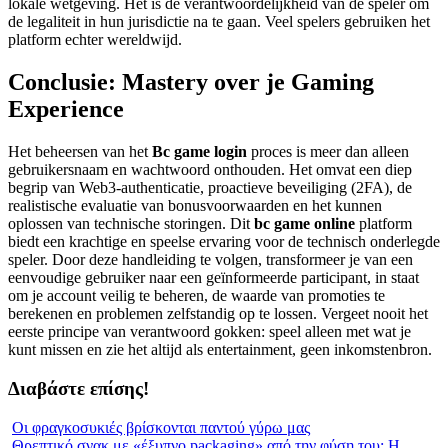
lokale wetgeving. Het is de verantwoordelijkheid van de speler om
de legaliteit in hun jurisdictie na te gaan. Veel spelers gebruiken het
platform echter wereldwijd.
Conclusie: Mastery over je Gaming
Experience
Het beheersen van het
Bc game login
proces is meer dan alleen
gebruikersnaam en wachtwoord onthouden. Het omvat een diep
begrip van Web3-authenticatie, proactieve beveiliging (2FA), de
realistische evaluatie van bonusvoorwaarden en het kunnen
oplossen van technische storingen. Dit
bc game online
platform
biedt een krachtige en speelse ervaring voor de technisch onderlegde
speler. Door deze handleiding te volgen, transformeer je van een
eenvoudige gebruiker naar een geïnformeerde participant, in staat
om je account veilig te beheren, de waarde van promoties te
berekenen en problemen zelfstandig op te lossen. Vergeet nooit het
eerste principe van verantwoord gokken: speel alleen met wat je
kunt missen en zie het altijd als entertainment, geen inkomstenbron.
Διαβάστε επίσης!
Οι φραγκοσυκιές βρίσκονται παντού γύρω μας
Θρεπτικό σνακ με «έξυπνο packaging» από την φύση του; Η