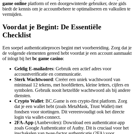
game online
platform of een doorgewinterde gebruiker, deze gids
biedt de kennis om je accountbeheer te optimaliseren en valkuilen te
vermijden.
Voordat je Begint: De Essentiële
Checklist
Een soepel authenticatieproces begint met voorbereiding. Zorg dat je
de volgende elementen gereed hebt voordat je een account aanmaakt
of inlogt bij het
bc game casino
:
Geldig E-mailadres
: Gebruik een actief adres voor
accountverificatie en communicatie.
Sterk Wachtwoord
: Creëer een uniek wachtwoord van
minimaal 12 tekens, met hoofdletters, kleine letters, cijfers en
symbolen. Gebruik nooit hetzelfde wachtwoord als bij andere
diensten.
Crypto Wallet
: BC.Game is een crypto-first platform. Zorg
dat je een wallet hebt (zoals MetaMask, Trust Wallet) met
fondsen voor stortingen. Dit vereenvoudigt ook het directe
login via wallet-connect.
2FA-App
(Aanbevolen): Download een authenticator-app
zoals Google Authenticator of Authy. Dit is cruciaal voor het
inschakelen van twee-factor authenticatie (2FA) voor