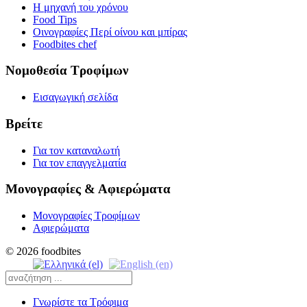
Η μηχανή του χρόνου
Food Tips
Οινογραφίες Περί οίνου και μπίρας
Foodbites chef
Νομοθεσία Τροφίμων
Εισαγωγική σελίδα
Βρείτε
Για τον καταναλωτή
Για τον επαγγελματία
Μονογραφίες & Αφιερώματα
Μονογραφίες Τροφίμων
Αφιερώματα
© 2026 foodbites
Γνωρίστε τα Τρόφιμα