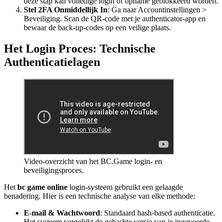
deze stap kan volledige login of opname geblokkeerd worden.
Stel 2FA Onmiddellijk In
: Ga naar Accountinstellingen >
Beveiliging. Scan de QR-code met je authenticator-app en
bewaar de back-up-codes op een veilige plaats.
Het Login Proces: Technische
Authenticatielagen
Video-overzicht van het BC.Game login- en
beveiligingsproces.
Het
bc game online
login-systeem gebruikt een gelaagde
benadering. Hier is een technische analyse van elke methode:
E-mail & Wachtwoord
: Standaard hash-based authenticatie.
Het systeem vergelijkt de gehashte versie van je ingevoerde