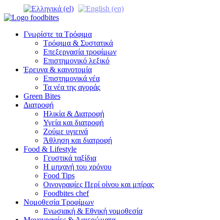
Γνωρίστε τα Τρόφιμα
Τρόφιμα & Συστατικά
Επεξεργασία τροφίμων
Επιστημονικό λεξικό
Έρευνα & καινοτομία
Επιστημονικά νέα
Τα νέα της αγοράς
Green Bites
Διατροφή
Ηλικία & Διατροφή
Υγεία και διατροφή
Ζούμε υγιεινά
Άθληση και διατροφή
Food & Lifestyle
Γευστικά ταξίδια
Η μηχανή του χρόνου
Food Tips
Οινογραφίες Περί οίνου και μπίρας
Foodbites chef
Νομοθεσία Τροφίμων
Ενωσιακή & Εθνική νομοθεσία
Μονογραφίες & Αφιερώματα