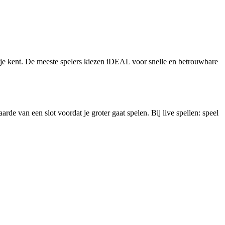
e je kent. De meeste spelers kiezen iDEAL voor snelle en betrouwbare
rde van een slot voordat je groter gaat spelen. Bij live spellen: speel