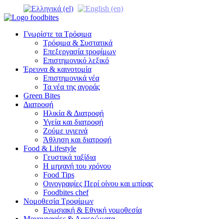
Γνωρίστε τα Τρόφιμα
Τρόφιμα & Συστατικά
Επεξεργασία τροφίμων
Επιστημονικό λεξικό
Έρευνα & καινοτομία
Επιστημονικά νέα
Τα νέα της αγοράς
Green Bites
Διατροφή
Ηλικία & Διατροφή
Υγεία και διατροφή
Ζούμε υγιεινά
Άθληση και διατροφή
Food & Lifestyle
Γευστικά ταξίδια
Η μηχανή του χρόνου
Food Tips
Οινογραφίες Περί οίνου και μπίρας
Foodbites chef
Νομοθεσία Τροφίμων
Ενωσιακή & Εθνική νομοθεσία
Μονογραφίες & Αφιερώματα