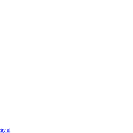
ity nl
.