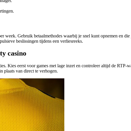
anager.
rtingen.
et per week. Gebruik betaalmethodes waarbij je snel kunt opnemen en di
pulsieve beslissingen tijdens een verliesreeks.
ty casino
ies. Kies eerst voor games met lage inzet en controleer altijd de RTP-waa
n plaats van direct te verhogen.