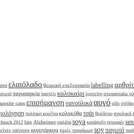
ελαιόλαδο
αρθρίτ
labelling
θερμική επεξεργασία
teen
καλοκαίρι
παχυσαρκία
στεφανιαία ν
αγωτά
παστέλι
λουτείνη
αυγό
επισήμανση
νανοϋλικά
posite cans
oils
στέβια
ξιολόγηση
τσάι
κολοκύθα
σχολική 
πολίτικη κουζίνα
Βυζάντιο
soya
sen
fats
Alzheimer
chpack 2012
σαλάτα
κατάψυξη
ιπποφαές
soy
παγωτό
αυγοτάραχο
είνες
τιμές τροφίμων
υπέρηχοι
παιδ