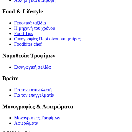
Άθληση και διατροφή
Food & Lifestyle
Γευστικά ταξίδια
Η μηχανή του χρόνου
Food Tips
Οινογραφίες Περί οίνου και μπίρας
Foodbites chef
Νομοθεσία Τροφίμων
Εισαγωγική σελίδα
Βρείτε
Για τον καταναλωτή
Για τον επαγγελματία
Μονογραφίες & Αφιερώματα
Μονογραφίες Τροφίμων
Αφιερώματα