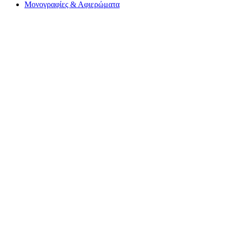
Μονογραφίες & Αφιερώματα