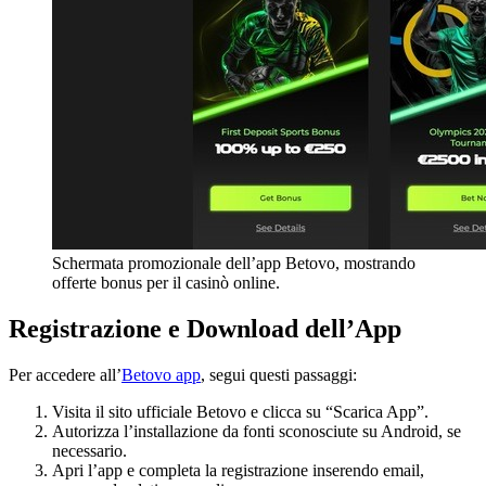
Schermata promozionale dell’app Betovo, mostrando
offerte bonus per il casinò online.
Registrazione e Download dell’App
Per accedere all’
Betovo app
, segui questi passaggi:
Visita il sito ufficiale Betovo e clicca su “Scarica App”.
Autorizza l’installazione da fonti sconosciute su Android, se
necessario.
Apri l’app e completa la registrazione inserendo email,