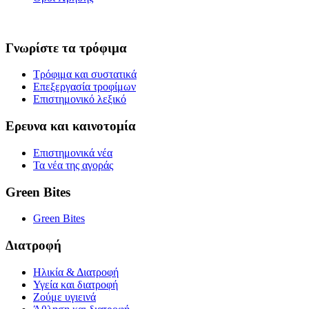
Γνωρίστε τα τρόφιμα
Τρόφιμα και συστατικά
Επεξεργασία τροφίμων
Επιστημονικό λεξικό
Ερευνα και καινοτομία
Επιστημονικά νέα
Τα νέα της αγοράς
Green Bites
Green Bites
Διατροφή
Ηλικία & Διατροφή
Υγεία και διατροφή
Ζούμε υγιεινά