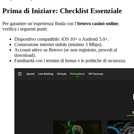
Prima di Iniziare: Checklist Essenziale
Per garantire un’esperienza fluida con l’
betovo casinò online
,
verifica i seguenti punti:
Dispositivo compatibile: iOS 10+ o Android 5.0+.
Connessione internet stabile (minimo 3 Mbps).
Account attivo su Betovo (se non registrato, procedi al
download).
Familiarità con i termini di bonus e le politiche di sicurezza.