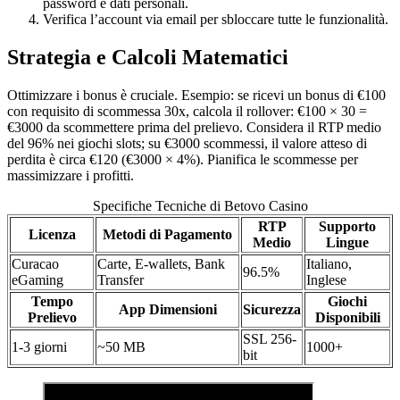
password e dati personali.
Verifica l’account via email per sbloccare tutte le funzionalità.
Strategia e Calcoli Matematici
Ottimizzare i bonus è cruciale. Esempio: se ricevi un bonus di €100
con requisito di scommessa 30x, calcola il rollover: €100 × 30 =
€3000 da scommettere prima del prelievo. Considera il RTP medio
del 96% nei giochi slots; su €3000 scommessi, il valore atteso di
perdita è circa €120 (€3000 × 4%). Pianifica le scommesse per
massimizzare i profitti.
Specifiche Tecniche di Betovo Casino
RTP
Supporto
Licenza
Metodi di Pagamento
Medio
Lingue
Curacao
Carte, E-wallets, Bank
Italiano,
96.5%
eGaming
Transfer
Inglese
Tempo
Giochi
App Dimensioni
Sicurezza
Prelievo
Disponibili
SSL 256-
1-3 giorni
~50 MB
1000+
bit