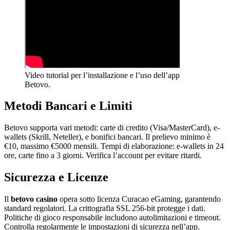
Video tutorial per l’installazione e l’uso dell’app
Betovo.
Metodi Bancari e Limiti
Betovo supporta vari metodi: carte di credito (Visa/MasterCard), e-
wallets (Skrill, Neteller), e bonifici bancari. Il prelievo minimo è
€10, massimo €5000 mensili. Tempi di elaborazione: e-wallets in 24
ore, carte fino a 3 giorni. Verifica l’account per evitare ritardi.
Sicurezza e Licenze
Il
betovo casino
opera sotto licenza Curacao eGaming, garantendo
standard regolatori. La crittografia SSL 256-bit protegge i dati.
Politiche di gioco responsabile includono autolimitazioni e timeout.
Controlla regolarmente le impostazioni di sicurezza nell’app.