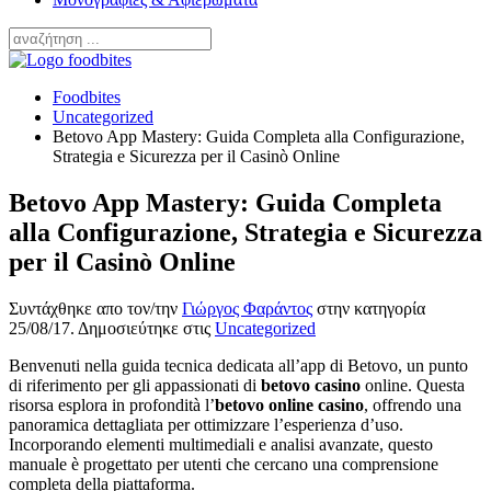
Foodbites
Uncategorized
Betovo App Mastery: Guida Completa alla Configurazione,
Strategia e Sicurezza per il Casinò Online
Betovo App Mastery: Guida Completa
alla Configurazione, Strategia e Sicurezza
per il Casinò Online
Συντάχθηκε απο τον/την
Γιώργος Φαράντος
στην κατηγορία
25/08/17
. Δημοσιεύτηκε στις
Uncategorized
Benvenuti nella guida tecnica dedicata all’app di Betovo, un punto
di riferimento per gli appassionati di
betovo casino
online. Questa
risorsa esplora in profondità l’
betovo online casino
, offrendo una
panoramica dettagliata per ottimizzare l’esperienza d’uso.
Incorporando elementi multimediali e analisi avanzate, questo
manuale è progettato per utenti che cercano una comprensione
completa della piattaforma.