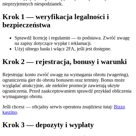
nieprzyjemnych niespodzianek.
Krok 1 — weryfikacja legalności i
bezpieczeństwa
Sprawdź licencję i regulamin — to podstawa. Zwróć uwagę
na zapisy dotyczące wypłat i reklamacji.
Użyj silnego hasła i włącz 2FA, jeśli jest dostępne.
Krok 2 — rejestracja, bonusy i warunki
Rejestrując konto zwróć uwagę na wymagania obrotu (wagering),
ograniczenia gier do obrotu bonusem oraz terminy. Bonus może
wyglądać atrakcyjnie, ale niektóre promocje zawierają ukryte
ograniczenia. Przed zaakceptowaniem sprawdź przykład obliczenia
wymaganego obrotu.
Jeśli chcesz — oficjalny serwis operatora znajdziesz tutaj:
Bizzo
kaszino
.
Krok 3 — depozyty i wypłaty