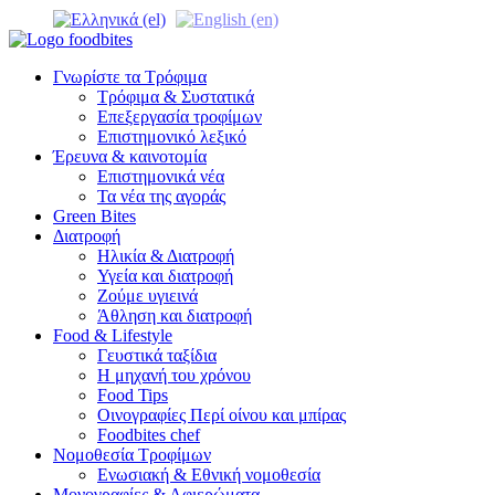
Γνωρίστε τα Τρόφιμα
Τρόφιμα & Συστατικά
Επεξεργασία τροφίμων
Επιστημονικό λεξικό
Έρευνα & καινοτομία
Επιστημονικά νέα
Τα νέα της αγοράς
Green Bites
Διατροφή
Ηλικία & Διατροφή
Υγεία και διατροφή
Ζούμε υγιεινά
Άθληση και διατροφή
Food & Lifestyle
Γευστικά ταξίδια
Η μηχανή του χρόνου
Food Tips
Οινογραφίες Περί οίνου και μπίρας
Foodbites chef
Νομοθεσία Τροφίμων
Ενωσιακή & Εθνική νομοθεσία
Μονογραφίες & Αφιερώματα