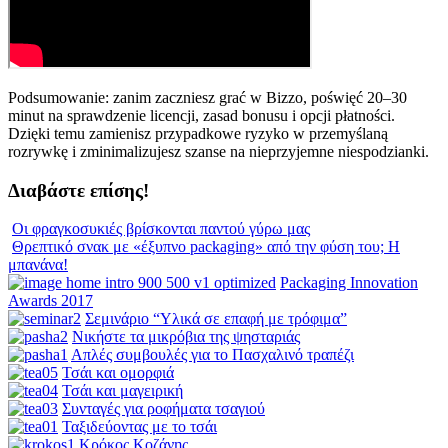
Podsumowanie: zanim zaczniesz grać w Bizzo, poświęć 20–30
minut na sprawdzenie licencji, zasad bonusu i opcji płatności.
Dzięki temu zamienisz przypadkowe ryzyko w przemyślaną
rozrywkę i zminimalizujesz szanse na nieprzyjemne niespodzianki.
Διαβάστε επίσης!
Οι φραγκοσυκιές βρίσκονται παντού γύρω μας
Θρεπτικό σνακ με «έξυπνο packaging» από την φύση του; Η
μπανάνα!
Packaging Innovation
Awards 2017
Σεμινάριο “Υλικά σε επαφή με τρόφιμα”
Νικήστε τα μικρόβια της ψησταριάς
Απλές συμβουλές για το Πασχαλινό τραπέζι
Τσάι και ομορφιά
Τσάι και μαγειρική
Συνταγές για ροφήματα τσαγιού
Ταξιδεύοντας με το τσάι
Κρόκος Κοζάνης