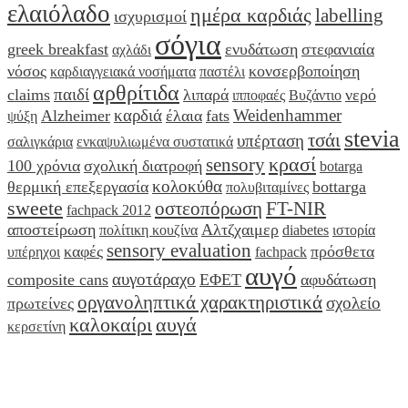
ελαιόλαδο
ημέρα καρδιάς
labelling
ισχυρισμοί
σόγια
greek breakfast
ενυδάτωση
στεφανιαία
αχλάδι
νόσος
κονσερβοποίηση
καρδιαγγειακά νοσήματα
παστέλι
αρθρίτιδα
παιδί
claims
λιπαρά
νερό
ιπποφαές
Βυζάντιο
καρδιά
Weidenhammer
Alzheimer
έλαια
fats
ψύξη
stevia
τσάι
υπέρταση
σαλιγκάρια
ενκαψυλιωμένα συστατικά
κρασί
sensory
100 χρόνια
σχολική διατροφή
botarga
κολοκύθα
θερμική επεξεργασία
bottarga
πολυβιταμίνες
sweete
οστεοπόρωση
FT-NIR
fachpack 2012
αποστείρωση
Αλτζχαιμερ
πολίτικη κουζίνα
diabetes
ιστορία
sensory evaluation
καφές
πρόσθετα
υπέρηχοι
fachpack
αυγό
αυγοτάραχο
composite cans
ΕΦΕΤ
αφυδάτωση
οργανοληπτικά χαρακτηριστικά
σχολείο
πρωτείνες
καλοκαίρι
αυγά
κερσετίνη