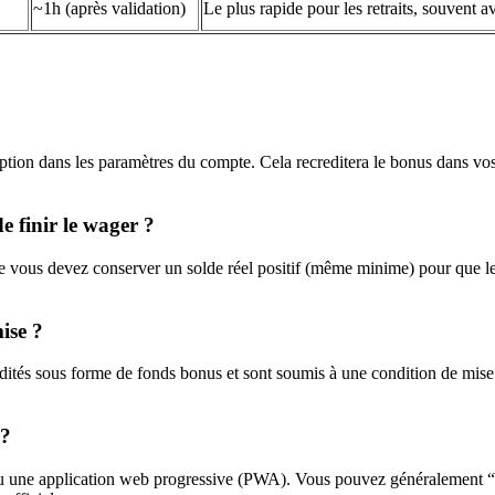
~1h (après validation)
Le plus rapide pour les retraits, souvent av
 option dans les paramètres du compte. Cela recreditera le bonus dans vo
de finir le wager ?
vous devez conserver un solde réel positif (même minime) pour que le so
ise ?
crédités sous forme de fonds bonus et sont soumis à une condition de mis
 ?
 une application web progressive (PWA). Vous pouvez généralement “aj