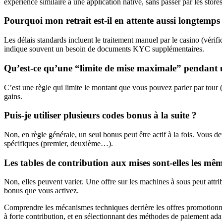
expérience similaire à une application native, sans passer par les stores 
Pourquoi mon retrait est-il en attente aussi longtemps
Les délais standards incluent le traitement manuel par le casino (vérif
indique souvent un besoin de documents KYC supplémentaires.
Qu’est-ce qu’une “limite de mise maximale” pendant
C’est une règle qui limite le montant que vous pouvez parier par tour 
gains.
Puis-je utiliser plusieurs codes bonus à la suite ?
Non, en règle générale, un seul bonus peut être actif à la fois. Vous 
spécifiques (premier, deuxième…).
Les tables de contribution aux mises sont-elles les mê
Non, elles peuvent varier. Une offre sur les machines à sous peut attri
bonus que vous activez.
Comprendre les mécanismes techniques derrière les offres promotionnell
à forte contribution, et en sélectionnant des méthodes de paiement adap