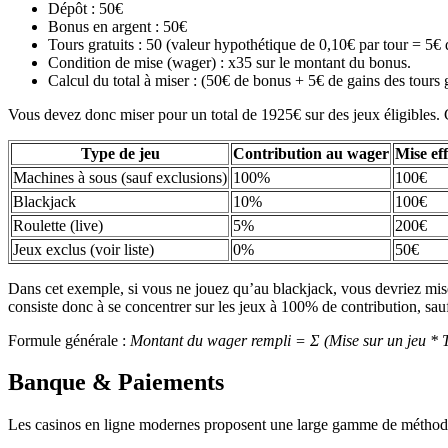
Dépôt : 50€
Bonus en argent : 50€
Tours gratuits : 50 (valeur hypothétique de 0,10€ par tour = 5€
Condition de mise (wager) : x35 sur le montant du bonus.
Calcul du total à miser : (50€ de bonus + 5€ de gains des tours
Vous devez donc miser pour un total de 1925€ sur des jeux éligibles. 
Type de jeu
Contribution au wager
Mise ef
Machines à sous (sauf exclusions)
100%
100€
Blackjack
10%
100€
Roulette (live)
5%
200€
Jeux exclus (voir liste)
0%
50€
Dans cet exemple, si vous ne jouez qu’au blackjack, vous devriez mis
consiste donc à se concentrer sur les jeux à 100% de contribution, sau
Formule générale :
Montant du wager rempli = Σ (Mise sur un jeu * T
Banque & Paiements
Les casinos en ligne modernes proposent une large gamme de méthodes