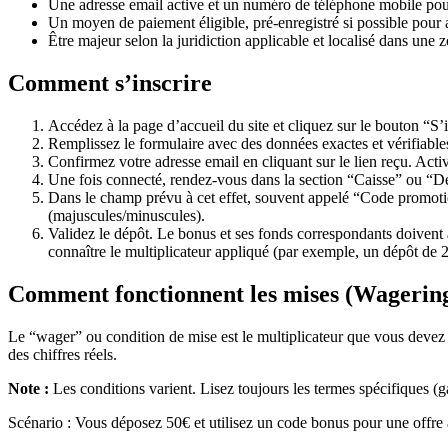
Une adresse email active et un numéro de téléphone mobile pour 
Un moyen de paiement éligible, pré-enregistré si possible pour ac
Être majeur selon la juridiction applicable et localisé dans une
Comment s’inscrire
Accédez à la page d’accueil du site et cliquez sur le bouton “S
Remplissez le formulaire avec des données exactes et vérifiables
Confirmez votre adresse email en cliquant sur le lien reçu. Acti
Une fois connecté, rendez-vous dans la section “Caisse” ou “Dé
Dans le champ prévu à cet effet, souvent appelé “Code promoti
(majuscules/minuscules).
Validez le dépôt. Le bonus et ses fonds correspondants doivent 
connaître le multiplicateur appliqué (par exemple, un dépôt de
Comment fonctionnent les mises (Wagerin
Le “wager” ou condition de mise est le multiplicateur que vous devez a
des chiffres réels.
Note :
Les conditions varient. Lisez toujours les termes spécifiques (
Scénario : Vous déposez 50€ et utilisez un code bonus pour une offre 