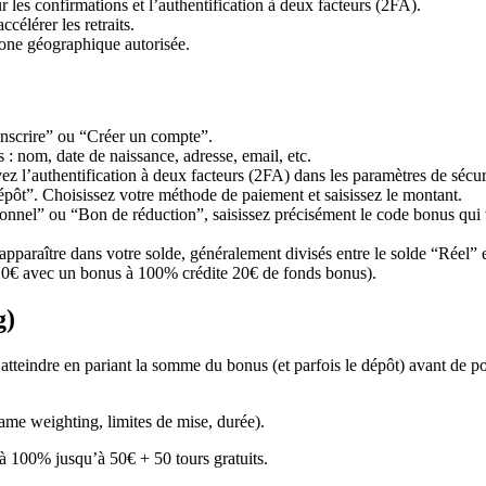
les confirmations et l’authentification à deux facteurs (2FA).
célérer les retraits.
 zone géographique autorisée.
’inscrire” ou “Créer un compte”.
 : nom, date de naissance, adresse, email, etc.
vez l’authentification à deux facteurs (2FA) dans les paramètres de sécur
pôt”. Choisissez votre méthode de paiement et saisissez le montant.
onnel” ou “Bon de réduction”, saisissez précisément le code bonus qui
apparaître dans votre solde, généralement divisés entre le solde “Réel”
 20€ avec un bonus à 100% crédite 20€ de fonds bonus).
g)
tteindre en pariant la somme du bonus (et parfois le dépôt) avant de pou
game weighting, limites de mise, durée).
à 100% jusqu’à 50€ + 50 tours gratuits.