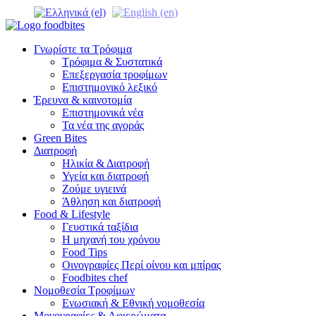
Γνωρίστε τα Τρόφιμα
Τρόφιμα & Συστατικά
Επεξεργασία τροφίμων
Επιστημονικό λεξικό
Έρευνα & καινοτομία
Επιστημονικά νέα
Τα νέα της αγοράς
Green Bites
Διατροφή
Ηλικία & Διατροφή
Υγεία και διατροφή
Ζούμε υγιεινά
Άθληση και διατροφή
Food & Lifestyle
Γευστικά ταξίδια
Η μηχανή του χρόνου
Food Tips
Οινογραφίες Περί οίνου και μπίρας
Foodbites chef
Νομοθεσία Τροφίμων
Ενωσιακή & Εθνική νομοθεσία
Μονογραφίες & Αφιερώματα