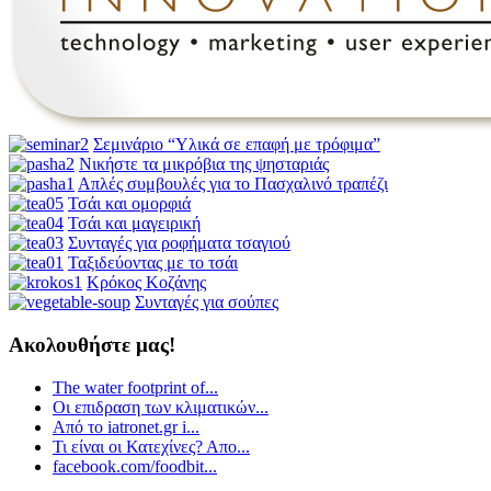
Σεμινάριο “Υλικά σε επαφή με τρόφιμα”
Νικήστε τα μικρόβια της ψησταριάς
Απλές συμβουλές για το Πασχαλινό τραπέζι
Τσάι και ομορφιά
Τσάι και μαγειρική
Συνταγές για ροφήματα τσαγιού
Ταξιδεύοντας με το τσάι
Κρόκος Κοζάνης
Συνταγές για σούπες
Ακολουθήστε μας!
The water footprint of...
Οι επιδραση των κλιματικών...
Από το iatronet.gr i...
Τι είναι οι Κατεχίνες? Απο...
facebook.com/foodbit...