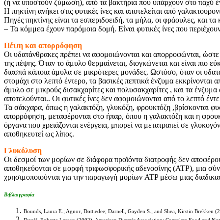
(ή να υποστούν ζύμωση), από τα βακτήρια που υπάρχουν στο παχύ έ
Η πηκτίνη ανήκει στις φυτικές ίνες και αποτελείται από γαλακτουρο
Πηγές πηκτίνης είναι τα εσπεριδοειδή, τα μήλα, οι φράουλες, και τα
– Τα κόμμεα έχουν παρόμοια δομή. Είναι φυτικές ίνες που περιέχου
Πέψη και απορρόφηση
Οι υδατάνθρακες πρέπει να αφομοιώνονται και απορροφώνται, ώστε 
της πέψης. Όταν το άμυλο θερμαίνεται, διογκώνεται και είναι πιο ε
διασπά κάποια άμυλα σε μικρότερες μονάδες. Ωστόσο, όταν οι υδα
στομάχι στο λεπτό έντερο, τα βασικές πεπτικά ένζυμα εκκρίνονται 
άμυλο σε μικρούς δισακχαρίτες και πολυσακχαρίτες , και τα ένζυμα
αποτελούνται.. Οι φυτικές ίνες δεν αφομοιώνονται από το λεπτό έντ
Τα σάκχαρα, όπως η γαλακτόζη, γλυκόζη, φρουκτόζη ,βρίσκονται φυ
απορρόφηση, μεταφέρονται στο ήπαρ, όπου η γαλακτόζη και η φρου
όργανα που χρειάζονται ενέργεια, μπορεί να μετατραπεί σε γλυκογό
αποθηκευτεί ως λίπος.
Γλυκόλυση
Οι δεσμοί των μορίων σε διάφορα προϊόντα διατροφής δεν αποφέρου
αποθηκεύονται σε μορφή τριφωσφορικής αδενοσίνης (ATP), μια σύνθ
χρησιμοποιούνται για την παραγωγή μορίων ATP μέσω μιας διαδικα
Βιβλιογραφία
Bounds, Laura E.; Agnor, Dottiedee; Darnell, Gayden S.; and Shea, Kirstin Brekken (2