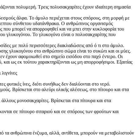
άζονται πολυμερή. Τρεις πολυσακχαρίτες έχουν ιδιαίτερη σημασία
δεσμούς άλφα. Το άμυλο περιέχεται στους σπόρους, στη μορφή με
εύπεπτου σύνθετου υδατάνθρακα. Ο ανθρώπινος οργανισμός
ς που μπορεί να απορροφηθεί και να μπει στην κυκλοφορία του
 του γλυκογόνου. Το γλυκογόνο είναι ο πολυσακχαρίτης που
υσίδες με πολύ περισσότερες διακλαδώσεις από ό τι στο άμυλο.
σης γλυκογόνου στο ανθρώπινο σώμα είναι το συκώτι και οι μύες.
 δεν έχουν αφομοιωθεί στο σημείο εισόδου στο παχύ έντερο. Οι
 και ως εκ τούτου χαρακτηρίζονται ως μη απορροφήσιμοι. Εξαιτίας
 λιγνίνες
ες φυτικές ίνες, διότι συνήθως δεν διαλύονται στο νερό.
μούς. Βρίσκεται στο αλεύρι ολικής αλέσεως, στο πίτουρο και στα
 άλλους μονοσακχαρίτες. Βρίσκεται στα πίτουρα και στα
σκονται σε πίτουρο σιταριού και σε σπόρους των φρούτων και
από τα ανθρώπινα ένζυμα, αλλά, αντίθετα, μπορούν να μεταβολιστούν