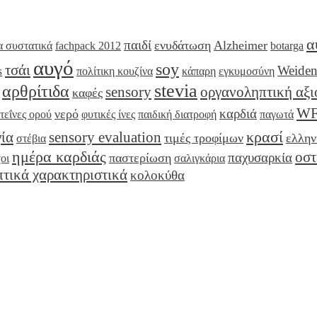
α
παιδί
ενυδάτωση
Alzheimer
 συστατικά
fachpack 2012
botarga
αυγό
soy
τσάι
Weide
s
πολίτικη κουζίνα
κάπαρη
εγκυμοσύνη
stevia
αρθρίτιδα
sensory
οργανοληπτική αξ
καφές
W
καρδιά
νερό
τεΐνες ορού
φυτικές ίνες
παιδική διατροφή
παγωτά
κρασί
ία
sensory evaluation
τιμές τροφίμων
ελλην
στέβια
ημέρα καρδιάς
οσ
παχυσαρκία
παστερίωση
οι
σαλιγκάρια
τικά χαρακτηριστικά
κολοκύθα