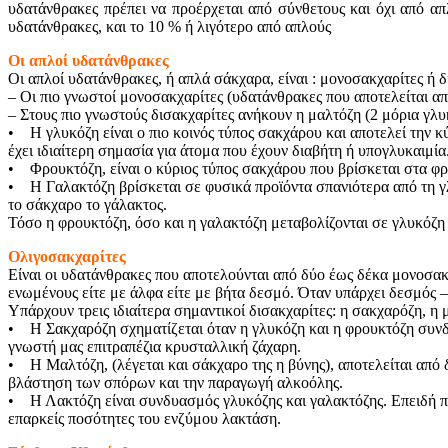
υδατάνθρακες πρέπει να προέρχεται από σύνθετους και όχι από α
υδατάνθρακες, και το 10 % ή λιγότερο από απλούς
Οι απλοί υδατάνθρακες
Οι απλοί υδατάνθρακες, ή απλά σάκχαρα, είναι : μονοσακχαρίτες ή 
– Οι πιο γνωστοί μονοσακχαρίτες (υδατάνθρακες που αποτελείται α
– Στους πιο γνωστούς δισακχαρίτες ανήκουν η μαλτόζη (2 μόρια γλυ
• Η γλυκόζη είναι ο πιο κοινός τύπος σακχάρου και αποτελεί την 
έχει ιδιαίτερη σημασία για άτομα που έχουν διαβήτη ή υπογλυκαιμία
• Φρουκτόζη, είναι ο κύριος τύπος σακχάρου που βρίσκεται στα φρο
• Η Γαλακτόζη βρίσκεται σε φυσικά προϊόντα σπανιότερα από τη γλ
το σάκχαρο το γάλακτος.
Τόσο η φρουκτόζη, όσο και η γαλακτόζη μεταβολίζονται σε γλυκόζη
Ολιγοσακχαρίτες
Είναι οι υδατάνθρακες που αποτελούνται από δύο έως δέκα μονοσακ
ενωμένους είτε με άλφα είτε με βήτα δεσμό. Όταν υπάρχει δεσμός 
Υπάρχουν τρεις ιδιαίτερα σημαντικοί δισακχαρίτες: η σακχαρόζη, η 
• Η Σακχαρόζη σχηματίζεται όταν η γλυκόζη και η φρουκτόζη συνδέ
γνωστή μας επιτραπέζια κρυσταλλική ζάχαρη.
• Η Μαλτόζη, (λέγεται και σάκχαρο της η βύνης), αποτελείται από
βλάστηση των σπόρων και την παραγωγή αλκοόλης.
• Η Λακτόζη είναι συνδυασμός γλυκόζης και γαλακτόζης. Επειδή πε
επαρκείς ποσότητες του ενζύμου λακτάση.