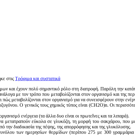
ηκε στις
Τρόφιμα και συστατικά
μων και έχουν πολύ σημαντικό ρόλο στη διατροφή. Παρόλη την κατάτ
 ανάλογα με τον τρόπο που μεταβολίζονται στον οργανισμό και της πε
ι πώς μεταβολίζονται στον οργανισμό για να συνεισφέρουν στην ενέργ
οξυγόνου. Ο γενικός τους χημικός τύπος είναι (CH2O)n. Οι περισσότ
ργανισμό ενέργεια (τα άλλα δυο είναι οι πρωτεΐνες και τα λιπαρά).
να μετατραπούν εύκολα σε γλυκόζη, τη μορφή του σακχάρου, που μετ
από την διαδικασία της πέψης, της απορρόφησης και της γλυκόλυσης.
υνόλου των ημερησίων θερμίδων (περίπου 275 με 300 γραμμάρια γ