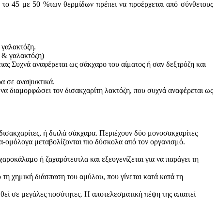
υ το 45 με 50 %των θερμίδων πρέπει να προέρχεται από σύνθετους
 γαλακτόζη.
η & γαλακτόζη)
ιας Συχνά αναφέρεται ως σάκχαρο του αίματος ή σαν δεξτρόζη και
ρα σε αναψυκτικά.
 να διαμορφώσει τον δισακχαρίτη λακτόζη, που συχνά αναφέρεται ως
δισακχαρίτες, ή διπλά σάκχαρα. Περιέχουν δύο μονοσακχαρίτες
τα-ομόλογα μεταβολίζονται πιο δύσκολα από τον οργανισμό.
αροκάλαμο ή ζαχαρότευτλα και εξευγενίζεται για να παράγει τη
τη χημική διάσπαση του αμύλου, που γίνεται κατά κατά τη
θεί σε μεγάλες ποσότητες. Η αποτελεσματική πέψη της απαιτεί