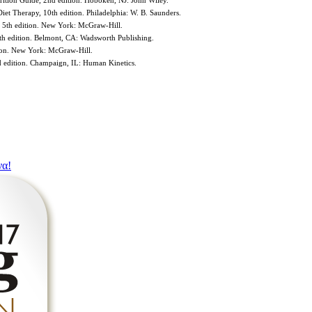
rition Guide, 2nd edition. Hoboken, NJ: John Wiley.
iet Therapy, 10th edition. Philadelphia: W. B. Saunders.
, 5th edition. New York: McGraw-Hill.
7th edition. Belmont, CA: Wadsworth Publishing.
tion. New York: McGraw-Hill.
nd edition. Champaign, IL: Human Kinetics.
να!