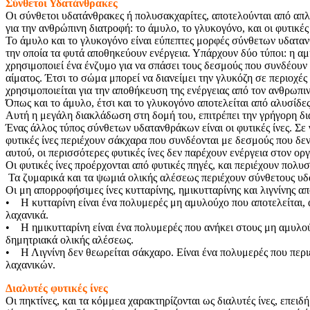
Σύνθετοι Υδατάνθρακες
Οι σύνθετοι υδατάνθρακες ή πολυσακχαρίτες, αποτελούνται από απ
για την ανθρώπινη διατροφή: το άμυλο, το γλυκογόνο, και οι φυτικές 
Το άμυλο και το γλυκογόνο είναι εύπεπτες μορφές σύνθετων υδατα
την οποία τα φυτά αποθηκεύουν ενέργεια. Υπάρχουν δύο τύποι: η α
χρησιμοποιεί ένα ένζυμο για να σπάσει τους δεσμούς που συνδέουν
αίματος. Έτσι το σώμα μπορεί να διανείμει την γλυκόζη σε περιοχέ
χρησιμοποιείται για την αποθήκευση της ενέργειας από τον ανθρωπιν
Όπως και το άμυλο, έτσι και το γλυκογόνο αποτελείται από αλυσίδε
Αυτή η μεγάλη διακλάδωση στη δομή του, επιτρέπει την γρήγορη δι
Ένας άλλος τύπος σύνθετων υδατανθράκων είναι οι φυτικές ίνες. Σε 
φυτικές ίνες περιέχουν σάκχαρα που συνδέονται με δεσμούς που δε
αυτού, οι περισσότερες φυτικές ίνες δεν παρέχουν ενέργεια στον ορ
Οι φυτικές ίνες προέρχονται από φυτικές πηγές, και περιέχουν πολυσα
Τα ζυμαρικά και τα ψωμιά ολικής αλέσεως περιέχουν σύνθετους υδα
Οι μη απορροφήσιμες ίνες κυτταρίνης, ημικυτταρίνης και λιγνίνης α
• Η κυτταρίνη είναι ένα πολυμερές μη αμυλούχο που αποτελείται, 
λαχανικά.
• Η ημικυτταρίνη είναι ένα πολυμερές που ανήκει στους μη αμυλούχ
δημητριακά ολικής αλέσεως.
• Η Λιγνίνη δεν θεωρείται σάκχαρο. Είναι ένα πολυμερές που περιέ
λαχανικών.
Διαλυτές φυτικές ίνες
Οι πηκτίνες, και τα κόμμεα χαρακτηρίζονται ως διαλυτές ίνες, επει