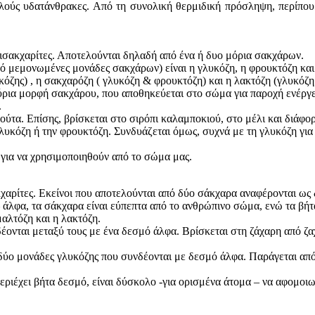
πλούς υδατάνθρακες. Από τη συνολική θερμιδική πρόσληψη, περίπο
δισακχαρίτες. Αποτελούνται δηλαδή από ένα ή δυο μόρια σακχάρων.
πό μεμονωμένες μονάδες σακχάρων) είναι η γλυκόζη, η φρουκτόζη και
κόζης) , η σακχαρόζη ( γλυκόζη & φρουκτόζη) και η λακτόζη (γλυκόζ
κύρια μορφή σακχάρου, που αποθηκεύεται στο σώμα για παροχή ενέργε
.
ύτα. Επίσης, βρίσκεται στο σιρόπι καλαμποκιού, στο μέλι και διάφο
υκόζη ή την φρουκτόζη. Συνδυάζεται όμως, συχνά με τη γλυκόζη για
 για να χρησιμοποιηθούν από το σώμα μας.
χαρίτες. Εκείνοι που αποτελούνται από δύο σάκχαρα αναφέρονται ως 
– άλφα, τα σάκχαρα είναι εύπεπτα από το ανθρώπινο σώμα, ενώ τα βή
μαλτόζη και η λακτόζη.
ονται μεταξύ τους με ένα δεσμό άλφα. Βρίσκεται στη ζάχαρη από ζαχ
 δύο μονάδες γλυκόζης που συνδέονται με δεσμό άλφα. Παράγεται από 
ριέχει βήτα δεσμό, είναι δύσκολο -για ορισμένα άτομα – να αφομοιω