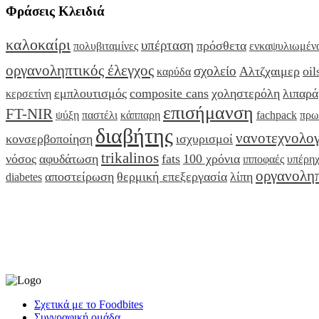
Φράσεις Κλειδιά
καλοκαίρι
υπέρταση
πρόσθετα
πολυβιταμίνες
ενκαψυλιωμένα
οργανοληπτικός έλεγχος
σχολείο
Αλτζχαιμερ
oil
καρύδα
εμπλουτισμός
composite cans
χοληστερόλη
λιπαρά
κερσετίνη
επισήμανση
FT-NIR
ψύξη
παστέλι
κάππαρη
fachpack
πρω
διαβήτης
νανοτεχνολογ
κονσερβοποίηση
ισχυρισμοί
trikalinos
νόσος
αφυδάτωση
fats
100 χρόνια
ιπποφαές
υπέρηχ
οργανοληπ
αποστείρωση
θερμική επεξεργασία
λίπη
diabetes
Σχετικά με το Foodbites
Συγγραφική ομάδα