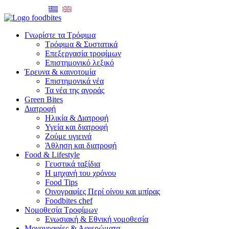
Γνωρίστε τα Τρόφιμα
Τρόφιμα & Συστατικά
Επεξεργασία τροφίμων
Επιστημονικό λεξικό
Έρευνα & καινοτομία
Επιστημονικά νέα
Τα νέα της αγοράς
Green Bites
Διατροφή
Ηλικία & Διατροφή
Υγεία και διατροφή
Ζούμε υγιεινά
Άθληση και διατροφή
Food & Lifestyle
Γευστικά ταξίδια
Η μηχανή του χρόνου
Food Tips
Οινογραφίες Περί οίνου και μπίρας
Foodbites chef
Νομοθεσία Τροφίμων
Ενωσιακή & Εθνική νομοθεσία
Μονογραφίες & Αφιερώματα