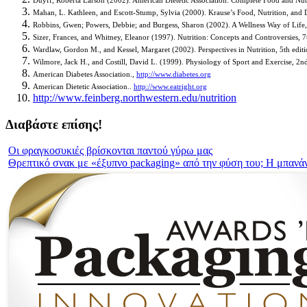
Duyff, Roberta Larson (2002). American Dietetic Association: Complete Food and Nut
Mahan, L. Kathleen, and Escott-Stump, Sylvia (2000). Krause’s Food, Nutrition, and D
Robbins, Gwen; Powers, Debbie; and Burgess, Sharon (2002). A Wellness Way of Life
Sizer, Frances, and Whitney, Eleanor (1997). Nutrition: Concepts and Controversies, 
Wardlaw, Gordon M., and Kessel, Margaret (2002). Perspectives in Nutrition, 5th edi
Wilmore, Jack H., and Costill, David L. (1999). Physiology of Sport and Exercise, 2
American Diabetes Association.,
http://www.diabetes.org
American Dietetic Association..
http://www.eatright.org
http://www.feinberg.northwestern.edu/nutrition
Διαβάστε επίσης!
Οι φραγκοσυκιές βρίσκονται παντού γύρω μας
Θρεπτικό σνακ με «έξυπνο packaging» από την φύση του; Η μπανά