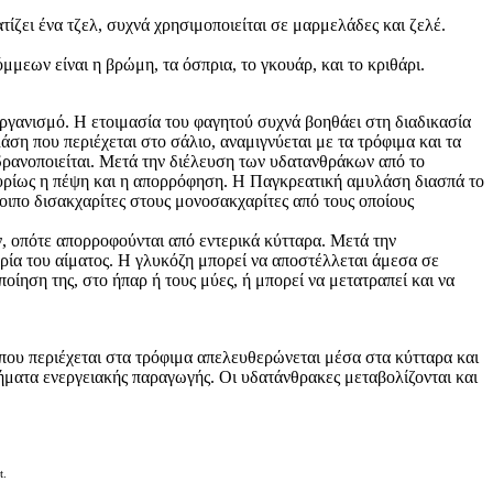
τίζει ένα τζελ, συχνά χρησιμοποιείται σε μαρμελάδες και ζελέ.
μεων είναι η βρώμη, τα όσπρια, το γκουάρ, και το κριθάρι.
ργανισμό. Η ετοιμασία του φαγητού συχνά βοηθάει στη διαδικασία
άση που περιέχεται στο σάλιο, αναμιγνύεται με τα τρόφιμα και τα
δρανοποιείται. Μετά την διέλευση των υδατανθράκων από το
ι κυρίως η πέψη και η απορρόφηση. Η Παγκρεατική αμυλάση διασπά το
λοιπο δισακχαρίτες στους μονοσακχαρίτες από τους οποίους
, οπότε απορροφούνται από εντερικά κύτταρα. Μετά την
ρία του αίματος. Η γλυκόζη μπορεί να αποστέλλεται άμεσα σε
ίηση της, στο ήπαρ ή τους μύες, ή μπορεί να μετατραπεί και να
 που περιέχεται στα τρόφιμα απελευθερώνεται μέσα στα κύτταρα και
ήματα ενεργειακής παραγωγής. Οι υδατάνθρακες μεταβολίζονται και
t.