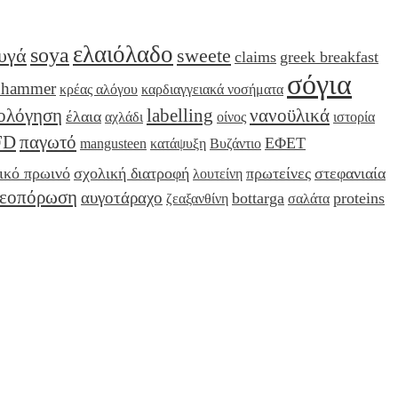
ελαιόλαδο
soya
υγά
sweete
claims
greek breakfast
σόγια
nhammer
κρέας αλόγου
καρδιαγγειακά νοσήματα
ιολόγηση
labelling
νανοϋλικά
έλαια
αχλάδι
οίνος
ιστορία
FD
παγωτό
ΕΦΕΤ
mangusteen
κατάψυξη
Βυζάντιο
ικό πρωινό
σχολική διατροφή
πρωτείνες
στεφανιαία
λουτείνη
τεοπόρωση
αυγοτάραχο
bottarga
proteins
ζεαξανθίνη
σαλάτα