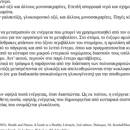
ντερο.
νικό οξύ και άλλους μονοσακχαρίτες. Επειδή απορροφά νερό και σχημα
 καρότα.
ν γαλακτόζη, γλυκουρονικό οξύ, και άλλους μονοσακχαρίτες. Πηγές κόμ
να μετατραπούν σε ενέργεια που μπορεί να χρησιμοποιηθεί από τον ο
ύκολο για τον οργανισμό να το μεταβολίσει. Στο στόμα, το ένζυμο αμυλ
τάνθρακες φτάσουν στο όξινο περιβάλλον του στομάχου, η αμυλάση α
από το πάγκρεας και από το λεπτό έντερο, όπου και πραγματοποιείτα
 από τα κύτταρα του μικρού εντερικού τοιχώματος διασπούν τους υπό
ερο. Αντ’ αυτού, περνούν στο παχύ έντερο αμετάβλητες.
σικά σε τρόφιμα ή παράγονται από την διάσπαση των πολυσακχαριτών
κτόζη μετατρέπονται σε γλυκόζη και απελευθερώνονται στην κυκλοφο
νο (σε μια διαδικασία αποκαλούμενη γλυκογένεση) για την αποθεματοπο
ν υψηλά ποσά ενέργειας, όταν διασπώνται. Ως εκ τούτου, η ενέργεια
ετη ουσία, υψηλής ενέργειας που δημιουργείται από κυτταρικά συστ
σίας που ονομάζεται γλυκόλυση.
003). Health and Fitness: A Guide to a Healthy Lifestyle, 2nd edition. Dubuque, IA: Kendall/Hun