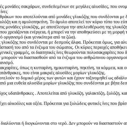
λές μονάδες σακχάρων, συνδεδεμένων σε μεγάλες αλυσίδες, που ονομ
ίνες
νθράκων που αποτελούνται από μονάδες γλυκόζης που συνδέονται με 
μυλόζη και η αμυλοπηκτίνη. Το άμυλο αποτελεί τον κύριο τύπο του 
 τις μονάδες γλυκόζης, με αποτέλεσμα την απελευθέρωση της γλυκόζη
ς που χρειάζονται ενέργεια, ή μπορεί να την αποθηκεύσει με τη μορφή
ό οργανισμό (και γενικότερα από τα ζώα).
ς γλυκόζης που συνδέονται με δεσμούς άλφα. Πρόκειται όμως, για αλ
άσπασή του από τα ένζυμα του σώματος. Οι κύριες περιοχές αποθήκευ
γενικές γραμμές, οι διαιτητικές ίνες θεωρούνται πολυσακχαρίτες που
ν μπορούν να διασπασθούν από τα ένζυμα του ανθρώπινου οργανισμού,
γανισμό.
κχαρίτες, όπως η κυτταρίνη, ημικυτταρίνη, πηκτίνη, τα κόμμεα, και οι
τάνθρακες, που είναι μακριές αλυσίδες μορίων γλυκόζης.
ποτελούν το δομικό μέρος των φυτών και έχουν ταξινομηθεί ως αδιάλυτ
από μια ευθεία αλυσίδα μορίων γλυκόζης που συνδέονται με βήτα δεσ
ος υδατάνθρακες . Αποτελείται από γλυκόζη, γαλακτόζη, ξυλόζη, και
χει αλκοόλες και οξέα. Πρόκειται για ξυλώδεις φυτικές ίνες που βρί
δή διαλύονται ή διογκώνονται στο νερό. Δεν μπορούν να διασπαστούν 