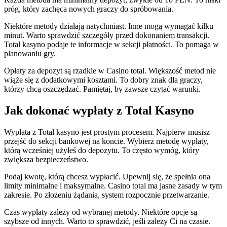
próg, który zachęca nowych graczy do spróbowania.
Niektóre metody działają natychmiast. Inne mogą wymagać kilku
minut. Warto sprawdzić szczegóły przed dokonaniem transakcji.
Total kasyno podaje te informacje w sekcji płatności. To pomaga w
planowaniu gry.
Opłaty za depozyt są rzadkie w Casino total. Większość metod nie
wiąże się z dodatkowymi kosztami. To dobry znak dla graczy,
którzy chcą oszczędzać. Pamiętaj, by zawsze czytać warunki.
Jak dokonać wypłaty z Total Kasyno
Wypłata z Total kasyno jest prostym procesem. Najpierw musisz
przejść do sekcji bankowej na koncie. Wybierz metodę wypłaty,
którą wcześniej użyłeś do depozytu. To często wymóg, który
zwiększa bezpieczeństwo.
Podaj kwotę, którą chcesz wypłacić. Upewnij się, że spełnia ona
limity minimalne i maksymalne. Casino total ma jasne zasady w tym
zakresie. Po złożeniu żądania, system rozpocznie przetwarzanie.
Czas wypłaty zależy od wybranej metody. Niektóre opcje są
szybsze od innych. Warto to sprawdzić, jeśli zależy Ci na czasie.