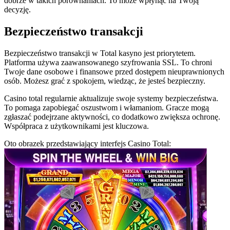
dobrze w takich porównaniach. To może wpłynąć na Twoją
decyzję.
Bezpieczeństwo transakcji
Bezpieczeństwo transakcji w Total kasyno jest priorytetem.
Platforma używa zaawansowanego szyfrowania SSL. To chroni
Twoje dane osobowe i finansowe przed dostępem nieuprawnionych
osób. Możesz grać z spokojem, wiedząc, że jesteś bezpieczny.
Casino total regularnie aktualizuje swoje systemy bezpieczeństwa.
To pomaga zapobiegać oszustwom i włamaniom. Gracze mogą
zgłaszać podejrzane aktywności, co dodatkowo zwiększa ochronę.
Współpraca z użytkownikami jest kluczowa.
Oto obrazek przedstawiający interfejs Casino Total: