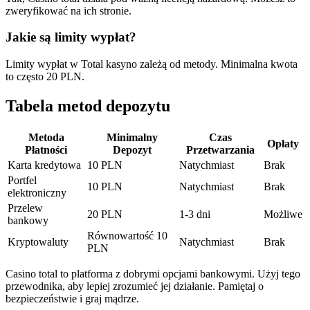
zweryfikować na ich stronie.
Jakie są limity wypłat?
Limity wypłat w Total kasyno zależą od metody. Minimalna kwota
to często 20 PLN.
Tabela metod depozytu
Metoda
Minimalny
Czas
Opłaty
Płatności
Depozyt
Przetwarzania
Karta kredytowa
10 PLN
Natychmiast
Brak
Portfel
10 PLN
Natychmiast
Brak
elektroniczny
Przelew
20 PLN
1-3 dni
Możliwe
bankowy
Równowartość 10
Kryptowaluty
Natychmiast
Brak
PLN
Casino total to platforma z dobrymi opcjami bankowymi. Użyj tego
przewodnika, aby lepiej zrozumieć jej działanie. Pamiętaj o
bezpieczeństwie i graj mądrze.