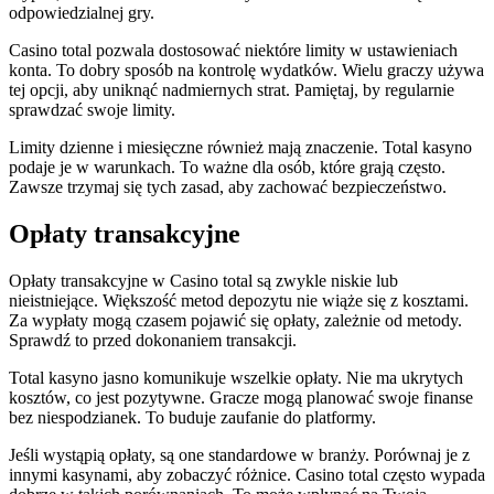
odpowiedzialnej gry.
Casino total pozwala dostosować niektóre limity w ustawieniach
konta. To dobry sposób na kontrolę wydatków. Wielu graczy używa
tej opcji, aby uniknąć nadmiernych strat. Pamiętaj, by regularnie
sprawdzać swoje limity.
Limity dzienne i miesięczne również mają znaczenie. Total kasyno
podaje je w warunkach. To ważne dla osób, które grają często.
Zawsze trzymaj się tych zasad, aby zachować bezpieczeństwo.
Opłaty transakcyjne
Opłaty transakcyjne w Casino total są zwykle niskie lub
nieistniejące. Większość metod depozytu nie wiąże się z kosztami.
Za wypłaty mogą czasem pojawić się opłaty, zależnie od metody.
Sprawdź to przed dokonaniem transakcji.
Total kasyno jasno komunikuje wszelkie opłaty. Nie ma ukrytych
kosztów, co jest pozytywne. Gracze mogą planować swoje finanse
bez niespodzianek. To buduje zaufanie do platformy.
Jeśli wystąpią opłaty, są one standardowe w branży. Porównaj je z
innymi kasynami, aby zobaczyć różnice. Casino total często wypada