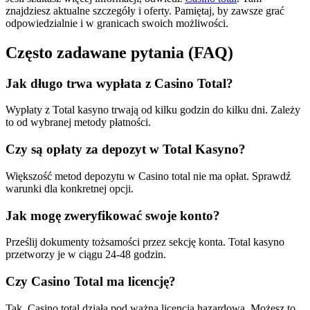
znajdziesz aktualne szczegóły i oferty. Pamiętaj, by zawsze grać
odpowiedzialnie i w granicach swoich możliwości.
Często zadawane pytania (FAQ)
Jak długo trwa wypłata z Casino Total?
Wypłaty z Total kasyno trwają od kilku godzin do kilku dni. Zależy
to od wybranej metody płatności.
Czy są opłaty za depozyt w Total Kasyno?
Większość metod depozytu w Casino total nie ma opłat. Sprawdź
warunki dla konkretnej opcji.
Jak mogę zweryfikować swoje konto?
Prześlij dokumenty tożsamości przez sekcję konta. Total kasyno
przetworzy je w ciągu 24-48 godzin.
Czy Casino Total ma licencję?
Tak, Casino total działa pod ważną licencją hazardową. Możesz to