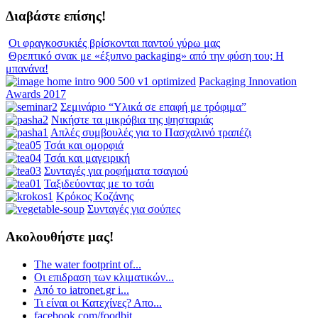
Διαβάστε επίσης!
Οι φραγκοσυκιές βρίσκονται παντού γύρω μας
Θρεπτικό σνακ με «έξυπνο packaging» από την φύση του; Η
μπανάνα!
Packaging Innovation
Awards 2017
Σεμινάριο “Υλικά σε επαφή με τρόφιμα”
Νικήστε τα μικρόβια της ψησταριάς
Απλές συμβουλές για το Πασχαλινό τραπέζι
Τσάι και ομορφιά
Τσάι και μαγειρική
Συνταγές για ροφήματα τσαγιού
Ταξιδεύοντας με το τσάι
Κρόκος Κοζάνης
Συνταγές για σούπες
Ακολουθήστε μας!
The water footprint of...
Οι επιδραση των κλιματικών...
Από το iatronet.gr i...
Τι είναι οι Κατεχίνες? Απο...
facebook.com/foodbit...