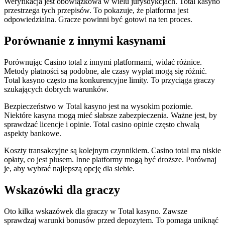
Weryfikacja jest obowiązkowa w wielu jurysdykcjach. Total kasyno
przestrzega tych przepisów. To pokazuje, że platforma jest
odpowiedzialna. Gracze powinni być gotowi na ten proces.
Porównanie z innymi kasynami
Porównując Casino total z innymi platformami, widać różnice.
Metody płatności są podobne, ale czasy wypłat mogą się różnić.
Total kasyno często ma konkurencyjne limity. To przyciąga graczy
szukających dobrych warunków.
Bezpieczeństwo w Total kasyno jest na wysokim poziomie.
Niektóre kasyna mogą mieć słabsze zabezpieczenia. Ważne jest, by
sprawdzać licencje i opinie. Total casino opinie często chwalą
aspekty bankowe.
Koszty transakcyjne są kolejnym czynnikiem. Casino total ma niskie
opłaty, co jest plusem. Inne platformy mogą być droższe. Porównaj
je, aby wybrać najlepszą opcję dla siebie.
Wskazówki dla graczy
Oto kilka wskazówek dla graczy w Total kasyno. Zawsze
sprawdzaj warunki bonusów przed depozytem. To pomaga uniknąć