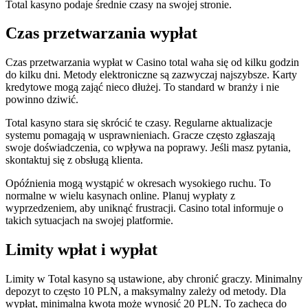
Total kasyno podaje średnie czasy na swojej stronie.
Czas przetwarzania wypłat
Czas przetwarzania wypłat w Casino total waha się od kilku godzin
do kilku dni. Metody elektroniczne są zazwyczaj najszybsze. Karty
kredytowe mogą zająć nieco dłużej. To standard w branży i nie
powinno dziwić.
Total kasyno stara się skrócić te czasy. Regularne aktualizacje
systemu pomagają w usprawnieniach. Gracze często zgłaszają
swoje doświadczenia, co wpływa na poprawy. Jeśli masz pytania,
skontaktuj się z obsługą klienta.
Opóźnienia mogą wystąpić w okresach wysokiego ruchu. To
normalne w wielu kasynach online. Planuj wypłaty z
wyprzedzeniem, aby uniknąć frustracji. Casino total informuje o
takich sytuacjach na swojej platformie.
Limity wpłat i wypłat
Limity w Total kasyno są ustawione, aby chronić graczy. Minimalny
depozyt to często 10 PLN, a maksymalny zależy od metody. Dla
wypłat, minimalna kwota może wynosić 20 PLN. To zachęca do