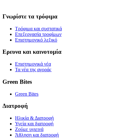
Γνωρίστε τα τρόφιμα
Τρόφιμα και συστατικά
Επεξεργασία τροφίμων
Επιστημονικό λεξικό
Ερευνα και καινοτομία
Επιστημονικά νέα
Τα νέα της αγοράς
Green Bites
Green Bites
Διατροφή
Ηλικία & Διατροφή
Υγεία και διατροφή
Ζούμε υγιεινά
Άθληση και διατροφή