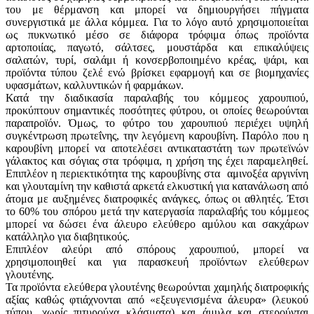
του με θέρμανση και μπορεί να δημιουργήσει πήγματα
συνεργιστικά με άλλα κόμμεα. Για το λόγο αυτό χρησιμοποιείται
ως πυκνωτικό μέσο σε διάφορα τρόφιμα όπως προϊόντα
αρτοποιίας, παγωτό, σάλτσες, μουστάρδα και επικαλύψεις
σαλατών, τυρί, σαλάμι ή κονσερβοποιημένο κρέας, ψάρι, και
προϊόντα τύπου ζελέ ενώ βρίσκει εφαρμογή και σε βιομηχανίες
υφασμάτων, καλλυντικών ή φαρμάκων.
Κατά την διαδικασία παραλαβής του κόμμεος χαρουπιού,
προκύπτουν σημαντικές ποσότητες φύτρου, οι οποίες θεωρούνται
παραπροϊόν. Όμως, το φύτρο του χαρουπιού περιέχει υψηλή
συγκέντρωση πρωτεΐνης, την λεγόμενη καρουβίνη. Παρόλο που η
καρουβίνη μπορεί να αποτελέσει αντικαταστάτη των πρωτεϊνών
γάλακτος και σόγιας στα τρόφιμα, η χρήση της έχει παραμεληθεί.
Επιπλέον η περιεκτικότητα της καρουβίνης στα αμινοξέα αργινίνη
και γλουταμίνη την καθιστά αρκετά ελκυστική για κατανάλωση από
άτομα με αυξημένες διατροφικές ανάγκες, όπως οι αθλητές. Έτσι
το 60% του σπόρου μετά την κατεργασία παραλαβής του κόμμεος
μπορεί να δώσει ένα άλευρο ελεύθερο αμύλου και σακχάρων
κατάλληλο για διαβητικούς.
Επιπλέον αλεύρι από σπόρους χαρουπιού, μπορεί να
χρησιμοποιηθεί και για παρασκευή προϊόντων ελεύθερων
γλουτένης.
Τα προϊόντα ελεύθερα γλουτένης θεωρούνται χαμηλής διατροφικής
αξίας καθώς φτιάχνονται από «εξευγενισμένα άλευρα» (λευκού
τύπου, χωρίς πιτυρούχα κλάσματα) και άμυλα και στερούνται