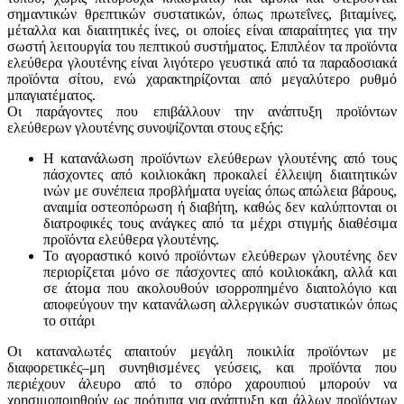
σημαντικών θρεπτικών συστατικών, όπως πρωτεΐνες, βιταμίνες,
μέταλλα και διαιτητικές ίνες, οι οποίες είναι απαραίτητες για την
σωστή λειτουργία του πεπτικού συστήματος. Επιπλέον τα προϊόντα
ελεύθερα γλουτένης είναι λιγότερο γευστικά από τα παραδοσιακά
προϊόντα σίτου, ενώ χαρακτηρίζονται από μεγαλύτερο ρυθμό
μπαγιατέματος.
Οι παράγοντες που επιβάλλουν την ανάπτυξη προϊόντων
ελεύθερων γλουτένης συνοψίζονται στους εξής:
Η κατανάλωση προϊόντων ελεύθερων γλουτένης από τους
πάσχοντες από κοιλιοκάκη προκαλεί έλλειψη διαιτητικών
ινών με συνέπεια προβλήματα υγείας όπως απώλεια βάρους,
αναιμία οστεοπόρωση ή διαβήτη, καθώς δεν καλύπτονται οι
διατροφικές τους ανάγκες από τα μέχρι στιγμής διαθέσιμα
προϊόντα ελεύθερα γλουτένης.
Το αγοραστικό κοινό προϊόντων ελεύθερων γλουτένης δεν
περιορίζεται μόνο σε πάσχοντες από κοιλιοκάκη, αλλά και
σε άτομα που ακολουθούν ισορροπημένο διαιτολόγιο και
αποφεύγουν την κατανάλωση αλλεργικών συστατικών όπως
το σιτάρι
Οι καταναλωτές απαιτούν μεγάλη ποικιλία προϊόντων με
διαφορετικές–μη συνηθισμένες γεύσεις, και προϊόντα που
περιέχουν άλευρο από το σπόρο χαρουπιού μπορούν να
χρησιμοποιηθούν ως πρότυπα για ανάπτυξη και άλλων προϊόντων