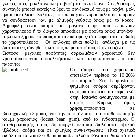
γλυκές πίτες ή άλλα γλυκά με βάση το παντεσπάνι. Στις διάφορες
συνταγές μπορεί κανείς να βρει το συνδυασμό τους με ταχίνι, μέλι
ή/και σοκολάτα. Σάλτσες που περιέχουν χαρουπάλευρο μπορούν
να συνδυαστούν και με αλμυρές γεύσεις όπως με το κρέας.
Δημοφιλή είναι ακόμα τα τραγανά chips που περιέχουν
χαρουπάλευρο ή τα διάφορα smoothies με φρούτα όπως μπανάνα,
μήλο και ξηρούς καρπούς και τα διάφορα ζεστά ροφήματα με βάση
το χαρουπάλευρο. Οι επιλογές είναι πολλές, ανάλογα με τις
διατροφικές συνήθειες και τους πειραματισμούς στην κουζίνα.
Ωστόσο, μεγάλες ποσότητες σαρκωμάτων χαρουπιού δεν
χρησιμοποιούνται αποτελεσματικά και απορρίπτονται επί του
παρόντος.
Οι σπόροι του χαρουπιού
αποτελούν περίπου το 10-20%
του καρπού. Στη Γερμανία οι
ψημμένοι σπόροι σερβίρονται
ως υποκατάστατο του καφέ, ενώ
στην Ισπανία αναμιγνύονται με
αυτούς. Κυρίως όμως
χρησιμοποιούνται σε
βιομηχανική κλίμακα, για την απομόνωση του σταθεροποιητή-
κόμμι χαρουπιάς (locust bean gum), από το ενδοσπέρμιο. Ο
σταθεροποιητής αυτός δημιουργεί υδατικά διαλύματα υψηλού
ιξώδους, ακόμα και σε χαμηλές συγκεντρώσεις, είναι σχετικά
αδιάλυτος σε χαμηλές θερμοκρασίες αλλά αυξάνεται η διαλυτότητα