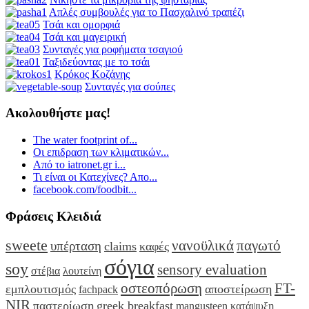
Απλές συμβουλές για το Πασχαλινό τραπέζι
Τσάι και ομορφιά
Τσάι και μαγειρική
Συνταγές για ροφήματα τσαγιού
Ταξιδεύοντας με το τσάι
Κρόκος Κοζάνης
Συνταγές για σούπες
Ακολουθήστε μας!
The water footprint of...
Οι επιδραση των κλιματικών...
Από το iatronet.gr i...
Τι είναι οι Κατεχίνες? Απο...
facebook.com/foodbit...
Φράσεις Κλειδιά
sweete
νανοϋλικά
παγωτό
υπέρταση
claims
καφές
σόγια
soy
sensory evaluation
στέβια
λουτείνη
οστεοπόρωση
FT-
εμπλουτισμός
αποστείρωση
fachpack
NIR
παστερίωση
greek breakfast
mangusteen
κατάψυξη