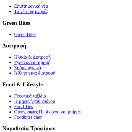
Επιστημονικά νέα
Τα νέα της αγοράς
Green Bites
Green Bites
Διατροφή
Ηλικία & Διατροφή
Υγεία και διατροφή
Ζούμε υγιεινά
Άθληση και διατροφή
Food & Lifestyle
Γευστικά ταξίδια
Η μηχανή του χρόνου
Food Tips
Οινογραφίες Περί οίνου και μπίρας
Foodbites chef
Νομοθεσία Τροφίμων