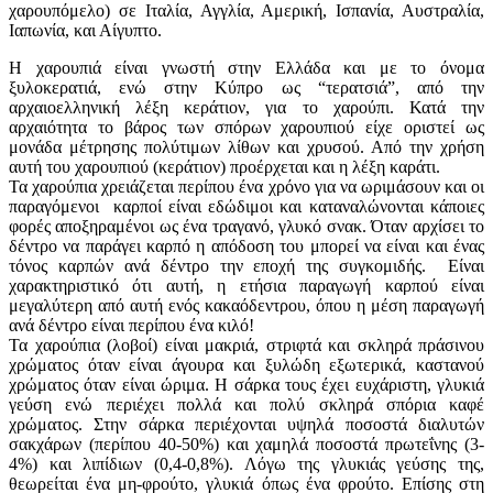
χαρουπόμελο) σε Ιταλία, Αγγλία, Αμερική, Ισπανία, Αυστραλία,
Ιαπωνία, και Αίγυπτο.
Η χαρουπιά είναι γνωστή στην Ελλάδα και με το όνομα
ξυλοκερατιά, ενώ στην Κύπρο ως “τερατσιά”, από την
αρχαιοελληνική λέξη κεράτιον, για το χαρούπι. Κατά την
αρχαιότητα το βάρος των σπόρων χαρουπιού είχε οριστεί ως
μονάδα μέτρησης πολύτιμων λίθων και χρυσού. Από την χρήση
αυτή του χαρουπιού (κεράτιον) προέρχεται και η λέξη καράτι.
Τα χαρούπια χρειάζεται περίπου ένα χρόνο για να ωριμάσουν και οι
παραγόμενοι καρποί είναι εδώδιμοι και καταναλώνονται κάποιες
φορές αποξηραμένοι ως ένα τραγανό, γλυκό σνακ. Όταν αρχίσει το
δέντρο να παράγει καρπό η απόδοση του μπορεί να είναι και ένας
τόνος καρπών ανά δέντρο την εποχή της συγκομιδής. Είναι
χαρακτηριστικό ότι αυτή, η ετήσια παραγωγή καρπού είναι
μεγαλύτερη από αυτή ενός κακαόδεντρου, όπου η μέση παραγωγή
ανά δέντρο είναι περίπου ένα κιλό!
Τα χαρούπια (λοβοί) είναι μακριά, στριφτά και σκληρά πράσινου
χρώματος όταν είναι άγουρα και ξυλώδη εξωτερικά, καστανού
χρώματος όταν είναι ώριμα. Η σάρκα τους έχει ευχάριστη, γλυκιά
γεύση ενώ περιέχει πολλά και πολύ σκληρά σπόρια καφέ
χρώματος. Στην σάρκα περιέχονται υψηλά ποσοστά διαλυτών
σακχάρων (περίπου 40-50%) και χαμηλά ποσοστά πρωτεΐνης (3-
4%) και λιπίδιων (0,4-0,8%). Λόγω της γλυκιάς γεύσης της,
θεωρείται ένα μη-φρούτο, γλυκιά όπως ένα φρούτο. Επίσης στη