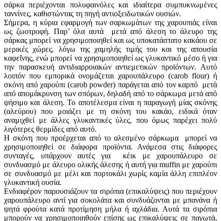
σάρκα περιέχονται πολυφαινόλες και ιδιαίτερα συμπυκνωμένες
ταννίνες, καθιστώντας τη πηγή αντιοξειδωτικών ουσιών.
Σήμερα, η κύρια εφαρμογή των σαρκωμάτων της χαρουπιάς είναι
ως ζωοτροφή. Παρ’ όλα αυτά μετά από άλεση το άλευρο της
σάρκας μπορεί να χρησιμοποιηθεί και ως υποκατάστατο κακάου σε
μερικές χώρες, λόγω της χαμηλής τιμής του και της απουσία
καφεΐνης, ενώ μπορεί να χρησιμοποιηθεί ως γλυκαντικό μέσο ή για
την παρασκευή αντιδιαρροιακών αντιεμετικών προϊόντων. Αυτό
λοιπόν που εμπορικά ονομάζεται χαρουπάλευρο (carob flour) ή
σκόνη από χαρούπι (carob powder) παράγεται από τον καρπό μετά
από απομάκρυνση των σπόρων, δηλαδή από το σάρκωμα μετά από
ψήσιμο και άλεση. Το αποτέλεσμα είναι η παραγωγή μίας σκόνης
(αλεύρου) που μοιάζει με τη σκόνη του κακάο, ειδικά όταν
αναμιχθεί με άλλες γλυκαντικές ύλες, που όμως παρέχει πολύ
λιγότερες θερμίδες από αυτό.
Η σκόνη που προέρχεται από το αλεσμένο σάρκωμα μπορεί να
χρησιμοποιηθεί σε διάφορα προϊόντα. Ανάμεσα στις διάφορες
συνταγές, υπάρχουν αυτές για κέικ με χαρουπάλευρο σε
συνδυασμό με άλευρο ολικής άλεσης ή αυτή για muffin με χαρούπι
σε συνδυασμό με μέλι και πορτοκάλι χωρίς καμία άλλη επιπλέον
γλυκαντική ουσία.
Ενδιαφέρον παρουσιάζουν τα σιρόπια (επικαλύψεις) που περιέχουν
χαρουπάλευρο αντί για σοκολάτα και συνδυάζονται με μπανάνα ή
ψητά φρούτα κατά προτίμηση μήλα ή αχλάδια. Αυτά τα σιρόπια
μπορούν να χρησιμοποιηθούν επίσης ως επικαλύψεις σε παγωτά,