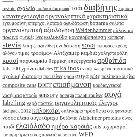
διαβήτης
τσάι
σχολείο
αχλάδι
παιδική διατροφή
καρύδα
νανοτεχνολογία
οργανοληπτικά χαρακτηριστικά
λιπαρά
αφυδάτωση
bottarga
εγκυμοσύνη
υπέρηχοι
σαλάτα
οργανοληπτική αξιολόγηση
Weidenhammer
ελληνικό
κολοκύθα
πρωινό
κονσερβοποίηση
φυτικές ίνες
κάππαρη
stevia
soya
λίπη
ενυδάτωση
ζεαξανθίνη
ιπποφαές
κρέας
καρδιά
τιμές τροφίμων
Αλτζχαιμερ
χοληστερόλη
αλόγου
αρθρίτιδα
κρασί
παχυσαρκία
θερμική επεξεργασία
trikalinos
fats
100 χρόνια
diabetes
ενκαψυλιωμένα συστατικά
αυγά
σχολική διατροφή
πρωτεΐνες ορού
ψύξη
πολίτικη κουζίνα
επισήμανση
composite cans
ΕΦΕΤ
καρδιαγγειακά
αυγό
sensory
νοσήματα
ιστορία
botarga
πολυβιταμίνες
labelling
οργανοληπτικός έλεγχος
νερό
παστέλι
καλοκαίρι
πρόσθετα
στεφανιαία
fachpack 2012
σαλιγκάρια
αυγοτάραχο
νόσος
έλαια
Alzheimer
proteins
Βυζάντιο
οίνος
ελαιόλαδο
ημέρα καρδιάς
παιδί
oils
ισχυρισμοί
WFD
πρωτείνες
κάπαρη
παγωτά
κερσετίνη