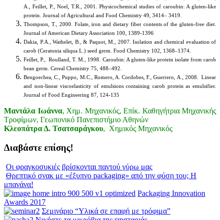
A., Feillet, P., Noel, T.R., 2001. Physicochemical studies of caroubin: A gluten-like
protein. Journal of Agricultural and Food Chemistry 49, 3414– 3419.
Thompson, T., 2000. Folate, iron and dietary fiber contents of the gluten-free diet.
Journal of American Dietary Association 100, 1389-1396
Dakia, P.A., Wathelet, B., & Paquot, M., 2007. Isolation and chemical evaluation of
carob (Ceratonia siliqua L.) seed germ. Food Chemistry 102, 1368–1374.
Feillet, P., Roulland, T. M., 1998. Caroubin: A gluten-like protein isolate from carob
bean germ. Cereal Chemistry 75, 488–492.
Bengoechea, C., Puppo, M.C., Romero, A. Cordobes, F., Guerrero, A., 2008. Linear
and non-linear viscoelasticity of emulsions containing carob protein as emulsifier.
Journal of Food Engineering 87, 124-135
Μαντάλα Ιωάννα
, Χημ. Μηχανικός, Επίκ. Καθηγήτρια Μηχανικής
Τροφίμων, Γεωπονικό Πανεπιστήμιο Αθηνών
Κλεοπάτρα Δ. Τσατσαράγκου
, Χημικός Μηχανικός
Διαβάστε επίσης!
Οι φραγκοσυκιές βρίσκονται παντού γύρω μας
Θρεπτικό σνακ με «έξυπνο packaging» από την φύση του; Η
μπανάνα!
Packaging Innovation
Awards 2017
Σεμινάριο “Υλικά σε επαφή με τρόφιμα”
Νικήστε τα μικρόβια της ψησταριάς