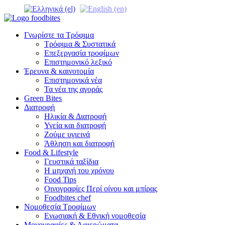
Γνωρίστε τα Τρόφιμα
Τρόφιμα & Συστατικά
Επεξεργασία τροφίμων
Επιστημονικό λεξικό
Έρευνα & καινοτομία
Επιστημονικά νέα
Τα νέα της αγοράς
Green Bites
Διατροφή
Ηλικία & Διατροφή
Υγεία και διατροφή
Ζούμε υγιεινά
Άθληση και διατροφή
Food & Lifestyle
Γευστικά ταξίδια
Η μηχανή του χρόνου
Food Tips
Οινογραφίες Περί οίνου και μπίρας
Foodbites chef
Νομοθεσία Τροφίμων
Ενωσιακή & Εθνική νομοθεσία
Μονογραφίες & Αφιερώματα