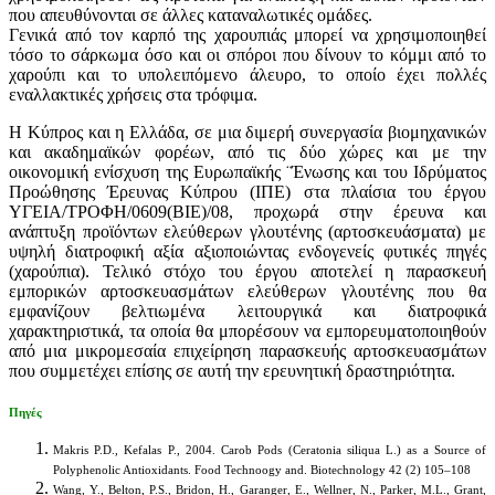
που απευθύνονται σε άλλες καταναλωτικές ομάδες.
Γενικά από τον καρπό της χαρουπιάς μπορεί να χρησιμοποιηθεί
τόσο το σάρκωμα όσο και οι σπόροι που δίνουν το κόμμι από το
χαρούπι και το υπολειπόμενο άλευρο, το οποίο έχει πολλές
εναλλακτικές χρήσεις στα τρόφιμα.
Η Κύπρος και η Ελλάδα, σε μια διμερή συνεργασία βιομηχανικών
και ακαδημαϊκών φορέων, από τις δύο χώρες και με την
οικονομική ενίσχυση της Ευρωπαϊκής ¨Ένωσης και του Ιδρύματος
Προώθησης Έρευνας Κύπρου (ΙΠΕ) στα πλαίσια του έργου
ΥΓΕΙΑ/ΤΡΟΦΗ/0609(ΒΙΕ)/08, προχωρά στην έρευνα και
ανάπτυξη προϊόντων ελεύθερων γλουτένης (αρτοσκευάσματα) με
υψηλή διατροφική αξία αξιοποιώντας ενδογενείς φυτικές πηγές
(χαρούπια). Τελικό στόχο του έργου αποτελεί η παρασκευή
εμπορικών αρτοσκευασμάτων ελεύθερων γλουτένης που θα
εμφανίζουν βελτιωμένα λειτουργικά και διατροφικά
χαρακτηριστικά, τα οποία θα μπορέσουν να εμπορευματοποιηθούν
από μια μικρομεσαία επιχείρηση παρασκευής αρτοσκευασμάτων
που συμμετέχει επίσης σε αυτή την ερευνητική δραστηριότητα.
Πηγές
Makris P.D., Kefalas P., 2004. Carob Pods (Ceratonia siliqua L.) as a Source of
Polyphenolic Antioxidants. Food Technoogy and. Biotechnology 42 (2) 105–108
Wang, Y., Belton, P.S., Bridon, H., Garanger, E., Wellner, N., Parker, M.L., Grant,