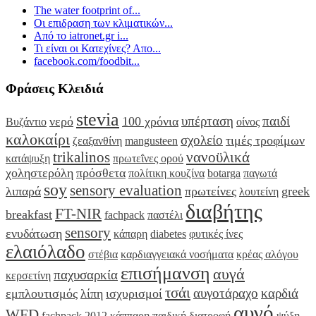
The water footprint of...
Οι επιδραση των κλιματικών...
Από το iatronet.gr i...
Τι είναι οι Κατεχίνες? Απο...
facebook.com/foodbit...
Φράσεις Κλειδιά
stevia
υπέρταση
παιδί
νερό
100 χρόνια
Βυζάντιο
οίνος
καλοκαίρι
σχολείο
τιμές τροφίμων
ζεαξανθίνη
mangusteen
trikalinos
νανοϋλικά
κατάψυξη
πρωτεΐνες ορού
χοληστερόλη
πρόσθετα
πολίτικη κουζίνα
botarga
παγωτά
soy
sensory evaluation
λιπαρά
πρωτείνες
greek
λουτείνη
διαβήτης
FT-NIR
breakfast
fachpack
παστέλι
sensory
ενυδάτωση
κάπαρη
diabetes
φυτικές ίνες
ελαιόλαδο
στέβια
καρδιαγγειακά νοσήματα
κρέας αλόγου
επισήμανση
αυγά
παχυσαρκία
κερσετίνη
τσάι
αυγοτάραχο
καρδιά
εμπλουτισμός
λίπη
ισχυρισμοί
αυγό
WFD
fachpack 2012
κάππαρη
παιδική διατροφή
ψύξη