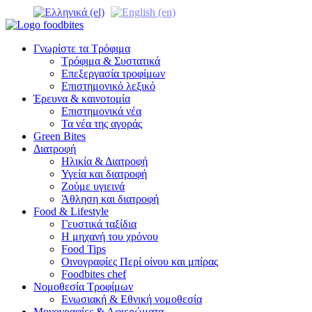
Γνωρίστε τα Τρόφιμα
Τρόφιμα & Συστατικά
Επεξεργασία τροφίμων
Επιστημονικό λεξικό
Έρευνα & καινοτομία
Επιστημονικά νέα
Τα νέα της αγοράς
Green Bites
Διατροφή
Ηλικία & Διατροφή
Υγεία και διατροφή
Ζούμε υγιεινά
Άθληση και διατροφή
Food & Lifestyle
Γευστικά ταξίδια
Η μηχανή του χρόνου
Food Tips
Οινογραφίες Περί οίνου και μπίρας
Foodbites chef
Νομοθεσία Τροφίμων
Ενωσιακή & Εθνική νομοθεσία
Μονογραφίες & Αφιερώματα