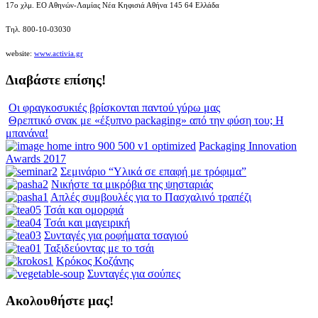
17ο χλμ. ΕΟ Αθηνών-Λαμίας Νέα Κηφισιά Αθήνα 145 64 Ελλάδα
Τηλ. 800-10-03030
website:
www.activia.gr
Διαβάστε επίσης!
Οι φραγκοσυκιές βρίσκονται παντού γύρω μας
Θρεπτικό σνακ με «έξυπνο packaging» από την φύση του; Η
μπανάνα!
Packaging Innovation
Awards 2017
Σεμινάριο “Υλικά σε επαφή με τρόφιμα”
Νικήστε τα μικρόβια της ψησταριάς
Απλές συμβουλές για το Πασχαλινό τραπέζι
Τσάι και ομορφιά
Τσάι και μαγειρική
Συνταγές για ροφήματα τσαγιού
Ταξιδεύοντας με το τσάι
Κρόκος Κοζάνης
Συνταγές για σούπες
Ακολουθήστε μας!