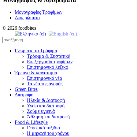
Μονογραφίες & Αφιερώματα
Μονογραφίες Τροφίμων
Αφιερώματα
© 2026 foodbites
Γνωρίστε τα Τρόφιμα
Τρόφιμα & Συστατικά
Επεξεργασία τροφίμων
Επιστημονικό λεξικό
Έρευνα & καινοτομία
Επιστημονικά νέα
Τα νέα της αγοράς
Green Bites
Διατροφή
Ηλικία & Διατροφή
Υγεία και διατροφή
Ζούμε υγιεινά
Άθληση και διατροφή
Food & Lifestyle
Γευστικά ταξίδια
Η μηχανή του χρόνου