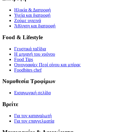
Ηλικία & Διατροφή
Υγεία και διατροφή
Ζούμε υγιεινά
Άθληση και διατροφή
Food & Lifestyle
Γευστικά ταξίδια
Η μηχανή του χρόνου
Food Tips
Οινογραφίες Περί οίνου και μπίρας
Foodbites chef
Νομοθεσία Τροφίμων
Εισαγωγική σελίδα
Βρείτε
Για τον καταναλωτή
Για τον επαγγελματία