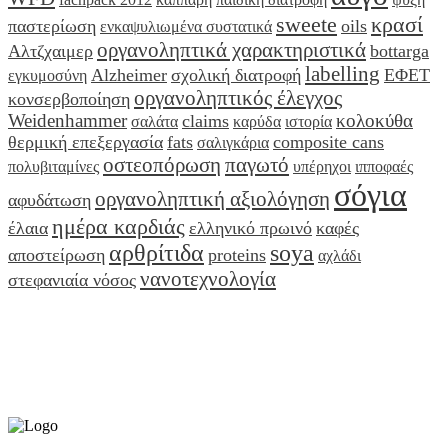
sweete
κρασί
παστερίωση
oils
ενκαψυλιωμένα συστατικά
οργανοληπτικά χαρακτηριστικά
Αλτζχαιμερ
bottarga
labelling
Alzheimer
σχολική διατροφή
ΕΦΕΤ
εγκυμοσύνη
οργανοληπτικός έλεγχος
κονσερβοποίηση
Weidenhammer
κολοκύθα
claims
σαλάτα
καρύδα
ιστορία
θερμική επεξεργασία
fats
composite cans
σαλιγκάρια
οστεοπόρωση
παγωτό
πολυβιταμίνες
υπέρηχοι
ιπποφαές
σόγια
οργανοληπτική αξιολόγηση
αφυδάτωση
ημέρα καρδιάς
έλαια
ελληνικό πρωινό
καφές
αρθρίτιδα
soya
αποστείρωση
proteins
αχλάδι
νανοτεχνολογία
στεφανιαία νόσος