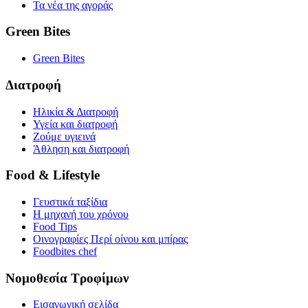
Τα νέα της αγοράς
Green Bites
Green Bites
Διατροφή
Ηλικία & Διατροφή
Υγεία και διατροφή
Ζούμε υγιεινά
Άθληση και διατροφή
Food & Lifestyle
Γευστικά ταξίδια
Η μηχανή του χρόνου
Food Tips
Οινογραφίες Περί οίνου και μπίρας
Foodbites chef
Νομοθεσία Τροφίμων
Εισαγωγική σελίδα