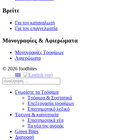
Βρείτε
Για τον καταναλωτή
Για τον επαγγελματία
Μονογραφίες & Αφιερώματα
Μονογραφίες Τροφίμων
Αφιερώματα
© 2026 foodbites
Γνωρίστε τα Τρόφιμα
Τρόφιμα & Συστατικά
Επεξεργασία τροφίμων
Επιστημονικό λεξικό
Έρευνα & καινοτομία
Επιστημονικά νέα
Τα νέα της αγοράς
Green Bites
Διατροφή