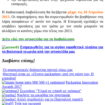
εισαγωγές.
Η διαδικτυακή διαβούλευση θα διεξάγεται
μέχρι τις 10 Απριλίου
2013
. Οι παρατηρήσεις που θα συγκεντρωθούν θα βοηθήσουν στη
λήψη αποφάσεων σ’ αυτόν τον τομέα. Η Επιτροπή σχεδιάζει να
υποβάλει προτάσεις για τον τρόπο με τον οποίο μπορούν να
αλλάξουν οι κανόνες γύρω στο τέλος του 2013.
Δείτε εδώ την ιστοσελίδα για τη διαβούλευση
Ενημερωθείτε για το ισχύον νομοθετικό πλαίσιο για
τη βιολογική γεωργία από την ιστοσελίδα μας
Διαβάστε επίσης!
Οι φραγκοσυκιές βρίσκονται παντού γύρω μας
Θρεπτικό σνακ με «έξυπνο packaging» από την φύση του; Η
μπανάνα!
Packaging Innovation
Awards 2017
Σεμινάριο “Υλικά σε επαφή με τρόφιμα”
Νικήστε τα μικρόβια της ψησταριάς
Απλές συμβουλές για το Πασχαλινό τραπέζι
Τσάι και ομορφιά