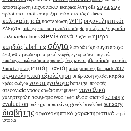
soya
soy
παχυσαρκία
αποστείρωση
λίπη
oils
fachpack
παιδί
πρόσθετα
εμπλουτισμός
κατάψυξη
diabetes
καλοκαίρι
τσάι
WFD
οργανοληπτικός
παστερίωση
έλεγχος
ενυδάτωση
θερμική επεξεργασία
botarga
κάππαρη
stevia
αυγά
ημέρα
κολοκύθα
claims
Βυζάντιο
σόγια
καρδιάς
labelling
αυγοτάραχο
λιπαρά
ψύξη
καφές
ζεαξανθίνη
παιδική διατροφή
εγκυμοσύνη
παγωτά
κονσερβοποίηση
proteins
καρδιαγγειακά νοσήματα
φυτικές ίνες
επισήμανση
λουτείνη
οίνος
πολυβιταμίνες
fachpack 2012
οργανοληπτική αξιολόγηση
υπέρταση
καρδιά
αχλάδι
νανοτεχνολογία
bottarga
κρέας αλόγου
ιπποφαές
νανοϋλικά
στεφανιαία νόσος
σαλάτα
mangusteen
sensory
χοληστερόλη
σαλιγκάρια
ενκαψυλιωμένα συστατικά
evaluation
sensory
πρωτείνες
greek breakfast
υπέρηχοι
διαβήτης
οργανοληπτικά χαρακτηριστικά
νερό
ιστορία