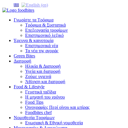
Γνωρίστε τα Τρόφιμα
Τρόφιμα & Συστατικά
Επεξεργασία τροφίμων
Επιστημονικό λεξικό
Έρευνα & καινοτομία
Επιστημονικά νέα
Τα νέα της αγοράς
Green Bites
Διατροφή
Ηλικία & Διατροφή
Υγεία και διατροφή
Ζούμε υγιεινά
Άθληση και διατροφή
Food & Lifestyle
Γευστικά ταξίδια
Η μηχανή του χρόνου
Food Tips
Οινογραφίες Περί οίνου και μπίρας
Foodbites chef
Νομοθεσία Τροφίμων
Ενωσιακή & Εθνική νομοθεσία
Μονογραφίες & Αφιερώματα