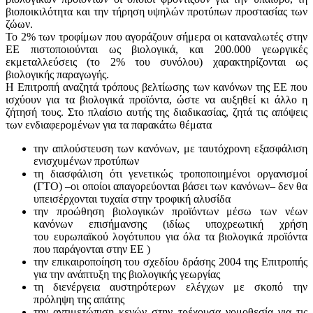
βιοποικιλότητα και την τήρηση υψηλών προτύπων προστασίας των
ζώων.
Το 2% των τροφίμων που αγοράζουν σήμερα οι καταναλωτές στην
ΕΕ πιστοποιούνται ως βιολογικά, και 200.000 γεωργικές
εκμεταλλεύσεις (το 2% του συνόλου) χαρακτηρίζονται ως
βιολογικής παραγωγής.
Η Επιτροπή αναζητά τρόπους βελτίωσης των κανόνων της ΕΕ που
ισχύουν για τα βιολογικά προϊόντα, ώστε να αυξηθεί κι άλλο η
ζήτησή τους. Στο πλαίσιο αυτής της διαδικασίας, ζητά τις απόψεις
των ενδιαφερομένων για τα παρακάτω θέματα
την απλούστευση των κανόνων, με ταυτόχρονη εξασφάλιση
ενισχυμένων προτύπων
τη διασφάλιση ότι γενετικώς τροποποιημένοι οργανισμοί
(ΓΤΟ) –οι οποίοι απαγορεύονται βάσει των κανόνων– δεν θα
υπεισέρχονται τυχαία στην τροφική αλυσίδα
την προώθηση βιολογικών προϊόντων μέσω των νέων
κανόνων επισήμανσης (ιδίως υποχρεωτική χρήση
του ευρωπαϊκού λογότυπου για όλα τα βιολογικά προϊόντα
που παράγονται στην ΕΕ )
την επικαιροποίηση του σχεδίου δράσης 2004 της Επιτροπής
για την ανάπτυξη της βιολογικής γεωργίας
τη διενέργεια αυστηρότερων ελέγχων με σκοπό την
πρόληψη της απάτης
την αντιμετώπιση κενών στην τρέχουσα νομοθεσία για τις