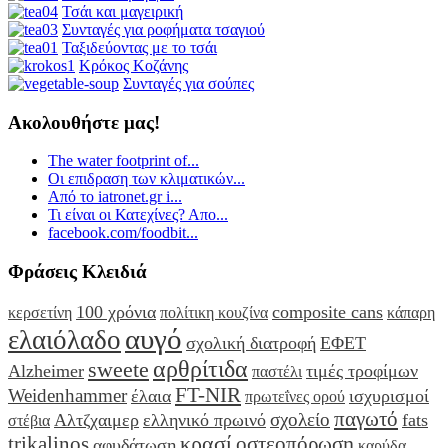
Τσάι και μαγειρική
Συνταγές για ροφήματα τσαγιού
Ταξιδεύοντας με το τσάι
Κρόκος Κοζάνης
Συνταγές για σούπες
Ακολουθήστε μας!
The water footprint of...
Οι επιδραση των κλιματικών...
Από το iatronet.gr i...
Τι είναι οι Κατεχίνες? Απο...
facebook.com/foodbit...
Φράσεις Κλειδιά
100 χρόνια
composite cans
κερσετίνη
πολίτικη κουζίνα
κάπαρη
αυγό
ελαιόλαδο
σχολική διατροφή
ΕΦΕΤ
αρθρίτιδα
sweete
Alzheimer
τιμές τροφίμων
παστέλι
FT-NIR
Weidenhammer
έλαια
ισχυρισμοί
πρωτεΐνες ορού
παγωτό
σχολείο
Αλτζχαιμερ
ελληνικό πρωινό
fats
στέβια
κρασί
trikalinos
οστεοπόρωση
αφυδάτωση
καρύδα