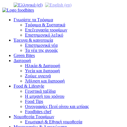
Γνωρίστε τα Τρόφιμα
Τρόφιμα & Συστατικά
Επεξεργασία τροφίμων
Επιστημονικό λεξικό
Έρευνα & καινοτομία
Επιστημονικά νέα
Τα νέα της αγοράς
Green Bites
Διατροφή
Ηλικία & Διατροφή
Υγεία και διατροφή
Ζούμε υγιεινά
Άθληση και διατροφή
Food & Lifestyle
Γευστικά ταξίδια
Η μηχανή του χρόνου
Food Tips
Οινογραφίες Περί οίνου και μπίρας
Foodbites chef
Νομοθεσία Τροφίμων
Ενωσιακή & Εθνική νομοθεσία
Μονογραφίες & Αφιερώματα