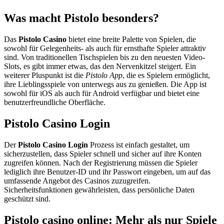
Was macht Pistolo besonders?
Das
Pistolo Casino
bietet eine breite Palette von Spielen, die
sowohl für Gelegenheits- als auch für ernsthafte Spieler attraktiv
sind. Von traditionellen Tischspielen bis zu den neuesten Video-
Slots, es gibt immer etwas, das den Nervenkitzel steigert. Ein
weiterer Pluspunkt ist die
Pistolo App
, die es Spielern ermöglicht,
ihre Lieblingsspiele von unterwegs aus zu genießen. Die App ist
sowohl für iOS als auch für Android verfügbar und bietet eine
benutzerfreundliche Oberfläche.
Pistolo Casino Login
Der
Pistolo Casino Login
Prozess ist einfach gestaltet, um
sicherzustellen, dass Spieler schnell und sicher auf ihre Konten
zugreifen können. Nach der Registrierung müssen die Spieler
lediglich ihre Benutzer-ID und ihr Passwort eingeben, um auf das
umfassende Angebot des Casinos zuzugreifen.
Sicherheitsfunktionen gewährleisten, dass persönliche Daten
geschützt sind.
Pistolo casino online: Mehr als nur Spiele