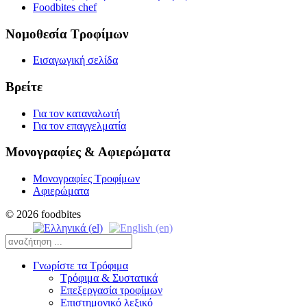
Foodbites chef
Νομοθεσία Τροφίμων
Εισαγωγική σελίδα
Βρείτε
Για τον καταναλωτή
Για τον επαγγελματία
Μονογραφίες & Αφιερώματα
Μονογραφίες Τροφίμων
Αφιερώματα
© 2026 foodbites
Γνωρίστε τα Τρόφιμα
Τρόφιμα & Συστατικά
Επεξεργασία τροφίμων
Επιστημονικό λεξικό