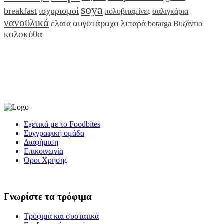
soya
breakfast
ισχυρισμοί
πολυβιταμίνες
σαλιγκάρια
νανοϋλικά
αυγοτάραχο
έλαια
λιπαρά
botarga
Βυζάντιο
κολοκύθα
Σχετικά με το Foodbites
Συγγραφική ομάδα
Διαφήμιση
Επικοινωνία
Όροι Χρήσης
Γνωρίστε τα τρόφιμα
Τρόφιμα και συστατικά