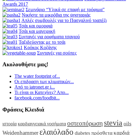
Awards 2017
Σεμινάριο “Υλικά σε επαφή με τρόφιμα”
Νικήστε τα μικρόβια της ψησταριάς
Απλές συμβουλές για το Πασχαλινό τραπέζι
Τσάι και ομορφιά
Τσάι και μαγειρική
Συνταγές για ροφήματα τσαγιού
Ταξιδεύοντας με το τσάι
Κρόκος Κοζάνης
Συνταγές για σούπες
Ακολουθήστε μας!
The water footprint of...
Οι επιδραση των κλιματικών...
Από το iatronet.gr i...
Τι είναι οι Κατεχίνες? Απο...
facebook.com/foodbit...
Φράσεις Κλειδιά
stevia
οστεοπόρωση
oils
ιστορία
καρδιαγγειακά νοσήματα
ελαιόλαδο
Weidenhammer
καρδιά
πρόσθετα
diabetes