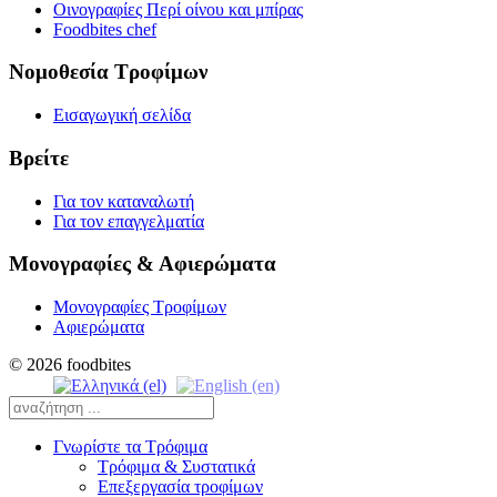
Οινογραφίες Περί οίνου και μπίρας
Foodbites chef
Νομοθεσία Τροφίμων
Εισαγωγική σελίδα
Βρείτε
Για τον καταναλωτή
Για τον επαγγελματία
Μονογραφίες & Αφιερώματα
Μονογραφίες Τροφίμων
Αφιερώματα
© 2026 foodbites
Γνωρίστε τα Τρόφιμα
Τρόφιμα & Συστατικά
Επεξεργασία τροφίμων