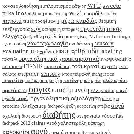
sweete
WFD
κονσερβοποίηση
εμπλουτισμός
κάπαρη
trikalinos
παιδί
λίπη
πολίτικη κουζίνα
καρύδα
λουτείνη
ημέρα καρδιάς
παγωτό
τιμές τροφίμων
θερμική
soy
οργανοληπτικός
επεξεργασία
κατάψυξη
ιπποφαές
έλεγχος
σχολείο
Alzheimer
bottarga
ζεαξανθίνη
φυτικές ίνες
νανοτεχνολογία
sensory
ενυδάτωση
εγκυμοσύνη
αρθρίτιδα
evaluation
labelling
100 χρόνια
ΕΦΕΤ
οργανοληπτικά χαρακτηριστικά
παστέλι
ενκαψυλιωμένα
κρασί
FT-NIR
τσάι
παχυσαρκία
παστερίωση
συστατικά
sensory
υπέρταση
αποστείρωση
σαλάτα
mangusteen
πρωτείνες
παιδική διατροφή
πρωτεΐνες ορού
κρέας αλόγου
οίνος
σόγια
επισήμανση
αφυδάτωση
ελληνικό πρωινό
οργανοληπτική αξιολόγηση
καφές
αχλάδι
υπέρηχοι
αυγά
proteins
Αλτζχαιμερ
fachpack
ψύξη
κερσετίνη
στέβια
διαβήτης
σχολική διατροφή
στεφανιαία νόσος
fats
claims
νερό
χοληστερόλη
fachpack 2012
κάππαρη
αυγό
καλοκαίρι
composite cans
greek
παγωτά