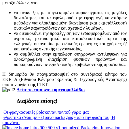
μεταξύ άλλων, στο
να αναδείξει, με συγκεκριμένα παραδείγματα, τις μεγάλες
δυνατότητες και τα οφέλη από την εφαρμογή καινοτόμων
μεθόδων για ολοκληρωμένη διαχείριση (και εκμετάλλευση)
φυσικών παραπροϊόντων και σχετικών λυμάτων,
να διευκολύνει την προσέγγιση των ενδιαφερομένων από τον
αγροτικό, μεταποιητικό και κατασκευαστικό τομέα της
ελληνικής οικονομίας με ειδικούς ερευνητές και χρήστες ή/
και κατόχους σχετικής τεχνογνωσίας,
να συμβάλλει στην εμπέδωση σύγχρονων αντιλήψεων για
ολοκληρωμένη διαχείριση φυσικών προϊόντων και
παραπροϊόντων με εξασφάλιση περιβαλλοντικής προστασίας.
Η διημερίδα θα πραγματοποιηθεί στο συνεδριακό κέντρο του
ΕΚΕΤΑ (Εθνικού Κέντρου Έρευνας & Τεχνολογικής Ανάπτυξης)
υπό την αιγίδα της ΓΓΕΤ.
Δείτε το επισυναπτόμενο φυλλάδιο
Διαβάστε επίσης!
Οι φραγκοσυκιές βρίσκονται παντού γύρω μας
Θρεπτικό σνακ με «έξυπνο packaging» από την φύση του; Η
μπανάνα!
Packaging Innovation