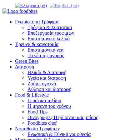
Γνωρίστε τα Τρόφιμα
Τρόφιμα & Συστατικά
Επεξεργασία τροφίμων
Επιστημονικό λεξικό
Έρευνα & καινοτομία
Επιστημονικά νέα
Τα νέα της αγοράς
Green Bites
Διατροφή
Ηλικία & Διατροφή
Υγεία και διατροφή
Ζούμε υγιεινά
Άθληση και διατροφή
Food & Lifestyle
Γευστικά ταξίδια
Η μηχανή του χρόνου
Food Tips
Οινογραφίες Περί οίνου και μπίρας
Foodbites chef
Νομοθεσία Τροφίμων
Ενωσιακή & Εθνική νομοθεσία
Μονογραφίες & Αφιερώματα