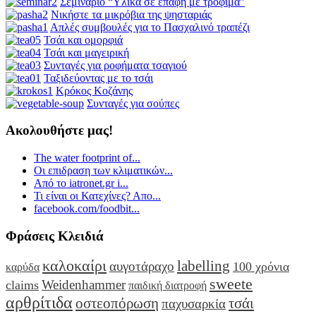
Σεμινάριο “Υλικά σε επαφή με τρόφιμα”
Νικήστε τα μικρόβια της ψησταριάς
Απλές συμβουλές για το Πασχαλινό τραπέζι
Τσάι και ομορφιά
Τσάι και μαγειρική
Συνταγές για ροφήματα τσαγιού
Ταξιδεύοντας με το τσάι
Κρόκος Κοζάνης
Συνταγές για σούπες
Ακολουθήστε μας!
The water footprint of...
Οι επιδραση των κλιματικών...
Από το iatronet.gr i...
Τι είναι οι Κατεχίνες? Απο...
facebook.com/foodbit...
Φράσεις Κλειδιά
καλοκαίρι
labelling
αυγοτάραχο
100 χρόνια
καρύδα
sweete
Weidenhammer
claims
παιδική διατροφή
αρθρίτιδα
οστεοπόρωση
τσάι
παχυσαρκία