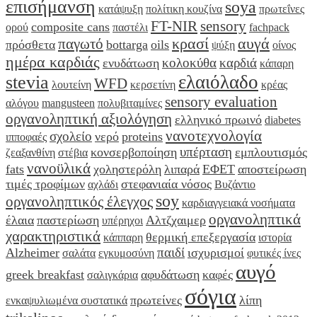
επισήμανση
soya
κατάψυξη
πολίτικη κουζίνα
πρωτεΐνες
FT-NIR
sensory
composite cans
ορού
παστέλι
fachpack
κρασί
αυγά
παγωτό
πρόσθετα
bottarga
oils
ψύξη
οίνος
ημέρα καρδιάς
κολοκύθα
καρδιά
ενυδάτωση
κάπαρη
ελαιόλαδο
stevia
WFD
λουτείνη
κερσετίνη
κρέας
sensory evaluation
αλόγου
mangusteen
πολυβιταμίνες
οργανοληπτική αξιολόγηση
ελληνικό πρωινό
diabetes
νανοτεχνολογία
σχολείο
νερό
proteins
ιπποφαές
υπέρταση
κονσερβοποίηση
εμπλουτισμός
ζεαξανθίνη
στέβια
νανοϋλικά
fats
χοληστερόλη
λιπαρά
ΕΦΕΤ
αποστείρωση
τιμές τροφίμων
στεφανιαία νόσος
αχλάδι
Βυζάντιο
soy
οργανοληπτικός έλεγχος
καρδιαγγειακά νοσήματα
οργανοληπτικά
έλαια
παστερίωση
Αλτζχαιμερ
υπέρηχοι
χαρακτηριστικά
θερμική επεξεργασία
κάππαρη
ιστορία
παιδί
Alzheimer
ισχυρισμοί
σαλάτα
εγκυμοσύνη
φυτικές ίνες
αυγό
greek breakfast
αφυδάτωση
καφές
σαλιγκάρια
σόγια
πρωτείνες
λίπη
ενκαψυλιωμένα συστατικά