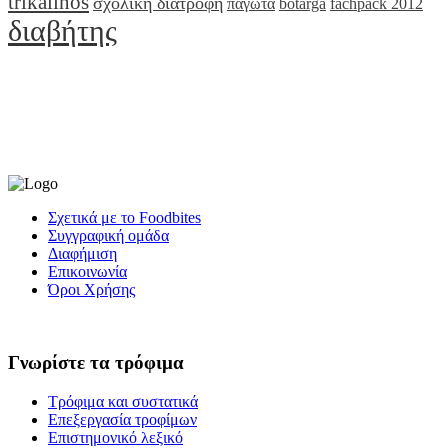
trikalinos
σχολική διατροφή
παγωτά
botarga
fachpack 2012
διαβήτης
Σχετικά με το Foodbites
Συγγραφική ομάδα
Διαφήμιση
Επικοινωνία
Όροι Χρήσης
Γνωρίστε τα τρόφιμα
Τρόφιμα και συστατικά
Επεξεργασία τροφίμων
Επιστημονικό λεξικό