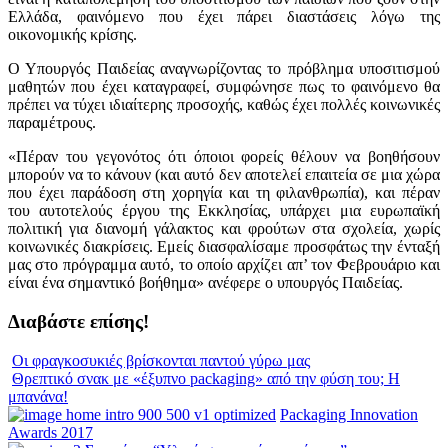
Ελλάδα, φαινόμενο που έχει πάρει διαστάσεις λόγω της
οικονομικής κρίσης.
Ο Υπουργός Παιδείας αναγνωρίζοντας το πρόβλημα υποσιτισμού
μαθητών που έχει καταγραφεί, συμφώνησε πως το φαινόμενο θα
πρέπει να τύχει ιδιαίτερης προσοχής, καθώς έχει πολλές κοινωνικές
παραμέτρους.
«Πέραν του γεγονότος ότι όποιοι φορείς θέλουν να βοηθήσουν
μπορούν να το κάνουν (και αυτό δεν αποτελεί επαιτεία σε μια χώρα
που έχει παράδοση στη χορηγία και τη φιλανθρωπία), και πέραν
του αυτοτελούς έργου της Εκκλησίας, υπάρχει μια ευρωπαϊκή
πολιτική για διανομή γάλακτος και φρούτων στα σχολεία, χωρίς
κοινωνικές διακρίσεις. Εμείς διασφαλίσαμε προσφάτως την ένταξή
μας στο πρόγραμμα αυτό, το οποίο αρχίζει απ’ τον Φεβρουάριο και
είναι ένα σημαντικό βοήθημα» ανέφερε ο υπουργός Παιδείας.
Διαβάστε επίσης!
Οι φραγκοσυκιές βρίσκονται παντού γύρω μας
Θρεπτικό σνακ με «έξυπνο packaging» από την φύση του; Η
μπανάνα!
Packaging Innovation
Awards 2017