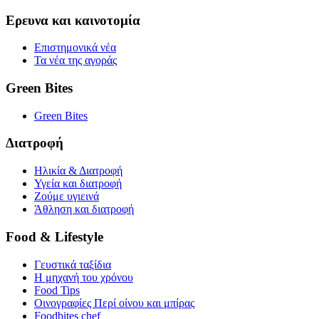
Ερευνα και καινοτομία
Επιστημονικά νέα
Τα νέα της αγοράς
Green Bites
Green Bites
Διατροφή
Ηλικία & Διατροφή
Υγεία και διατροφή
Ζούμε υγιεινά
Άθληση και διατροφή
Food & Lifestyle
Γευστικά ταξίδια
Η μηχανή του χρόνου
Food Tips
Οινογραφίες Περί οίνου και μπίρας
Foodbites chef