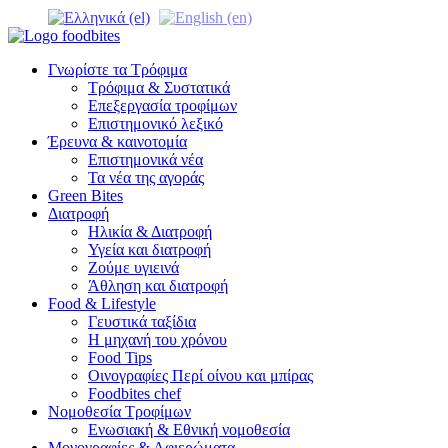
Γνωρίστε τα Τρόφιμα
Τρόφιμα & Συστατικά
Επεξεργασία τροφίμων
Επιστημονικό λεξικό
Έρευνα & καινοτομία
Επιστημονικά νέα
Τα νέα της αγοράς
Green Bites
Διατροφή
Ηλικία & Διατροφή
Υγεία και διατροφή
Ζούμε υγιεινά
Άθληση και διατροφή
Food & Lifestyle
Γευστικά ταξίδια
Η μηχανή του χρόνου
Food Tips
Οινογραφίες Περί οίνου και μπίρας
Foodbites chef
Νομοθεσία Τροφίμων
Ενωσιακή & Εθνική νομοθεσία
Μονογραφίες & Αφιερώματα