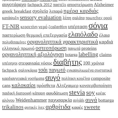
αυγοτάραχο
αποστείρωση
Alzheimer
fachpack 2012
παστέλι
ημέρα καρδιάς
σχολείο
greek breakfast
λιπαρά
sensory evaluation
λίπη
κατάψυξη
σαλάτα
πρωτεΐνες ορού
σόγια
FT-NIR
υπέρταση
νερό
κερσετίνη
ζεαξανθίνη
ελαιόλαδο
παστερίωση
θερμική επεξεργασία
έλαια
οργανοληπτικά χαρακτηριστικά
καρδιά
πολυβιταμίνες
οστεοπόρωση
ελληνικό πρωινό
proteins
παγωτά
οργανοληπτική αξιολόγηση
labelling
claims
botarga
διαβήτης
στεφανιαία νόσος
100 χρόνια
υπέρηχοι
τσάι
παγωτό
fachpack
σαλιγκάρια
ενκαψυλιωμένα συστατικά
αυγό
composite
καρδιαγγειακά νοσήματα
πολίτικη κουζίνα
καλοκαίρι
cans
πρόσθετα
Αλτζχαιμερ
κονσερβοποίηση
stevia
soy
αφυδάτωση
παιδική διατροφή
κάπαρη
κρέας
αυγά
Weidenhammer
παχυσαρκία
bottarga
αλόγου
αχλάδι
αρθρίτιδα
sweete
trikalinos
καφές
φυτικές ίνες