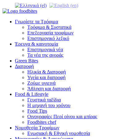
Γνωρίστε τα Τρόφιμα
Τρόφιμα & Συστατικά
Επεξεργασία τροφίμων
Επιστημονικό λεξικό
Έρευνα & καινοτομία
Επιστημονικά νέα
Τα νέα της αγοράς
Green Bites
Διατροφή
Ηλικία & Διατροφή
Υγεία και διατροφή
Ζούμε υγιεινά
Άθληση και διατροφή
Food & Lifestyle
Γευστικά ταξίδια
Η μηχανή του χρόνου
Food Tips
Οινογραφίες Περί οίνου και μπίρας
Foodbites chef
Νομοθεσία Τροφίμων
Ενωσιακή & Εθνική νομοθεσία
Μονογραφίες & Αφιερώματα