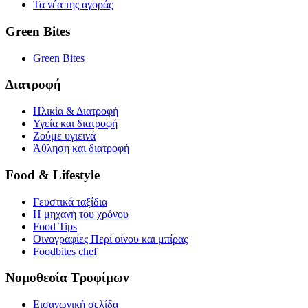
Τα νέα της αγοράς
Green Bites
Green Bites
Διατροφή
Ηλικία & Διατροφή
Υγεία και διατροφή
Ζούμε υγιεινά
Άθληση και διατροφή
Food & Lifestyle
Γευστικά ταξίδια
Η μηχανή του χρόνου
Food Tips
Οινογραφίες Περί οίνου και μπίρας
Foodbites chef
Νομοθεσία Τροφίμων
Εισαγωγική σελίδα