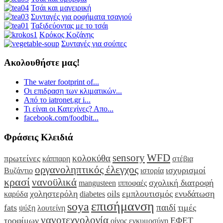
Τσάι και μαγειρική
Συνταγές για ροφήματα τσαγιού
Ταξιδεύοντας με το τσάι
Κρόκος Κοζάνης
Συνταγές για σούπες
Ακολουθήστε μας!
The water footprint of...
Οι επιδραση των κλιματικών...
Από το iatronet.gr i...
Τι είναι οι Κατεχίνες? Απο...
facebook.com/foodbit...
Φράσεις Κλειδιά
sensory
WFD
κολοκύθα
πρωτείνες
κάππαρη
στέβια
οργανοληπτικός έλεγχος
ισχυρισμοί
Βυζάντιο
ιστορία
κρασί
νανοϋλικά
σχολική διατροφή
mangusteen
ιπποφαές
χοληστερόλη
oils
εμπλουτισμός
ενυδάτωση
καρύδα
diabetes
επισήμανση
soya
παιδί
fats
τιμές
ψύξη
λουτείνη
νανοτεχνολογία
τροφίμων
ΕΦΕΤ
οίνος
εγκυμοσύνη