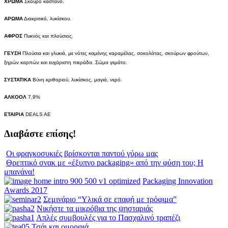
ΧΡΩΜΑ
Σκούρο καστανό.
ΑΡΩΜΑ
Διακριτικό, λυκίσκου.
ΑΦΡΟΣ
Πυκνός και πλούσιος.
ΓΕΥΣΗ
Πλούσια και γλυκιά, με νότες καμένης καραμέλας, σοκολάτας, σκούρων φρούτων,
ξηρών καρπών και ευχάριστη πικράδα. Σώμα γεμάτο.
ΣΥΣΤΑΤΙΚΑ
Βύνη κριθαριού, λυκίσκος, μαγιά, νερό.
ΑΛΚΟΟΛ
7
,
9
%
ΕΤΑΙΡΙΑ
DEALS AE
Διαβάστε επίσης!
Οι φραγκοσυκιές βρίσκονται παντού γύρω μας
Θρεπτικό σνακ με «έξυπνο packaging» από την φύση του; Η
μπανάνα!
Packaging Innovation
Awards 2017
Σεμινάριο “Υλικά σε επαφή με τρόφιμα”
Νικήστε τα μικρόβια της ψησταριάς
Απλές συμβουλές για το Πασχαλινό τραπέζι
Τσάι και ομορφιά