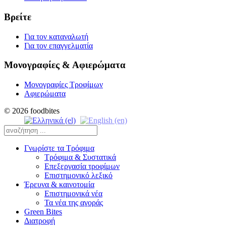
Βρείτε
Για τον καταναλωτή
Για τον επαγγελματία
Μονογραφίες & Αφιερώματα
Μονογραφίες Τροφίμων
Αφιερώματα
© 2026 foodbites
Γνωρίστε τα Τρόφιμα
Τρόφιμα & Συστατικά
Επεξεργασία τροφίμων
Επιστημονικό λεξικό
Έρευνα & καινοτομία
Επιστημονικά νέα
Τα νέα της αγοράς
Green Bites
Διατροφή