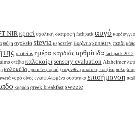
αυγό
κρασί
FT-NIR
σχολική διατροφή
fachpack
καρδιαγγει
stevia
sensory
σχολείο
παιδί
α
ψύξη
κερσετίνη
Βυζάντιο
κάπ
ήτης
αρθρίτιδα
ημέρα καρδιάς
proteins
fachpack 2012
καλοκαίρι
sensory evaluation
laims
Alzheimer
λιπ
στέβια
κολοκύθα
ξη
πρωτεΐνες ορού
ζεαξανθίνη
πολίτικη κουζίνα
πολυβιταμ
επισήμανση
νερό
αγωτά
οίνος
ενκαψυλιωμένα συστατικά
παι
λαδο
sweete
greek breakfast
καρύδα