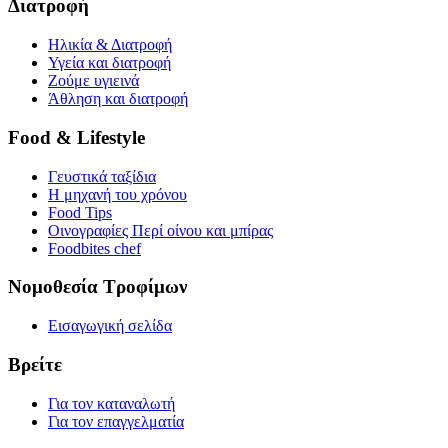
Διατροφή
Ηλικία & Διατροφή
Υγεία και διατροφή
Ζούμε υγιεινά
Άθληση και διατροφή
Food & Lifestyle
Γευστικά ταξίδια
Η μηχανή του χρόνου
Food Tips
Οινογραφίες Περί οίνου και μπίρας
Foodbites chef
Νομοθεσία Τροφίμων
Εισαγωγική σελίδα
Βρείτε
Για τον καταναλωτή
Για τον επαγγελματία