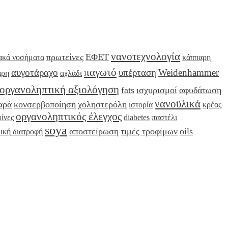
νανοτεχνολογία
πρωτείνες
ΕΦΕΤ
ακά νοσήματα
κάππαρη
παγωτό
αυγοτάραχο
υπέρταση
Weidenhammer
αρη
αχλάδι
οργανοληπτική αξιολόγηση
fats
ισχυρισμοί
αφυδάτωση
νανοϋλικά
αρά
κονσερβοποίηση
χοληστερόλη
ιστορία
κρέας
οργανοληπτικός έλεγχος
ίνες
diabetes
παστέλι
soya
αποστείρωση
τιμές τροφίμων
oils
δική διατροφή