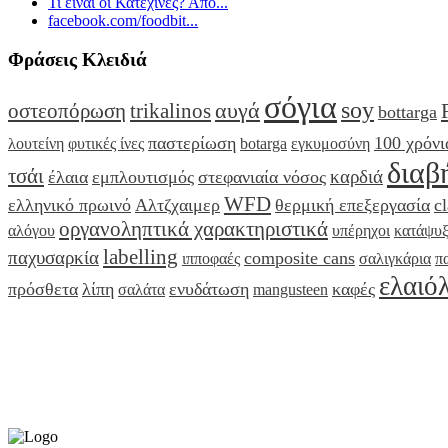
Τι είναι οι Κατεχίνες? Απο...
facebook.com/foodbit...
Φράσεις Κλειδιά
σόγια
soy
αυγά
οστεοπόρωση
trikalinos
bottarga
παστερίωση
100 χρόνι
λουτείνη
φυτικές ίνες
botarga
εγκυμοσύνη
διαβ
τσάι
καρδιά
έλαια
εμπλουτισμός
στεφανιαία νόσος
WFD
ελληνικό πρωινό
Αλτζχαιμερ
θερμική επεξεργασία
c
οργανοληπτικά χαρακτηριστικά
αλόγου
υπέρηχοι
κατάψυ
labelling
παχυσαρκία
composite cans
ιπποφαές
σαλιγκάρια
π
ελαιό
πρόσθετα
λίπη
ενυδάτωση
καφές
σαλάτα
mangusteen