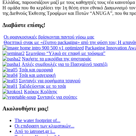
Ελλάδας, παρουσιάζουν μαζί με τους καθηγητές τους νέα καινοτόμα 
Η ομάδα που θα κερδίσει την 1η θέση στον εθνικό Διαγωνισμό τον
της Διεθνούς Έκθεσης Τροφίμων και Ποτών “ANUGA”, που θα πραγ
Διαβάστε επίσης!
Οι φραγκοσυκιές βρίσκονται παντού γύρω μας
Θρεπτικό σνακ με «έξυπνο packaging» από την φύση του; Η μπανά
Packaging Innovation Aw
Σεμινάριο “Υλικά σε επαφή με τρόφιμα”
Νικήστε τα μικρόβια της ψησταριάς
Απλές συμβουλές για το Πασχαλινό τραπέζι
Τσάι και ομορφιά
Τσάι και μαγειρική
Συνταγές για ροφήματα τσαγιού
Ταξιδεύοντας με το τσάι
Κρόκος Κοζάνης
Συνταγές για σούπες
Ακολουθήστε μας!
The water footprint of...
Οι επιδραση των κλιματικών...
Από το iatronet.gr i...