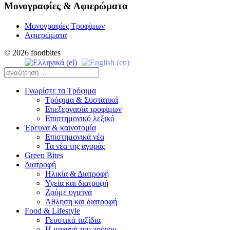
Μονογραφίες & Αφιερώματα
Μονογραφίες Τροφίμων
Αφιερώματα
© 2026 foodbites
Γνωρίστε τα Τρόφιμα
Τρόφιμα & Συστατικά
Επεξεργασία τροφίμων
Επιστημονικό λεξικό
Έρευνα & καινοτομία
Επιστημονικά νέα
Τα νέα της αγοράς
Green Bites
Διατροφή
Ηλικία & Διατροφή
Υγεία και διατροφή
Ζούμε υγιεινά
Άθληση και διατροφή
Food & Lifestyle
Γευστικά ταξίδια
Η μηχανή του χρόνου