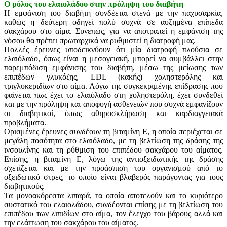
Ο ρόλος του ελαιολάδου στην πρόληψη του διαβήτη
Η εμφάνιση του διαβήτη συνδέεται στενά με την παχυσαρκία,
καθώς η δεύτερη οδηγεί πολύ συχνά σε αυξημένα επίπεδα
σακχάρου στο αίμα. Συνεπώς, για να αποτραπεί η εμφάνιση της
νόσου θα πρέπει πρωταρχικά να ρυθμιστεί η διατροφή μας.
Πολλές έρευνες υποδεικνύουν ότι μία διατροφή πλούσια σε
ελαιόλαδο, όπως είναι η μεσογειακή, μπορεί να συμβάλλει στην
παρεμπόδιση εμφάνισης του διαβήτη, μέσω της μείωσης των
επιπέδων γλυκόζης, LDL (κακής) χοληστερόλης και
τριγλυκεριδίων στο αίμα. Λόγω της συγκεκριμένης επίδρασης που
φαίνεται πως έχει το ελαιόλαδο στη χοληστερόλη, έχει συνδεθεί
και με την πρόληψη και αποφυγή ασθενειών που συχνά εμφανίζουν
οι διαβητικοί, όπως αθηροσκλήρωση και καρδιαγγειακά
προβλήματα.
Ορισμένες έρευνες συνδέουν τη βιταμίνη Ε, η οποία περιέχεται σε
μεγάλη ποσότητα στο ελαιόλαδο, με τη βελτίωση της δράσης της
ινσουλίνης και τη ρύθμιση του επιπέδου σακχάρου του αίματος.
Επίσης, η βιταμίνη Ε, λόγω της αντιοξειδωτικής της δράσης
σχετίζεται και με την προάσπιση του οργανισμού από το
οξειδωτικό στρες, το οποίο είναι βλαβερός παράγοντας για τους
διαβητικούς.
Τα μονοακόρεστα λιπαρά, τα οποία αποτελούν και το κυριότερο
συστατικό του ελαιολάδου, συνδέονται επίσης με τη βελτίωση του
επιπέδου των λιπιδίων στο αίμα, τον έλεγχο του βάρους αλλά και
την ελάττωση του σακχάρου του αίματος.