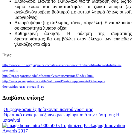
Ελαιόλαδο. Βάλτε το ελαιόλαδο για τη διατροφή σας, ως το
κύριο έλαιο και αντικαταστήστε τα ζωικά λιπαρά (πχ
αγελαδινό/πρόβειο βούτυρο) με φυτικά λιπαρά (όπως οι soft
μαργαρίνες)
Λιπαρά ψάρια (πχ σολωμός, τόνος, σαρδέλα). Είναι πλούσια
σε απαραίτητα λιπαρά οξέα.
Καθημερινή άσκηση. Η αύξηση της σωματικής
δραστηριότητας θα συμβάλλει στον έλεγχο των επιπέδων
γλυκόζης στο αίμα
Πηγές:
http://www.eufic.org/page/el/show/latest-science-news/fftid/benefits-olive-oil-diabetes-
prevention/
http://lpi.oregonstate.edu/infocenter/vitamins/vitaminE/index.html
http://www.passeportsante.net/fr/Solutions/PlantesSupplements/Fiche.aspx?
doc=acides_gras_omega-9_ps
Διαβάστε επίσης!
Οι φραγκοσυκιές βρίσκονται παντού γύρω μας
Θρεπτικό σνακ με «έξυπνο packaging» από την φύση του; Η
μπανάνα!
Packaging Innovation
Awards 2017