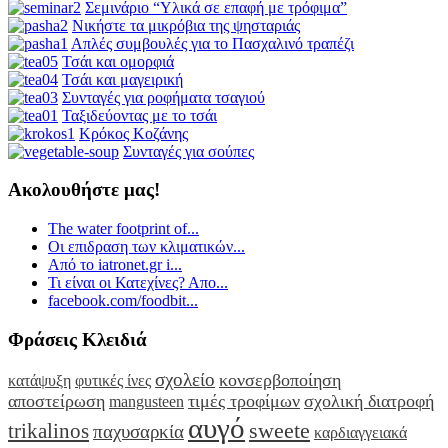
Σεμινάριο “Υλικά σε επαφή με τρόφιμα”
Νικήστε τα μικρόβια της ψησταριάς
Απλές συμβουλές για το Πασχαλινό τραπέζι
Τσάι και ομορφιά
Τσάι και μαγειρική
Συνταγές για ροφήματα τσαγιού
Ταξιδεύοντας με το τσάι
Κρόκος Κοζάνης
Συνταγές για σούπες
Ακολουθήστε μας!
The water footprint of...
Οι επιδραση των κλιματικών...
Από το iatronet.gr i...
Τι είναι οι Κατεχίνες? Απο...
facebook.com/foodbit...
Φράσεις Κλειδιά
σχολείο
κονσερβοποίηση
κατάψυξη
φυτικές ίνες
αποστείρωση
τιμές τροφίμων
σχολική διατροφή
mangusteen
αυγό
sweete
trikalinos
παχυσαρκία
καρδιαγγειακά