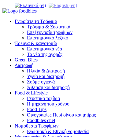
Γνωρίστε τα Τρόφιμα
Τρόφιμα & Συστατικά
Επεξεργασία τροφίμων
Επιστημονικό λεξικό
Έρευνα & καινοτομία
Επιστημονικά νέα
Τα νέα της αγοράς
Green Bites
Διατροφή
Ηλικία & Διατροφή
Υγεία και διατροφή
Ζούμε υγιεινά
Άθληση και διατροφή
Food & Lifestyle
Γευστικά ταξίδια
Η μηχανή του χρόνου
Food Tips
Οινογραφίες Περί οίνου και μπίρας
Foodbites chef
Νομοθεσία Τροφίμων
Ενωσιακή & Εθνική νομοθεσία
Μονογραφίες & Αφιερώματα