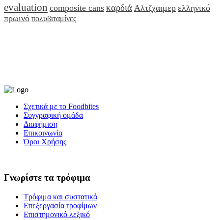
evaluation
καρδιά
composite cans
Αλτζχαιμερ
ελληνικό
πρωινό
πολυβιταμίνες
Σχετικά με το Foodbites
Συγγραφική ομάδα
Διαφήμιση
Επικοινωνία
Όροι Χρήσης
Γνωρίστε τα τρόφιμα
Τρόφιμα και συστατικά
Επεξεργασία τροφίμων
Επιστημονικό λεξικό