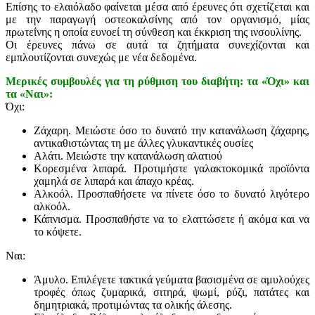
Επίσης το ελαιόλαδο φαίνεται μέσα από έρευνες ότι σχετίζεται και
με την παραγωγή οστεοκαλσίνης από τον οργανισμό, μίας
πρωτεΐνης η οποία ευνοεί τη σύνθεση και έκκριση της ινσουλίνης.
Οι έρευνες πάνω σε αυτά τα ζητήματα συνεχίζονται και
εμπλουτίζονται συνεχώς με νέα δεδομένα.
Μερικές συμβουλές για τη ρύθμιση του διαβήτη: τα «Όχι» και
τα «Ναι»:
Όχι:
Ζάχαρη. Μειώστε όσο το δυνατό την κατανάλωση ζάχαρης,
αντικαθιστώντας τη με άλλες γλυκαντικές ουσίες
Αλάτι. Μειώστε την κατανάλωση αλατιού
Κορεσμένα λιπαρά. Προτιμήστε γαλακτοκομικά προϊόντα
χαμηλά σε λιπαρά και άπαχο κρέας.
Αλκοόλ. Προσπαθήσετε να πίνετε όσο το δυνατό λιγότερο
αλκοόλ.
Κάπνισμα. Προσπαθήστε να το ελαττώσετε ή ακόμα και να
το κόψετε.
Ναι:
Άμυλο. Επιλέγετε τακτικά γεύματα βασισμένα σε αμυλούχες
τροφές όπως ζυμαρικά, σιτηρά, ψωμί, ρύζι, πατάτες και
δημητριακά, προτιμώντας τα ολικής άλεσης.