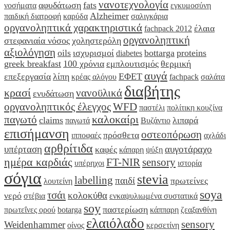
νανοτεχνολογία
αφυδάτωση
fats
νοσήματα
εγκυμοσύνη
Alzheimer
παιδική διατροφή
καρύδα
σαλιγκάρια
οργανοληπτικά χαρακτηριστικά
έλαια
fachpack 2012
οργανοληπτική
στεφανιαία νόσος
χοληστερόλη
αξιολόγηση
oils
ισχυρισμοί
bottarga
proteins
diabetes
greek breakfast
100 χρόνια
εμπλουτισμός
θερμική
αυγά
επεξεργασία
λίπη
ΕΦΕΤ
κρέας αλόγου
fachpack
σαλάτα
διαβήτης
κρασί
νανοϋλικά
ενυδάτωση
οργανοληπτικός έλεγχος
WFD
παστέλι
πολίτικη κουζίνα
καλοκαίρι
παγωτό
claims
λιπαρά
παγωτά
Βυζάντιο
επισήμανση
οστεοπόρωση
πρόσθετα
ιπποφαές
αχλάδι
αρθρίτιδα
υπέρταση
αυγοτάραχο
καφές
κάπαρη
ψύξη
ημέρα καρδιάς
FT-NIR
sensory
υπέρηχοι
ιστορία
σόγια
stevia
labelling
παιδί
πρωτείνες
λουτείνη
soya
τσάι
κολοκύθα
νερό
στέβια
ενκαψυλιωμένα συστατικά
soy
παστερίωση
πρωτεΐνες ορού
botarga
κάππαρη
ζεαξανθίνη
ελαιόλαδο
sensory
Weidenhammer
οίνος
κερσετίνη