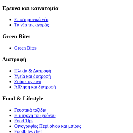
Ερευνα και καινοτομία
Επιστημονικά νέα
Τα νέα της αγοράς
Green Bites
Green Bites
Διατροφή
Ηλικία & Διατροφή
Υγεία και διατροφή
Ζούμε υγιεινά
Άθληση και διατροφή
Food & Lifestyle
Γευστικά ταξίδια
Η μηχανή του χρόνου
Food Tips
Οινογραφίες Περί οίνου και μπίρας
Foodbites chef