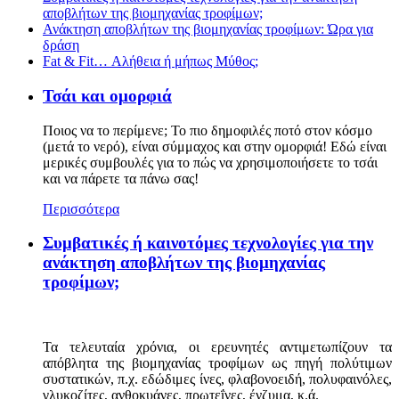
αποβλήτων της βιομηχανίας τροφίμων;
Ανάκτηση αποβλήτων της βιομηχανίας τροφίμων: Ώρα για
δράση
Fat & Fit… Αλήθεια ή μήπως Μύθος;
Τσάι και ομορφιά
Ποιος να το περίμενε; Το πιο δημοφιλές ποτό στον κόσμο
(μετά το νερό), είναι σύμμαχος και στην ομορφιά! Εδώ είναι
μερικές συμβουλές για το πώς να χρησιμοποιήσετε το τσάι
και να πάρετε τα πάνω σας!
Περισσότερα
Συμβατικές ή καινοτόμες τεχνολογίες για την
ανάκτηση αποβλήτων της βιομηχανίας
τροφίμων;
Τα τελευταία χρόνια, οι ερευνητές αντιμετωπίζουν τα
απόβλητα της βιομηχανίας τροφίμων ως πηγή πολύτιμων
συστατικών, π.χ. εδώδιμες ίνες, φλαβονοειδή, πολυφαινόλες,
γλυκοζίτες, ανθοκυάνες, πρωτεΐνες, ένζυμα, κ.ά.