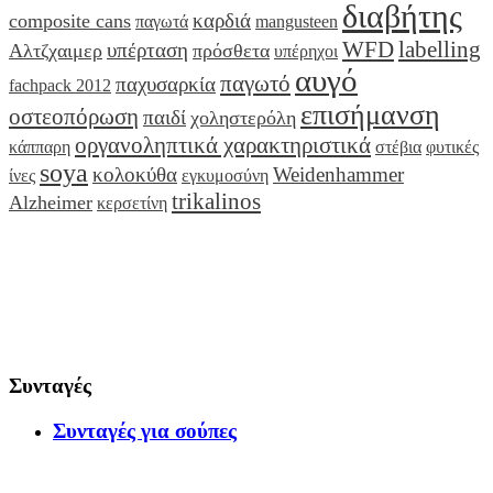
διαβήτης
καρδιά
composite cans
παγωτά
mangusteen
WFD
labelling
υπέρταση
Αλτζχαιμερ
πρόσθετα
υπέρηχοι
αυγό
παγωτό
παχυσαρκία
fachpack 2012
επισήμανση
οστεοπόρωση
παιδί
χοληστερόλη
οργανοληπτικά χαρακτηριστικά
κάππαρη
στέβια
φυτικές
soya
κολοκύθα
Weidenhammer
ίνες
εγκυμοσύνη
trikalinos
Alzheimer
κερσετίνη
Συνταγές
Συνταγές για σούπες