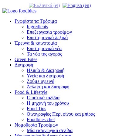
Γνωρίστε τα Τρόφιμα
Ingredients
Επεξεργασία τροφίμων
Επιστημονικό λεξικό
Έρευνα & καινοτομία
Επιστημονικά νέα
Τα νέα της αγοράς
Green Bites
Διατροφή
Ηλικία & Διατροφή
Υγεία και διατροφή
Ζούμε υγιεινά
Άθληση και διατροφή
Food & Lifestyle
Γευστικά ταξίδια
Η μηχανή του χρόνου
Food Tips
Οινογραφίες Περί οίνου και μπίρας
Foodbites chef
Νομοθεσία Τροφίμων
Μία εισαγωγική σελίδα
Μονογραφίες & Αφιερώματα