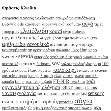
Φράσεις Κλειδιά
στεφανιαία νόσος
ενυδάτωση
αφυδάτωση
σαλιγκάρια
αυγά
oils
τιμές
Βυζάντιο
κατάψυξη
καρδιαγγειακά νοσήματα
ελαιόλαδο
κρασί
τροφίμων
οίνος
diabetes
οργανοληπτικός έλεγχος
bottarga
πολίτικη κουζίνα
αρθρίτιδα
νανοϋλικά
αυγοτάραχο
ισχυρισμοί
κονσερβοποίηση
λίπη
νερό
κρέας αλόγου
πολυβιταμίνες
stevia
sweete
σχολική διατροφή
ιπποφαές
ενκαψυλιωμένα
soy
sensory
100
συστατικά
fachpack
σαλάτα
παιδική διατροφή
καλοκαίρι
χρόνια
έλαια
ιστορία
λουτείνη
ζεαξανθίνη
κάπαρη
λιπαρά
ελληνικό πρωινό
πρωτεΐνες ορού
botarga
παστέλι
FT-NIR
τσάι
σχολείο
fats
πρωτείνες
καρύδα
αχλάδι
οργανοληπτική αξιολόγηση
ΕΦΕΤ
καφές
claims
νανοτεχνολογία
sensory
παστερίωση
greek breakfast
σόγια
ημέρα καρδιάς
evaluation
proteins
εμπλουτισμός
θερμική επεξεργασία
αποστείρωση
ψύξη