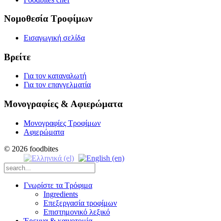
Νομοθεσία Τροφίμων
Εισαγωγική σελίδα
Βρείτε
Για τον καταναλωτή
Για τον επαγγελματία
Μονογραφίες & Αφιερώματα
Μονογραφίες Τροφίμων
Αφιερώματα
© 2026 foodbites
Γνωρίστε τα Τρόφιμα
Ingredients
Επεξεργασία τροφίμων
Επιστημονικό λεξικό
Έρευνα & καινοτομία