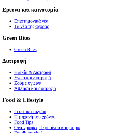
Ερευνα και καινοτομία
Επιστημονικά νέα
Τα νέα της αγοράς
Green Bites
Green Bites
Διατροφή
Ηλικία & Διατροφή
Υγεία και διατροφή
Ζούμε υγιεινά
Άθληση και διατροφή
Food & Lifestyle
Γευστικά ταξίδια
Η μηχανή του χρόνου
Food Tips
Οινογραφίες Περί οίνου και μπίρας
Foodbites chef