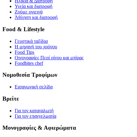
Ηλικία & Διατροφή
Υγεία και διατροφή
Ζούμε υγιεινά
Άθληση και διατροφή
Food & Lifestyle
Γευστικά ταξίδια
Η μηχανή του χρόνου
Food Tips
Οινογραφίες Περί οίνου και μπίρας
Foodbites chef
Νομοθεσία Τροφίμων
Εισαγωγική σελίδα
Βρείτε
Για τον καταναλωτή
Για τον επαγγελματία
Μονογραφίες & Αφιερώματα