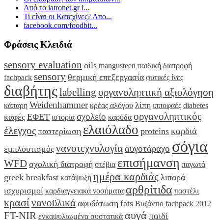
Από το iatronet.gr i...
Τι είναι οι Κατεχίνες? Απο...
facebook.com/foodbit...
Φράσεις Κλειδιά
sensory evaluation
oils
mangusteen
παιδική διατροφή
sensory
θερμική επεξεργασία
fachpack
φυτικές ίνες
διαβήτης
labelling
οργανοληπτική αξιολόγηση
Weidenhammer
λίπη
κάπαρη
κρέας αλόγου
ιπποφαές
diabetes
οργανοληπτικός
σχολείο
καφές
ΕΦΕΤ
ιστορία
καρύδα
ελαιόλαδο
έλεγχος
καρδιά
παστερίωση
proteins
σόγια
νανοτεχνολογία
αυγοτάραχο
εμπλουτισμός
επισήμανση
WFD
σχολική διατροφή
στέβια
παγωτά
ημέρα καρδιάς
greek breakfast
λιπαρά
κατάψυξη
αρθρίτιδα
ισχυρισμοί
καρδιαγγειακά νοσήματα
παστέλι
κρασί
νανοϋλικά
αφυδάτωση
fats
Βυζάντιο
fachpack 2012
αυγά
FT-NIR
παιδί
ενκαψυλιωμένα συστατικά