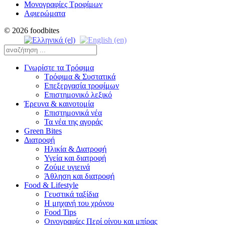
Μονογραφίες Τροφίμων
Αφιερώματα
© 2026 foodbites
Γνωρίστε τα Τρόφιμα
Τρόφιμα & Συστατικά
Επεξεργασία τροφίμων
Επιστημονικό λεξικό
Έρευνα & καινοτομία
Επιστημονικά νέα
Τα νέα της αγοράς
Green Bites
Διατροφή
Ηλικία & Διατροφή
Υγεία και διατροφή
Ζούμε υγιεινά
Άθληση και διατροφή
Food & Lifestyle
Γευστικά ταξίδια
Η μηχανή του χρόνου
Food Tips
Οινογραφίες Περί οίνου και μπίρας