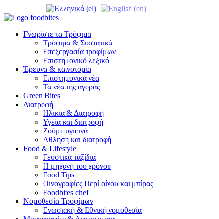
Γνωρίστε τα Τρόφιμα
Τρόφιμα & Συστατικά
Επεξεργασία τροφίμων
Επιστημονικό λεξικό
Έρευνα & καινοτομία
Επιστημονικά νέα
Τα νέα της αγοράς
Green Bites
Διατροφή
Ηλικία & Διατροφή
Υγεία και διατροφή
Ζούμε υγιεινά
Άθληση και διατροφή
Food & Lifestyle
Γευστικά ταξίδια
Η μηχανή του χρόνου
Food Tips
Οινογραφίες Περί οίνου και μπίρας
Foodbites chef
Νομοθεσία Τροφίμων
Ενωσιακή & Εθνική νομοθεσία
Μονογραφίες & Αφιερώματα