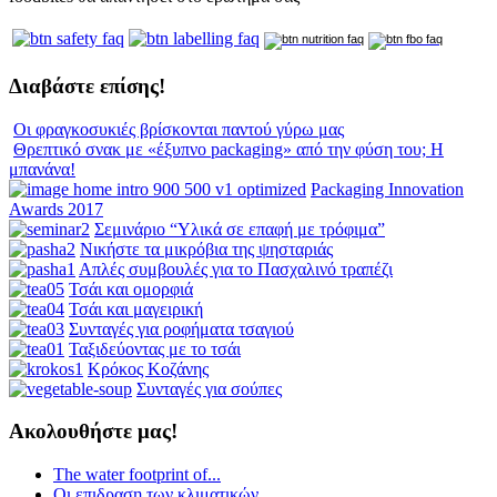
Διαβάστε επίσης!
Οι φραγκοσυκιές βρίσκονται παντού γύρω μας
Θρεπτικό σνακ με «έξυπνο packaging» από την φύση του; Η
μπανάνα!
Packaging Innovation
Awards 2017
Σεμινάριο “Υλικά σε επαφή με τρόφιμα”
Νικήστε τα μικρόβια της ψησταριάς
Απλές συμβουλές για το Πασχαλινό τραπέζι
Τσάι και ομορφιά
Τσάι και μαγειρική
Συνταγές για ροφήματα τσαγιού
Ταξιδεύοντας με το τσάι
Κρόκος Κοζάνης
Συνταγές για σούπες
Ακολουθήστε μας!
The water footprint of...
Οι επιδραση των κλιματικών...