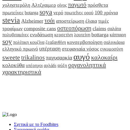
παγωτό
χοληστερόλη
Αλτζχαιμερ
πρόσθετα
οίνος
soya
πρωτείνες
νερό
100 χρόνια
botarga
πρωτεΐνες ορού
stevia
τσάι
Alzheimer
αποστείρωση
έλαια
τιμές
οστεοπόρωση
τροφίμων
composite cans
claims
σαλάτα
ενυδάτωση
bottarga
πολυβιταμίνες
κερσετίνη
λουτείνη
κάππαρη
soy
κονσερβοποίηση
πολίτικη κουζίνα
ζεαξανθίνη
σαλιγκάρια
υπέρταση
ελληνικό πρωινό
στεφανιαία νόσος
εγκυμοσύνη
αυγό
sweete
καλοκαίρι
trikalinos
παχυσαρκία
οργανοληπτικά
κολοκύθα
υπέρηχοι
αχλάδι
ψύξη
χαρακτηριστικά
Σχετικά με το Foodbites
Συγγραφική ομάδα