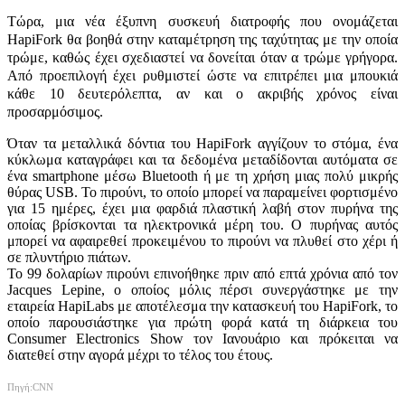
Τώρα, μια νέα έξυπνη συσκευή διατροφής που ονομάζεται
HapiFork θα βοηθά στην καταμέτρηση της ταχύτητας με την οποία
τρώμε, καθώς έχει σχεδιαστεί να δονείται όταν α τρώμε γρήγορα.
Από προεπιλογή έχει ρυθμιστεί ώστε να επιτρέπει μια μπουκιά
κάθε 10 δευτερόλεπτα, αν και ο ακριβής χρόνος είναι
προσαρμόσιμος.
Όταν τα μεταλλικά δόντια του HapiFork αγγίζουν το στόμα, ένα
κύκλωμα καταγράφει και τα δεδομένα μεταδίδονται αυτόματα σε
ένα smartphone μέσω Bluetooth ή με τη χρήση μιας πολύ μικρής
θύρας USB. Το πιρούνι, το οποίο μπορεί να παραμείνει φορτισμένο
για 15 ημέρες, έχει μια φαρδιά πλαστική λαβή στον πυρήνα της
οποίας βρίσκονται τα ηλεκτρονικά μέρη του. Ο πυρήνας αυτός
μπορεί να αφαιρεθεί προκειμένου το πιρούνι να πλυθεί στο χέρι ή
σε πλυντήριο πιάτων.
Το 99 δολαρίων πιρούνι επινοήθηκε πριν από επτά χρόνια από τον
Jacques Lepine, ο οποίος μόλις πέρσι συνεργάστηκε με την
εταιρεία HapiLabs με αποτέλεσμα την κατασκευή του HapiFork, το
οποίο παρουσιάστηκε για πρώτη φορά κατά τη διάρκεια του
Consumer Electronics Show τον Ιανουάριο και πρόκειται να
διατεθεί στην αγορά μέχρι το τέλος του έτους.
Πηγή:CNN