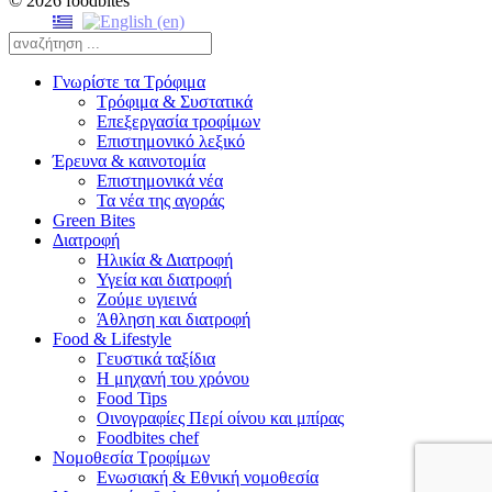
© 2026 foodbites
Γνωρίστε τα Τρόφιμα
Τρόφιμα & Συστατικά
Επεξεργασία τροφίμων
Επιστημονικό λεξικό
Έρευνα & καινοτομία
Επιστημονικά νέα
Τα νέα της αγοράς
Green Bites
Διατροφή
Ηλικία & Διατροφή
Υγεία και διατροφή
Ζούμε υγιεινά
Άθληση και διατροφή
Food & Lifestyle
Γευστικά ταξίδια
Η μηχανή του χρόνου
Food Tips
Οινογραφίες Περί οίνου και μπίρας
Foodbites chef
Νομοθεσία Τροφίμων
Ενωσιακή & Εθνική νομοθεσία