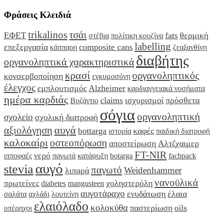
Φράσεις Κλειδιά
trikalinos
τσάι
ΕΦΕΤ
fats
θερμική
στέβια
πολίτικη κουζίνα
labelling
επεξεργασία
composite cans
κάππαρη
ζεαξανθίνη
διαβήτης
οργανοληπτικά χαρακτηριστικά
κρασί
οργανοληπτικός
κονσερβοποίηση
εγκυμοσύνη
έλεγχος
εμπλουτισμός
Alzheimer
καρδιαγγειακά νοσήματα
ημέρα καρδιάς
claims
ισχυρισμοί
πρόσθετα
Βυζάντιο
σόγια
οργανοληπτική
σχολείο
σχολική διατροφή
αυγά
αξιολόγηση
bottarga
καφές
ιστορία
παιδική διατροφή
καλοκαίρι
οστεοπόρωση
αποστείρωση
Αλτζχαιμερ
FT-NIR
νερό
ιπποφαές
παγωτά
κατάψυξη
botarga
fachpack
αυγό
stevia
παγωτό
Weidenhammer
λιπαρά
νανοϋλικά
πρωτείνες
χοληστερόλη
diabetes
mangusteen
αυγοτάραχο
ενυδάτωση
έλαια
σαλάτα
αχλάδι
λουτείνη
ελαιόλαδο
κολοκύθα
παστερίωση
oils
υπέρηχοι