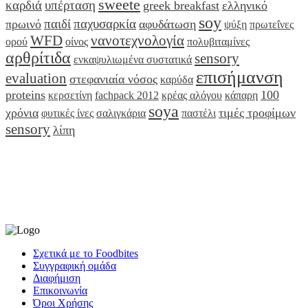
sweete
καρδιά
υπέρταση
greek breakfast
ελληνικό
soy
παιδί
παχυσαρκία
πρωινό
αφυδάτωση
ψύξη
πρωτεΐνες
WFD
νανοτεχνολογία
ορού
οίνος
πολυβιταμίνες
αρθρίτιδα
sensory
ενκαψυλιωμένα συστατικά
επισήμανση
evaluation
στεφανιαία νόσος
καρύδα
proteins
100
κερσετίνη
fachpack 2012
κρέας αλόγου
κάπαρη
soya
χρόνια
τιμές τροφίμων
φυτικές ίνες
σαλιγκάρια
παστέλι
sensory
λίπη
Σχετικά με το Foodbites
Συγγραφική ομάδα
Διαφήμιση
Επικοινωνία
Όροι Χρήσης