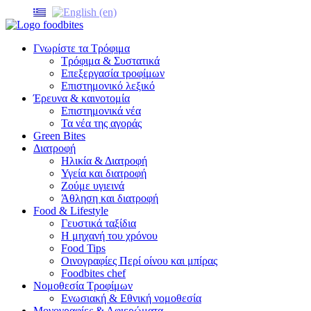
Γνωρίστε τα Τρόφιμα
Τρόφιμα & Συστατικά
Επεξεργασία τροφίμων
Επιστημονικό λεξικό
Έρευνα & καινοτομία
Επιστημονικά νέα
Τα νέα της αγοράς
Green Bites
Διατροφή
Ηλικία & Διατροφή
Υγεία και διατροφή
Ζούμε υγιεινά
Άθληση και διατροφή
Food & Lifestyle
Γευστικά ταξίδια
Η μηχανή του χρόνου
Food Tips
Οινογραφίες Περί οίνου και μπίρας
Foodbites chef
Νομοθεσία Τροφίμων
Ενωσιακή & Εθνική νομοθεσία
Μονογραφίες & Αφιερώματα