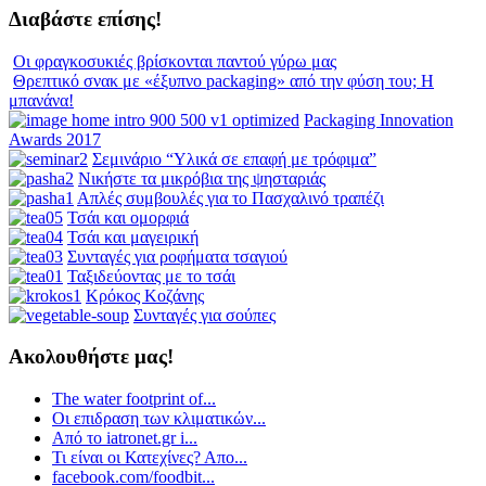
Διαβάστε επίσης!
Οι φραγκοσυκιές βρίσκονται παντού γύρω μας
Θρεπτικό σνακ με «έξυπνο packaging» από την φύση του; Η
μπανάνα!
Packaging Innovation
Awards 2017
Σεμινάριο “Υλικά σε επαφή με τρόφιμα”
Νικήστε τα μικρόβια της ψησταριάς
Απλές συμβουλές για το Πασχαλινό τραπέζι
Τσάι και ομορφιά
Τσάι και μαγειρική
Συνταγές για ροφήματα τσαγιού
Ταξιδεύοντας με το τσάι
Κρόκος Κοζάνης
Συνταγές για σούπες
Ακολουθήστε μας!
The water footprint of...
Οι επιδραση των κλιματικών...
Από το iatronet.gr i...
Τι είναι οι Κατεχίνες? Απο...
facebook.com/foodbit...