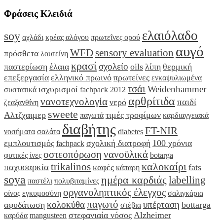
Φράσεις Κλειδιά
ελαιόλαδο
soy
αχλάδι
κρέας αλόγου
πρωτεΐνες ορού
αυγό
WFD
sensory evaluation
πρόσθετα
λουτείνη
κρασί
σχολείο
παστερίωση
έλαια
oils
λίπη
θερμική
επεξεργασία
ελληνικό πρωινό
πρωτείνες
ενκαψυλιωμένα
τσάι
Weidenhammer
ισχυρισμοί
συστατικά
fachpack 2012
αρθρίτιδα
νανοτεχνολογία
παιδί
νερό
ζεαξανθίνη
sweete
Αλτζχαιμερ
τιμές τροφίμων
παγωτά
καρδιαγγειακά
διαβήτης
FT-NIR
νοσήματα
σαλάτα
diabetes
εμπλουτισμός
σχολική διατροφή
100 χρόνια
fachpack
οστεοπόρωση
νανοϋλικά
φυτικές ίνες
botarga
καλοκαίρι
trikalinos
παχυσαρκία
καφές
fats
κάπαρη
soya
ημέρα καρδιάς
labelling
παστέλι
πολυβιταμίνες
οργανοληπτικός έλεγχος
οίνος
εγκυμοσύνη
σαλιγκάρια
παγωτό
κολοκύθα
υπέρταση
αφυδάτωση
bottarga
στέβια
στεφανιαία νόσος
Alzheimer
καρύδα
mangusteen