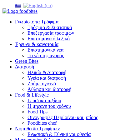
Γνωρίστε τα Τρόφιμα
Τρόφιμα & Συστατικά
Επεξεργασία τροφίμων
Επιστημονικό λεξικό
Έρευνα & καινοτομία
Επιστημονικά νέα
Τα νέα της αγοράς
Green Bites
Διατροφή
Ηλικία & Διατροφή
Υγεία και διατροφή
Ζούμε υγιεινά
Άθληση και διατροφή
Food & Lifestyle
Γευστικά ταξίδια
Η μηχανή του χρόνου
Food Tips
Οινογραφίες Περί οίνου και μπίρας
Foodbites chef
Νομοθεσία Τροφίμων
Ενωσιακή & Εθνική νομοθεσία
Μονογραφίες & Αφιερώματα