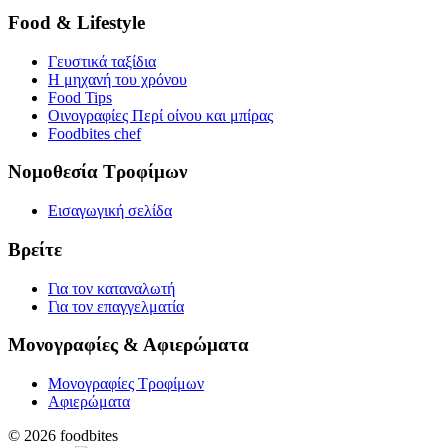
Food & Lifestyle
Γευστικά ταξίδια
Η μηχανή του χρόνου
Food Tips
Οινογραφίες Περί οίνου και μπίρας
Foodbites chef
Νομοθεσία Τροφίμων
Εισαγωγική σελίδα
Βρείτε
Για τον καταναλωτή
Για τον επαγγελματία
Μονογραφίες & Αφιερώματα
Μονογραφίες Τροφίμων
Αφιερώματα
© 2026 foodbites