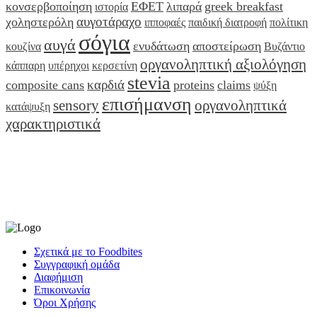
κονσερβοποίηση
ΕΦΕΤ
λιπαρά
greek breakfast
ιστορία
αυγοτάραχο
χοληστερόλη
ιπποφαές
παιδική διατροφή
πολίτικη
σόγια
αυγά
ενυδάτωση
αποστείρωση
κουζίνα
Βυζάντιο
οργανοληπτική αξιολόγηση
κάππαρη
υπέρηχοι
κερσετίνη
stevia
καρδιά
composite cans
proteins
claims
ψύξη
επισήμανση
sensory
οργανοληπτικά
κατάψυξη
χαρακτηριστικά
Σχετικά με το Foodbites
Συγγραφική ομάδα
Διαφήμιση
Επικοινωνία
Όροι Χρήσης