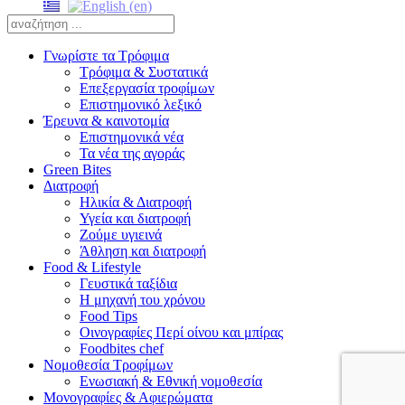
Γνωρίστε τα Τρόφιμα
Τρόφιμα & Συστατικά
Επεξεργασία τροφίμων
Επιστημονικό λεξικό
Έρευνα & καινοτομία
Επιστημονικά νέα
Τα νέα της αγοράς
Green Bites
Διατροφή
Ηλικία & Διατροφή
Υγεία και διατροφή
Ζούμε υγιεινά
Άθληση και διατροφή
Food & Lifestyle
Γευστικά ταξίδια
Η μηχανή του χρόνου
Food Tips
Οινογραφίες Περί οίνου και μπίρας
Foodbites chef
Νομοθεσία Τροφίμων
Ενωσιακή & Εθνική νομοθεσία
Μονογραφίες & Αφιερώματα