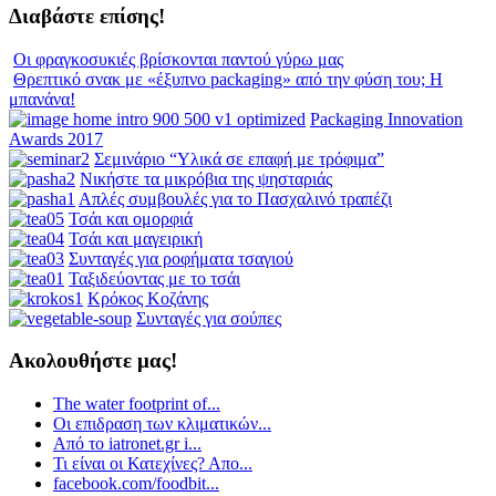
Διαβάστε επίσης!
Οι φραγκοσυκιές βρίσκονται παντού γύρω μας
Θρεπτικό σνακ με «έξυπνο packaging» από την φύση του; Η
μπανάνα!
Packaging Innovation
Awards 2017
Σεμινάριο “Υλικά σε επαφή με τρόφιμα”
Νικήστε τα μικρόβια της ψησταριάς
Απλές συμβουλές για το Πασχαλινό τραπέζι
Τσάι και ομορφιά
Τσάι και μαγειρική
Συνταγές για ροφήματα τσαγιού
Ταξιδεύοντας με το τσάι
Κρόκος Κοζάνης
Συνταγές για σούπες
Ακολουθήστε μας!
The water footprint of...
Οι επιδραση των κλιματικών...
Από το iatronet.gr i...
Τι είναι οι Κατεχίνες? Απο...
facebook.com/foodbit...