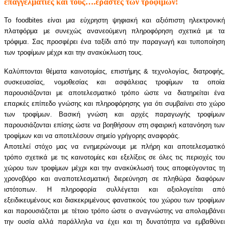
επαγγελματίες και τους….εραστές των τροφίμων!
Το foodbites είναι μια εύχρηστη ψηφιακή και αξιόπιστη ηλεκτρονική
πλατφόρμα με συνεχώς ανανεούμενη πληροφόρηση σχετικά με τα
τρόφιμα. Σας προσφέρει ένα ταξίδι από την παραγωγή και τυποποίηση
των τροφίμων μέχρι και την ανακύκλωση τους.
Καλύπτονται θέματα καινοτομίας, επιστήμης & τεχνολογίας, διατροφής,
συσκευασίας, νομοθεσίας και ασφάλειας τροφίμων τα οποία
παρουσιάζονται με αποτελεσματικό τρόπο ώστε να διατηρείται ένα
επαρκές επίπεδο γνώσης και πληροφόρησης για ότι συμβαίνει στο χώρο
των τροφίμων. Βασική γνώση και αρχές παραγωγής τροφίμων
παρουσιάζονται επίσης ώστε να βοηθήσουν στη σφαιρική κατανόηση των
τροφίμων και να αποτελέσουν σημείο γρήγορης αναφοράς.
Αποτελεί στόχο μας να ενημερώνουμε με πλήρη και αποτελεσματικό
τρόπο σχετικά με τις καινοτομίες και εξελίξεις σε όλες τις περιοχές του
χώρου των τροφίμων μέχρι και την ανακύκλωσή τους αποφεύγοντας τη
χρονοβόρο και αναποτελεσματική διερεύνηση σε πληθώρα διαφόρων
ιστότοπων. Η πληροφορία συλλέγεται και αξιολογείται από
εξειδικευμένους και διακεκριμένους φανατικούς του χώρου των τροφίμων
και παρουσιάζεται με τέτοιο τρόπο ώστε ο αναγνώστης να απολαμβάνει
την ουσία αλλά παράλληλα να έχει και τη δυνατότητα να εμβαθύνει