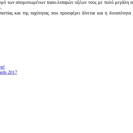
ισμό των απομονωμένων trans-λιπαρών οξέων τους με πολύ μεγάλη ακ
.
οπιστίας και της ταχύτητας που προσφέρει δίνεται και η δυνατότη
να!
ards 2017