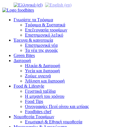
Γνωρίστε τα Τρόφιμα
Τρόφιμα & Συστατικά
Επεξεργασία τροφίμων
Επιστημονικό λεξικό
Έρευνα & καινοτομία
Επιστημονικά νέα
Τα νέα της αγοράς
Green Bites
Διατροφή
Ηλικία & Διατροφή
Υγεία και διατροφή
Ζούμε υγιεινά
Άθληση και διατροφή
Food & Lifestyle
Γευστικά ταξίδια
Η μηχανή του χρόνου
Food Tips
Οινογραφίες Περί οίνου και μπίρας
Foodbites chef
Νομοθεσία Τροφίμων
Ενωσιακή & Εθνική νομοθεσία
Μονογραφίες & Αφιερώματα