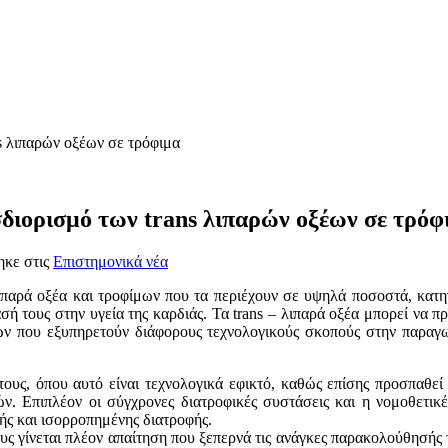
s λιπαρών οξέων σε τρόφιμα
σδιορισμό των trans λιπαρών οξέων σε τρόφ
ηκε στις
Επιστημονικά νέα
αρά οξέα και τροφίμων που τα περιέχουν σε υψηλά ποσοστά, κατηγο
ασή τους στην υγεία της καρδιάς. Τα trans – λιπαρά οξέα μπορεί ν
ών που εξυπηρετούν διάφορους τεχνολογικούς σκοπούς στην παραγω
ους, όπου αυτό είναι τεχνολογικά εφικτό, καθώς επίσης προσπαθεί ν
ν. Επιπλέον οι σύγχρονες διατροφικές συστάσεις και η νομοθετικές
νής και ισορροπημένης διατροφής.
υς γίνεται πλέον απαίτηση που ξεπερνά τις ανάγκες παρακολούθησής 