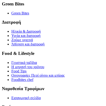
Green Bites
Green Bites
Διατροφή
Ηλικία & Διατροφή
Υγεία και διατροφή
Ζούμε υγιεινά
Άθληση και διατροφή
Food & Lifestyle
Γευστικά ταξίδια
Η μηχανή του χρόνου
Food Tips
Οινογραφίες Περί οίνου και μπίρας
Foodbites chef
Νομοθεσία Τροφίμων
Εισαγωγική σελίδα