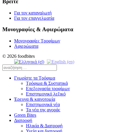
Βρείτε
Για τον καταναλωτή
Για τον επαγγελματία
Μονογραφίες & Αφιερώματα
Μονογραφίες Τροφίμων
Αφιερώματα
© 2026 foodbites
Γνωρίστε τα Τρόφιμα
Τρόφιμα & Συστατικά
Επεξεργασία τροφίμων
Επιστημονικό λεξικό
Έρευνα & καινοτομία
Επιστημονικά νέα
Τα νέα της αγοράς
Green Bites
Διατροφή
Ηλικία & Διατροφή
Υγεία και διατροφή