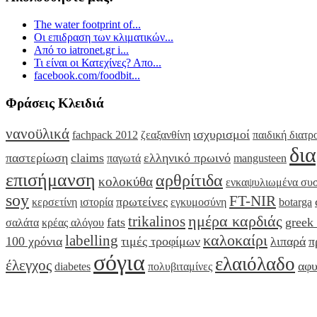
The water footprint of...
Οι επιδραση των κλιματικών...
Από το iatronet.gr i...
Τι είναι οι Κατεχίνες? Απο...
facebook.com/foodbit...
Φράσεις Κλειδιά
νανοϋλικά
ισχυρισμοί
fachpack 2012
ζεαξανθίνη
παιδική διατρ
δι
παστερίωση
claims
ελληνικό πρωινό
παγωτά
mangusteen
επισήμανση
αρθρίτιδα
κολοκύθα
ενκαψυλιωμένα συσ
soy
FT-NIR
πρωτείνες
κερσετίνη
ιστορία
εγκυμοσύνη
botarga
ημέρα καρδιάς
trikalinos
fats
greek 
σαλάτα
κρέας αλόγου
καλοκαίρι
labelling
100 χρόνια
τιμές τροφίμων
λιπαρά
π
σόγια
ελαιόλαδο
έλεγχος
αφ
diabetes
πολυβιταμίνες