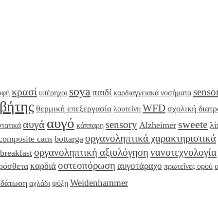
soya
κρασί
senso
παιδί
οφή
υπέρηχοι
καρδιαγγειακά νοσήματα
αβήτης
WFD
θερμική επεξεργασία
σχολική διατ
λουτείνη
αυγό
αυγά
sweete
sensory
Alzheimer
λί
τατικά
κάππαρη
οργανοληπτικά χαρακτηριστικά
composite cans
bottarga
οργανοληπτική αξιολόγηση
νανοτεχνολογία
breakfast
οστεοπόρωση
καρδιά
αυγοτάραχο
ρόσθετα
πρωτεΐνες ορού
Weidenhammer
υδάτωση
αχλάδι
ψύξη