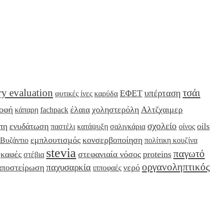
ry evaluation
τσάι
υπέρταση
ΕΦΕΤ
φυτικές ίνες
καρύδα
ροφή
έλαια
χοληστερόλη
Αλτζχαιμερ
κάπαρη
fachpack
σχολείο
πη
ενυδάτωση
oils
παστέλι
κατάψυξη
σαλιγκάρια
οίνος
εμπλουτισμός
κονσερβοποίηση
Βυζάντιο
πολίτικη κουζίνα
stevia
παγωτό
καφές
στεφανιαία νόσος
proteins
στέβια
οργανοληπτικός
παχυσαρκία
αποστείρωση
νερό
ιπποφαές