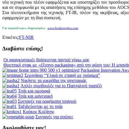
νέα τεχνική που πλέον εφαρμόζεται και υποστηρίζει τον προσδιορ
και σε συμφωνία με τις απαιτήσεις της επίσημης μεθόδου του AOCS
Στα πλεονεκτήματα της τεχνικής FT-IR, πλέον της ακρίβειας, αξι
εφαρμογών με τη ίδια συσκευή.
Για περισσότερες πληροφορίες:
www.brukeroptics.com
Ετικέτες:
FT-NIR
Διαβάστε επίσης!
Οι φραγκοσυκιές βρίσκονται παντού γύρω μας
Θρεπτικό σνακ με «έξυπνο packaging» από την φύση του; Η μπανά
Packaging Innovation Aw
Σεμινάριο “Υλικά σε επαφή με τρόφιμα”
Νικήστε τα μικρόβια της ψησταριάς
Απλές συμβουλές για το Πασχαλινό τραπέζι
Τσάι και ομορφιά
Τσάι και μαγειρική
Συνταγές για ροφήματα τσαγιού
Ταξιδεύοντας με το τσάι
Κρόκος Κοζάνης
Συνταγές για σούπες
Ακολουθήστε μας!