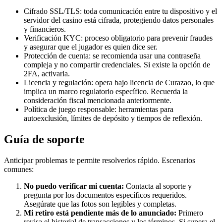
Cifrado SSL/TLS: toda comunicación entre tu dispositivo y el
servidor del casino está cifrada, protegiendo datos personales
y financieros.
Verificación KYC: proceso obligatorio para prevenir fraudes
y asegurar que el jugador es quien dice ser.
Protección de cuenta: se recomienda usar una contraseña
compleja y no compartir credenciales. Si existe la opción de
2FA, activarla.
Licencia y regulación: opera bajo licencia de Curazao, lo que
implica un marco regulatorio específico. Recuerda la
consideración fiscal mencionada anteriormente.
Política de juego responsable: herramientas para
autoexclusión, límites de depósito y tiempos de reflexión.
Guía de soporte
Anticipar problemas te permite resolverlos rápido. Escenarios
comunes:
No puedo verificar mi cuenta:
Contacta al soporte y
pregunta por los documentos específicos requeridos.
Asegúrate que las fotos son legibles y completas.
Mi retiro está pendiente más de lo anunciado:
Primero
revisa el historial de transacciones y los términos. Si supera el