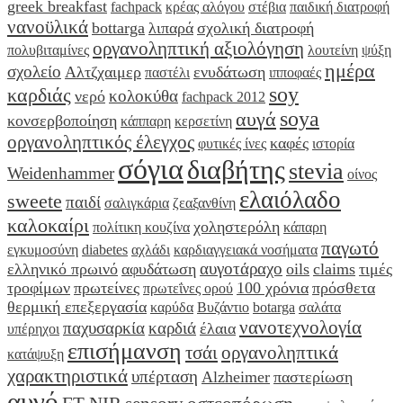
greek breakfast
fachpack
κρέας αλόγου
στέβια
παιδική διατροφή
νανοϋλικά
bottarga
λιπαρά
σχολική διατροφή
οργανοληπτική αξιολόγηση
πολυβιταμίνες
λουτείνη
ψύξη
ημέρα
σχολείο
Αλτζχαιμερ
ενυδάτωση
παστέλι
ιπποφαές
soy
καρδιάς
κολοκύθα
νερό
fachpack 2012
soya
αυγά
κονσερβοποίηση
κάππαρη
κερσετίνη
οργανοληπτικός έλεγχος
καφές
φυτικές ίνες
ιστορία
σόγια
διαβήτης
stevia
Weidenhammer
οίνος
ελαιόλαδο
sweete
παιδί
σαλιγκάρια
ζεαξανθίνη
καλοκαίρι
χοληστερόλη
πολίτικη κουζίνα
κάπαρη
παγωτό
εγκυμοσύνη
diabetes
αχλάδι
καρδιαγγειακά νοσήματα
αυγοτάραχο
ελληνικό πρωινό
αφυδάτωση
oils
claims
τιμές
τροφίμων
πρωτείνες
100 χρόνια
πρόσθετα
πρωτεΐνες ορού
θερμική επεξεργασία
καρύδα
Βυζάντιο
botarga
σαλάτα
νανοτεχνολογία
παχυσαρκία
καρδιά
έλαια
υπέρηχοι
επισήμανση
τσάι
οργανοληπτικά
κατάψυξη
χαρακτηριστικά
υπέρταση
Alzheimer
παστερίωση
αυγό