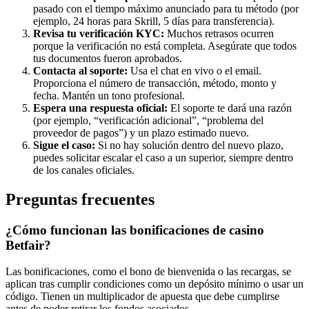
pasado con el tiempo máximo anunciado para tu método (por
ejemplo, 24 horas para Skrill, 5 días para transferencia).
Revisa tu verificación KYC:
Muchos retrasos ocurren
porque la verificación no está completa. Asegúrate que todos
tus documentos fueron aprobados.
Contacta al soporte:
Usa el chat en vivo o el email.
Proporciona el número de transacción, método, monto y
fecha. Mantén un tono profesional.
Espera una respuesta oficial:
El soporte te dará una razón
(por ejemplo, “verificación adicional”, “problema del
proveedor de pagos”) y un plazo estimado nuevo.
Sigue el caso:
Si no hay solución dentro del nuevo plazo,
puedes solicitar escalar el caso a un superior, siempre dentro
de los canales oficiales.
Preguntas frecuentes
¿Cómo funcionan las bonificaciones de casino
Betfair?
Las bonificaciones, como el bono de bienvenida o las recargas, se
aplican tras cumplir condiciones como un depósito mínimo o usar un
código. Tienen un multiplicador de apuesta que debe cumplirse
antes de poder retirar los fondos asociados.