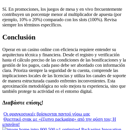
Sí. En promociones, los juegos de mesa y en vivo frecuentemente
contribuyen un porcentaje menor al multiplicador de apuesta (por
ejemplo, 10% o 20%) comparado con los slots (100%). Revisa
siempre los términos específicos.
Conclusión
Operar en un casino online con eficiencia requiere entender su
arquitectura técnica y financiera. Desde el registro y verificación
hasta el cálculo preciso de las condiciones de las bonificaciones y la
gestión de los pagos, cada paso debe ser abordado con información
clara. Prioriza siempre la seguridad de tu cuenta, comprende las
implicaciones locales de las licencias y utiliza los canales de soporte
de manera estructurada cuando enfrentes inconvenientes. Esta
aproximación metodológica no solo mejora tu experiencia, sino que
también protege tu actividad en el entorno digital.
Διαβάστε επίσης!
Οι φραγκοσυκιές βρίσκονται παντού γύρω μας
Θρεπτικό σνακ με «έξυπνο packaging» από την φύση του; Η
μπανάνα!
Packaging Innovation