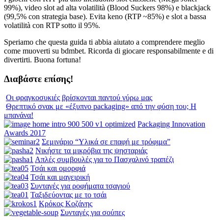
99%), video slot ad alta volatilità (Blood Suckers 98%) e blackjack
(99,5% con strategia base). Evita keno (RTP ~85%) e slot a bassa
volatilità con RTP sotto il 95%.
Speriamo che questa guida ti abbia aiutato a comprendere meglio
come muoverti su bdmbet. Ricorda di giocare responsabilmente e di
divertirti. Buona fortuna!
Διαβάστε επίσης!
Οι φραγκοσυκιές βρίσκονται παντού γύρω μας
Θρεπτικό σνακ με «έξυπνο packaging» από την φύση του; Η
μπανάνα!
Packaging Innovation
Awards 2017
Σεμινάριο “Υλικά σε επαφή με τρόφιμα”
Νικήστε τα μικρόβια της ψησταριάς
Απλές συμβουλές για το Πασχαλινό τραπέζι
Τσάι και ομορφιά
Τσάι και μαγειρική
Συνταγές για ροφήματα τσαγιού
Ταξιδεύοντας με το τσάι
Κρόκος Κοζάνης
Συνταγές για σούπες