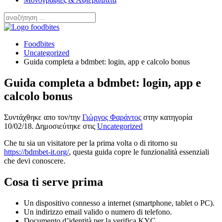
Foodbites
Uncategorized
Guida completa a bdmbet: login, app e calcolo bonus
Guida completa a bdmbet: login, app e
calcolo bonus
Συντάχθηκε απο τον/την
Γιώργος Φαράντος
στην κατηγορία
10/02/18
. Δημοσιεύτηκε στις
Uncategorized
Che tu sia un visitatore per la prima volta o di ritorno su
https://bdmbet-it.org/
, questa guida copre le funzionalità essenziali
che devi conoscere.
Cosa ti serve prima
Un dispositivo connesso a internet (smartphone, tablet o PC).
Un indirizzo email valido o numero di telefono.
Documento d’identità per la verifica KYC.