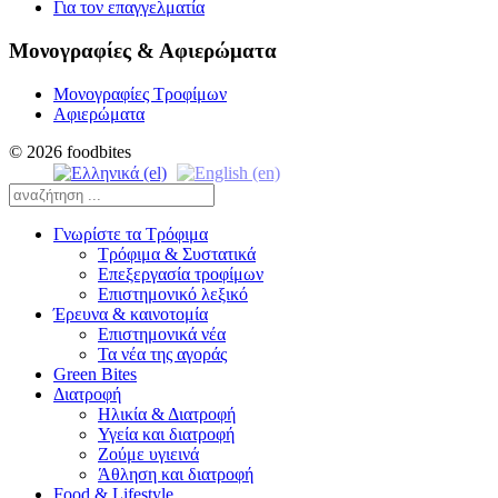
Για τον επαγγελματία
Μονογραφίες & Αφιερώματα
Μονογραφίες Τροφίμων
Αφιερώματα
© 2026 foodbites
Γνωρίστε τα Τρόφιμα
Τρόφιμα & Συστατικά
Επεξεργασία τροφίμων
Επιστημονικό λεξικό
Έρευνα & καινοτομία
Επιστημονικά νέα
Τα νέα της αγοράς
Green Bites
Διατροφή
Ηλικία & Διατροφή
Υγεία και διατροφή
Ζούμε υγιεινά
Άθληση και διατροφή
Food & Lifestyle