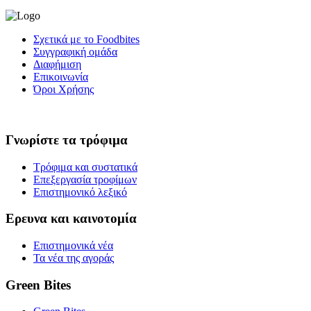
Σχετικά με το Foodbites
Συγγραφική ομάδα
Διαφήμιση
Επικοινωνία
Όροι Χρήσης
Γνωρίστε τα τρόφιμα
Τρόφιμα και συστατικά
Επεξεργασία τροφίμων
Επιστημονικό λεξικό
Ερευνα και καινοτομία
Επιστημονικά νέα
Τα νέα της αγοράς
Green Bites