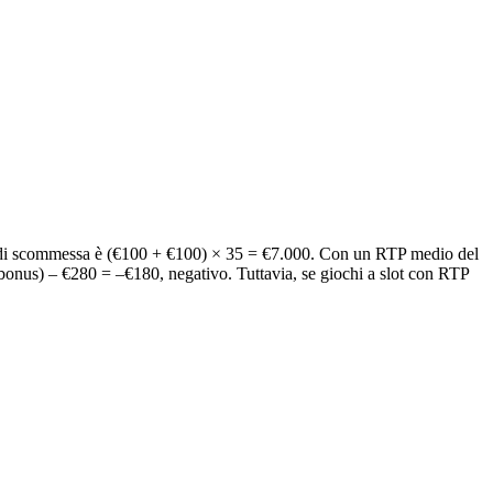
o di scommessa è (€100 + €100) × 35 = €7.000. Con un RTP medio del
(bonus) – €280 = –€180, negativo. Tuttavia, se giochi a slot con RTP