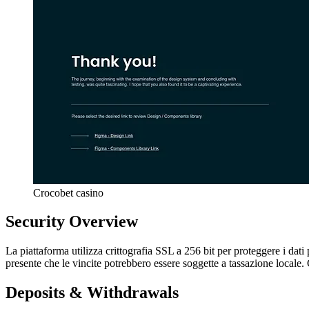
Crocobet casino
Security Overview
La piattaforma utilizza crittografia SSL a 256 bit per proteggere i dati
presente che le vincite potrebbero essere soggette a tassazione locale.
Deposits & Withdrawals