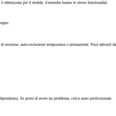
è ottimizzata per il mobile. Entrambe hanno le stesse funzionalità.
lingue.
iti di sessione, auto-esclusione temporanea o permanente. Puoi attivarli d
pendenza. Se pensi di avere un problema, cerca aiuto professionale.