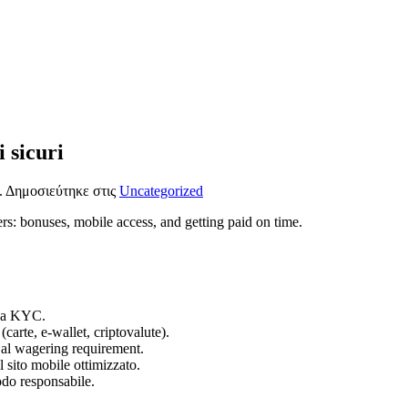
 sicuri
. Δημοσιεύτηκε στις
Uncategorized
rs: bonuses, mobile access, and getting paid on time.
ica KYC.
carte, e-wallet, criptovalute).
 al wagering requirement.
l sito mobile ottimizzato.
odo responsabile.