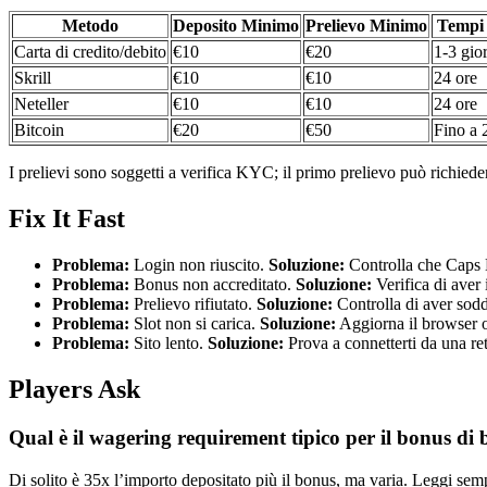
Metodo
Deposito Minimo
Prelievo Minimo
Tempi 
Carta di credito/debito
€10
€20
1-3 gior
Skrill
€10
€10
24 ore
Neteller
€10
€10
24 ore
Bitcoin
€20
€50
Fino a 
I prelievi sono soggetti a verifica KYC; il primo prelievo può richieder
Fix It Fast
Problema:
Login non riuscito.
Soluzione:
Controlla che Caps Lo
Problema:
Bonus non accreditato.
Soluzione:
Verifica di aver 
Problema:
Prelievo rifiutato.
Soluzione:
Controlla di aver sodd
Problema:
Slot non si carica.
Soluzione:
Aggiorna il browser o 
Problema:
Sito lento.
Soluzione:
Prova a connetterti da una ret
Players Ask
Qual è il wagering requirement tipico per il bonus di
Di solito è 35x l’importo depositato più il bonus, ma varia. Leggi sempr