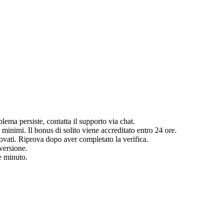
ema persiste, contatta il supporto via chat.
ti minimi. Il bonus di solito viene accreditato entro 24 ore.
vati. Riprova dopo aver completato la verifica.
versione.
e minuto.