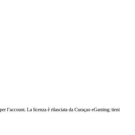
a per l’account. La licenza è rilasciata da Curaçao eGaming; tieni