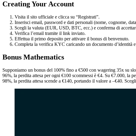
Creating Your Account
Visita il sito ufficiale e clicca su “Registrati”.
Inserisci email, password e dati personali (nome, cognome, data 
Scegli la valuta (EUR, USD, BTC, ecc.) e conferma di accettare
Verifica l’email tramite il link inviato.
Effettua il primo deposito per attivare il bonus di benvenuto.
Completa la verifica KYC caricando un documento d’identità e 
Bonus Mathematics
Supponiamo un bonus del 100% fino a €500 con wagering 35x su slot
96%, la perdita attesa per ogni €100 scommessi è €4. Su €7.000, la pe
98%, la perdita attesa scende a €140, portando il valore a –€40. Scegl