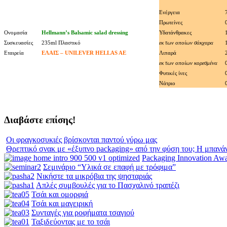
Ενέργεια
Πρωτείνες
Ονομασία
Hellmann’s Balsamic salad dressing
Υδατάνθρακες
Συσκευασίες
235ml Πλαστικό
εκ των οποίων σάκχαρα
Εταιρεία
ΕΛΑΙΣ – UNILEVER HELLAS AE
Λιπαρά
εκ των οποίων κορεσμένα
Φυτικές ίνες
Νάτριο
Διαβάστε επίσης!
Οι φραγκοσυκιές βρίσκονται παντού γύρω μας
Θρεπτικό σνακ με «έξυπνο packaging» από την φύση του; Η μπανά
Packaging Innovation Aw
Σεμινάριο “Υλικά σε επαφή με τρόφιμα”
Νικήστε τα μικρόβια της ψησταριάς
Απλές συμβουλές για το Πασχαλινό τραπέζι
Τσάι και ομορφιά
Τσάι και μαγειρική
Συνταγές για ροφήματα τσαγιού
Ταξιδεύοντας με το τσάι