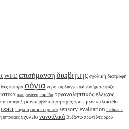
διαβήτης
επισήμανση
R
WFD
σχολική διατροφή
σόγια
λιπαρά
νερό
 ίνες
καρδιαγγειακά νοσήματα
ψύξη
ιστικά
οργανοληπτικός έλεγχος
mangusteen
καρύδα
κολοκύθα
αια
κονσερβοποίηση
τιμές τροφίμων
κατάψυξη
sensory evaluation
ΕΦΕΤ
αποστείρωση
παγωτά
fachpack
νανοϋλικά
σχολείο
η
ιπποφαές
Βυζάντιο
πρωτεΐνες ορού