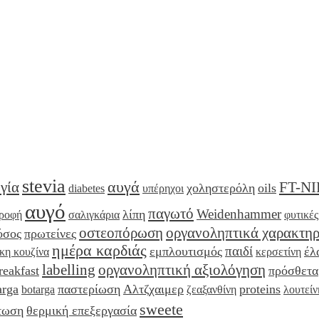
stevia
αυγά
γία
FT-NI
χοληστερόλη
oils
diabetes
υπέρηχοι
αυγό
παγωτό
Weidenhammer
λίπη
τροφή
σαλιγκάρια
φυτικές
οστεοπόρωση
οργανοληπτικά χαρακτηρ
όσος
πρωτείνες
ημέρα καρδιάς
παιδί
εμπλουτισμός
έλ
ικη κουζίνα
κερσετίνη
labelling
οργανοληπτική αξιολόγηση
reakfast
πρόσθετα
arga
παστερίωση
Αλτζχαιμερ
proteins
botarga
ζεαξανθίνη
λουτείν
sweete
τωση
θερμική επεξεργασία