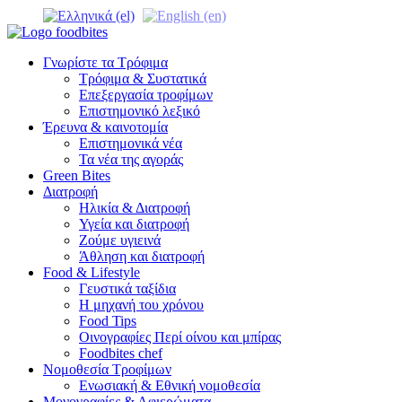
Γνωρίστε τα Τρόφιμα
Τρόφιμα & Συστατικά
Επεξεργασία τροφίμων
Επιστημονικό λεξικό
Έρευνα & καινοτομία
Επιστημονικά νέα
Τα νέα της αγοράς
Green Bites
Διατροφή
Ηλικία & Διατροφή
Υγεία και διατροφή
Ζούμε υγιεινά
Άθληση και διατροφή
Food & Lifestyle
Γευστικά ταξίδια
Η μηχανή του χρόνου
Food Tips
Οινογραφίες Περί οίνου και μπίρας
Foodbites chef
Νομοθεσία Τροφίμων
Ενωσιακή & Εθνική νομοθεσία
Μονογραφίες & Αφιερώματα