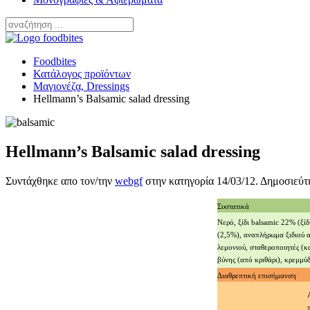
Foodbites
Κατάλογος προϊόντων
Μαγιονέζα, Dressings
Hellmann’s Balsamic salad dressing
Hellmann’s Balsamic salad dressing
Συντάχθηκε απο τον/την
webgf
στην κατηγορία
14/03/12
. Δημοσιεύτ
Συστατικά
Νερό, ξίδι balsamic 22% (ξίδ
(2,5%), αναπλήρωμα ξιδιού 
λεμονιού, σταθεροποιητές (κ
βύνης (από κριθάρι), κρεμμύδ
Διαθρεπτική επισήμανση