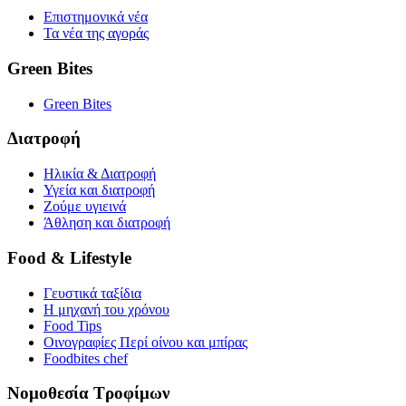
Επιστημονικά νέα
Τα νέα της αγοράς
Green Bites
Green Bites
Διατροφή
Ηλικία & Διατροφή
Υγεία και διατροφή
Ζούμε υγιεινά
Άθληση και διατροφή
Food & Lifestyle
Γευστικά ταξίδια
Η μηχανή του χρόνου
Food Tips
Οινογραφίες Περί οίνου και μπίρας
Foodbites chef
Νομοθεσία Τροφίμων