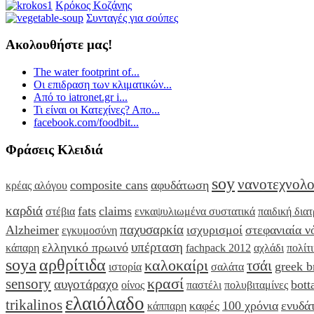
Κρόκος Κοζάνης
Συνταγές για σούπες
Ακολουθήστε μας!
The water footprint of...
Οι επιδραση των κλιματικών...
Από το iatronet.gr i...
Τι είναι οι Κατεχίνες? Απο...
facebook.com/foodbit...
Φράσεις Κλειδιά
soy
νανοτεχνολο
composite cans
αφυδάτωση
κρέας αλόγου
καρδιά
fats
claims
στέβια
ενκαψυλιωμένα συστατικά
παιδική δια
παχυσαρκία
Alzheimer
ισχυρισμοί
στεφανιαία ν
εγκυμοσύνη
υπέρταση
ελληνικό πρωινό
κάπαρη
fachpack 2012
αχλάδι
πολίτ
soya
αρθρίτιδα
καλοκαίρι
τσάι
greek b
ιστορία
σαλάτα
κρασί
sensory
αυγοτάραχο
bott
οίνος
παστέλι
πολυβιταμίνες
ελαιόλαδο
trikalinos
καφές
100 χρόνια
ενυδά
κάππαρη