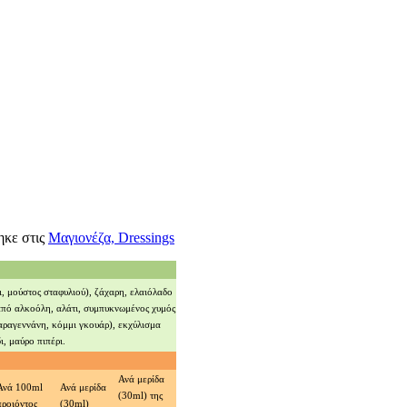
ηκε στις
Μαγιονέζα, Dressings
ι, μούστος σταφυλιού), ζάχαρη, ελαιόλαδο
από αλκοόλη, αλάτι, συμπυκνωμένος χυμός
αραγεννάνη, κόμμι γκουάρ), εκχύλισμα
ι, μαύρο πιπέρι.
Ανά μερίδα
Ανά 100ml
Ανά μερίδα
(30ml) της
προιόντος
(30ml)