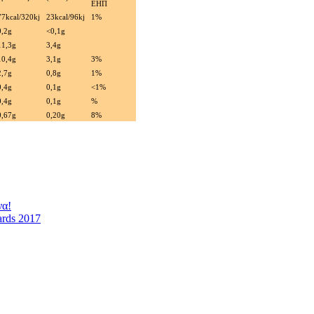
ΕΗΠ
77kcal/320kj
23kcal/96kj
1%
0,2g
<0,1g
11,3g
3,4g
10,4g
3,1g
3%
2,7g
0,8g
1%
0,4g
0,1g
<1%
0,4g
0,1g
%
0,67g
0,20g
8%
να!
ards 2017