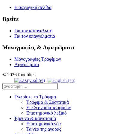
Εισαγωγική σελίδα
Βρείτε
Για τον καταναλωτή
Για τον επαγγελματία
Μονογραφίες & Αφιερώματα
Μονογραφίες Τροφίμων
Αφιερώματα
© 2026 foodbites
Γνωρίστε τα Τρόφιμα
Τρόφιμα & Συστατικά
Επεξεργασία τροφίμων
Επιστημονικό λεξικό
Έρευνα & καινοτομία
Επιστημονικά νέα
Τα νέα της αγοράς