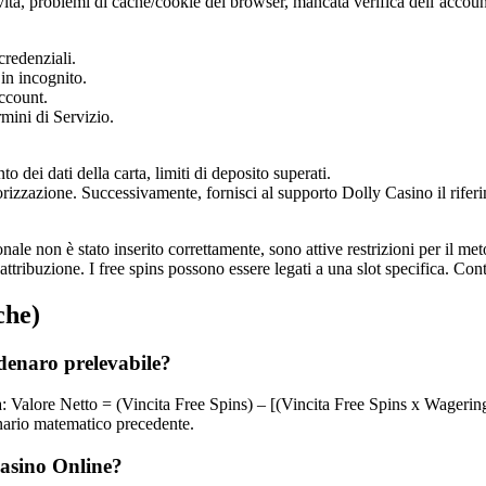
ività, problemi di cache/cookie del browser, mancata verifica dell’accoun
credenziali.
in incognito.
account.
mini di Servizio.
o dei dati della carta, limiti di deposito superati.
torizzazione. Successivamente, fornisci al supporto Dolly Casino il rifer
ale non è stato inserito correttamente, sono attive restrizioni per il me
attribuzione. I free spins possono essere legati a una slot specifica. Con
che)
n denaro prelevabile?
la: Valore Netto = (Vincita Free Spins) – [(Vincita Free Spins x Wageri
enario matematico precedente.
Casino Online?