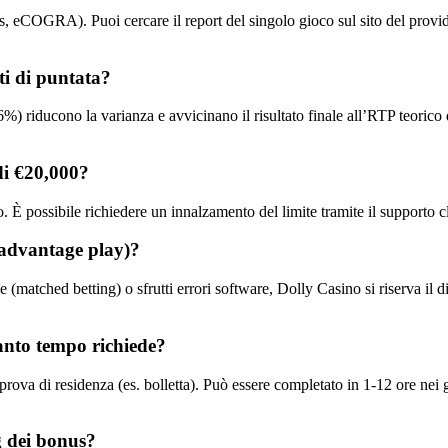
s, eCOGRA). Puoi cercare il report del singolo gioco sul sito del provi
iti di puntata?
96%) riducono la varianza e avvicinano il risultato finale all’RTP teorico
 di €20,000?
. È possibile richiedere un innalzamento del limite tramite il supporto 
 (advantage play)?
e (matched betting) o sfrutti errori software, Dolly Casino si riserva il di
anto tempo richiede?
rova di residenza (es. bolletta). Può essere completato in 1-12 ore nei g
g dei bonus?