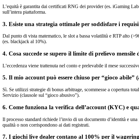
L’equità è garantita dai certificati RNG dei provider (es. iGaming Lab
sull’intera piattaforma.
3. Esiste una strategia ottimale per soddisfare i requis
Dal punto di vista matematico, le slot a bassa volatilità e RTP alto (>
(es. blackjack al 10%).
4. Cosa succede se supero il limite di prelievo mensile
L’eccedenza viene trattenuta nel conto e prelevabile il mese successivo
5. Il mio account può essere chiuso per “gioco abile”
Sì. Se utilizzi strategie di bonus arbitrage, scommesse a copertura total
Servizio (clausole sul “gioco abusivo”).
6. Come funziona la verifica dell’account (KYC) e qu
Il processo standard richiede l’invio di un documento d’identità e una p
qualità o non corrispondono ai dati registrati.
7. I giochi live dealer contano al 100% per il wagerin