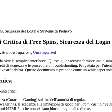
s, Sicurezza del Login e Strategie di Prelievo
 Critica di Free Spins, Sicurezza del Login 
. Δημοσιεύτηκε στις
Uncategorized
da oltre la semplice interfaccia. Questa guida tecnica fornisce una disa
ti di sicurezza e le procedure di troubleshooting. Progettata per l’utente
ffettiva affidabilità. Questo documento si propone come un whitepaper ind
cnica
nti critici:
cenza (Curacao eGaming) sul sito dell’autorità di regolazione.
(wagering), le scadenze e le limitazioni di gioco per i
dolly casino free s
orti HTML5 e che non vi siano blocchi regionali o di rete.