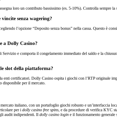
assegna loro un contributo bassissimo (es. 5-10%). Controlla sempre la 
e vincite senza wagering?
o scegliendo l’opzione “Deposito senza bonus” nella cassa. Questo è cons
re a Dolly Casino?
i Servizio e comporta il congelamento immediato del saldo e la chiusura
le slot della piattaforma?
 da enti certificatori. Dolly Casino ospita i giochi con l’RTP originale 
o disponibile per il mercato.
rcato italiano, con un portafoglio giochi robusto e un’interfaccia localiz
rticolare per i
dolly casino free spins
, e da procedure di verifica KYC st
i audit indipendenti. Il
dolly casino login
e il funzionamento generale s