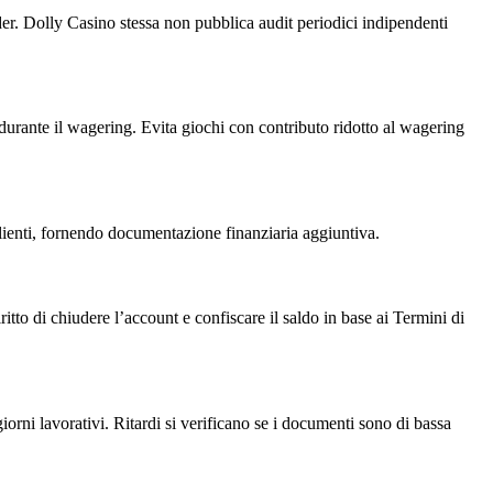
der. Dolly Casino stessa non pubblica audit periodici indipendenti
 durante il wagering. Evita giochi con contributo ridotto al wagering
clienti, fornendo documentazione finanziaria aggiuntiva.
ritto di chiudere l’account e confiscare il saldo in base ai Termini di
iorni lavorativi. Ritardi si verificano se i documenti sono di bassa