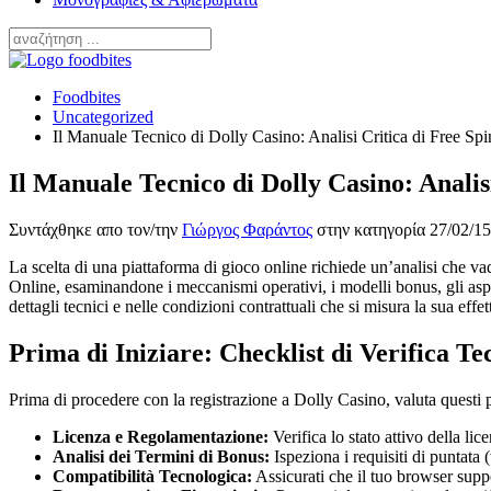
Foodbites
Uncategorized
Il Manuale Tecnico di Dolly Casino: Analisi Critica di Free Spin
Il Manuale Tecnico di Dolly Casino: Analisi
Συντάχθηκε απο τον/την
Γιώργος Φαράντος
στην κατηγορία
27/02/15
La scelta di una piattaforma di gioco online richiede un’analisi che va
Online, esaminandone i meccanismi operativi, i modelli bonus, gli aspet
dettagli tecnici e nelle condizioni contrattuali che si misura la sua e
Prima di Iniziare: Checklist di Verifica Te
Prima di procedere con la registrazione a Dolly Casino, valuta questi pu
Licenza e Regolamentazione:
Verifica lo stato attivo della li
Analisi dei Termini di Bonus:
Ispeziona i requisiti di puntata 
Compatibilità Tecnologica:
Assicurati che il tuo browser supp