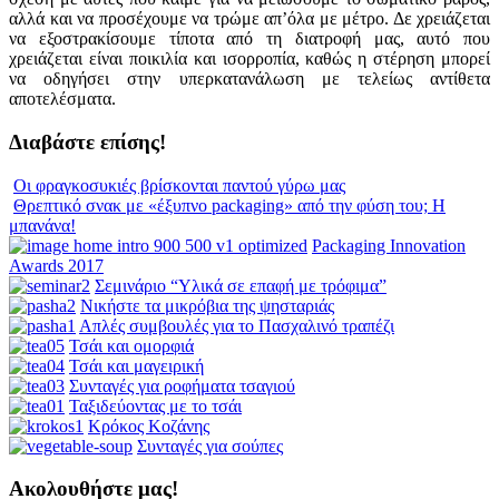
αλλά και να προσέχουμε να τρώμε απ’όλα με μέτρο. Δε χρειάζεται
να εξοστρακίσουμε τίποτα από τη διατροφή μας, αυτό που
χρειάζεται είναι ποικιλία και ισορροπία, καθώς η στέρηση μπορεί
να οδηγήσει στην υπερκατανάλωση με τελείως αντίθετα
αποτελέσματα.
Διαβάστε επίσης!
Οι φραγκοσυκιές βρίσκονται παντού γύρω μας
Θρεπτικό σνακ με «έξυπνο packaging» από την φύση του; Η
μπανάνα!
Packaging Innovation
Awards 2017
Σεμινάριο “Υλικά σε επαφή με τρόφιμα”
Νικήστε τα μικρόβια της ψησταριάς
Απλές συμβουλές για το Πασχαλινό τραπέζι
Τσάι και ομορφιά
Τσάι και μαγειρική
Συνταγές για ροφήματα τσαγιού
Ταξιδεύοντας με το τσάι
Κρόκος Κοζάνης
Συνταγές για σούπες
Ακολουθήστε μας!