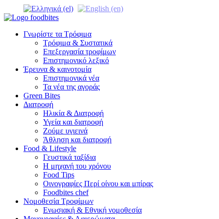
Γνωρίστε τα Τρόφιμα
Τρόφιμα & Συστατικά
Επεξεργασία τροφίμων
Επιστημονικό λεξικό
Έρευνα & καινοτομία
Επιστημονικά νέα
Τα νέα της αγοράς
Green Bites
Διατροφή
Ηλικία & Διατροφή
Υγεία και διατροφή
Ζούμε υγιεινά
Άθληση και διατροφή
Food & Lifestyle
Γευστικά ταξίδια
Η μηχανή του χρόνου
Food Tips
Οινογραφίες Περί οίνου και μπίρας
Foodbites chef
Νομοθεσία Τροφίμων
Ενωσιακή & Εθνική νομοθεσία
Μονογραφίες & Αφιερώματα