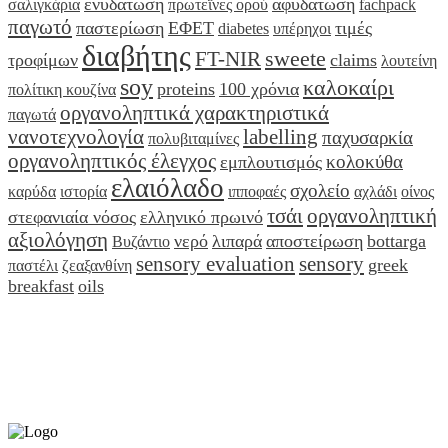
ενυδάτωση
αφυδάτωση
σαλιγκάρια
πρωτεΐνες ορού
fachpack
παγωτό
παστερίωση
ΕΦΕΤ
τιμές
diabetes
υπέρηχοι
διαβήτης
sweete
FT-NIR
τροφίμων
claims
λουτείνη
soy
καλοκαίρι
proteins
100 χρόνια
πολίτικη κουζίνα
οργανοληπτικά χαρακτηριστικά
παγωτά
νανοτεχνολογία
labelling
παχυσαρκία
πολυβιταμίνες
οργανοληπτικός έλεγχος
κολοκύθα
εμπλουτισμός
ελαιόλαδο
σχολείο
καρύδα
ιστορία
ιπποφαές
αχλάδι
οίνος
τσάι
οργανοληπτική
στεφανιαία νόσος
ελληνικό πρωινό
αξιολόγηση
νερό
λιπαρά
αποστείρωση
bottarga
Βυζάντιο
sensory evaluation
sensory
greek
παστέλι
ζεαξανθίνη
breakfast
oils