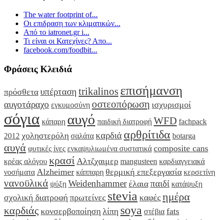
The water footprint of...
Οι επιδραση των κλιματικών...
Από το iatronet.gr i...
Τι είναι οι Κατεχίνες? Απο...
facebook.com/foodbit...
Φράσεις Κλειδιά
επισήμανση
trikalinos
υπέρταση
πρόσθετα
οστεοπόρωση
αυγοτάραχο
ισχυρισμοί
εγκυμοσύνη
σόγια
αυγό
WFD
κάπαρη
παιδική διατροφή
fachpack
αρθρίτιδα
καρδιά
χοληστερόλη
2012
σαλάτα
botarga
αυγά
composite cans
φυτικές ίνες
ενκαψυλιωμένα συστατικά
κρασί
Αλτζχαιμερ
κρέας αλόγου
mangusteen
καρδιαγγειακά
Alzheimer
θερμική επεξεργασία
νοσήματα
κάππαρη
κερσετίνη
νανοϋλικά
Weidenhammer
παιδί
έλαια
ψύξη
κατάψυξη
stevia
ημέρα
σχολική διατροφή
πρωτείνες
καφές
soya
καρδιάς
κονσερβοποίηση
λίπη
fats
στέβια