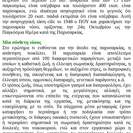
δείχνουν ότι περίπου 1,6 δισ. άνθρωποι άνω των 15 ετών
παγκοσμίως είναι υπέρβαροι και τουλάχιστον 400 εκατ. είναι
παχύσαρκοι, ενώ ιδιαίτερα ανησυχητικό είναι το γεγονός ότι
τουλάχιστον 20 εκατ. παιδιά εκτιμάται ότι είναι υπέρβαρα. Αυτή
την ανησυχητική τάση είδε το 1948 ο ΠΟΥ και χαρακτήρισε την
παχυσαρκία νόσο, ορίζοντας την 24η Οκτωβρίου ως την
Παγκόσμια Ημέρα κατά της Παχυσαρκίας.
Μία σύνθετη νόσος
Στο ερώτημα τι ευθύνεται για την άνοδο της παχυσαρκίας, η
απάντηση ποικίλλει. Η παχυσαρκία είναι αποτέλεσμα
περισσότερων από 100 διαφορετικών παραγόντων, μεταξύ των
οποίων η καθιστική ζωή, η έλλειψη σωματικής δραστηριότητας, η
αυξημένη πρόσληψη θερμίδων, το αυξημένο στρες, οι διατροφικές
συνήθειες της οικογένειας και η διατροφική διαπαιδαγώγηση, η
έλλειψη ύπνου, ορμονικές διαταραχές, γενετικοί παράγοντες κ.ά.
Ο τρόπος ζωής, όπως υποστηρίζουν γιατροί και διατροφολόγοι, έχει
αλλάξει σημαντικά, με τις μεγαλύτερες αλλαγές να
επικεντρώνονται στο επίπεδο της ενέργειας που καταναλώνεται
κατά τη διάρκεια της εργασίας, της μετακίνησης και της
ενασχόλησης με το σπίτι. Τα σύγχρονα μέσα μεταφοράς έχουν
καταργήσει το περπάτημα ή την ποδηλασία σαν τρόπο
μετακίνησης, οι διάφορες οικιακές συσκευές έχουν υποκαταστήσει
ή περιορίσει σημαντικά τη σωματική δραστηριότητα κατά τις
δουλειές του νοικοκυριού, ενώ και στον εργασιακό χώρο η