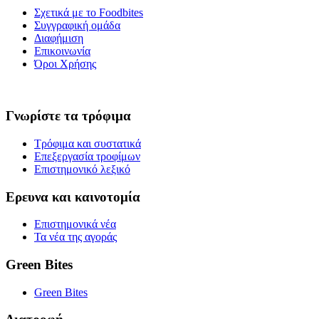
Σχετικά με το Foodbites
Συγγραφική ομάδα
Διαφήμιση
Επικοινωνία
Όροι Χρήσης
Γνωρίστε τα τρόφιμα
Τρόφιμα και συστατικά
Επεξεργασία τροφίμων
Επιστημονικό λεξικό
Ερευνα και καινοτομία
Επιστημονικά νέα
Τα νέα της αγοράς
Green Bites
Green Bites