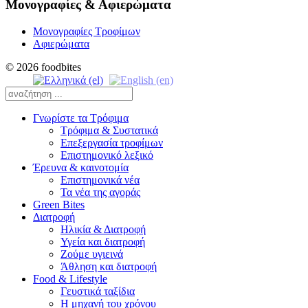
Μονογραφίες & Αφιερώματα
Μονογραφίες Τροφίμων
Αφιερώματα
© 2026 foodbites
Γνωρίστε τα Τρόφιμα
Τρόφιμα & Συστατικά
Επεξεργασία τροφίμων
Επιστημονικό λεξικό
Έρευνα & καινοτομία
Επιστημονικά νέα
Τα νέα της αγοράς
Green Bites
Διατροφή
Ηλικία & Διατροφή
Υγεία και διατροφή
Ζούμε υγιεινά
Άθληση και διατροφή
Food & Lifestyle
Γευστικά ταξίδια
Η μηχανή του χρόνου