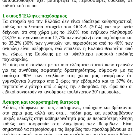
αυτοματοποίηση έχει μετατρέψει τις περισσότερες δουλειές σε
καθιστικού τύπου.
1 στους 5 Έλληνες παχύσαρκος
Τα στοιχεία για την Ελλάδα δεν είναι ιδιαίτερα καθησυχαστικά,
καθώς τα τελευταία στοιχεία του ΟΟΣΑ (2014) για την υγεία
δείχνουν ότι στη χώρα μας το 19,6% του ενήλικου πληθυσμού
(18,5% των γυναικών και 17,7% των ανδρών) είναι παχύσαρκοι και
το 35,2% (30% των γυναικών και περισσότερο από το 40% των
ανδρών) είναι υπέρβαροι, ενώ επιπλέον η Ελλάδα θεωρείται από
τις χώρες της Ευρώπης με τα υψηλότερα ποσοστά παιδικής
παχυσαρκίας.
Η τάση αυτή συνάδει με τα αποτελέσματα στατιστικών ερευνών
για τις συνήθειες σωματικής δραστηριότητας, σύμφωνα με τις
οποίεςτο 90% των ενηλίκων στη χώρα μας αναφέρουν ότι
γυμνάζονται λιγότερο από 2 ώρες την εβδομάδα και το 37% ότι
περπατούν λιγότερο από 2 ώρες την εβδομάδα, την ώρα που οι
ειδικοί συνιστούν να κινούμαστε τουλάχιστον 30’ ημερησίως.
Άσκηση και ισορροπημένη διατροφή
Λύσεις, σύμφωνα με τους επιστήμονες, υπάρχουν και βρίσκονται
στα χέρια μας, αλλά και στα… πόδια μας, και περιλαμβάνουν
μικρές αλλαγές στην καθημερινότητά μας με περισσότερη κίνηση
καθώς και ισορροπία στη διαχείριση των θερμίδων. Είναι
σημαντικό να περιορίσουμε τις θερμίδες που προσλαμβάνουμε σε
σχέση με αυτές που καίμε για να μειώσουμε το σωματικό βάρος,