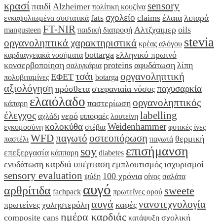
κρασί
sensory
παιδί
Alzheimer
πολίτικη κουζίνα
σχολείο
fats
claims
έλαια
λιπαρά
ενκαψυλιωμένα συστατικά
FT-NIR
Αλτζχαιμερ
oils
mangusteen
παιδική διατροφή
stevia
οργανοληπτικά χαρακτηριστικά
κρέας αλόγου
bottarga
ελληνικό πρωινό
καρδιαγγειακά νοσήματα
κονσερβοποίηση
proteins
αφυδάτωση
λίπη
σαλιγκάρια
τσάι
οργανοληπτική
ΕΦΕΤ
πολυβιταμίνες
botarga
αξιολόγηση
παχυσαρκία
πρόσθετα
στεφανιαία νόσος
ελαιόλαδο
οργανοληπτικός
παστερίωση
κάπαρη
έλεγχος
labelling
νερό
αχλάδι
ιπποφαές
λουτείνη
κολοκύθα
Weidenhammer
εγκυμοσύνη
στέβια
φυτικές ίνες
WFD
παγωτό
οστεοπόρωση
θερμική
παστέλι
παγωτά
επισήμανση
soy
επεξεργασία
κάππαρη
diabetes
καρδιά
υπέρταση
ενυδάτωση
εμπλουτισμός
ισχυρισμοί
sensory evaluation
100 χρόνια
ψύξη
οίνος
σαλάτα
αυγό
αρθρίτιδα
sweete
fachpack
πρωτεΐνες ορού
αυγά
νανοτεχνολογία
πρωτείνες
χοληστερόλη
καφές
ημέρα καρδιάς
composite cans
σχολική
κατάψυξη