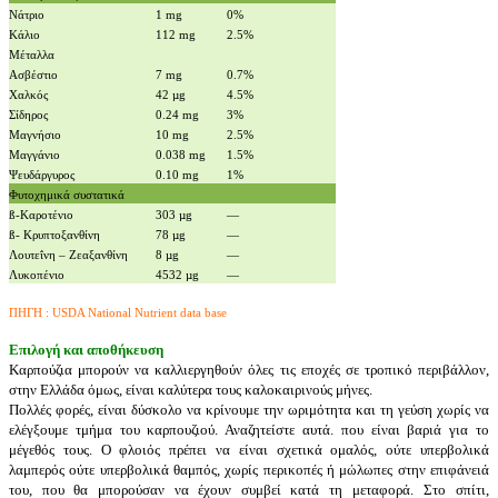
Νάτριο
1 mg
0%
Κάλιο
112 mg
2.5%
Μέταλλα
Ασβέστιο
7 mg
0.7%
Χαλκός
42 µg
4.5%
Σίδηρος
0.24 mg
3%
Μαγνήσιο
10 mg
2.5%
Μαγγάνιο
0.038 mg
1.5%
Ψευδάργυρος
0.10 mg
1%
Φυτοχημικά συστατικά
ß-Καροτένιο
303 µg
—
ß- Κρυπτοξανθίνη
78 µg
—
Λουτεΐνη – Ζεαξανθίνη
8 µg
—
Λυκοπένιο
4532 µg
—
ΠΗΓΗ : USDA National Nutrient data base
Επιλογή και αποθήκευση
Καρπούζια μπορούν να καλλιεργηθούν όλες τις εποχές σε τροπικό περιβάλλον,
στην Ελλάδα όμως, είναι καλύτερα τους καλοκαιρινούς μήνες.
Πολλές φορές, είναι δύσκολο να κρίνουμε την ωριμότητα και τη γεύση χωρίς να
ελέγξουμε τμήμα του καρπουζιού. Αναζητείστε αυτά. που είναι βαριά για το
μέγεθός τους. Ο φλοιός πρέπει να είναι σχετικά ομαλός, ούτε υπερβολικά
λαμπερός ούτε υπερβολικά θαμπός, χωρίς περικοπές ή μώλωπες στην επιφάνειά
του, που θα μπορούσαν να έχουν συμβεί κατά τη μεταφορά.
Στο σπίτι,