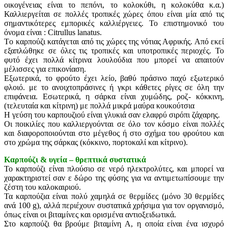
οικογένειας είναι το πεπόνι, το κολοκύθι, η κολοκύθα κ.α.)
Καλλιεργείται σε πολλές τροπικές χώρες όπου είναι μία από τις
σημαντικότερες εμπορικές καλλιέργειες. Το επιστημονικό του
όνομα είναι : Citrullus lanatus.
Tο καρπούζι κατάγεται από τις χώρες της νότιας Αφρικής. Από εκεί
εξαπλώθηκε σε όλες τις τροπικές και υποτροπικές περιοχές. Το
φυτό έχει πολλά κίτρινα λουλούδια που μπορεί να απαιτούν
μέλισσες για επικονίαση.
Εξωτερικά, το φρούτο έχει λείο, βαθύ πράσινο παχύ εξωτερικό
φλοιό. με το ανοιχτοπράσινες ή γκρι κάθετες ρίγες σε όλη την
επιφάνεια. Εσωτερικά, η σάρκα είναι χυμώδης, ροζ- κόκκινη,
(τελευταία και κίτρινη) με πολλά μικρά μαύρα κουκούτσια
Η γεύση του καρπουζιού είναι γλυκιά σαν ελαφρύ σιρόπι ζάχαρης.
Οι ποικιλίες που καλλιεργούνται σε όλο τον κόσμο είναι πολλές
και διαφοροποιούνται στο μέγεθος ή στο σχήμα του φρούτου και
στο χρώμα της σάρκας (κόκκινο, πορτοκαλί και κίτρινο).
Καρπούζι & υγεία – θρεπτικά συστατικά
Το καρπούζι είναι πλούσιο σε νερό ηλεκτρολύτες, και μπορεί να
χαρακτηριστεί σαν ε δώρο της φύσης για να αντιμετωπίσουμε την
ζέστη του καλοκαιριού.
Τα καρπούζια είναι πολύ χαμηλά σε θερμίδες (μόνο 30 θερμίδες
ανά 100 g), αλλά περιέχουν συστατικά χρήσιμα για τον οργανισμό,
όπως είναι οι βιταμίνες και ορισμένα αντιοξειδωτικά.
Στο καρπούζι θα βρούμε βιταμίνη Α, η οποία είναι ένα ισχυρό