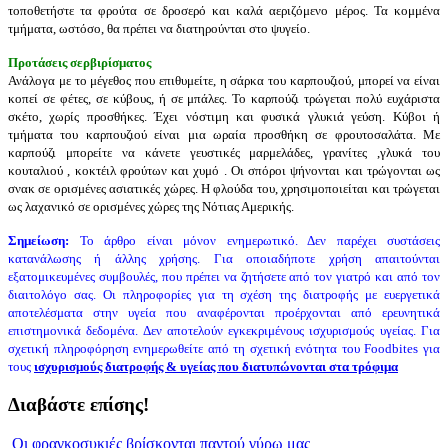
τοποθετήστε τα φρούτα σε δροσερό και καλά αεριζόμενο μέρος. Τα κομμένα
τμήματα, ωστόσο, θα πρέπει να διατηρούνται στο ψυγείο.
Προτάσεις σερβιρίσματος
Ανάλογα με το μέγεθος που επιθυμείτε, η σάρκα του καρπουζιού, μπορεί να είναι
κοπεί σε φέτες, σε κύβους, ή σε μπάλες. Το ​​καρπούζι τρώγεται πολύ ευχάριστα
σκέτο, χωρίς προσθήκες. Έχει νόστιμη και φυσικά γλυκιά γεύση. Κύβοι ή
τμήματα του καρπουζιού είναι μια ωραία προσθήκη σε φρουτοσαλάτα. Με
καρπούζι μπορείτε να κάνετε γευστικές μαρμελάδες, γρανίτες ,γλυκά του
κουταλιού , κοκτέιλ φρούτων και χυμό . Οι σπόροι ψήνονται και τρώγονται ως
σνακ σε ορισμένες ασιατικές χώρες. Η φλούδα του, χρησιμοποιείται και τρώγεται
ως λαχανικό σε ορισμένες χώρες της Νότιας Αμερικής.
Σημείωση:
Το άρθρο είναι μόνον ενημερωτικό. Δεν παρέχει συστάσεις
κατανάλωσης ή άλλης χρήσης. Για οποιαδήποτε χρήση απαιτούνται
εξατομικευμένες συμβουλές, που πρέπει να ζητήσετε από τον γιατρό και από τον
διαιτολόγο σας. Οι πληροφορίες για τη σχέση της διατροφής με ευεργετικά
αποτελέσματα στην υγεία που αναφέρονται προέρχονται από ερευνητικά
επιστημονικά δεδομένα. Δεν αποτελούν εγκεκριμένους ισχυρισμούς υγείας. Για
σχετική πληροφόρηση ενημερωθείτε από τη σχετική ενότητα του Foodbites για
τους
ισχυρισμούς διατροφής & υγείας που διατυπώνονται στα τρόφιμα
Διαβάστε επίσης!
Οι φραγκοσυκιές βρίσκονται παντού γύρω μας