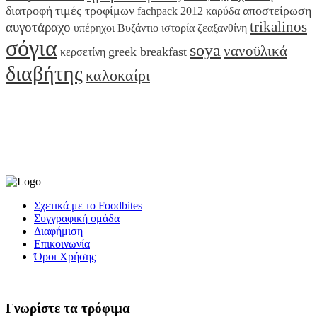
διατροφή
τιμές τροφίμων
αποστείρωση
fachpack 2012
καρύδα
trikalinos
αυγοτάραχο
υπέρηχοι
Βυζάντιο
ιστορία
ζεαξανθίνη
σόγια
soya
νανοϋλικά
greek breakfast
κερσετίνη
διαβήτης
καλοκαίρι
Σχετικά με το Foodbites
Συγγραφική ομάδα
Διαφήμιση
Επικοινωνία
Όροι Χρήσης
Γνωρίστε τα τρόφιμα