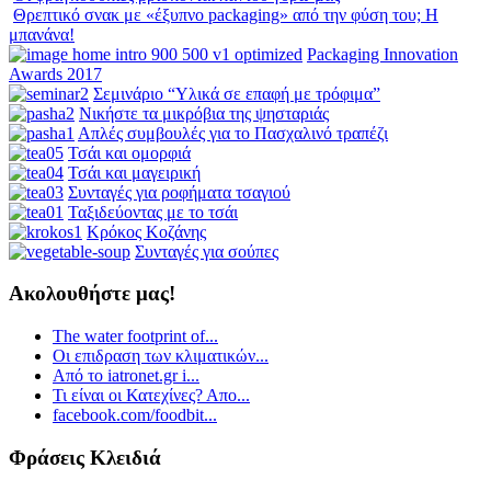
Θρεπτικό σνακ με «έξυπνο packaging» από την φύση του; Η
μπανάνα!
Packaging Innovation
Awards 2017
Σεμινάριο “Υλικά σε επαφή με τρόφιμα”
Νικήστε τα μικρόβια της ψησταριάς
Απλές συμβουλές για το Πασχαλινό τραπέζι
Τσάι και ομορφιά
Τσάι και μαγειρική
Συνταγές για ροφήματα τσαγιού
Ταξιδεύοντας με το τσάι
Κρόκος Κοζάνης
Συνταγές για σούπες
Ακολουθήστε μας!
The water footprint of...
Οι επιδραση των κλιματικών...
Από το iatronet.gr i...
Τι είναι οι Κατεχίνες? Απο...
facebook.com/foodbit...
Φράσεις Κλειδιά