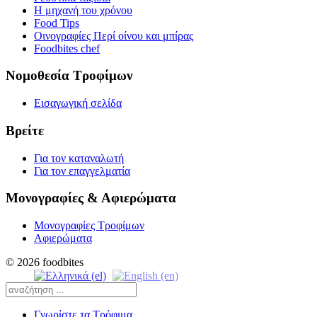
Η μηχανή του χρόνου
Food Tips
Οινογραφίες Περί οίνου και μπίρας
Foodbites chef
Νομοθεσία Τροφίμων
Εισαγωγική σελίδα
Βρείτε
Για τον καταναλωτή
Για τον επαγγελματία
Μονογραφίες & Αφιερώματα
Μονογραφίες Τροφίμων
Αφιερώματα
© 2026 foodbites
Γνωρίστε τα Τρόφιμα