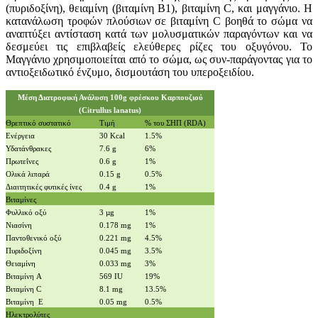
(πυριδοξίνη), θειαμίνη (βιταμίνη Β1), βιταμίνη C, και μαγγάνιο. Η
κατανάλωση τροφών πλούσιων σε βιταμίνη C βοηθά το σώμα να
αναπτύξει αντίσταση κατά των μολυσματικών παραγόντων και να
δεσμεύει τις επιβλαβείς ελεύθερες ρίζες του οξυγόνου. Το
Μαγγάνιο χρησιμοποιείται από το σώμα, ως συν-παράγοντας για το
αντιοξειδωτικό ένζυμο, δισμουτάση του υπεροξειδίου.
Μέση Διατροφική Ανάλυση 100g φρέσκου Καρπουζιού
(Citrullus lanatus)
Θρεπτικό συστατικό
Τιμή
% του ΣΗΠ (RDA)
Ενέργεια
30 Kcal
1.5%
Υδατάνθρακες
7.6 g
6%
Πρωτεΐνες
0.6 g
1%
Ολικά λιπαρά
0.15 g
0.5%
Διαιτητικές φυτικές ίνες
0.4 g
1%
Βιταμίνες
Φυλλικό οξύ
3 µg
1%
Νιασίνη
0.178 mg
1%
Παντοθενικό οξύ
0.221 mg
4.5%
Πυριδοξίνη
0.045 mg
3.5%
Θειαμίνη
0.033 mg
3%
Βιταμίνη A
569 IU
19%
Βιταμίνη C
8.1 mg
13.5%
Βιταμίνη E
0.05 mg
0.5%
Ηλεκτρολύτες