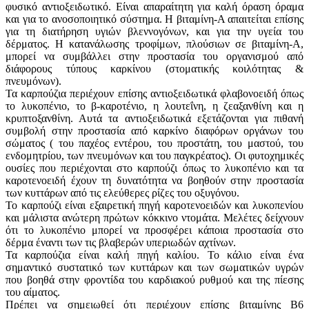
φυσικό αντιοξειδωτικό. Είναι απαραίτητη για καλή όραση όραμα
και για το ανοσοποιητικό σύστημα. Η βιταμίνη-Α απαιτείται επίσης
για τη διατήρηση υγιών βλεννογόνων, και για την υγεία του
δέρματος. Η κατανάλωσης τροφίμων, πλούσιων σε βιταμίνη-Α,
μπορεί να συμβάλλει στην προστασία του οργανισμού από
διάφορους τύπους καρκίνου (στοματικής κοιλότητας &
πνευμόνων).
Τα καρπούζια περιέχουν επίσης αντιοξειδωτικά φλαβονοειδή όπως
το λυκοπένιο, το β-καροτένιο, η λουτεΐνη, η ζεαξανθίνη και η
κρυπτοξανθίνη. Αυτά τα αντιοξειδωτικά εξετάζονται για πιθανή
συμβολή στην προστασία από καρκίνο διαφόρων οργάνων του
σώματος ( του παχέος εντέρου, του προστάτη, του μαστού, του
ενδομητρίου, των πνευμόνων και του παγκρέατος). Οι φυτοχημικές
ουσίες που περιέχονται στο καρπούζι όπως το λυκοπένιο και τα
καροτενοειδή έχουν τη δυνατότητα να βοηθούν στην προστασία
των κυττάρων από τις ελεύθερες ρίζες του οξυγόνου.
Το καρπούζι είναι εξαιρετική πηγή καροτενοειδών και λυκοπενίου
και μάλιστα ανώτερη πρώτων κόκκινο ντομάτα. Μελέτες δείχνουν
ότι το λυκοπένιο μπορεί να προσφέρει κάποια προστασία στο
δέρμα έναντι των τις βλαβερών υπεριωδών αχτίνων.
Τα καρπούζια είναι καλή πηγή καλίου. Το κάλιο είναι ένα
σημαντικό συστατικό των κυττάρων και των σωματικών υγρών
που βοηθά στην φροντίδα του καρδιακού ρυθμού και της πίεσης
του αίματος.
Πρέπει να σημειωθεί ότι περιέχουν επίσης βιταμίνης Β6