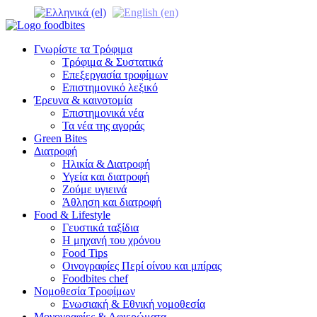
Γνωρίστε τα Τρόφιμα
Τρόφιμα & Συστατικά
Επεξεργασία τροφίμων
Επιστημονικό λεξικό
Έρευνα & καινοτομία
Επιστημονικά νέα
Τα νέα της αγοράς
Green Bites
Διατροφή
Ηλικία & Διατροφή
Υγεία και διατροφή
Ζούμε υγιεινά
Άθληση και διατροφή
Food & Lifestyle
Γευστικά ταξίδια
Η μηχανή του χρόνου
Food Tips
Οινογραφίες Περί οίνου και μπίρας
Foodbites chef
Νομοθεσία Τροφίμων
Ενωσιακή & Εθνική νομοθεσία
Μονογραφίες & Αφιερώματα