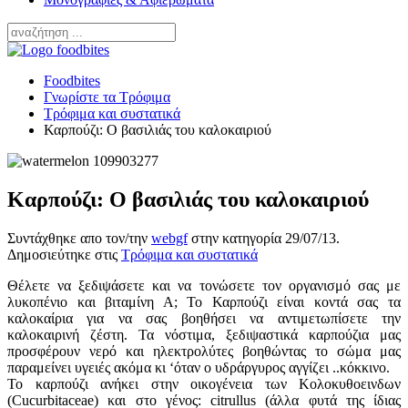
Foodbites
Γνωρίστε τα Τρόφιμα
Τρόφιμα και συστατικά
Καρπούζι: Ο βασιλιάς του καλοκαιριού
Καρπούζι: Ο βασιλιάς του καλοκαιριού
Συντάχθηκε απο τον/την
webgf
στην κατηγορία
29/07/13
.
Δημοσιεύτηκε στις
Τρόφιμα και συστατικά
Θέλετε να ξεδιψάσετε και να τονώσετε τον οργανισμό σας με
λυκοπένιο και βιταμίνη Α; Το Καρπούζι είναι κοντά σας τα
καλοκαίρια για να σας βοηθήσει να αντιμετωπίσετε την
καλοκαιρινή ζέστη. Τα νόστιμα, ξεδιψαστικά καρπούζια μας
προσφέρουν νερό και ηλεκτρολύτες βοηθώντας το σώμα μας
παραμείνει υγειές ακόμα κι ‘όταν ο υδράργυρος αγγίζει ..κόκκινο.
Το καρπούζι ανήκει στην οικογένεια των Κολοκυθοεινδων
(Cucurbitaceae) και στο γένος: citrullus (άλλα φυτά της ίδιας