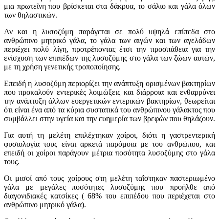
μια πρωτεΐνη που βρίσκεται στα δάκρυα, το σάλιο και γάλα όλων
των θηλαστικών.
Αν και η λυσοζύμη παράγεται σε πολύ υψηλά επίπεδα στο
ανθρώπινο μητρικό γάλα, το γάλα των αιγών και των αγελάδων
περιέχει πολύ λίγη, προτρέποντας έτσι την προσπάθεια για την
ενίσχυση των επιπέδων της λυσοζύμης στο γάλα των ζώων αυτών,
με τη χρήση γενετικής τροποποίησης.
Επειδή η λυσοζύμη περιορίζει την ανάπτυξη ορισμένων βακτηρίων
που προκαλούν εντερικές λοιμώξεις και διάρροια και ενθαρρύνει
την ανάπτυξη άλλων ευεργετικών εντερικών βακτηρίων, θεωρείται
ότι είναι ένα από τα κύρια συστατικά του ανθρώπινου γάλακτος που
συμβάλλει στην υγεία και την ευημερία των βρεφών που θηλάζουν.
Για αυτή τη μελέτη επιλέχτηκαν χοίροι, διότι η γαστρεντερική
φυσιολογία τους είναι αρκετά παρόμοια με του ανθρώπου, και
επειδή οι χοίροι παράγουν μέτρια ποσότητα λυσοζύμης στο γάλα
τους.
Οι μισοί από τους χοίρους στη μελέτη ταΐστηκαν παστεριωμένο
γάλα με μεγάλες ποσότητες λυσοζύμης που προήλθε από
διαγονιδιακές κατσίκες ( 68% του επιπέδου που περιέχεται στο
ανθρώπινο μητρικό γάλα).