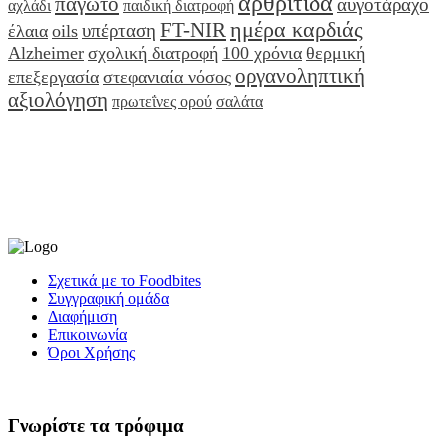
αρθρίτιδα
παγωτό
αυγοτάραχο
αχλάδι
παιδική διατροφή
ημέρα καρδιάς
FT-NIR
υπέρταση
έλαια
oils
Alzheimer
σχολική διατροφή
100 χρόνια
θερμική
οργανοληπτική
επεξεργασία
στεφανιαία νόσος
αξιολόγηση
πρωτεΐνες ορού
σαλάτα
Σχετικά με το Foodbites
Συγγραφική ομάδα
Διαφήμιση
Επικοινωνία
Όροι Χρήσης
Γνωρίστε τα τρόφιμα