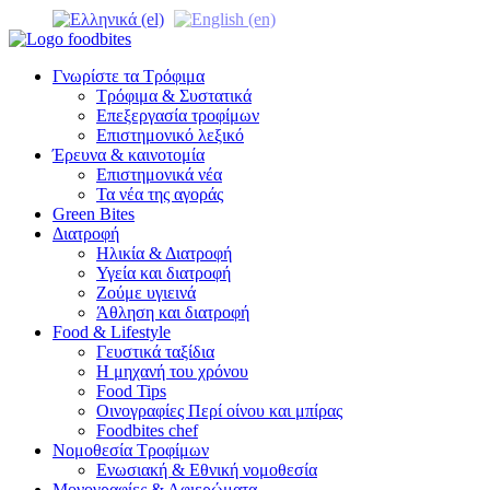
Γνωρίστε τα Τρόφιμα
Τρόφιμα & Συστατικά
Επεξεργασία τροφίμων
Επιστημονικό λεξικό
Έρευνα & καινοτομία
Επιστημονικά νέα
Τα νέα της αγοράς
Green Bites
Διατροφή
Ηλικία & Διατροφή
Υγεία και διατροφή
Ζούμε υγιεινά
Άθληση και διατροφή
Food & Lifestyle
Γευστικά ταξίδια
Η μηχανή του χρόνου
Food Tips
Οινογραφίες Περί οίνου και μπίρας
Foodbites chef
Νομοθεσία Τροφίμων
Ενωσιακή & Εθνική νομοθεσία
Μονογραφίες & Αφιερώματα