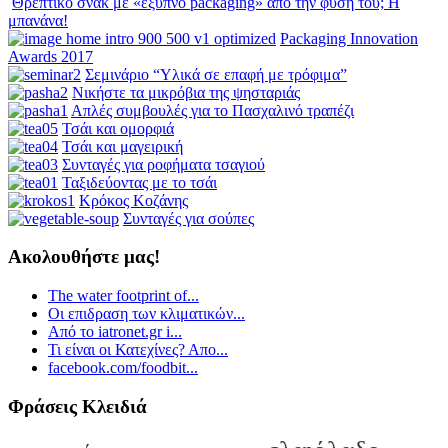
Θρεπτικό σνακ με «έξυπνο packaging» από την φύση του; Η
μπανάνα!
Packaging Innovation
Awards 2017
Σεμινάριο “Υλικά σε επαφή με τρόφιμα”
Νικήστε τα μικρόβια της ψησταριάς
Απλές συμβουλές για το Πασχαλινό τραπέζι
Τσάι και ομορφιά
Τσάι και μαγειρική
Συνταγές για ροφήματα τσαγιού
Ταξιδεύοντας με το τσάι
Κρόκος Κοζάνης
Συνταγές για σούπες
Ακολουθήστε μας!
The water footprint of...
Οι επιδραση των κλιματικών...
Από το iatronet.gr i...
Τι είναι οι Κατεχίνες? Απο...
facebook.com/foodbit...
Φράσεις Κλειδιά