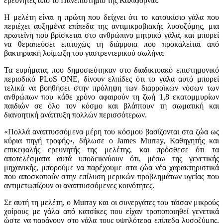
ερευνητές από το Πανεπιστήμιο της Καλιφόρνια.
Η μελέτη είναι η πρώτη που δείχνει ότι το κατσικίσιο γάλα που
περιέχει αυξημένα επίπεδα της αντιμικροβιακής λυσοζύμης, μια
πρωτεΐνη που βρίσκεται στο ανθρώπινο μητρικό γάλα, και μπορεί
να θεραπεύσει επιτυχώς τη διάρροια που προκαλείται από
βακτηριακή λοίμωξη του γαστρεντερικού σωλήνα.
Τα ευρήματα, που δημοσιεύτηκαν στο διαδικτυακό επιστημονικό
περιοδικό PLoS ONE, δίνουν ελπίδες ότι το γάλα αυτό μπορεί
τελικά να βοηθήσει στην πρόληψη των διαρροϊκών νόσων των
ανθρώπων που κάθε χρόνο αφαιρούν τη ζωή 1,8 εκατομμυρίων
παιδιών σε όλο τον κόσμο και βλάπτουν τη σωματική και
διανοητική ανάπτυξη πολλών περισσότερων.
«Πολλά αναπτυσσόμενα μέρη του κόσμου βασίζονται στα ζώα ως
κύρια πηγή τροφής», δήλωσε ο James Murray, Καθηγητής και
επικεφαλής ερευνητής της μελέτης, και πρόσθεσε ότι τα
αποτελέσματα αυτά υποδεικνύουν ότι, μέσω της γενετικής
μηχανικής, μπορούμε να παρέχουμε στα ζώα νέα χαρακτηριστικά
που αποσκοπούν στην επίλυση μερικών προβλημάτων υγείας που
αντιμετωπίζουν οι αναπτυσσόμενες κοινότητες.
Σε αυτή τη μελέτη, ο Murray και οι συνεργάτες του τάισαν μικρούς
χοίρους με γάλα από κατσίκες που είχαν τροποποιηθεί γενετικά
ώστε να παράγουν στο γάλα τους υψηλότερα επίπεδα λυσοζύμης,