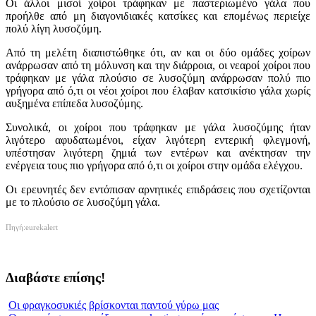
Οι άλλοι μισοί χοίροι τράφηκαν με παστεριωμένο γάλα που
προήλθε από μη διαγονιδιακές κατσίκες και επομένως περιείχε
πολύ λίγη λυσοζύμη.
Από τη μελέτη διαπιστώθηκε ότι, αν και οι δύο ομάδες χοίρων
ανάρρωσαν από τη μόλυνση και την διάρροια, οι νεαροί χοίροι που
τράφηκαν με γάλα πλούσιο σε λυσοζύμη ανάρρωσαν πολύ πιο
γρήγορα από ό,τι οι νέοι χοίροι που έλαβαν κατσικίσιο γάλα χωρίς
αυξημένα επίπεδα λυσοζύμης.
Συνολικά, οι χοίροι που τράφηκαν με γάλα λυσοζύμης ήταν
λιγότερο αφυδατωμένοι, είχαν λιγότερη εντερική φλεγμονή,
υπέστησαν λιγότερη ζημιά των εντέρων και ανέκτησαν την
ενέργεια τους πιο γρήγορα από ό,τι οι χοίροι στην ομάδα ελέγχου.
Οι ερευνητές δεν εντόπισαν αρνητικές επιδράσεις που σχετίζονται
με το πλούσιο σε λυσοζύμη γάλα.
Πηγή:eurekalert
Διαβάστε επίσης!
Οι φραγκοσυκιές βρίσκονται παντού γύρω μας