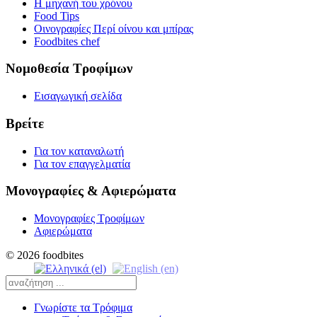
Η μηχανή του χρόνου
Food Tips
Οινογραφίες Περί οίνου και μπίρας
Foodbites chef
Νομοθεσία Τροφίμων
Εισαγωγική σελίδα
Βρείτε
Για τον καταναλωτή
Για τον επαγγελματία
Μονογραφίες & Αφιερώματα
Μονογραφίες Τροφίμων
Αφιερώματα
© 2026 foodbites
Γνωρίστε τα Τρόφιμα