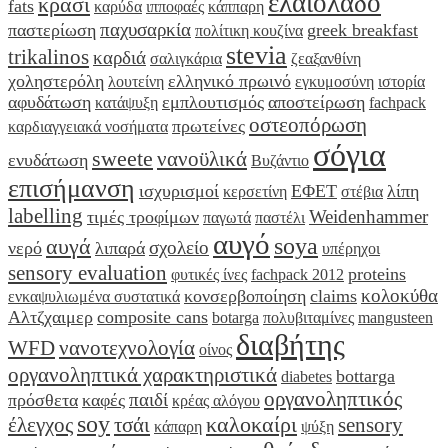
ελαιόλαδο
κρασί
fats
καρύδα
ιπποφαές
κάππαρη
παχυσαρκία
παστερίωση
greek breakfast
πολίτικη κουζίνα
stevia
trikalinos
καρδιά
σαλιγκάρια
ζεαξανθίνη
χοληστερόλη
ελληνικό πρωινό
λουτείνη
εγκυμοσύνη
ιστορία
αφυδάτωση
εμπλουτισμός
αποστείρωση
κατάψυξη
fachpack
οστεοπόρωση
πρωτείνες
καρδιαγγειακά νοσήματα
σόγια
sweete
νανοϋλικά
ενυδάτωση
Βυζάντιο
επισήμανση
ισχυρισμοί
ΕΦΕΤ
λίπη
κερσετίνη
στέβια
labelling
Weidenhammer
τιμές τροφίμων
παγωτά
παστέλι
αυγό
soya
αυγά
σχολείο
νερό
λιπαρά
υπέρηχοι
sensory evaluation
proteins
φυτικές ίνες
fachpack 2012
κολοκύθα
κονσερβοποίηση
claims
ενκαψυλιωμένα συστατικά
Αλτζχαιμερ
composite cans
botarga
πολυβιταμίνες
mangusteen
διαβήτης
WFD
νανοτεχνολογία
οίνος
οργανοληπτικά χαρακτηριστικά
bottarga
diabetes
οργανοληπτικός
παιδί
πρόσθετα
καφές
κρέας αλόγου
soy
καλοκαίρι
έλεγχος
τσάι
sensory
κάπαρη
ψύξη