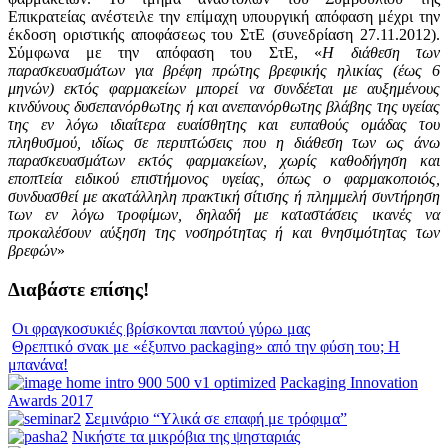
Επικρατείας ανέστειλε την επίμαχη υπουργική απόφαση μέχρι την
έκδοση οριστικής αποφάσεως του ΣτΕ (συνεδρίαση 27.11.2012).
Σύμφωνα με την απόφαση του ΣτΕ, «
Η διάθεση των
παρασκευασμάτων για βρέφη πρώτης βρεφικής ηλικίας (έως 6
μηνών) εκτός φαρμακείων μπορεί να συνδέεται με αυξημένους
κινδύνους δυσεπανόρθωτης ή και ανεπανόρθωτης βλάβης της υγείας
της εν λόγω ιδιαίτερα ευαίσθητης και ευπαθούς ομάδας του
πληθυσμού, ιδίως σε περιπτώσεις που η διάθεση των ως άνω
παρασκευασμάτων εκτός φαρμακείων, χωρίς καθοδήγηση και
εποπτεία ειδικού επιστήμονος υγείας, όπως ο φαρμακοποιός,
συνδυασθεί με ακατάλληλη πρακτική σίτισης ή πλημμελή συντήρηση
των εν λόγω τροφίμων, δηλαδή με καταστάσεις ικανές να
προκαλέσουν αύξηση της νοσηρότητας ή και θνησιμότητας των
βρεφών
»
Διαβάστε επίσης!
Οι φραγκοσυκιές βρίσκονται παντού γύρω μας
Θρεπτικό σνακ με «έξυπνο packaging» από την φύση του; Η
μπανάνα!
Packaging Innovation
Awards 2017
Σεμινάριο “Υλικά σε επαφή με τρόφιμα”
Νικήστε τα μικρόβια της ψησταριάς