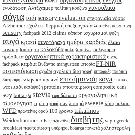
νανοτεχνολογία
οργανοληπτικός έλεγχος
ΕΦΕΤ
νανοϋλικά
ενυδάτωση
Αλτζχαιμερ
πολίτικη κουζίνα
σόγια
τσάι
sensory evaluation
στεφανιαία νόσος
σχολείο
Alzheimer
θερμική επεξεργασία
λουτείνη
κερσετίνη
sensory
claims
ισχυρισμοί
fachpack 2012
κάπαρη
ψύξη
αυγό
κρασί
ημέρα καρδιάς
αυγοτάραχο
έλαια
κολοκύθα
κονσερβοποίηση
πολυβιταμίνες
σαλιγκάρια
οργανοληπτικά χαρακτηριστικά
πρόσθετα
οίνος
FT-NIR
καρδιά
fachpack
Βυζάντιο
mangusteen
ιστορία
οστεοπόρωση
σχολική διατροφή
αχλάδι
ιπποφαές
παιδική
επισήμανση
soya
ελληνικό πρωινό
διατροφή
φυτικές
παιδί
proteins
αποστείρωση
composite cans
ίνες
κατάψυξη
stevia
soy
οργανοληπτική
bottarga
αφυδάτωση
sweete
αξιολόγηση
τιμές τροφίμων
λιπαρά
λίπη
σαλάτα
WFD
trikalinos
100 χρόνια
πρωτεΐνες ορού
διαβήτης
Weidenhammer
oils
νερό
greek
ζεαξανθίνη
breakfast
παστερίωση
χοληστερόλη
υπέρηχοι
botarga
παγωτά