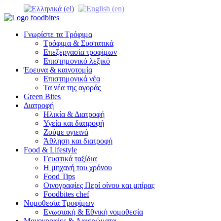
Γνωρίστε τα Τρόφιμα
Τρόφιμα & Συστατικά
Επεξεργασία τροφίμων
Επιστημονικό λεξικό
Έρευνα & καινοτομία
Επιστημονικά νέα
Τα νέα της αγοράς
Green Bites
Διατροφή
Ηλικία & Διατροφή
Υγεία και διατροφή
Ζούμε υγιεινά
Άθληση και διατροφή
Food & Lifestyle
Γευστικά ταξίδια
Η μηχανή του χρόνου
Food Tips
Οινογραφίες Περί οίνου και μπίρας
Foodbites chef
Νομοθεσία Τροφίμων
Ενωσιακή & Εθνική νομοθεσία
Μονογραφίες & Αφιερώματα