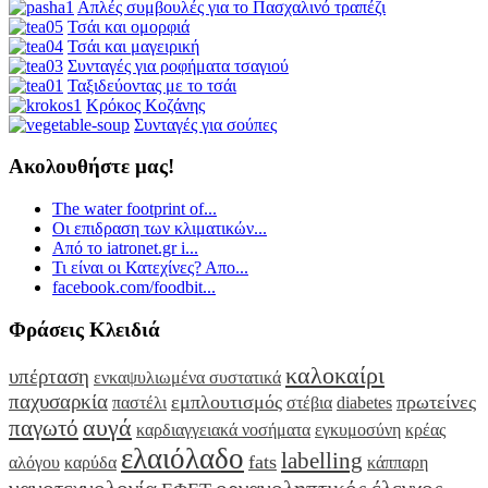
Απλές συμβουλές για το Πασχαλινό τραπέζι
Τσάι και ομορφιά
Τσάι και μαγειρική
Συνταγές για ροφήματα τσαγιού
Ταξιδεύοντας με το τσάι
Κρόκος Κοζάνης
Συνταγές για σούπες
Ακολουθήστε μας!
The water footprint of...
Οι επιδραση των κλιματικών...
Από το iatronet.gr i...
Τι είναι οι Κατεχίνες? Απο...
facebook.com/foodbit...
Φράσεις Κλειδιά
καλοκαίρι
υπέρταση
ενκαψυλιωμένα συστατικά
παχυσαρκία
εμπλουτισμός
πρωτείνες
παστέλι
στέβια
diabetes
αυγά
παγωτό
καρδιαγγειακά νοσήματα
εγκυμοσύνη
κρέας
ελαιόλαδο
labelling
fats
αλόγου
καρύδα
κάππαρη