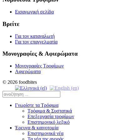
Εισαγωγική σελίδα
Βρείτε
Για τον καταναλωτή
Για τον επαγγελματία
Μονογραφίες & Αφιερώματα
Μονογραφίες Τροφίμων
Αφιερώματα
© 2026 foodbites
Γνωρίστε τα Τρόφιμα
Τρόφιμα & Συστατικά
Επεξεργασία τροφίμων
Επιστημονικό λεξικό
Έρευνα & καινοτομία
Επιστημονικά νέα
Τα νέα της αγοράς