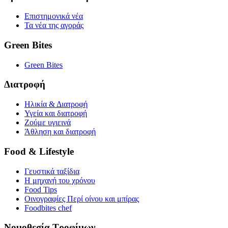
Επιστημονικά νέα
Τα νέα της αγοράς
Green Bites
Green Bites
Διατροφή
Ηλικία & Διατροφή
Υγεία και διατροφή
Ζούμε υγιεινά
Άθληση και διατροφή
Food & Lifestyle
Γευστικά ταξίδια
Η μηχανή του χρόνου
Food Tips
Οινογραφίες Περί οίνου και μπίρας
Foodbites chef
Νομοθεσία Τροφίμων