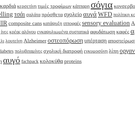
σόγια
καρδιά
τιμές τροφίμων
κονσερβο
κερσετίνη
κάππαρη
αυγά
elling
τσάι
WFD
σχολείο
πρόσθετα
σαλάτα
πολίτικη κ
NIR
sensory evaluation
composite cans
Α
κατάψυξη
ιπποφαές
α
αφυδάτωση
καφές
 ίνες
κρέας αλόγου
ενκαψυλιωμένα συστατικά
οστεοπόρωση
υπέρταση
Alzheimer
αποστείρωσ
λι
λουτείνη
οργαν
σχολική διατροφή
λίπη
diabetes
πολυβιταμίνες
εγκυμοσύνη
αυγό
κολοκύθα
η
proteins
fachpack