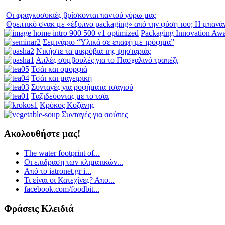
Οι φραγκοσυκιές βρίσκονται παντού γύρω μας
Θρεπτικό σνακ με «έξυπνο packaging» από την φύση του; Η μπανά
Packaging Innovation Aw
Σεμινάριο “Υλικά σε επαφή με τρόφιμα”
Νικήστε τα μικρόβια της ψησταριάς
Απλές συμβουλές για το Πασχαλινό τραπέζι
Τσάι και ομορφιά
Τσάι και μαγειρική
Συνταγές για ροφήματα τσαγιού
Ταξιδεύοντας με το τσάι
Κρόκος Κοζάνης
Συνταγές για σούπες
Ακολουθήστε μας!
The water footprint of...
Οι επιδραση των κλιματικών...
Από το iatronet.gr i...
Τι είναι οι Κατεχίνες? Απο...
facebook.com/foodbit...
Φράσεις Κλειδιά