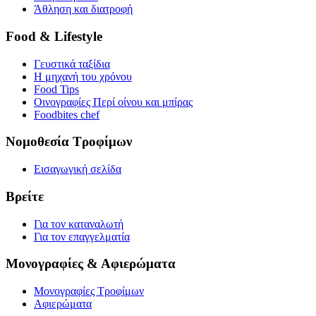
Άθληση και διατροφή
Food & Lifestyle
Γευστικά ταξίδια
Η μηχανή του χρόνου
Food Tips
Οινογραφίες Περί οίνου και μπίρας
Foodbites chef
Νομοθεσία Τροφίμων
Εισαγωγική σελίδα
Βρείτε
Για τον καταναλωτή
Για τον επαγγελματία
Μονογραφίες & Αφιερώματα
Μονογραφίες Τροφίμων
Αφιερώματα