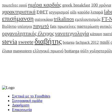
ημέρα καρδιάς
greek breakfast
100 χρόνια
πρωτεΐνες ορού
χαρακτηριστικά
lab
ΕΦΕΤ
ισχυρισμοί
oils
λιπαρά
καρύδα
επισήμανση
trikalinos
FT-
εμπλουτισμός
σαλιγκάρια
παγωτό
fats
πρωτείνες
παστερίωση
Βυζάντιο
υπέρηχοι
φυτικές
οργανοληπτικός έλεγχος
νανοτεχνολογία
κάπαρη
παστέ
διαβήτης
stevia
sweete
παιδί
botarga
fachpack 2012
έλαια
ελληνικό πρωινό
bottarga
χοληστερόλ
mangusteen
ψύξη
Σχετικά με το Foodbites
Συγγραφική ομάδα
Διαφήμιση
Επικοινωνία