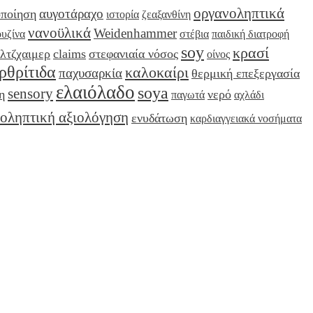
οργανοληπτικά
αυγοτάραχο
ποίηση
ιστορία
ζεαξανθίνη
νανοϋλικά
Weidenhammer
ουζίνα
στέβια
παιδική διατροφή
soy
κρασί
λτζχαιμερ
claims
στεφανιαία νόσος
οίνος
ρθρίτιδα
καλοκαίρι
παχυσαρκία
θερμική επεξεργασία
ελαιόλαδο
soya
sensory
η
νερό
παγωτά
αχλάδι
οληπτική αξιολόγηση
ενυδάτωση
καρδιαγγειακά νοσήματα