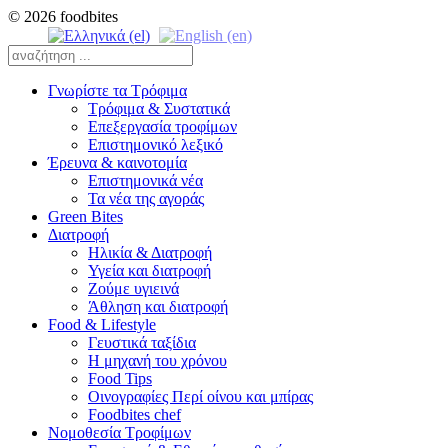
© 2026 foodbites
Γνωρίστε τα Τρόφιμα
Τρόφιμα & Συστατικά
Επεξεργασία τροφίμων
Επιστημονικό λεξικό
Έρευνα & καινοτομία
Επιστημονικά νέα
Τα νέα της αγοράς
Green Bites
Διατροφή
Ηλικία & Διατροφή
Υγεία και διατροφή
Ζούμε υγιεινά
Άθληση και διατροφή
Food & Lifestyle
Γευστικά ταξίδια
Η μηχανή του χρόνου
Food Tips
Οινογραφίες Περί οίνου και μπίρας
Foodbites chef
Νομοθεσία Τροφίμων