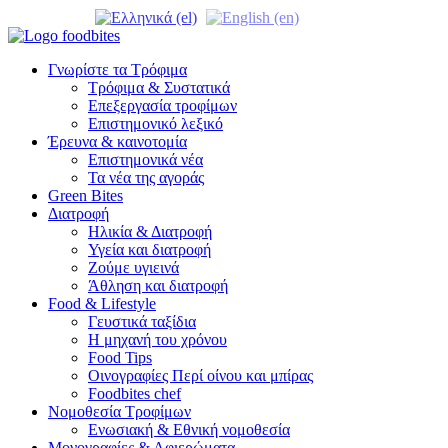
Γνωρίστε τα Τρόφιμα
Τρόφιμα & Συστατικά
Επεξεργασία τροφίμων
Επιστημονικό λεξικό
Έρευνα & καινοτομία
Επιστημονικά νέα
Τα νέα της αγοράς
Green Bites
Διατροφή
Ηλικία & Διατροφή
Υγεία και διατροφή
Ζούμε υγιεινά
Άθληση και διατροφή
Food & Lifestyle
Γευστικά ταξίδια
Η μηχανή του χρόνου
Food Tips
Οινογραφίες Περί οίνου και μπίρας
Foodbites chef
Νομοθεσία Τροφίμων
Ενωσιακή & Εθνική νομοθεσία
Μονογραφίες & Αφιερώματα