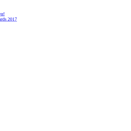
να!
ards 2017