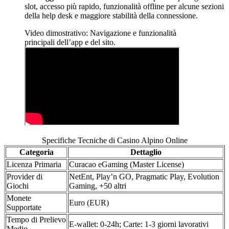
slot, accesso più rapido, funzionalità offline per alcune sezioni
della help desk e maggiore stabilità della connessione.
Video dimostrativo: Navigazione e funzionalità
principali dell’app e del sito.
Specifiche Tecniche di Casino Alpino Online
Categoria
Dettaglio
Licenza Primaria
Curacao eGaming (Master License)
Provider di
NetEnt, Play’n GO, Pragmatic Play, Evolution
Giochi
Gaming, +50 altri
Monete
Euro (EUR)
Supportate
Tempo di Prelievo
E-wallet: 0-24h; Carte: 1-3 giorni lavorativi
Medio