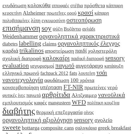
κολοκύθα
ενυδάτωση
πρόσθετα
ιπποφαές
στέβια
κάππαρη
κρασί
Alzheimer
κερσετίνη
πρωτεΐνες ορού
κάπαρη
οστεοπόρωση
λίπη
πολυβιταμίνες
εγκυμοσύνη
επισήμανση
soy
ψύξη
Βυζάντιο
αχλάδι
οργανοληπτικά χαρακτηριστικά
Weidenhammer
labelling
οργανοληπτικός έλεγχος
claims
diabetes
trikalinos
καρδιά
παιδί
αποστείρωση
χοληστερόλη
καλοκαίρι
sensory
σχολική διατροφή
παιδική διατροφή
evaluation
παγωτό
αυγοτάραχο
ισχυρισμοί
κατάψυξη
τσάι
ελληνικό πρωινό
fats
fachpack 2012
λουτείνη
νανοτεχνολογία
αφυδάτωση
100 χρόνια
FT-NIR
υπέρταση
κονσερβοποίηση
πρωτείνες
νερό
αρθρίτιδα
νανοϋλικά
Αλτζχαιμερ
φυτικές ίνες
παγωτά
WFD
εμπλουτισμός
καφές
mangusteen
πολίτικη κουζίνα
διαβήτης
θερμική επεξεργασία
οίνος
οργανοληπτική αξιολόγηση
sensory
σχολείο
sweete
bottarga
composite cans
greek breakfast
σαλιγκάρια