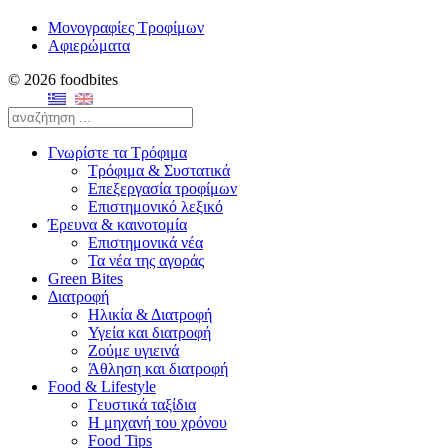
Μονογραφίες Τροφίμων
Αφιερώματα
© 2026 foodbites
Γνωρίστε τα Τρόφιμα
Τρόφιμα & Συστατικά
Επεξεργασία τροφίμων
Επιστημονικό λεξικό
Έρευνα & καινοτομία
Επιστημονικά νέα
Τα νέα της αγοράς
Green Bites
Διατροφή
Ηλικία & Διατροφή
Υγεία και διατροφή
Ζούμε υγιεινά
Άθληση και διατροφή
Food & Lifestyle
Γευστικά ταξίδια
Η μηχανή του χρόνου
Food Tips