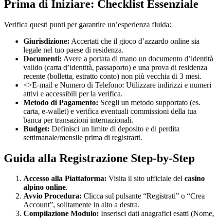
Prima di Iniziare: Checklist Essenziale
Verifica questi punti per garantire un’esperienza fluida:
Giurisdizione:
Accertati che il gioco d’azzardo online sia
legale nel tuo paese di residenza.
Documenti:
Avere a portata di mano un documento d’identità
valido (carta d’identità, passaporto) e una prova di residenza
recente (bolletta, estratto conto) non più vecchia di 3 mesi.
<>E-mail e Numero di Telefono: Utilizzare indirizzi e numeri
attivi e accessibili per la verifica.
Metodo di Pagamento:
Scegli un metodo supportato (es.
carta, e-wallet) e verifica eventuali commissioni della tua
banca per transazioni internazionali.
Budget:
Definisci un limite di deposito e di perdita
settimanale/mensile prima di registrarti.
Guida alla Registrazione Step-by-Step
Accesso alla Piattaforma:
Visita il sito ufficiale del
casino
alpino online
.
Avvio Procedura:
Clicca sul pulsante “Registrati” o “Crea
Account”, solitamente in alto a destra.
Compilazione Modulo:
Inserisci dati anagrafici esatti (Nome,