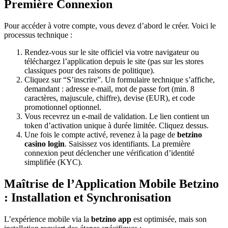
Première Connexion
Pour accéder à votre compte, vous devez d’abord le créer. Voici le
processus technique :
Rendez-vous sur le site officiel via votre navigateur ou
téléchargez l’application depuis le site (pas sur les stores
classiques pour des raisons de politique).
Cliquez sur “S’inscrire”. Un formulaire technique s’affiche,
demandant : adresse e-mail, mot de passe fort (min. 8
caractères, majuscule, chiffre), devise (EUR), et code
promotionnel optionnel.
Vous recevrez un e-mail de validation. Le lien contient un
token d’activation unique à durée limitée. Cliquez dessus.
Une fois le compte activé, revenez à la page de
betzino
casino login
. Saisissez vos identifiants. La première
connexion peut déclencher une vérification d’identité
simplifiée (KYC).
Maîtrise de l’Application Mobile Betzino
: Installation et Synchronisation
L’expérience mobile via la
betzino app
est optimisée, mais son