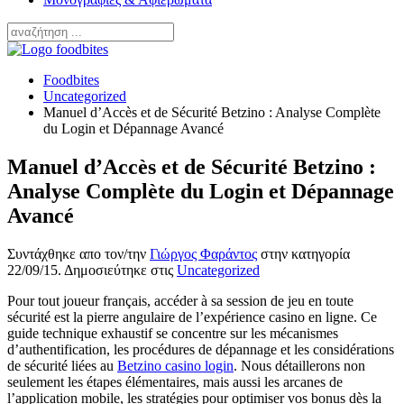
Foodbites
Uncategorized
Manuel d’Accès et de Sécurité Betzino : Analyse Complète
du Login et Dépannage Avancé
Manuel d’Accès et de Sécurité Betzino :
Analyse Complète du Login et Dépannage
Avancé
Συντάχθηκε απο τον/την
Γιώργος Φαράντος
στην κατηγορία
22/09/15
. Δημοσιεύτηκε στις
Uncategorized
Pour tout joueur français, accéder à sa session de jeu en toute
sécurité est la pierre angulaire de l’expérience casino en ligne. Ce
guide technique exhaustif se concentre sur les mécanismes
d’authentification, les procédures de dépannage et les considérations
de sécurité liées au
Betzino casino login
. Nous détaillerons non
seulement les étapes élémentaires, mais aussi les arcanes de
l’application mobile, les stratégies pour optimiser vos bonus dès la