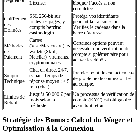
Régulation
License).
bloquer l’accès si non
complétée.
SSL 256-bit sur
Protège vos identifiants
Chiffrement
toutes les pages, y
pendant la transmission.
des
compris
betzino
Vérifiez le cadenas dans la
Données
casino login
.
barre d’adresse.
Cartes
Certaines options peuvent
Méthodes
(Visa/Mastercard), e-
nécessiter une vérification de
de
wallets (Skrill,
compte supplémentaire pour
Paiement
Neteller), virements,
activer les dépôts.
cryptomonnaies.
Chat en direct 24/7,
Premier point de contact en cas
Support
e-mail. Temps de
de problème de connexion lié
Technique
réponse moyen : < 5
au compte.
min (chat).
Jusqu’à 50 000 € par
Un processus de vérification de
Limites de
mois selon la
compte (KYC) est obligatoire
Retrait
méthode.
avant tout retrait.
Stratégie des Bonus : Calcul du Wager et
Optimisation à la Connexion