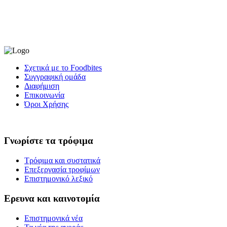
Σχετικά με το Foodbites
Συγγραφική ομάδα
Διαφήμιση
Επικοινωνία
Όροι Χρήσης
Γνωρίστε τα τρόφιμα
Τρόφιμα και συστατικά
Επεξεργασία τροφίμων
Επιστημονικό λεξικό
Ερευνα και καινοτομία
Επιστημονικά νέα