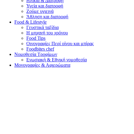
Ηλικία & Διατροφή
Υγεία και διατροφή
Ζούμε υγιεινά
Άθληση και διατροφή
Food & Lifestyle
Γευστικά ταξίδια
Η μηχανή του χρόνου
Food Tips
Οινογραφίες Περί οίνου και μπίρας
Foodbites chef
Νομοθεσία Τροφίμων
Ενωσιακή & Εθνική νομοθεσία
Μονογραφίες & Αφιερώματα