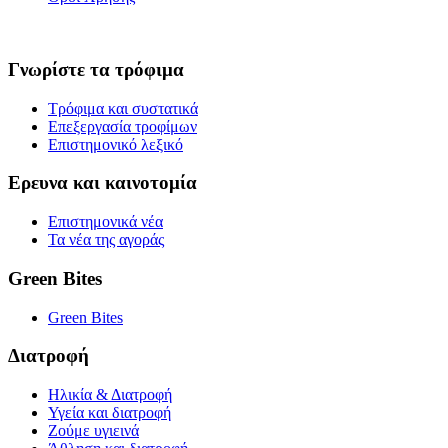
Γνωρίστε τα τρόφιμα
Τρόφιμα και συστατικά
Επεξεργασία τροφίμων
Επιστημονικό λεξικό
Ερευνα και καινοτομία
Επιστημονικά νέα
Τα νέα της αγοράς
Green Bites
Green Bites
Διατροφή
Ηλικία & Διατροφή
Υγεία και διατροφή
Ζούμε υγιεινά