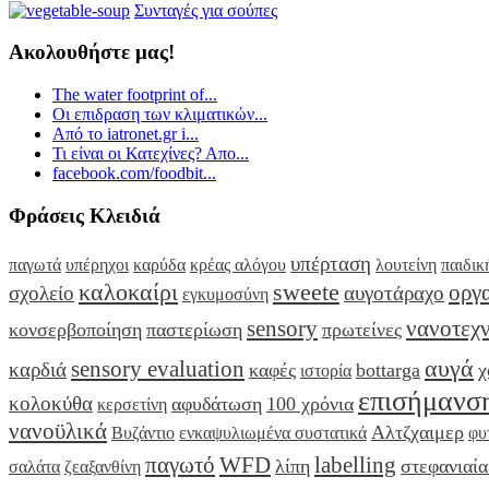
Συνταγές για σούπες
Ακολουθήστε μας!
The water footprint of...
Οι επιδραση των κλιματικών...
Από το iatronet.gr i...
Τι είναι οι Κατεχίνες? Απο...
facebook.com/foodbit...
Φράσεις Κλειδιά
υπέρταση
παγωτά
υπέρηχοι
καρύδα
κρέας αλόγου
λουτείνη
παιδικ
καλοκαίρι
sweete
οργ
σχολείο
αυγοτάραχο
εγκυμοσύνη
sensory
νανοτεχ
κονσερβοποίηση
παστερίωση
πρωτείνες
αυγά
sensory evaluation
καρδιά
καφές
bottarga
χ
ιστορία
επισήμανσ
κολοκύθα
αφυδάτωση
100 χρόνια
κερσετίνη
νανοϋλικά
Αλτζχαιμερ
Βυζάντιο
ενκαψυλιωμένα συστατικά
φυτ
παγωτό
WFD
labelling
λίπη
στεφανιαία
σαλάτα
ζεαξανθίνη