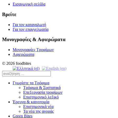
Εισαγωγική σελίδα
Βρείτε
Για τον καταναλωτή
Για τον επαγγελματία
Μονογραφίες & Αφιερώματα
Μονογραφίες Τροφίμων
Αφιερώματα
© 2026 foodbites
Γνωρίστε τα Τρόφιμα
Τρόφιμα & Συστατικά
Επεξεργασία τροφίμων
Επιστημονικό λεξικό
Έρευνα & καινοτομία
Επιστημονικά νέα
Τα νέα της αγοράς
Green Bites