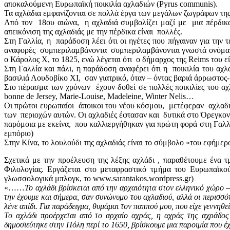
αποκαλούμενη Ευρωπαϊκή ποικιλία αχλαδιών (Pyrus communis).
Τα αχλάδια εμφανίζονται σε πολλά έργα των μεγάλων ζωγράφων της
Από τον 18ου αιώνα, η αχλαδιά συμβολίζει μαζί με μια πέρδικα 
απεικόνιση της αχλαδιάς με την πέρδικα είναι πολλές.
Στη Γαλλία, η παράδοση λέει ότι οι ηγέτες που πήγαιναν για την
αναφορές συμπεριλαμβάνοντα συμπεριλαμβάνονται γνωστά ονόματα
ο Κάρολος Χ, το 1825, ενώ λέγεται ότι ο δήμαρχος της Reims του εί
Στη Γαλλία και πάλι, η παράδοση αναφέρει ότι η ποικιλία του αχ
βασιλιά Λουδοβίκο ΧΙ, σαν γιατρικό, όταν – όντας βαριά άρρωστος- 
Στο πέρασμα των χρόνων έχουν δοθεί σε πολλές ποικιλίες του αχλ
bonne de Jersey, Marie-Louise, Madeleine, Winter Nelis…
Οι πρώτοι ευρωπαίοι άποικοι του νέου κόσμου, μετέφεραν αχλαδιέ
των περιοχών αυτών. Οι αχλαδιές έφτασαν και δυτικά στο Όρεγκον 
παρόμοια με εκείνα, που καλλιεργήθηκαν για πρώτη φορά στη Γαλλία
εμπόριο)
Στην Κίνα, το λουλούδι της αχλαδιάς είναι το σύμβολο «του εφήμερ
Σχετικά με την προέλευση της λέξης αχλάδι , παραθέτουμε ένα
Φιλολογίας. Εργάζεται στο μεταφραστικό τμήμα του Ευρωπαϊκού
γλωσσολογικά μπλογκ, το www.sarantakos.wordpress.gr)
«……
Το αχλάδι βρίσκεται από την αρχαιότητα στον ελληνικό χώρο –οι
την έχουμε και σήμερα, σαν συνώνυμο του αχλαδιού, αλλά οι περισσότ
λένε απίδι. Για παράδειγμα, θυμάμαι τον παππού μου, που είχε γεννηθεί
Το αχλάδι προέρχεται από το αρχαίο αχράς, η αχράς της αχράδος 
δημοσιεύτηκε στην Πόλη περί το 1650, βρίσκουμε μια παροιμία που έχε