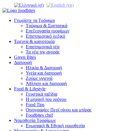
Γνωρίστε τα Τρόφιμα
Τρόφιμα & Συστατικά
Επεξεργασία τροφίμων
Επιστημονικό λεξικό
Έρευνα & καινοτομία
Επιστημονικά νέα
Τα νέα της αγοράς
Green Bites
Διατροφή
Ηλικία & Διατροφή
Υγεία και διατροφή
Ζούμε υγιεινά
Άθληση και διατροφή
Food & Lifestyle
Γευστικά ταξίδια
Η μηχανή του χρόνου
Food Tips
Οινογραφίες Περί οίνου και μπίρας
Foodbites chef
Νομοθεσία Τροφίμων
Ενωσιακή & Εθνική νομοθεσία
Μονογραφίες & Αφιερώματα