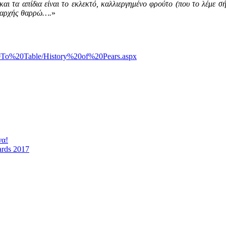
και τα απίδια είναι το εκλεκτό, καλλιεργημένο φρούτο (που το λέμε σή
ης αρχής θαρρώ….
»
0To%20Table/History%20of%20Pears.aspx
να!
ards 2017