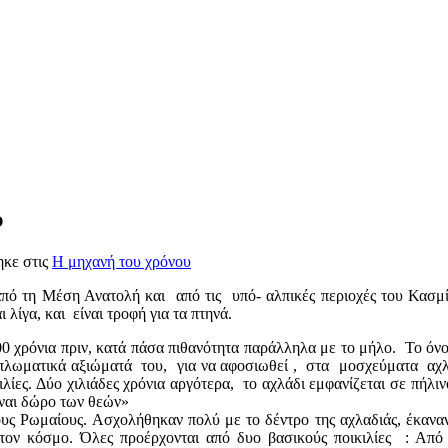
ύ
ηκε στις
Η μηχανή του χρόνου
πό τη Μέση Ανατολή και από τις υπό- αλπικές περιοχές του Κασμί
λίγα, και είναι τροφή για τα πτηνά.
00 χρόνια πριν, κατά πάσα πιθανότητα παράλληλα με το μήλο. Το όνο
διπλωματικά αξιώματά του, για να αφοσιωθεί , στα μοσχεύματα αχ
λίες. Δύο χιλιάδες χρόνια αργότερα, το αχλάδι εμφανίζεται σε πήλι
ίναι δώρο των θεών»
υς Ρωμαίους. Ασχολήθηκαν πολύ με το δέντρο της αχλαδιάς, έκανα
τον κόσμο. Όλες προέρχονται από δυο βασικούς ποικιλίες : Από 