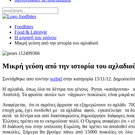
Foodbites
Food & Lifestyle
Η μηχανή του χρόνου
Μικρή γεύση από την ιστορία του αχλαδιού
Μικρή γεύση από την ιστορία του αχλαδιο
Συντάχθηκε απο τον/την
webgf
στην κατηγορία
15/11/12
. Δημοσιεύτ
H αχλαδιά, όπως όλα τα δέντρα του γένους Pyrus «κατάγονται» α
Ανατολή. Τα φρούτα αυτών των «άγριων» ποικιλιών, είναι μικρά και 
Αναφέρεται, ότι οι αγρότες άρχισαν να εξημερώνουν το αχλάδι 70
εποχή μας, έχει συνδεθεί με τα αχλάδια αφού, εγκατέλειψε τα 
αυτά τα δέντρα και από διασταυρώσεις δημιούργησε διάφορες ποικι
Έλληνες πρέπει να το εκτιμούσαν πολύ. Ο Όμηρος αναφέρει ότι « ε
Η διάδοσή του στην υπόλοιπη Ευρώπη, θα πρέπει να αποδοθεί στο
ποικιλίες. Σήμερα θα βρούμε πάνω από 15000 ποικιλίες σε όλο 