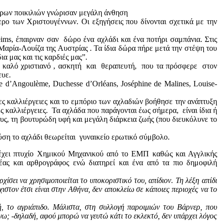
φόρων ποικιλιών γνώρισαν μεγάλη άνθηση
ρο των Χριστουγέννων. Οι εξηγήσεις που δίνονται σχετικά με την
ims, έπαιρναν σαν δώρο ένα αχλάδι και ένα ποτήρι σαμπάνια. Στις
ία-Λουίζα της Αυστρίας . Τα ίδια δώρα πήρε μετά την στέψη του
α μας και τις καρδιές μας”.
ναν καλό χριστιανό , ασκητή και θεραπευτή, που τα πρόσφερε στον
ευε.
 d’Angoulème, Duchesse d’Orléans, Joséphine de Malines, Louise-
ς καλλιέργειες και το εμπόριο των αχλαδιών βοήθησε την ανάπτυξη
 καλλιέργειες. Τα αχλάδα που παράγονται έως σήμερα, είναι ίδια ή
ους, τη βουτυρώδη υφή και μεγάλη διάρκεια ζωής (που διευκόλυνε το
Δύση το αχλάδι θεωρείται γυναικείο ερωτικό σύμβολο.
 έχει πτυχίο Χημικού Μηχανικού από το ΕΜΠ καθώς και Αγγλικής
έας και αρθρογράφος ενώ διατηρεί και ένα από τα πιο δημοφιλή
χίσει να χρησιμοποιείται το υποκοριστικό του, απίδιον. Τη λέξη απίδι
ιστον έτσι είναι στην Αθήνα, δεν αποκλείω σε κάποιες περιοχές να το
ή, το αγριάπιδο. Μάλιστα, στη συλλογή παροιμιών του Βάρνερ, που
άγω; -δηλαδή, αφού μπορώ να γευτώ κάτι το εκλεκτό, δεν υπάρχει λόγος