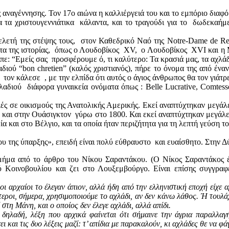
 αναγέννησης. Τον 17ο αιώνα η καλλιέργειά του και το εμπόριο δια
τα χριστουγεννιάτικα κάλαντα, και το τραγούδι για το δωδεκαήμε
 τελετή της στέψης τους, στον Καθεδρικό Ναό της Notre-Dame de Re
 της ιστορίας, όπως ο Λουδοβίκος XV, ο Λουδοβίκος XVI και η Μαρ
πε: “Εμείς σας προσφέρουμε ό, τι καλύτερο: Τα κρασιά μας, τα αχλάδι
λαδιού “bon chretien” (καλός χριστιανός), πήρε το όνομα της από έ
τον κάλεσε , με την ελπίδα ότι αυτός ο άγιος άνθρωπος θα τον γιάτρ
αδιού διάφορα γυναικεία ονόματα όπως : Belle Lucrative, Comtesse
ς σε οικισμούς της Ανατολικής Αμερικής. Εκεί αναπτύχτηκαν μεγάλε
και στην Ουάσιγκτον γύρω στο 1800. Και εκεί αναπτύχτηκαν μεγάλες
 και στο Βέλγιο, και τα οποία ήταν περιζήτητα για τη λεπτή γεύση τ
ου της ύπαρξης», επειδή είναι πολύ εύθραυστο και ευαίσθητο. Στην 
 τμήμα από το άρθρο του Νίκου Σαραντάκου. (Ο Νίκος Σαραντάκος
 Κοινοβουλίου και ζει στο Λουξεμβούργο. Είναι επίσης συγγραφ
 αρχαίοι το έλεγαν άπιον, αλλά ήδη από την ελληνιστική εποχή είχε αρ
εροι, σήμερα, χρησιμοποιούμε το αχλάδι, αν δεν κάνω λάθος. Ή τουλάχ
 στη Μάνη, και ο οποίος δεν έλεγε αχλάδι, αλλά απίδι.
δηλαδή, λέξη που αρχικά φαίνεται ότι σήμαινε την άγρια παραλλαγ
ι και τις δυο λέξεις μαζί: τ’ απίδια με παρακαλούν, κι αχλάδες θε να φ