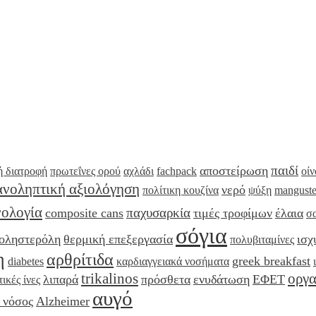
παιδί
αποστείρωση
ή διατροφή
πρωτεΐνες ορού
αχλάδι
fachpack
οίν
ανοληπτική αξιολόγηση
νερό
πολίτικη κουζίνα
ψύξη
mangust
νολογία
παχυσαρκία
composite cans
τιμές τροφίμων
έλαια
σ
σόγια
οληστερόλη
θερμική επεξεργασία
ισχ
πολυβιταμίνες
η
αρθρίτιδα
greek breakfast
diabetes
καρδιαγγειακά νοσήματα
trikalinos
οργα
λιπαρά
πρόσθετα
ενυδάτωση
ΕΦΕΤ
ικές ίνες
αυγό
 νόσος
Alzheimer