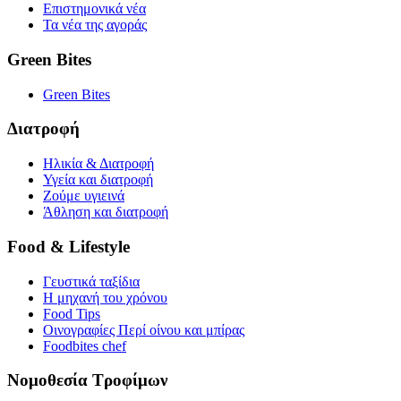
Επιστημονικά νέα
Τα νέα της αγοράς
Green Bites
Green Bites
Διατροφή
Ηλικία & Διατροφή
Υγεία και διατροφή
Ζούμε υγιεινά
Άθληση και διατροφή
Food & Lifestyle
Γευστικά ταξίδια
Η μηχανή του χρόνου
Food Tips
Οινογραφίες Περί οίνου και μπίρας
Foodbites chef
Νομοθεσία Τροφίμων