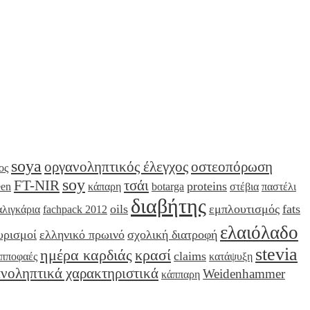
soya
οργανοληπτικός έλεγχος
οστεοπόρωση
ος
soy
FT-NIR
τσάι
proteins
een
κάπαρη
botarga
στέβια
παστέλι
διαβήτης
oils
εμπλουτισμός
fats
αλιγκάρια
fachpack 2012
ελαιόλαδο
υρισμοί
ελληνικό πρωινό
σχολική διατροφή
stevia
ημέρα καρδιάς
κρασί
claims
ιπποφαές
κατάψυξη
νοληπτικά χαρακτηριστικά
Weidenhammer
κάππαρη