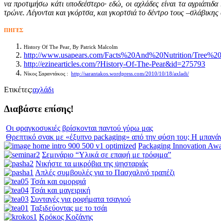
να προτιμήσω κάτι υποδεέστερο· εδώ, οι αχλάδες είναι τα αγριάπιδα 
τρώνε. Λέγονται και γκόρτσα, και γκορτσιά το δέντρο τους –σλάβικ
ΠΗΓΕΣ
History Of The Pear, By Patrick Malcolm
http://www.usapears.com/Facts%20And%20Nutrition/Tree%2
http://ezinearticles.com/?History-Of-The-Pear&id=275793
Νίκος Σαραντάκος :
http://sarantakos.wordpress.com/2010/10/18/axladi/
Ετικέτες:
αχλάδι
Διαβάστε επίσης!
Οι φραγκοσυκιές βρίσκονται παντού γύρω μας
Θρεπτικό σνακ με «έξυπνο packaging» από την φύση του; Η μπανά
Packaging Innovation Aw
Σεμινάριο “Υλικά σε επαφή με τρόφιμα”
Νικήστε τα μικρόβια της ψησταριάς
Απλές συμβουλές για το Πασχαλινό τραπέζι
Τσάι και ομορφιά
Τσάι και μαγειρική
Συνταγές για ροφήματα τσαγιού
Ταξιδεύοντας με το τσάι
Κρόκος Κοζάνης