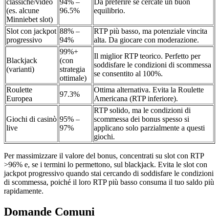
classiche/video
94% –
Da preferire se cercate un buon
(es. alcune
96.5%
equilibrio.
Minniebet slot)
Slot con jackpot
88% –
RTP più basso, ma potenziale vincita
progressivo
94%
alta. Da giocare con moderazione.
99%+
Il miglior RTP teorico. Perfetto per
Blackjack
(con
soddisfare le condizioni di scommessa
(varianti)
strategia
se consentito al 100%.
ottimale)
Roulette
Ottima alternativa. Evita la Roulette
97.3%
Europea
Americana (RTP inferiore).
RTP solido, ma le condizioni di
Giochi di casinò
95% –
scommessa dei bonus spesso si
live
97%
applicano solo parzialmente a questi
giochi.
Per massimizzare il valore del bonus, concentrati su slot con RTP
>96% e, se i termini lo permettono, sul blackjack. Evita le slot con
jackpot progressivo quando stai cercando di soddisfare le condizioni
di scommessa, poiché il loro RTP più basso consuma il tuo saldo più
rapidamente.
Domande Comuni