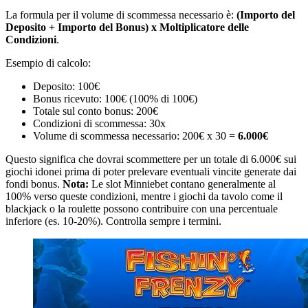
La formula per il volume di scommessa necessario è:
(Importo del
Deposito + Importo del Bonus) x Moltiplicatore delle
Condizioni
.
Esempio di calcolo:
Deposito: 100€
Bonus ricevuto: 100€ (100% di 100€)
Totale sul conto bonus: 200€
Condizioni di scommessa: 30x
Volume di scommessa necessario: 200€ x 30 =
6.000€
Questo significa che dovrai scommettere per un totale di 6.000€ sui
giochi idonei prima di poter prelevare eventuali vincite generate dai
fondi bonus.
Nota:
Le slot Minniebet contano generalmente al
100% verso queste condizioni, mentre i giochi da tavolo come il
blackjack o la roulette possono contribuire con una percentuale
inferiore (es. 10-20%). Controlla sempre i termini.