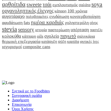
αρθρίτιδα
soya
sweete
τσάι
εμπλουτισμός
σαλάτα
οργανοληπτικός έλεγχος
100 χρόνια
κάπαρη
αυγοτάραχο
ενυδάτωση
κονσερβοποίηση
πολυβιταμίνες
ημέρα καρδιάς
αφυδάτωση
fats
χοληστερόλη
οίνος
stevia
sensory
υπέρταση
παστερίωση
ιστορία
παστέλι
παγωτό
κολοκύθα
σχολείο
oils
κάππαρη
σαλιγκάρια
θερμική επεξεργασία
κατάψυξη
ψύξη
καρύδα
φυτικές ίνες
ισχυρισμοί
composite cans
Σχετικά με το Foodbites
Συγγραφική ομάδα
Διαφήμιση
Επικοινωνία
Όροι Χρήσης