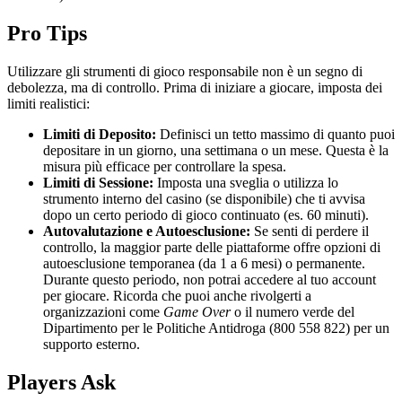
Pro Tips
Utilizzare gli strumenti di gioco responsabile non è un segno di
debolezza, ma di controllo. Prima di iniziare a giocare, imposta dei
limiti realistici:
Limiti di Deposito:
Definisci un tetto massimo di quanto puoi
depositare in un giorno, una settimana o un mese. Questa è la
misura più efficace per controllare la spesa.
Limiti di Sessione:
Imposta una sveglia o utilizza lo
strumento interno del casino (se disponibile) che ti avvisa
dopo un certo periodo di gioco continuato (es. 60 minuti).
Autovalutazione e Autoesclusione:
Se senti di perdere il
controllo, la maggior parte delle piattaforme offre opzioni di
autoesclusione temporanea (da 1 a 6 mesi) o permanente.
Durante questo periodo, non potrai accedere al tuo account
per giocare. Ricorda che puoi anche rivolgerti a
organizzazioni come
Game Over
o il numero verde del
Dipartimento per le Politiche Antidroga (800 558 822) per un
supporto esterno.
Players Ask