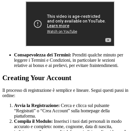
Consapevolezza dei Termini:
Prenditi qualche minuto per
leggere i Termini e Condizioni, in particolare le sezioni
relative ai bonus e ai prelievi, per evitare fraintendimenti.
Creating Your Account
Il processo di registrazione è semplice e lineare. Segui questi passi in
ordine:
Avvia la Registrazione:
Cerca e clicca sul pulsante
“Registrati” o “Crea Account” sulla homepage della
piattaforma.
Compila il Modulo:
Inserisci i tuoi dati personali in modo
accurato e completo: nome, cognome, data di nascita,