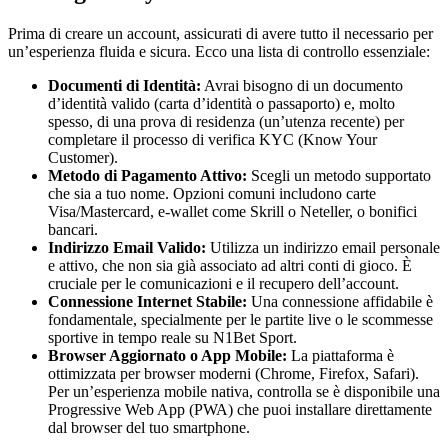
Prima di creare un account, assicurati di avere tutto il necessario per
un’esperienza fluida e sicura. Ecco una lista di controllo essenziale:
Documenti di Identità:
Avrai bisogno di un documento
d’identità valido (carta d’identità o passaporto) e, molto
spesso, di una prova di residenza (un’utenza recente) per
completare il processo di verifica KYC (Know Your
Customer).
Metodo di Pagamento Attivo:
Scegli un metodo supportato
che sia a tuo nome. Opzioni comuni includono carte
Visa/Mastercard, e-wallet come Skrill o Neteller, o bonifici
bancari.
Indirizzo Email Valido:
Utilizza un indirizzo email personale
e attivo, che non sia già associato ad altri conti di gioco. È
cruciale per le comunicazioni e il recupero dell’account.
Connessione Internet Stabile:
Una connessione affidabile è
fondamentale, specialmente per le partite live o le scommesse
sportive in tempo reale su N1Bet Sport.
Browser Aggiornato o App Mobile:
La piattaforma è
ottimizzata per browser moderni (Chrome, Firefox, Safari).
Per un’esperienza mobile nativa, controlla se è disponibile una
Progressive Web App (PWA) che puoi installare direttamente
dal browser del tuo smartphone.