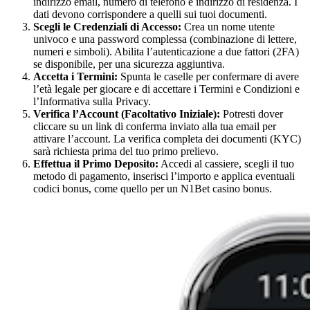
indirizzo email, numero di telefono e indirizzo di residenza. I
dati devono corrispondere a quelli sui tuoi documenti.
Scegli le Credenziali di Accesso:
Crea un nome utente
univoco e una password complessa (combinazione di lettere,
numeri e simboli). Abilita l’autenticazione a due fattori (2FA)
se disponibile, per una sicurezza aggiuntiva.
Accetta i Termini:
Spunta le caselle per confermare di avere
l’età legale per giocare e di accettare i Termini e Condizioni e
l’Informativa sulla Privacy.
Verifica l’Account (Facoltativo Iniziale):
Potresti dover
cliccare su un link di conferma inviato alla tua email per
attivare l’account. La verifica completa dei documenti (KYC)
sarà richiesta prima del tuo primo prelievo.
Effettua il Primo Deposito:
Accedi al cassiere, scegli il tuo
metodo di pagamento, inserisci l’importo e applica eventuali
codici bonus, come quello per un N1Bet casino bonus.