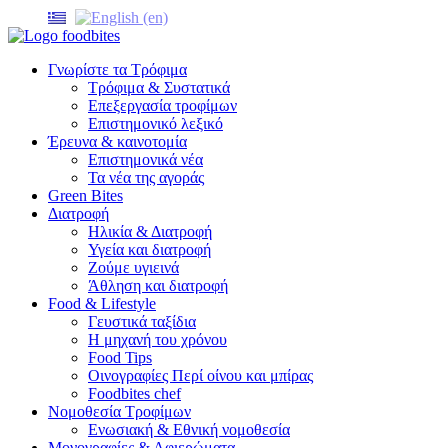
Γνωρίστε τα Τρόφιμα
Τρόφιμα & Συστατικά
Επεξεργασία τροφίμων
Επιστημονικό λεξικό
Έρευνα & καινοτομία
Επιστημονικά νέα
Τα νέα της αγοράς
Green Bites
Διατροφή
Ηλικία & Διατροφή
Υγεία και διατροφή
Ζούμε υγιεινά
Άθληση και διατροφή
Food & Lifestyle
Γευστικά ταξίδια
Η μηχανή του χρόνου
Food Tips
Οινογραφίες Περί οίνου και μπίρας
Foodbites chef
Νομοθεσία Τροφίμων
Ενωσιακή & Εθνική νομοθεσία
Μονογραφίες & Αφιερώματα