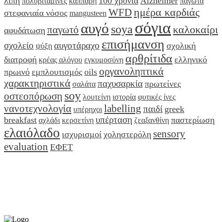
λίπη
100 χρόνια
Alzheimer
πολυβιταμίνες
κάππαρη
παγωτά
ημέρα καρδιάς
WFD
στεφανιαία νόσος
mangusteen
σόγια
αυγό
soya
καλοκαίρι
παγωτό
αφυδάτωση
επισήμανση
σχολείο
αυγοτάραχο
σχολική
ψύξη
αρθρίτιδα
διατροφή
ελληνικό
κρέας αλόγου
εγκυμοσύνη
οργανοληπτικά
πρωινό
εμπλουτισμός
oils
χαρακτηριστικά
παχυσαρκία
πρωτείνες
σαλάτα
soy
οστεοπόρωση
λουτείνη
ιστορία
φυτικές ίνες
νανοτεχνολογία
labelling
παιδί
greek
υπέρηχοι
υπέρταση
breakfast
παστερίωση
αχλάδι
κερσετίνη
ζεαξανθίνη
ελαιόλαδο
sensory
ισχυρισμοί
χοληστερόλη
evaluation
ΕΦΕΤ