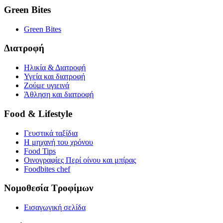
Green Bites
Green Bites
Διατροφή
Ηλικία & Διατροφή
Υγεία και διατροφή
Ζούμε υγιεινά
Άθληση και διατροφή
Food & Lifestyle
Γευστικά ταξίδια
Η μηχανή του χρόνου
Food Tips
Οινογραφίες Περί οίνου και μπίρας
Foodbites chef
Νομοθεσία Τροφίμων
Εισαγωγική σελίδα