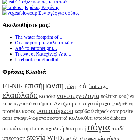
Ταξιδεύοντας με το τσάι
Κρόκος Κοζάνης
Συνταγές για σούπες
Ακολουθήστε μας!
The water footprint of...
Οι επιδραση των κλιματικών...
Από το iatronet.gr i...
Τι είναι οι Κατεχίνες? Απο...
facebook.com/foodbit...
Φράσεις Κλειδιά
επισήμανση
FT-NIR
τσάι
bottarga
ψύξη
ελαιόλαδο
νανοτεχνολογία
καρδιά
πολίτικη κουζίνα
αυγοτάραχο
Αλτζχαιμερ
καρδιαγγειακά νοσήματα
ζεαξανθίνη
οστεοπόρωση
proteins
καφές
composite
καρύδα
fachpack
κολοκύθα
cans
ενκαψυλιωμένα συστατικά
ιστορία
diabetes
σόγια
παιδί
αφυδάτωση
claims
σχολική διατροφή
stevia
WFD
υπέρταση
στεφανιαία νόσος
παστέλι