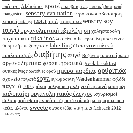
κρασί
Alzheimer
υπέρηχοι
πολυβιταμίνες
παιδική διατροφή
sensory evaluation
νερό
κονσερβοποίηση
mangusteen
soy
sensory
λιπαρά
ΕΦΕΤ
τιμές τροφίμων
botarga
αυγό
οργανοληπτική αξιολόγηση
χοληστερόλη
trikalinos
παχυσαρκία
oils
πρωτείνες
λουτείνη
κερσετίνη
labelling
νανοϋλικά
θερμική επεξεργασία
έλαια
διαβήτης
αυγά
εμπλουτισμός
αποστείρωση
Βυζάντιο
οργανοληπτικά χαρακτηριστικά
greek breakfast
αρθρίτιδα
ημέρα καρδιάς
φυτικές ίνες
πρωτεΐνες ορού
soya
σχολείο
Weidenhammer
παγωτά
εγκυμοσύνη
αχλάδι
παγωτό
100 χρόνια
ελληνικό πρωινό
σαλιγκάρια
κατάψυξη
καλοκαίρι
οργανοληπτικός έλεγχος
ισχυρισμοί
πρόσθετα
ενυδάτωση
παστερίωση
σαλάτα
κάπαρη
κάππαρη
sweete
λίπη
fats
κρέας αλόγου
οίνος
στέβια
fachpack 2012
ιπποφαές