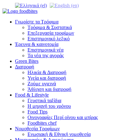
Γνωρίστε τα Τρόφιμα
Τρόφιμα & Συστατικά
Επεξεργασία τροφίμων
Επιστημονικό λεξικό
Έρευνα & καινοτομία
Επιστημονικά νέα
Τα νέα της αγοράς
Green Bites
Διατροφή
Ηλικία & Διατροφή
Υγεία και διατροφή
Ζούμε υγιεινά
Άθληση και διατροφή
Food & Lifestyle
Γευστικά ταξίδια
Η μηχανή του χρόνου
Food Tips
Οινογραφίες Περί οίνου και μπίρας
Foodbites chef
Νομοθεσία Τροφίμων
Ενωσιακή & Εθνική νομοθεσία
Μονογραφίες & Αφιερώματα