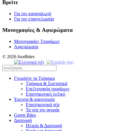
Βρείτε
Για τον καταναλωτή
Για τον επαγγελματία
Μονογραφίες & Αφιερώματα
Μονογραφίες Τροφίμων
Αφιερώματα
© 2026 foodbites
Γνωρίστε τα Τρόφιμα
Τρόφιμα & Συστατικά
Επεξεργασία τροφίμων
Επιστημονικό λεξικό
Έρευνα & καινοτομία
Επιστημονικά νέα
Τα νέα της αγοράς
Green Bites
Διατροφή
Ηλικία & Διατροφή
Υγεία και διατροφή