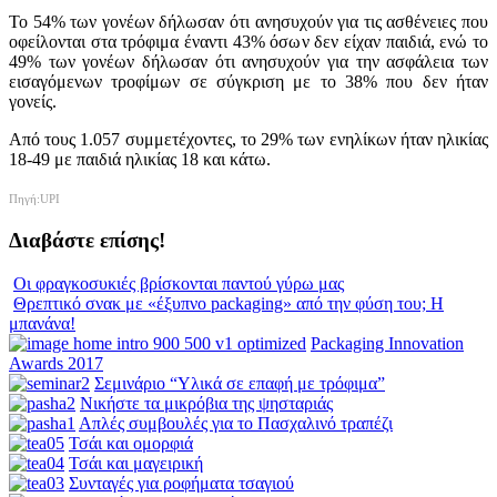
Το 54% των γονέων δήλωσαν ότι ανησυχούν για τις ασθένειες που
οφείλονται στα τρόφιμα έναντι 43% όσων δεν είχαν παιδιά, ενώ το
49% των γονέων δήλωσαν ότι ανησυχούν για την ασφάλεια των
εισαγόμενων τροφίμων σε σύγκριση με το 38% που δεν ήταν
γονείς.
Από τους 1.057 συμμετέχοντες, το 29% των ενηλίκων ήταν ηλικίας
18-49 με παιδιά ηλικίας 18 και κάτω.
Πηγή:UPI
Διαβάστε επίσης!
Οι φραγκοσυκιές βρίσκονται παντού γύρω μας
Θρεπτικό σνακ με «έξυπνο packaging» από την φύση του; Η
μπανάνα!
Packaging Innovation
Awards 2017
Σεμινάριο “Υλικά σε επαφή με τρόφιμα”
Νικήστε τα μικρόβια της ψησταριάς
Απλές συμβουλές για το Πασχαλινό τραπέζι
Τσάι και ομορφιά
Τσάι και μαγειρική
Συνταγές για ροφήματα τσαγιού