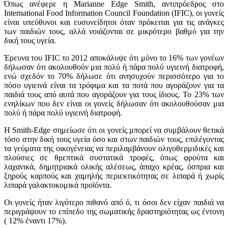
Όπως ανέφερε η Marianne Edge Smith, αντιπρόεδρος στο
International Food Information Council Foundation (IFIC), οι γονείς
είναι υπεύθυνοι και ευσυνείδητοι όταν πρόκειται για τις ανάγκες
των παιδιών τους, αλλά νοιάζονται σε μικρότερο βαθμό για την
δική τους υγεία.
Έρευνα του IFIC το 2012 αποκάλυψε ότι μόνο το 16% των γονέων
δήλωσαν ότι ακολουθούν μια πολύ ή πάρα πολύ υγιεινή διατροφή,
ενώ σχεδόν το 70% δήλωσε ότι ανησυχούν περισσότερο για το
πόσο υγιεινά είναι τα τρόφιμα και τα ποτά που αγοράζουν για τα
παιδιά τους από αυτά που αγοράζουν για τους ίδιους. Το 23% των
ενηλίκων που δεν είναι οι γονείς δήλωσαν ότι ακολουθούσαν μια
πολύ ή πάρα πολύ υγιεινή διατροφή.
Η Smith-Edge σημείωσε ότι οι γονείς μπορεί να συμβάλουν θετικά
τόσο στην δική τους υγεία όσο και στων παιδιών τους, επιλέγοντας
τα γεύματα της οικογένειας να περιλαμβάνουν ολιγοθερμιδικές και
πλούσιες σε θρεπτικά συστατικά τροφές, όπως φρούτα και
λαχανικά, δημητριακά ολικής αλέσεως, άπαχο κρέας, όσπρια και
ξηρούς καρπούς και χαμηλής περιεκτικότητας σε λιπαρά ή χωρίς
λιπαρά γαλακτοκομικά προϊόντα.
Οι γονείς ήταν λιγότερο πιθανό από ό, τι όσοι δεν είχαν παιδιά να
περιγράψουν το επίπεδο της σωματικής δραστηριότητας ως έντονη
( 12% έναντι 17%).