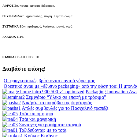
ΑΦΡΟΣ
Συμπαγής, μέτριας διάρκειας.
ΓΕΥΣΗ
Μαλακή, φρουτώδης, πικρή. Γεμάτο σώμα.
ΣΥΣΤΑΤΙΚΑ
Βύνη κριθαριού, λυκίσκος, μαγιά, νερό.
ΑΛΚΟΟΛ
4,4%
ΕΤΑΙΡΙΑ
OK
ATHENS
LTD
Διαβάστε επίσης!
Οι φραγκοσυκιές βρίσκονται παντού γύρω μας
Θρεπτικό σνακ με «έξυπνο packaging» από την φύση του; Η μπανά
Packaging Innovation Aw
Σεμινάριο “Υλικά σε επαφή με τρόφιμα”
Νικήστε τα μικρόβια της ψησταριάς
Απλές συμβουλές για το Πασχαλινό τραπέζι
Τσάι και ομορφιά
Τσάι και μαγειρική
Συνταγές για ροφήματα τσαγιού
Ταξιδεύοντας με το τσάι
Κρόκος Κοζάνης