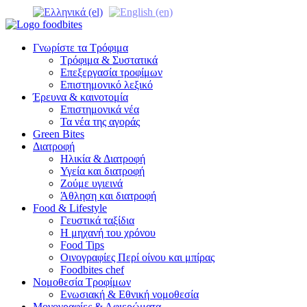
Γνωρίστε τα Τρόφιμα
Τρόφιμα & Συστατικά
Επεξεργασία τροφίμων
Επιστημονικό λεξικό
Έρευνα & καινοτομία
Επιστημονικά νέα
Τα νέα της αγοράς
Green Bites
Διατροφή
Ηλικία & Διατροφή
Υγεία και διατροφή
Ζούμε υγιεινά
Άθληση και διατροφή
Food & Lifestyle
Γευστικά ταξίδια
Η μηχανή του χρόνου
Food Tips
Οινογραφίες Περί οίνου και μπίρας
Foodbites chef
Νομοθεσία Τροφίμων
Ενωσιακή & Εθνική νομοθεσία
Μονογραφίες & Αφιερώματα