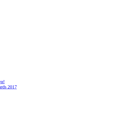
να!
ards 2017