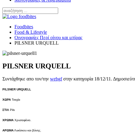
Foodbites
Food & Lifestyle
Οινογραφίες Περί οίνου και μπίρας
PILSNER URQUELL
PILSNER URQUELL
Συντάχθηκε απο τον/την
webgf
στην κατηγορία
18/12/11
. Δημοσιεύτ
PILSNER
URQUELL
ΧΩΡΑ
Τσεχία
ΣΤΙΛ
Pils
ΧΡΩΜΑ
Χρυσαφένιο.
ΑΡΩΜΑ
Λυκίσκου και βύνης.