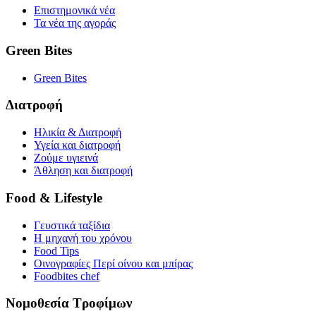
Επιστημονικά νέα
Τα νέα της αγοράς
Green Bites
Green Bites
Διατροφή
Ηλικία & Διατροφή
Υγεία και διατροφή
Ζούμε υγιεινά
Άθληση και διατροφή
Food & Lifestyle
Γευστικά ταξίδια
Η μηχανή του χρόνου
Food Tips
Οινογραφίες Περί οίνου και μπίρας
Foodbites chef
Νομοθεσία Τροφίμων