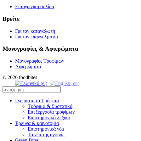
Εισαγωγική σελίδα
Βρείτε
Για τον καταναλωτή
Για τον επαγγελματία
Μονογραφίες & Αφιερώματα
Μονογραφίες Τροφίμων
Αφιερώματα
© 2026 foodbites
Γνωρίστε τα Τρόφιμα
Τρόφιμα & Συστατικά
Επεξεργασία τροφίμων
Επιστημονικό λεξικό
Έρευνα & καινοτομία
Επιστημονικά νέα
Τα νέα της αγοράς
Green Bites