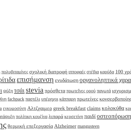
σχολική διατροφή
100 χρ
s
πολυβιταμίνες
ιπποφαές
στέβια
καρύδα
επισήμανση
ρίτιδα
οργανοληπτικά χαρα
ενυδάτωση
stevia
ι
τσάι
πρόσθετα
ισχυρισμ
ψύξη
πρωτεΐνες ορού
παγωτά
πρωτείνες
κονσερβοποίη
θίνη
fachpack
παστέλι
υπέρηχοι
κάππαρη
κολοκύθα
Αλτζχαιμερ
greek breakfast
claims
a
εγκυμοσύνη
κρ
οστεοπόρωσ
παιδί
λιπαρά
ατάψυξη
πολίτικη κουζίνα
κερσετίνη
ης
θερμική επεξεργασία
Alzheimer
mangusteen