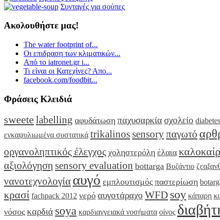
Συνταγές για σούπες
Ακολουθήστε μας!
The water footprint of...
Οι επιδραση των κλιματικών...
Από το iatronet.gr i...
Τι είναι οι Κατεχίνες? Απο...
facebook.com/foodbit...
Φράσεις Κλειδιά
sweete
labelling
παχυσαρκία
σχολείο
αφυδάτωση
diabete
αρθ
trikalinos
sensory
παγωτό
ενκαψυλιωμένα συστατικά
καλοκαίρ
οργανοληπτικός έλεγχος
χοληστερόλη
έλαια
αξιολόγηση
sensory evaluation
bottarga
Βυζάντιο
ζεαξαν
αυγό
νανοτεχνολογία
εμπλουτισμός
παστερίωση
botarg
soy
κρασί
WFD
αυγοτάραχο
νερό
fachpack 2012
κάπαρη
κ
διαβήτ
soya
καρδιά
νόσος
καρδιαγγειακά νοσήματα
οίνος