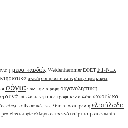
ημέρα καρδιάς
FT-NIR
Weidenhammer
όνια
ΕΦΕΤ
κτηριστικά
composite cans
καφές
αχλάδι
σαλιγκάρια
σόγια
οργανοληπτική
οί
παιδική διατροφή
αυγά
νανοϋλικά
ση
fats
τιμές τροφίμων
λουτείνη
σαλάτα
ελαιόλαδο
oils
λίπη
αποστείρωση
έας αλόγου
φυτικές ίνες
η
υπέρταση
proteins
ελληνικό πρωινό
στεφανιαία
ιστορία